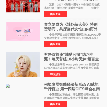
作圆满启动
近日，2027《璀璨中国年》特别节目启动仪
式在北京广播电视台演播大厅举行。 传播中
华优秀传统文化，弘扬纯正国风艺术，打造高规
娱乐评论
格、高质感、正能量的文艺盛典，是璀璨中国年
矢志不渝的初心
赛立复成为《辣妈辣么美》特别
赞助商，共探当代女性由内而外
活力美
专注于严肃抗衰的国际科研品牌CELFULL赛
立复成为北京卫视生活时尚综艺《辣妈辣么美》
的特别赞助商,明星辣妈袁咏仪倾情参与，向广大
娱乐评论
都市女性传递健康生活新主张，寄语当代女性在
家庭与自我之间
尹净汉首谈“地狱公司”练习生
涯！每天苦练18小时无休 坦言全
靠成员撑过来
中国娱乐网讯 www yule com cn 韩国男团
SEVENTEEN成员净汉近日在节目中首度公开出
道前的残酷练习生经历，并提及经纪公司Pledis
韩国娱乐
娱乐，引发广泛关注。 在8月2日播出的日本
TBS综艺节目《周
积极发展智能经济新形态 Al赋能
千行百业 第十四届CIES峰会在南
京盛大召开
中国医院改革先锋、著名医院管理专家、北
京健临医疗集团创始人朱明先生荣膺两项年度大
奖 2026年7月31日，盛夏金陵，长江之畔，
娱乐评论
以重落地·真务实·强链接为主题的2026&lsquo;人