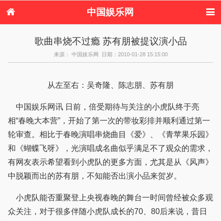
中国娱乐网
首页
新闻
女性
内地娱乐
歌曲串烧不过瘾 苏有朋被提议演小品
港台娱乐
日本娱乐
韩国娱乐
欧美娱乐
来源： 中国娱乐网 日期：2010-01-28 15:15:00
体育花边
音乐新闻
影视新闻
内地明星八卦
港台明星八卦
日本韩国明星
欧美明星八卦
娱乐评论
八卦
从左至右：吴奇隆、陈志朋、苏有朋
中国娱乐网讯 日前，倍受期待与关注的小虎队终于亮
相“春晚大本营”，开始了第一次的带妆彩排并顺利通过第一
轮审查。相比于春晚演唱串烧曲目《爱》、《青苹果乐园》
和《蝴蝶飞呀》，光演唱成名曲似乎满足不了观众的需求，
有网友表示希望看到小虎队的更多方面，尤其是从《风声》
中脱颖而出的苏有朋，不知能否出演小品来贺岁。
小虎队能否重聚登上央视春晚的舞台一时间曾经被众多观
众关注，对于很多伴随小虎队成长的70、80后来说，昔日