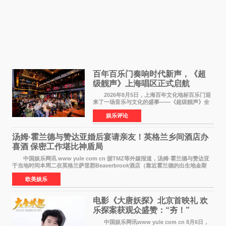
百年百乐门奏响时代新声，《超
级靓声》上海唱区正式启航
2026年8月5日，上海百年文化地标百乐门迎
来了一场音乐与文化的盛事——《超级靓声》全
国励志音乐公益节目上海唱区新闻发布会暨启动
娱乐评论
仪式在此隆重举行。各界领导、嘉宾与媒体朋友
齐聚一堂，共同
汤姆·霍兰德与赞达亚婚后宴请亲友！英格兰乡间酒店办
喜酒 保密工作堪比神盾局
中国娱乐网讯 www yule com cn 据TMZ等外媒报道，汤姆·霍兰德与赞达亚
于当地时间本周二在英格兰萨里郡Beaverbrook酒店（靠近霍兰德的出生地金斯
顿）举办婚宴，邀请家人与朋友们喝喜酒，庆祝
欧美娱乐
电影《大唐妖探》北京首映礼 欢
乐探案获观众盛赞：“夯！”
中国娱乐网讯www yule com cn 8月6日，