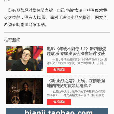
苏有朋曾经对媒体笑言称，自己也想“表演一些变魔术吞
火之类的，没有人找我”。而对于表演小品的提议，网友也
希望春晚剧组能够采纳。
推荐新闻
电影《年会不能停！2》舞蹈彩蛋
超欢乐 专家座谈会深度研讨收获
满满
今日，暑期档爆笑喜剧《年会不能停！2》发
布阳光开朗大男孩彩蛋，全员魔性舞动，开启工
位狂欢模式。影片于昨日同步举办专家座谈会，
影视新闻
导演董润年、总制片人应萝佳出席现场，与一众
业内、学界专家
《新·止战之殇》上线，在情歌遍
地的内娱竟有如此清流？
如果战争结束，孩子们会不会重新唱起完整
的儿歌？ 这是吴楷文 Kai 创作《新·止战之
殇》时最初的想法。 从伊朗相关冲突引发的
音乐新闻
地区局势，到世界各地仍在发生的动荡与不安，
战争从来不只