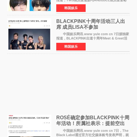
将于8月离开《音乐中心》MC的位置。 金道
韩国娱乐
勋与金奎彬于去年3月与H2H A-NA一起被选为
《音乐中心》MC，约1
BLACKPINK十周年活动三人出
席 成员LISA不参加
中国娱乐网讯 www yule com cn 7日据独家
报道，BLACKPINK出道十周年Meet & Greet活
动将由智秀、ROS&Eacute;、JENNIE出席，
韩国娱乐
LISA将缺席。 此前BLACKPINK所属社YG并
未为组合出道十周年做
ROSÉ确定参加BLACKPINK十周
年活动！所属社表示：提前空出
了时间
中国娱乐网讯 www yule com cn 7日，The
Black Label通过官方社交媒体账号发表声明，就