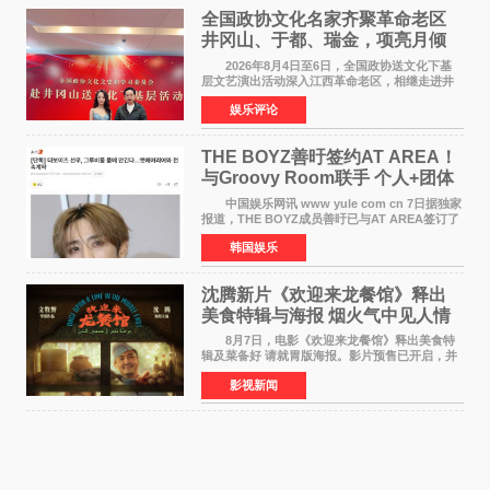
全国政协文化名家齐聚革命老区
井冈山、于都、瑞金，项亮月倾
情献唱《桃花谣》致敬红色沃土
2026年8月4日至6日，全国政协送文化下基
层文艺演出活动深入江西革命老区，相继走进井
冈山、于都长征出发地、瑞金三地。由全国政协
娱乐评论
文化文史和学习委员会副主任、甘肃省政协原主
席欧阳坚率团，一
THE BOYZ善旴签约AT AREA！
与Groovy Room联手 个人+团体
活动并行
中国娱乐网讯 www yule com cn 7日据独家
报道，THE BOYZ成员善旴已与AT AREA签订了
专属合约。AT AREA是由知名制作人组合
韩国娱乐
Groovy Room创立的hip-hop厂牌，旗下拥有多
位实力派音乐人，在韩
沈腾新片《欢迎来龙餐馆》释出
美食特辑与海报 烟火气中见人情
温暖
8月7日，电影《欢迎来龙餐馆》释出美食特
辑及菜备好 请就胃版海报。影片预售已开启，并
将于8月8日至10日14:00-21:00举行全国超前点
影视新闻
映。电影《欢迎来龙餐馆》作为战争美食喜剧大
片，讲述了中国