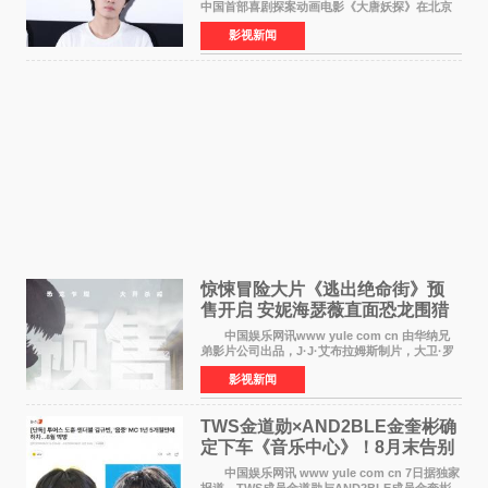
中国首部喜剧探案动画电影《大唐妖探》在北京
举办电影首映礼。导演程腾、联合导演黄珉、总
影视新闻
制片人曹紫建、制片人李莹莹，配音导演张喆，
对白指导程寅，领
惊悚冒险大片《逃出绝命街》预
售开启 安妮海瑟薇直面恐龙围猎
中国娱乐网讯www yule com cn 由华纳兄
弟影片公司出品，J·J·艾布拉姆斯制片，大卫·罗
伯特·米切尔执导，好莱坞巨星安妮·海瑟薇和伊万
影视新闻
·麦克格雷格领衔主演的2026暑期惊悚冒险大片
《逃出绝
TWS金道勋×AND2BLE金奎彬确
定下车《音乐中心》！8月末告别
MC席位
中国娱乐网讯 www yule com cn 7日据独家
报道，TWS成员金道勋与AND2BLE成员金奎彬