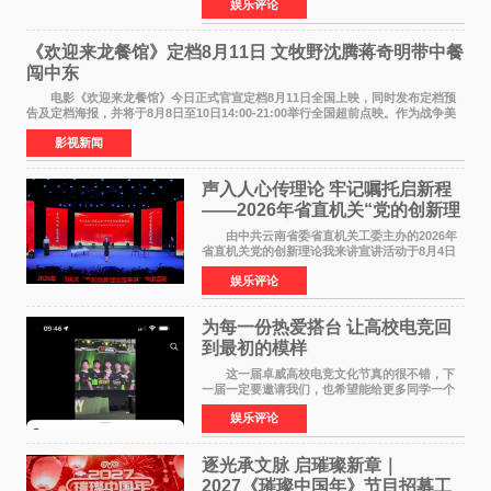
娱乐评论
NBAUNITEDBYJACK&JONES 全国首店，于郑
州正弘城正式启幕。NBA 传奇球星
《欢迎来龙餐馆》定档8月11日 文牧野沈腾蒋奇明带中餐
闯中东
电影《欢迎来龙餐馆》今日正式官宣定档8月11日全国上映，同时发布定档预
告及定档海报，并将于8月8日至10日14:00-21:00举行全国超前点映。作为战争美
食大片，影片讲述的是中国厨师徐福（沈腾
影视新闻
声入人心传理论 牢记嘱托启新程
——2026年省直机关“党的创新理
论我来讲”宣讲活动圆满落幕
由中共云南省委省直机关工委主办的2026年
省直机关党的创新理论我来讲宣讲活动于8月4日
至5日在昆明举办。活动以 "牢记嘱托 感恩奋进
娱乐评论
开创云南发展新局面 "为主题，坚持以新时代中国
特色社会主义
为每一份热爱搭台 让高校电竞回
到最初的模样
这一届卓威高校电竞文化节真的很不错，下
一届一定要邀请我们，也希望能给更多同学一个
来到现场的机会。 2026卓威高校电竞文化节
娱乐评论
已经落下帷幕，在活动结束后，仍有不少高校电
竞社负责人和现
逐光承文脉 启璀璨新章｜
2027《璀璨中国年》节目招募工