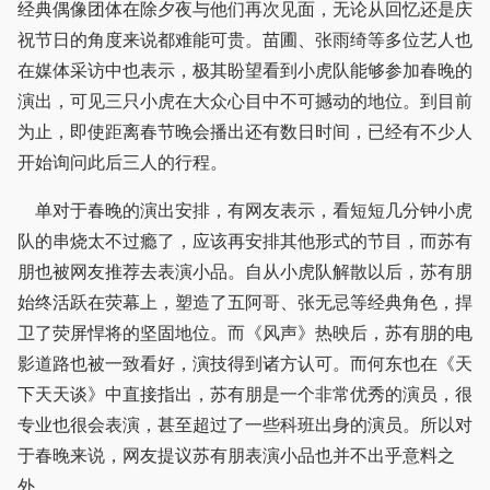
经典偶像团体在除夕夜与他们再次见面，无论从回忆还是庆
祝节日的角度来说都难能可贵。苗圃、张雨绮等多位艺人也
在媒体采访中也表示，极其盼望看到小虎队能够参加春晚的
演出，可见三只小虎在大众心目中不可撼动的地位。到目前
为止，即使距离春节晚会播出还有数日时间，已经有不少人
开始询问此后三人的行程。
单对于春晚的演出安排，有网友表示，看短短几分钟小虎
队的串烧太不过瘾了，应该再安排其他形式的节目，而苏有
朋也被网友推荐去表演小品。自从小虎队解散以后，苏有朋
始终活跃在荧幕上，塑造了五阿哥、张无忌等经典角色，捍
卫了荧屏悍将的坚固地位。而《风声》热映后，苏有朋的电
影道路也被一致看好，演技得到诸方认可。而何东也在《天
下天天谈》中直接指出，苏有朋是一个非常优秀的演员，很
专业也很会表演，甚至超过了一些科班出身的演员。所以对
于春晚来说，网友提议苏有朋表演小品也并不出乎意料之
外。