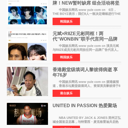
牌！NEW暂时缺席 组合活动将坚
定不移继续
中国娱乐网讯 www yule com cn 6日，
THE BOYZ表示：我们9人一致决定继续进行THE
BOYZ组合活动，并且已经完成了组合团体活动
韩国娱乐
签约。目前正在新生厂牌下进行活动准备。尚未
离开THE BOYZ原所
元斌×RIIZE元彬同框！两
代“WONBIN”联手代言同一品牌
颜值天花板合体
中国娱乐网讯 www yule com cn 演员元斌
与RIIZE成员元彬共同担任同一品牌广告代言人。
6日据独家报道，继演员元斌之后，RIIZE元彬最
韩国娱乐
近也被选为某在线中介平台A公司的共同广告代言
人，两人将作
香港殿堂级填词人黎彼得病逝 享
年76岁​
中国娱乐网讯 www yule com cn 据港媒报
道，香港乐坛殿堂级填词人、资深演员黎彼得于8
月5日上午因病离世，终年76岁。好友钟志光透
港台娱乐
露，黎彼得今年3月中风后便卧床休养，身体机能
持续衰退，最
UNITED IN PASSION 热爱聚场
NBA UNITED BY JACK & JONES 郑州正弘
城全国首店启幕，与特雷西・麦克格雷迪共启热
爱 2026 年7 月21 日，