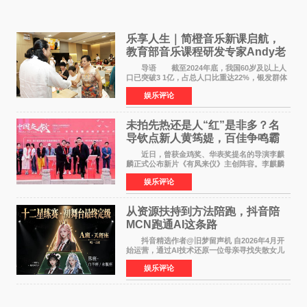
乐享人生｜简橙音乐新课启航，
教育部音乐课程研发专家Andy老
师重磅入驻领航银龄琴声
导语 截至2024年底，我国60岁及以上人
口已突破3 1亿，占总人口比重达22%，银发群体
的精神文化需求日益凸显。2024年1月，国务院办
娱乐评论
公厅印发《关于发展银发经济增进老年人福祉的
意见》——这是
未拍先热还是人“红”是非多？名
导钦点新人黄筠媞，百佳争鸣霸
气回应
近日，曾获金鸡奖、华表奖提名的导演李麒
麟正式公布新片《有凤来仪》主创阵容。李麒麟
早年凭电影《华容道》获得金鸡奖、华表奖提
娱乐评论
名，此后长期参与国内外电影制作，其担任制片
人参与的作品亦曾
从资源扶持到方法陪跑，抖音陪
MCN跑通AI这条路
抖音精选作者@旧梦留声机 自2026年4月开
始运营，通过AI技术还原一位母亲寻找失散女儿
的故事，凭借强情感表达获得大量用户关注，发
娱乐评论
布仅21小时便获得超1亿曝光、超1000万互动。
此后，账号持续沿