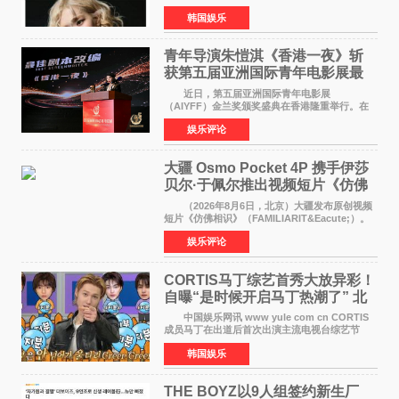
近期网络上关于ROS&Eacute;个人行程及是否参
韩国娱乐
加BLACKPINK出道纪念活动的种种猜测作出正
式回应。 Th
青年导演朱愷淇《香港一夜》斩
获第五届亚洲国际青年电影展最
佳剧本改编奖
近日，第五届亚洲国际青年电影展
（AIYFF）金兰奖颁奖盛典在香港隆重举行。在
这场汇聚数百位海内外电影人、文化界人士及媒
娱乐评论
体代表的亚洲青年影视盛会上，香港本土电影
《香港一夜》（Dawn in Ho
大疆 Osmo Pocket 4P 携手伊莎
贝尔·于佩尔推出视频短片《仿佛
相识》
（2026年8月6日，北京）大疆发布原创视频
短片《仿佛相识》（FAMILIARIT&Eacute;）。
视频短片由戛纳国际电影节最佳女演员伊莎贝尔·
娱乐评论
于佩尔（Isabelle Huppert）主演，全程使用大
疆首款双主摄口
CORTIS马丁综艺首秀大放异彩！
自曝“是时候开启马丁热潮了” 北
美巡演火热进行中
中国娱乐网讯 www yule com cn CORTIS
成员马丁在出道后首次出演主流电视台综艺节
目，展现了多才多艺的魅力。 马丁出演了5日
韩国娱乐
播出的MBC《Radio Star》Fashion与Passion
之间，I&lsquo;m
THE BOYZ以9人组签约新生厂