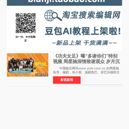
《功夫女足》曝“多谢你们”特别
视频 周星驰深情致谢观众 岁月沉
淀不灭初心
中国娱乐网讯www yule com cn 由周星驰
执导、编剧，张小斐、迪丽热巴、张艺兴领衔主
演，刘嘉玲、佐藤健特别出演，艾米、雪野、蔡
影视新闻
思贝、胡予安、倪好特别介绍的喜剧电影《功夫
女足》释出多谢你