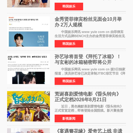
扫国内外榜单，获得音乐粉丝的热烈反响。
韩国娱乐
Red Velvet于3日发行了夏日迷你专辑《Velvet
Summer》，
金秀贤菲律宾粉丝见面会10月举
办 2万人规模
中国娱乐网讯 www yule com cn 由菲律宾
生活方式品牌BENCH主办的金秀贤菲律宾粉丝见
面会，将于10月2日在马尼拉SM Mall of
韩国娱乐
Asia（MOA）竞技场举行，预计规模达2万人。
这也是金秀贤自去年陷
孙艺珍将首登《拜托了冰箱》！
与玄彬的冰箱秘密即将公开
中国娱乐网讯 www yule com cn 据3日独家
报道，演员孙艺珍已决定录制JTBC综艺节目《拜
托了冰箱》，目前正在协调具体细节。这是孙艺
韩国娱乐
珍首次公开个人冰箱，也是她婚后首次以玄彬的
妻子身份参与
荒诞喜剧爱情电影《昏头转向》
正式定档2026年8月21日
近日，黑色幽默喜剧爱情电影《昏头转向》
正式官宣定档，即将登陆全国院线。影片聚焦普
通人的荒诞生活，以戏谑诙谐的镜头语言、反转
影视新闻
不断的剧情，融合爆笑喜剧与细腻爱情元素，打
造出一部接地气
《宴遇簪花缘》爱奇艺上线 非遗