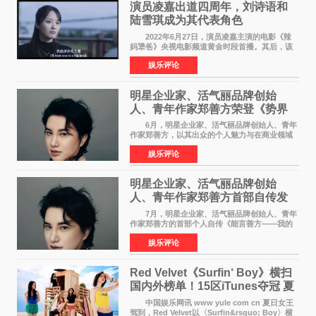
演员凌嘉出道四周年，刘诗语和
陆雪琪成为其代表角色
2022年6月27日，演员凌嘉主演的电影《辣
妈犟爸》央视电影频道黄金时段首播。其后，该
电影在央视电影频道多次复播（2022年8月10
娱乐评论
日，2022年9月30日，2023年7月17日，2025年7
月14日）。除了多次复
明星企业家、活气丽品牌创始
人、青年作家郑善方荣登《势界
POWERCIRCLES》6月刊
6月，明星企业家、活气丽品牌创始人、青年
作家郑善方，以其出众的个人魅力与在商业领域
的卓越建树，成功登上《势界
娱乐评论
POWERCIRCLES》，展现了他在时尚与商业领
域的双重影响力。 明星企业家、青
明星企业家、活气丽品牌创始
人、青年作家郑善方首部自传发
布， 书写跨界创业者的成长答卷
7月，明星企业家、活气丽品牌创始人、青年
作家郑善方的首部个人自传《能言善方——我的
跨界人生》正式发行。这本书以他的人生轨迹为
娱乐评论
脉络，首次完整公开了从逐梦少年到横跨美业、
公益等多领域的
Red Velvet《Surfin‘ Boy》横扫
国内外榜单！15区iTunes夺冠 夏
日女王强势回归
中国娱乐网讯 www yule com cn 夏日女王
驾到，Red Velvet以〈Surfin&rsquo; Boy〉横