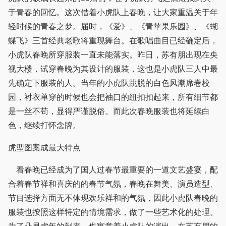
于青春的回忆。这次借着小虎队上春晚，让大家重温关于年
轻时候的青春之梦。届时，《爱》、《青苹果乐园》、《蝴
蝶飞》三首经典老歌将重现舞台。在歌唱曲目已经确定后，
小虎队春晚所穿服装一直未能落实。昨日，苏有朋出现在央
视大楼，试穿春晚为其设计的服装，这也是小虎队三人中最
先确定下服装的人。当年的小虎队跳脱的白色风潮席卷校
园，衬衣单穿的时候也会把袖口的纽扣扣起来，所有细节都
是一丝不苟，显得严谨脱俗。而此次春晚服装也将延续白
色，继续打怀念牌。
虎型图案成最大特点
看春晚已经成为了国人过春节最重要的一道文艺盛宴，配
合着春节祥和喜庆的的春节气氛，春晚在舞美、演员造型、
节目选择方面无不体现欢乐祥和的气氛，因此小虎队春晚的
服装也按照这样特定的情境需求，做了一些艺术化的处理。