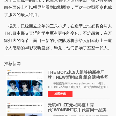
为了凸显虎年的到来，也寓意着小虎队的演出，在苏有朋的
白色西装上可以明显的看到虎型图案，而这一虎型图案也成
了服装的最大特点。
据悉，已经而立之年的三只小虎，在造型上也必将会与人
们心目中那支青涩的学生军有更多的变化，不难想象，在万
家灯火的春节，面目一新的小虎队必将会给人们奉献上一道
令人感动的华彩视听盛宴，毕竟，他们影响了整整一代人。
推荐新闻
THE BOYZ以9人组签约新生厂
牌！NEW暂时缺席 组合活动将坚
定不移继续
中国娱乐网讯 www yule com cn 6日，
THE BOYZ表示：我们9人一致决定继续进行THE
BOYZ组合活动，并且已经完成了组合团体活动
韩国娱乐
签约。目前正在新生厂牌下进行活动准备。尚未
离开THE BOYZ原所
元斌×RIIZE元彬同框！两
代“WONBIN”联手代言同一品牌
颜值天花板合体
中国娱乐网讯 www yule com cn 演员元斌