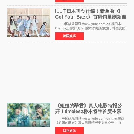
工智能+&rsquo
ILLIT日本再创佳绩！新单曲《I
Got Your Back》首周销量刷新自
身纪录
中国娱乐网讯 www yule com cn 据日本
Oricon公信榜8月5日发布的最新数据，韩国女团
ILLIT在日本发行的第二张单曲《I Got Your
韩国娱乐
Back》首周销量达到71,009张，成功跻身最新一
期周单曲排行
《姐姐的翠君》真人电影特报公
开！timelesz桥本将生首度主演
12月4日上映
中国娱乐网讯 www yule com cn 少女漫画
《姐姐的翠君》真人电影特报于近日公开，由
timelesz成员桥本将生担任主演，这也是他首次
日本娱乐
担任电影主演，引发高度关注。 女高中生咲