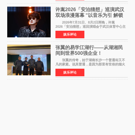
苗翠（中岛瑠菜
许嵩2026「安泊猜想」巡演武汉
双场浪漫落幕 “以音乐为引 解锁
江城记忆”
2026年7月31日、8月2日两晚，许嵩
2026「安泊猜想」巡回演唱会于武汉体育中心主
体育场盛大开唱。许嵩与数万歌迷在此相聚，从
娱乐评论
浪漫惬意的舞台设计到充满诚意与惊喜的现场互
动，共同开启了一场关于
张翼的易学江湖行——从湖湘民
间到世界500强企业！
张翼的传奇，始于湖南长沙一个普通却又不
凡的家庭。说其普通，是因为那里有世俗的烟火
气；说其不凡，是因为家中有一位洞悉天地玄机
娱乐评论
的长者——他的爷爷。作为当地的风水师，爷爷
是张翼走进易学