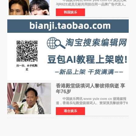
与RIIZE成员元彬共同担任同一品牌广告代言人。
6日据独家报道，继演员元斌之后，RIIZE元彬最
韩国娱乐
近也被选为某在线中介平台A公司的共同广告代言
人，两人将作
香港殿堂级填词人黎彼得病逝 享
年76岁​
中国娱乐网讯 www yule com cn 据港媒报
道，香港乐坛殿堂级填词人、资深演员黎彼得于8
月5日上午因病离世，终年76岁。好友钟志光透
港台娱乐
露，黎彼得今年3月中风后便卧床休养，身体机能
持续衰退，最