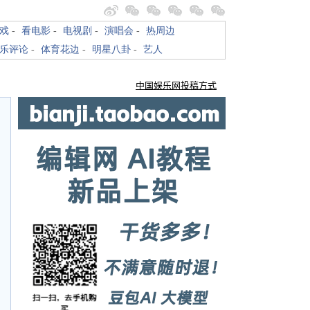
戏
-
看电影
-
电视剧
-
演唱会
-
热周边
乐评论
-
体育花边
-
明星八卦
-
艺人