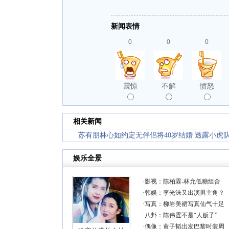
新闻表情
0
0
0
震惊
不解
愤怒
相关新闻
苏有朋林心如约定无伴侣将40岁结婚 透露小虎