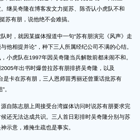
波。继吴奇隆在博客发文力挺苏、陈否认小虎队不和
力挺苏有朋，说他绝不会难搞。
时，就因某媒体报道中一句“苏有朋演完《风声》走
与他相提并论”，种下三人所属经纪公司不满的心结。
，小虎队在1997年因吴奇隆当兵解散前都未闹不和。
2005年出书时爆曾拉苏有朋排挤吴奇隆，以及
再同台是卡在苏有朋，三人恩师苗秀丽还曾重话批苏有
”。
自陈志朋上周接受台湾媒体访问时说苏有朋要求完
时候还无法达成共识。三人首日彩排时吴奇隆分别与苏
眼神示意，难掩生疏也是事实。