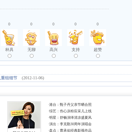
0
0
0
0
0
杯具
无聊
高兴
支持
超赞
队重组细节
(2012-11-06)