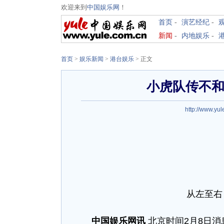
欢迎来到
中国娱乐网
！
首页
-
演艺经纪
-
新闻
-
内地娱乐
-
首页
>
娱乐新闻
>
港台娱乐
> 正文
小虎队传不和
http://www.yu
从左至右
中国娱乐网讯
北京时间2月8日消