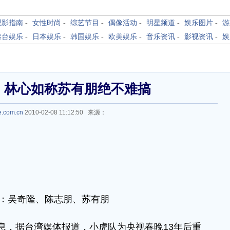
观影指南
-
女性时尚
-
综艺节目
-
偶像活动
-
明星频道
-
娱乐图片
-
游
港台娱乐
-
日本娱乐
-
韩国娱乐
-
欧美娱乐
-
音乐资讯
-
影视资讯
-
娱
 林心如称苏有朋绝不难搞
le.com.cn
2010-02-08 11:12:50 来源：
：吴奇隆、陈志朋、苏有朋
息，据台湾媒体报道，小虎队为央视春晚13年后重