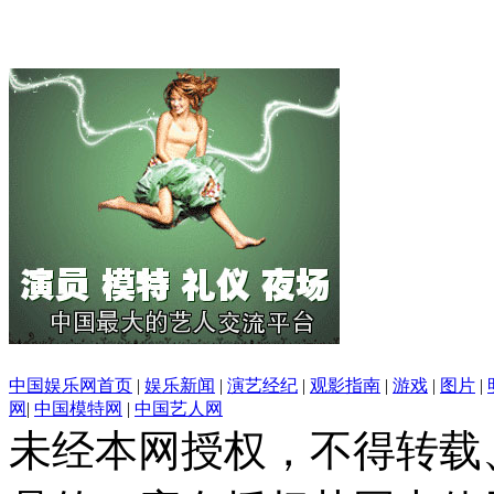
中国娱乐网首页
|
娱乐新闻
|
演艺经纪
|
观影指南
|
游戏
|
图片
|
网
|
中国模特网
|
中国艺人网
未经本网授权，不得转载