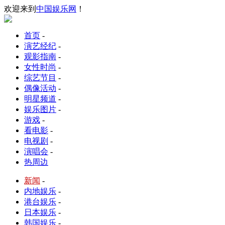
欢迎来到
中国娱乐网
！
首页
-
演艺经纪
-
观影指南
-
女性时尚
-
综艺节目
-
偶像活动
-
明星频道
-
娱乐图片
-
游戏
-
看电影
-
电视剧
-
演唱会
-
热周边
新闻
-
内地娱乐
-
港台娱乐
-
日本娱乐
-
韩国娱乐
-