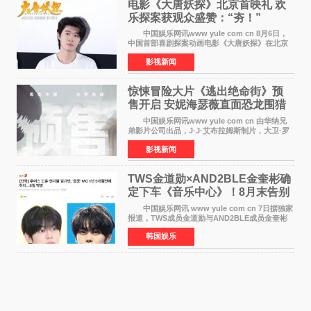
电影《大唐妖探》北京首映礼 欢
乐探案获观众盛赞：“夯！”
中国娱乐网讯www yule com cn 8月6日，
中国首部喜剧探案动画电影《大唐妖探》在北京
举办电影首映礼。导演程腾、联合导演黄珉、总
影视新闻
制片人曹紫建、制片人李莹莹，配音导演张喆，
对白指导程寅，领
惊悚冒险大片《逃出绝命街》预
售开启 安妮海瑟薇直面恐龙围猎
中国娱乐网讯www yule com cn 由华纳兄
弟影片公司出品，J·J·艾布拉姆斯制片，大卫·罗
伯特·米切尔执导，好莱坞巨星安妮·海瑟薇和伊万
影视新闻
·麦克格雷格领衔主演的2026暑期惊悚冒险大片
《逃出绝
TWS金道勋×AND2BLE金奎彬确
定下车《音乐中心》！8月末告别
MC席位
中国娱乐网讯 www yule com cn 7日据独家
报道，TWS成员金道勋与AND2BLE成员金奎彬
将于8月离开《音乐中心》MC的位置。 金道
韩国娱乐
勋与金奎彬于去年3月与H2H A-NA一起被选为
《音乐中心》MC，约1