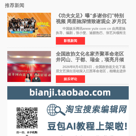
推荐新闻
《功夫女足》曝“多谢你们”特别
视频 周星驰深情致谢观众 岁月沉
淀不灭初心
中国娱乐网讯www yule com cn 由周星驰
执导、编剧，张小斐、迪丽热巴、张艺兴领衔主
演，刘嘉玲、佐藤健特别出演，艾米、雪野、蔡
影视新闻
思贝、胡予安、倪好特别介绍的喜剧电影《功夫
女足》释出多谢你
全国政协文化名家齐聚革命老区
井冈山、于都、瑞金，项亮月倾
情献唱《桃花谣》致敬红色沃土
2026年8月4日至6日，全国政协送文化下基
层文艺演出活动深入江西革命老区，相继走进井
冈山、于都长征出发地、瑞金三地。由全国政协
娱乐评论
文化文史和学习委员会副主任、甘肃省政协原主
席欧阳坚率团，一