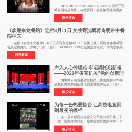
NBA UNITED BY JACK & JONES 郑州正弘
城全国首店启幕，与特雷西・麦克格雷迪共启热
爱 2026 年7 月21 日，
娱乐评论
NBAUNITEDBYJACK&JONES 全国首店，于郑
州正弘城正式启幕。NBA 传奇球星
《欢迎来龙餐馆》定档8月11日 文牧野沈腾蒋奇明带中餐
闯中东
电影《欢迎来龙餐馆》今日正式官宣定档8月11日全国上映，同时发布定档预
告及定档海报，并将于8月8日至10日14:00-21:00举行全国超前点映。作为战争美
食大片，影片讲述的是中国厨师徐福（沈腾
影视新闻
声入人心传理论 牢记嘱托启新程
——2026年省直机关“党的创新理
论我来讲”宣讲活动圆满落幕
由中共云南省委省直机关工委主办的2026年
省直机关党的创新理论我来讲宣讲活动于8月4日
至5日在昆明举办。活动以 "牢记嘱托 感恩奋进
娱乐评论
开创云南发展新局面 "为主题，坚持以新时代中国
特色社会主义
为每一份热爱搭台 让高校电竞回
到最初的模样
这一届卓威高校电竞文化节真的很不错，下
一届一定要邀请我们，也希望能给更多同学一个
来到现场的机会。 2026卓威高校电竞文化节
娱乐评论
已经落下帷幕，在活动结束后，仍有不少高校电