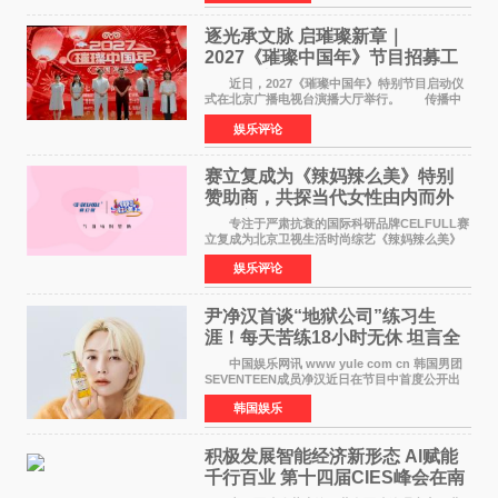
竞社负责人和现
逐光承文脉 启璀璨新章｜
2027《璀璨中国年》节目招募工
作圆满启动
近日，2027《璀璨中国年》特别节目启动仪
式在北京广播电视台演播大厅举行。 传播中
华优秀传统文化，弘扬纯正国风艺术，打造高规
娱乐评论
格、高质感、正能量的文艺盛典，是璀璨中国年
矢志不渝的初心
赛立复成为《辣妈辣么美》特别
赞助商，共探当代女性由内而外
活力美
专注于严肃抗衰的国际科研品牌CELFULL赛
立复成为北京卫视生活时尚综艺《辣妈辣么美》
的特别赞助商,明星辣妈袁咏仪倾情参与，向广大
娱乐评论
都市女性传递健康生活新主张，寄语当代女性在
家庭与自我之间
尹净汉首谈“地狱公司”练习生
涯！每天苦练18小时无休 坦言全
靠成员撑过来
中国娱乐网讯 www yule com cn 韩国男团
SEVENTEEN成员净汉近日在节目中首度公开出
道前的残酷练习生经历，并提及经纪公司Pledis
韩国娱乐
娱乐，引发广泛关注。 在8月2日播出的日本
TBS综艺节目《周
积极发展智能经济新形态 Al赋能
千行百业 第十四届CIES峰会在南