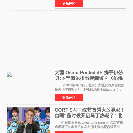
娱乐评论
体代表的亚洲青年影视盛会上，香港本土电影
《香港一夜》（Dawn in Ho
大疆 Osmo Pocket 4P 携手伊莎
贝尔·于佩尔推出视频短片《仿佛
相识》
（2026年8月6日，北京）大疆发布原创视频
短片《仿佛相识》（FAMILIARIT&Eacute;）。
视频短片由戛纳国际电影节最佳女演员伊莎贝尔·
娱乐评论
于佩尔（Isabelle Huppert）主演，全程使用大
疆首款双主摄口
CORTIS马丁综艺首秀大放异彩！
自曝“是时候开启马丁热潮了” 北
美巡演火热进行中
中国娱乐网讯 www yule com cn CORTIS
成员马丁在出道后首次出演主流电视台综艺节
目，展现了多才多艺的魅力。 马丁出演了5日