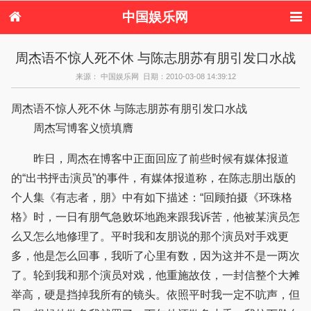
中国娱乐网
首页
新闻
女性
内地娱乐
周杰语不惊人死不休 与陈志朋苏有朋引发口水战
港台娱乐
日本娱乐
韩国娱乐
欧美娱乐
来源： 中国娱乐网 日期：2010-03-08 14:39:12
体育花边
音乐新闻
影视新闻
内地明星八卦
港台明星八卦
日本韩国明星
欧美明星八卦
娱乐评论
周杰语不惊人死不休 与陈志朋苏有朋引发口水战
八卦
周杰写博客义愤填膺
昨日，周杰在博客中正面回应了前些时候有媒体报道
的“出书抨击演员”的事件，有媒体报道称，在陈志朋出版的
个人集《有志者，朋》中有如下描述：“回顾拍摄《环珠格
格》时，一日有朋气急败坏地跑来跟我诉苦，他被某演员怎
么又怎么地修理了。平时我和友朋说的那个演员对手戏更
多，他是怎么回事，我听了心里有数，因为这并不是一两次
了。轮到我和那个演员对戏，他重施故伎，一封信整个大摊
举高，硬是挡掉我所有的镜头。依照平时我一定不吭声，但