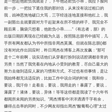
是一想起他欺负我就罢了，下午他还欺负小乖，我拉下脸向
前一步，一把扯下遮住我的那封信，从来没有说过粗口的
我，凶神恶煞地破口大骂，三字经连连地直接和他杠上，我
一副豁出去就要跟对方干起架来在所不惜的样子。我完全不
顾后果，脑袋只想着，他欺负小乖……”《有志者，朋》的
出版日期距离现在已经颇为久远，按照陈志朋书中描写，几
乎所有网友都认为书中所指非周杰莫属。但就在陈志朋()都
没有对此作出回应时，昨日周杰在博客上再次发飙：“那可
是十二年前啊，说实话他们从穿着打扮到说话腔调都非常的
另类！当然了我凭着在内地从小受到的教育，尽自己最大的
努力去做到适应人家的习惯和方式。不过也有些事情，是让
我始终都无法适应的，比如工作中说台词的时候：我和你，
要说，我汗你！走着去，要说，我用走的！暴露了，要说，
瀑露了！液体，要说，异体！等等这些都是我读了十六年书
都闻所未闻的另类知识。”周杰博客中洋洋洒洒千字有余，
赚得点击率的同时，不少网友却指出周杰“酸葡萄心理”太过