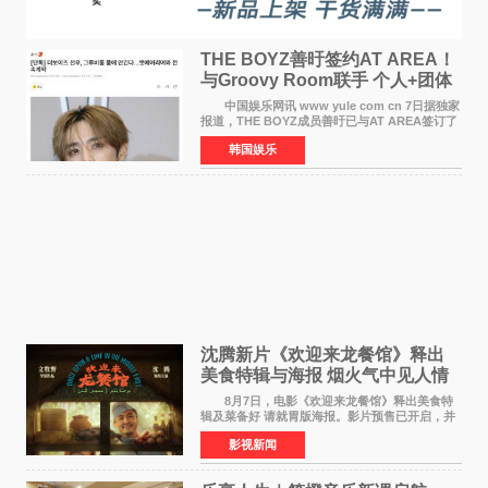
THE BOYZ善旴签约AT AREA！
与Groovy Room联手 个人+团体
活动并行
中国娱乐网讯 www yule com cn 7日据独家
报道，THE BOYZ成员善旴已与AT AREA签订了
专属合约。AT AREA是由知名制作人组合
韩国娱乐
Groovy Room创立的hip-hop厂牌，旗下拥有多
位实力派音乐人，在韩
沈腾新片《欢迎来龙餐馆》释出
美食特辑与海报 烟火气中见人情
温暖
8月7日，电影《欢迎来龙餐馆》释出美食特
辑及菜备好 请就胃版海报。影片预售已开启，并
将于8月8日至10日14:00-21:00举行全国超前点
影视新闻
映。电影《欢迎来龙餐馆》作为战争美食喜剧大
片，讲述了中国