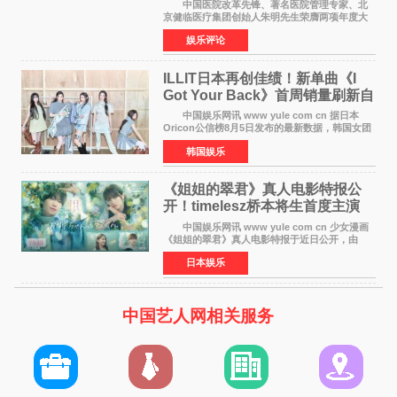
京盛大召开
中国医院改革先锋、著名医院管理专家、北
京健临医疗集团创始人朱明先生荣膺两项年度大
奖 2026年7月31日，盛夏金陵，长江之畔，
娱乐评论
以重落地·真务实·强链接为主题的2026&lsquo;人
工智能+&rsquo
ILLIT日本再创佳绩！新单曲《I
Got Your Back》首周销量刷新自
身纪录
中国娱乐网讯 www yule com cn 据日本
Oricon公信榜8月5日发布的最新数据，韩国女团
ILLIT在日本发行的第二张单曲《I Got Your
韩国娱乐
Back》首周销量达到71,009张，成功跻身最新一
期周单曲排行
《姐姐的翠君》真人电影特报公
开！timelesz桥本将生首度主演
12月4日上映
中国娱乐网讯 www yule com cn 少女漫画
《姐姐的翠君》真人电影特报于近日公开，由
timelesz成员桥本将生担任主演，这也是他首次
日本娱乐
担任电影主演，引发高度关注。 女高中生咲
苗翠（中岛瑠菜
中国艺人网相关服务