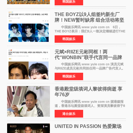
韩国娱乐
播出的MBC《Radio Star》Fashion与Passion
之间，I&lsquo;m
THE BOYZ以9人组签约新生厂
牌！NEW暂时缺席 组合活动将坚
定不移继续
中国娱乐网讯 www yule com cn 6日，
THE BOYZ表示：我们9人一致决定继续进行THE
BOYZ组合活动，并且已经完成了组合团体活动
韩国娱乐
签约。目前正在新生厂牌下进行活动准备。尚未
离开THE BOYZ原所
元斌×RIIZE元彬同框！两
代“WONBIN”联手代言同一品牌
颜值天花板合体
中国娱乐网讯 www yule com cn 演员元斌
与RIIZE成员元彬共同担任同一品牌广告代言人。
6日据独家报道，继演员元斌之后，RIIZE元彬最
韩国娱乐
近也被选为某在线中介平台A公司的共同广告代言
人，两人将作
香港殿堂级填词人黎彼得病逝 享
年76岁​
中国娱乐网讯 www yule com cn 据港媒报
道，香港乐坛殿堂级填词人、资深演员黎彼得于8
月5日上午因病离世，终年76岁。好友钟志光透
港台娱乐
露，黎彼得今年3月中风后便卧床休养，身体机能
持续衰退，最
UNITED IN PASSION 热爱聚场