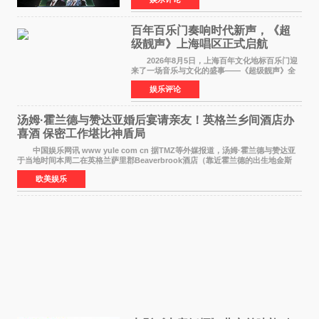
布仅21小时便获得超1亿曝光、超1000万互动。
此后，账号持续沿
百年百乐门奏响时代新声，《超
级靓声》上海唱区正式启航
2026年8月5日，上海百年文化地标百乐门迎
来了一场音乐与文化的盛事——《超级靓声》全
国励志音乐公益节目上海唱区新闻发布会暨启动
娱乐评论
仪式在此隆重举行。各界领导、嘉宾与媒体朋友
齐聚一堂，共同
汤姆·霍兰德与赞达亚婚后宴请亲友！英格兰乡间酒店办
喜酒 保密工作堪比神盾局
中国娱乐网讯 www yule com cn 据TMZ等外媒报道，汤姆·霍兰德与赞达亚
于当地时间本周二在英格兰萨里郡Beaverbrook酒店（靠近霍兰德的出生地金斯
顿）举办婚宴，邀请家人与朋友们喝喜酒，庆祝
欧美娱乐