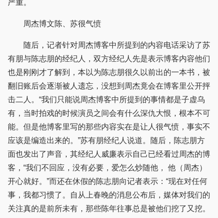
严重。
周杰博文陈、苏很气愤
随后，记者针对周杰博客中所提到的内容电话采访了苏
有朋与陈志朋的经纪人，双方经纪人先是表示博客内容他们
也是刚刚才了解到，本以为陈志朋很久以前出的一本书，被
翻旧账后会逐渐被人遗忘，没想到周杰竟会在博客里公开抨
击二人。“我们只能说周杰博客中所提到的事情都是子虚乌
有，当时拍戏的时候演员之间会有什么深仇大恨，根本不可
能。但是他博客里写的那些内容实在是让人很气愤，事实不
应该是编造出来的。”苏有朋经纪人说道。随后，陈志朋方
面也发出了声音，其经纪人威廉表示自己已经看过周杰的博
客，“我们不回应，没有必要，爱怎么炒随他， 他（周杰）
开心就好。”而还在休假的陈志朋向记者表示：“现在对任何
事，我都习惯了。自从上春晚的消息公布后，媒体对我们的
关注真的是前所未有，那些陈年往事总是被他们挖了又挖。