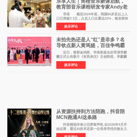
乐享人生｜简橙音乐新课启航，
教育部音乐课程研发专家Andy老
师重磅入驻领航银龄琴声
导语 截至2024年底，我国60岁及以上人
口已突破3 1亿，占总人口比重达22%，银发群体
的精神文化需求日益凸显。2024年1月，国务院办
娱乐评论
公厅印发《关于发展银发经济增进老年人福祉的
意见》——这是
未拍先热还是人“红”是非多？名
导钦点新人黄筠媞，百佳争鸣霸
气回应
近日，曾获金鸡奖、华表奖提名的导演李麒
麟正式公布新片《有凤来仪》主创阵容。李麒麟
早年凭电影《华容道》获得金鸡奖、华表奖提
娱乐评论
名，此后长期参与国内外电影制作，其担任制片
人参与的作品亦曾
从资源扶持到方法陪跑，抖音陪
MCN跑通AI这条路
抖音精选作者@旧梦留声机 自2026年4月开
始运营，通过AI技术还原一位母亲寻找失散女儿
的故事，凭借强情感表达获得大量用户关注，发
娱乐评论