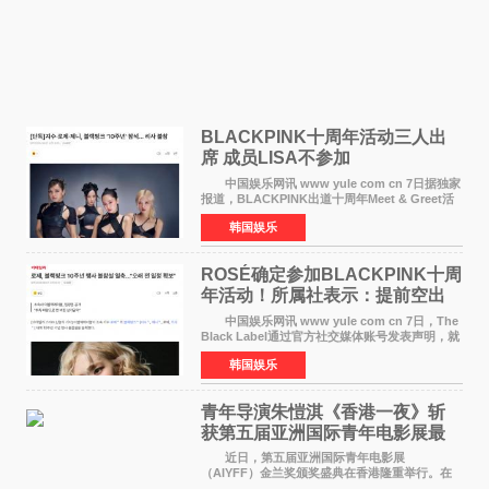
BLACKPINK十周年活动三人出
席 成员LISA不参加
中国娱乐网讯 www yule com cn 7日据独家
报道，BLACKPINK出道十周年Meet & Greet活
动将由智秀、ROS&Eacute;、JENNIE出席，
韩国娱乐
LISA将缺席。 此前BLACKPINK所属社YG并
未为组合出道十周年做
ROSÉ确定参加BLACKPINK十周
年活动！所属社表示：提前空出
了时间
中国娱乐网讯 www yule com cn 7日，The
Black Label通过官方社交媒体账号发表声明，就
近期网络上关于ROS&Eacute;个人行程及是否参
韩国娱乐
加BLACKPINK出道纪念活动的种种猜测作出正
式回应。 Th
青年导演朱愷淇《香港一夜》斩
获第五届亚洲国际青年电影展最
佳剧本改编奖
近日，第五届亚洲国际青年电影展
（AIYFF）金兰奖颁奖盛典在香港隆重举行。在
这场汇聚数百位海内外电影人、文化界人士及媒