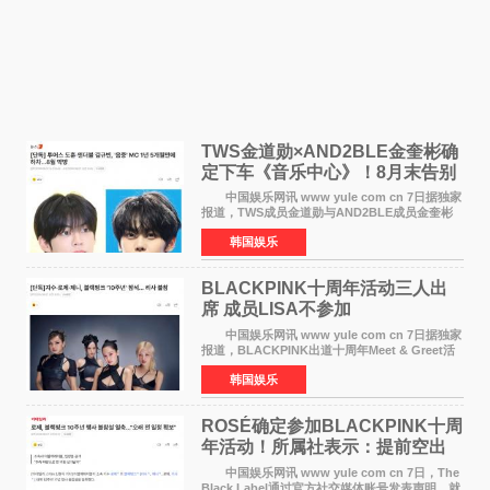
TWS金道勋×AND2BLE金奎彬确
定下车《音乐中心》！8月末告别
MC席位
中国娱乐网讯 www yule com cn 7日据独家
报道，TWS成员金道勋与AND2BLE成员金奎彬
将于8月离开《音乐中心》MC的位置。 金道
韩国娱乐
勋与金奎彬于去年3月与H2H A-NA一起被选为
《音乐中心》MC，约1
BLACKPINK十周年活动三人出
席 成员LISA不参加
中国娱乐网讯 www yule com cn 7日据独家
报道，BLACKPINK出道十周年Meet & Greet活
动将由智秀、ROS&Eacute;、JENNIE出席，
韩国娱乐
LISA将缺席。 此前BLACKPINK所属社YG并
未为组合出道十周年做
ROSÉ确定参加BLACKPINK十周
年活动！所属社表示：提前空出
了时间
中国娱乐网讯 www yule com cn 7日，The
Black Label通过官方社交媒体账号发表声明，就