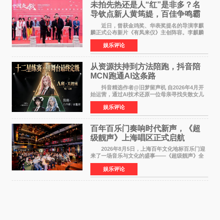
未拍先热还是人“红”是非多？名
导钦点新人黄筠媞，百佳争鸣霸
气回应
近日，曾获金鸡奖、华表奖提名的导演李麒
麟正式公布新片《有凤来仪》主创阵容。李麒麟
早年凭电影《华容道》获得金鸡奖、华表奖提
娱乐评论
名，此后长期参与国内外电影制作，其担任制片
人参与的作品亦曾
从资源扶持到方法陪跑，抖音陪
MCN跑通AI这条路
抖音精选作者@旧梦留声机 自2026年4月开
始运营，通过AI技术还原一位母亲寻找失散女儿
的故事，凭借强情感表达获得大量用户关注，发
娱乐评论
布仅21小时便获得超1亿曝光、超1000万互动。
此后，账号持续沿
百年百乐门奏响时代新声，《超
级靓声》上海唱区正式启航
2026年8月5日，上海百年文化地标百乐门迎
来了一场音乐与文化的盛事——《超级靓声》全
国励志音乐公益节目上海唱区新闻发布会暨启动
娱乐评论
仪式在此隆重举行。各界领导、嘉宾与媒体朋友
齐聚一堂，共同