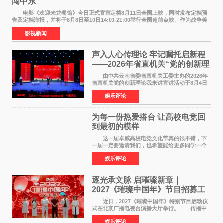
闯中东
电影《欢迎来龙餐馆》今日正式官宣定档8月11日全国上映，同时发布定档预
告及定档海报，并将于8月8日至10日14:00-21:00举行全国超前点映。作为战争美
食大片，影片讲述的是中国厨师徐福（沈腾
影视新闻
声入人心传理论 牢记嘱托启新程
——2026年省直机关“党的创新理
论我来讲”宣讲活动圆满落幕
由中共云南省委省直机关工委主办的2026年
省直机关党的创新理论我来讲宣讲活动于8月4日
至5日在昆明举办。活动以 "牢记嘱托 感恩奋进
娱乐评论
开创云南发展新局面 "为主题，坚持以新时代中国
特色社会主义
为每一份热爱搭台 让高校电竞回
到最初的模样
这一届卓威高校电竞文化节真的很不错，下
一届一定要邀请我们，也希望能给更多同学一个
来到现场的机会。 2026卓威高校电竞文化节
娱乐评论
已经落下帷幕，在活动结束后，仍有不少高校电
竞社负责人和现
逐光承文脉 启璀璨新章｜
2027《璀璨中国年》节目招募工
作圆满启动
近日，2027《璀璨中国年》特别节目启动仪
式在北京广播电视台演播大厅举行。 传播中
华优秀传统文化，弘扬纯正国风艺术，打造高规
娱乐评论
格、高质感、正能量的文艺盛典，是璀璨中国年