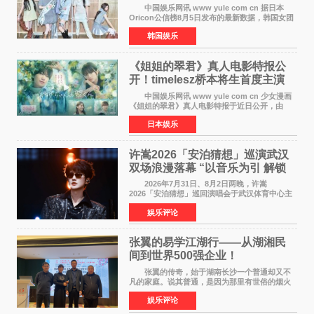
身纪录
中国娱乐网讯 www yule com cn 据日本
Oricon公信榜8月5日发布的最新数据，韩国女团
ILLIT在日本发行的第二张单曲《I Got Your
韩国娱乐
Back》首周销量达到71,009张，成功跻身最新一
期周单曲排行
《姐姐的翠君》真人电影特报公
开！timelesz桥本将生首度主演
12月4日上映
中国娱乐网讯 www yule com cn 少女漫画
《姐姐的翠君》真人电影特报于近日公开，由
timelesz成员桥本将生担任主演，这也是他首次
日本娱乐
担任电影主演，引发高度关注。 女高中生咲
苗翠（中岛瑠菜
许嵩2026「安泊猜想」巡演武汉
双场浪漫落幕 “以音乐为引 解锁
江城记忆”
2026年7月31日、8月2日两晚，许嵩
2026「安泊猜想」巡回演唱会于武汉体育中心主
体育场盛大开唱。许嵩与数万歌迷在此相聚，从
娱乐评论
浪漫惬意的舞台设计到充满诚意与惊喜的现场互
动，共同开启了一场关于
张翼的易学江湖行——从湖湘民
间到世界500强企业！
张翼的传奇，始于湖南长沙一个普通却又不
凡的家庭。说其普通，是因为那里有世俗的烟火
气；说其不凡，是因为家中有一位洞悉天地玄机
娱乐评论
的长者——他的爷爷。作为当地的风水师，爷爷
是张翼走进易学