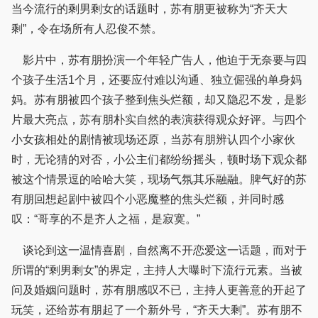
当今流行的剩男剩女的话题时，苏有朋更被称为“齐天大
剩”，令在场所有人忍俊不禁。
影片中，苏有朋扮演一个年轻广告人，他迫于无奈要与四
个孩子生活1个月，还要应付难以沟通、独立倔强的单身妈
妈。苏有朋被四个孩子整到焦头烂额，却又隐忍不发，是影
片最大亮点，苏有朋朴实自然的表演获得观众好评。与四个
小女孩相处的剧情被现场还原，当苏有朋辨认四个小家伙
时，无论猜的对否，小公主们都纷纷摇头，顿时场下观众都
被这个情景逗的哈哈大笑，现场气氛其乐融融。脾气好的苏
有朋回想起剧中被四个小恶魔整的焦头烂额，并同时感
叹：“哥享的不是齐人之福，是寂寞。”
谈论到这一温情喜剧，自然离不开恋爱这一话题，而对于
所谓的“剩男剩女”的界定，主持人大曝时下流行元素。当被
问及婚姻问题时，苏有朋感叹不已，主持人更善意的开起了
玩笑，还给苏有朋起了一个新外号，“齐天大剩”。苏有朋不