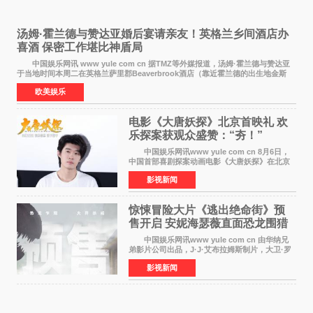
汤姆·霍兰德与赞达亚婚后宴请亲友！英格兰乡间酒店办
喜酒 保密工作堪比神盾局
中国娱乐网讯 www yule com cn 据TMZ等外媒报道，汤姆·霍兰德与赞达亚
于当地时间本周二在英格兰萨里郡Beaverbrook酒店（靠近霍兰德的出生地金斯
顿）举办婚宴，邀请家人与朋友们喝喜酒，庆祝
欧美娱乐
电影《大唐妖探》北京首映礼 欢
乐探案获观众盛赞：“夯！”
中国娱乐网讯www yule com cn 8月6日，
中国首部喜剧探案动画电影《大唐妖探》在北京
举办电影首映礼。导演程腾、联合导演黄珉、总
影视新闻
制片人曹紫建、制片人李莹莹，配音导演张喆，
对白指导程寅，领
惊悚冒险大片《逃出绝命街》预
售开启 安妮海瑟薇直面恐龙围猎
中国娱乐网讯www yule com cn 由华纳兄
弟影片公司出品，J·J·艾布拉姆斯制片，大卫·罗
伯特·米切尔执导，好莱坞巨星安妮·海瑟薇和伊万
影视新闻
·麦克格雷格领衔主演的2026暑期惊悚冒险大片
《逃出绝