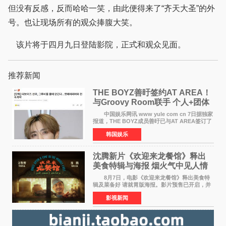
但没有反感，反而哈哈一笑，由此便得来了“齐天大圣”的外
号。也让现场所有的观众捧腹大笑。
该片将于四月九日登陆影院，正式和观众见面。
推荐新闻
THE BOYZ善旴签约AT AREA！
与Groovy Room联手 个人+团体
活动并行
中国娱乐网讯 www yule com cn 7日据独家
报道，THE BOYZ成员善旴已与AT AREA签订了
专属合约。AT AREA是由知名制作人组合
韩国娱乐
Groovy Room创立的hip-hop厂牌，旗下拥有多
位实力派音乐人，在韩
沈腾新片《欢迎来龙餐馆》释出
美食特辑与海报 烟火气中见人情
温暖
8月7日，电影《欢迎来龙餐馆》释出美食特
辑及菜备好 请就胃版海报。影片预售已开启，并
将于8月8日至10日14:00-21:00举行全国超前点
影视新闻
映。电影《欢迎来龙餐馆》作为战争美食喜剧大
片，讲述了中国