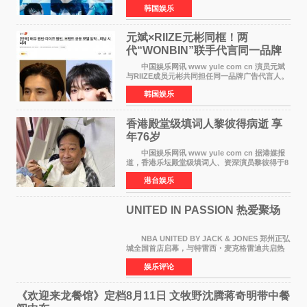
韩国娱乐
签约。目前正在新生厂牌下进行活动准备。尚未
离开THE BOYZ原所
元斌×RIIZE元彬同框！两
代“WONBIN”联手代言同一品牌
颜值天花板合体
中国娱乐网讯 www yule com cn 演员元斌
与RIIZE成员元彬共同担任同一品牌广告代言人。
6日据独家报道，继演员元斌之后，RIIZE元彬最
韩国娱乐
近也被选为某在线中介平台A公司的共同广告代言
人，两人将作
香港殿堂级填词人黎彼得病逝 享
年76岁​
中国娱乐网讯 www yule com cn 据港媒报
道，香港乐坛殿堂级填词人、资深演员黎彼得于8
月5日上午因病离世，终年76岁。好友钟志光透
港台娱乐
露，黎彼得今年3月中风后便卧床休养，身体机能
持续衰退，最
UNITED IN PASSION 热爱聚场
NBA UNITED BY JACK & JONES 郑州正弘
城全国首店启幕，与特雷西・麦克格雷迪共启热
爱 2026 年7 月21 日，
娱乐评论
NBAUNITEDBYJACK&JONES 全国首店，于郑
州正弘城正式启幕。NBA 传奇球星
《欢迎来龙餐馆》定档8月11日 文牧野沈腾蒋奇明带中餐