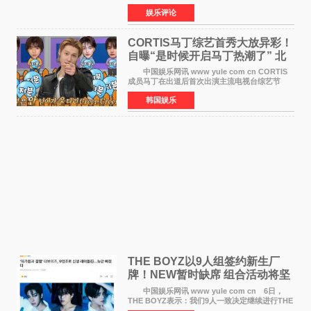
视频短片由戛纳国际电影节最佳女演员伊莎贝尔·
娱乐评论
于佩尔（Isabelle Huppert）主演，全程使用大
疆首款双主摄口
CORTIS马丁综艺首秀大放异彩！
自曝“是时候开启马丁热潮了” 北
美巡演火热进行中
中国娱乐网讯 www yule com cn CORTIS
成员马丁在出道后首次出演主流电视台综艺节
目，展现了多才多艺的魅力。 马丁出演了5日
韩国娱乐
播出的MBC《Radio Star》Fashion与Passion
之间，I&lsquo;m
THE BOYZ以9人组签约新生厂
牌！NEW暂时缺席 组合活动将坚
定不移继续
中国娱乐网讯 www yule com cn 6日，
THE BOYZ表示：我们9人一致决定继续进行THE
BOYZ组合活动，并且已经完成了组合团体活动