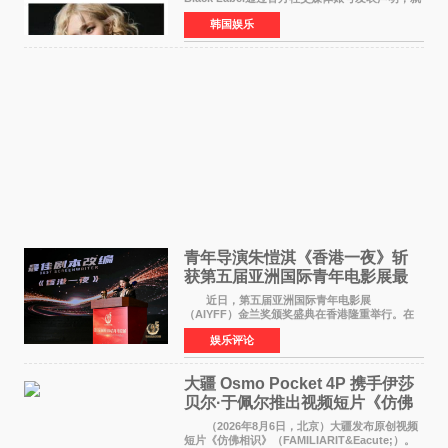
近期网络上关于ROS&Eacute;个人行程及是否参
韩国娱乐
加BLACKPINK出道纪念活动的种种猜测作出正
式回应。 Th
青年导演朱愷淇《香港一夜》斩
获第五届亚洲国际青年电影展最
佳剧本改编奖
近日，第五届亚洲国际青年电影展
（AIYFF）金兰奖颁奖盛典在香港隆重举行。在
这场汇聚数百位海内外电影人、文化界人士及媒
娱乐评论
体代表的亚洲青年影视盛会上，香港本土电影
《香港一夜》（Dawn in Ho
大疆 Osmo Pocket 4P 携手伊莎
贝尔·于佩尔推出视频短片《仿佛
相识》
（2026年8月6日，北京）大疆发布原创视频
短片《仿佛相识》（FAMILIARIT&Eacute;）。