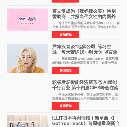
矢志不渝的初心
赛立复成为《辣妈辣么美》特别
赞助商，共探当代女性由内而外
活力美
专注于严肃抗衰的国际科研品牌CELFULL赛
立复成为北京卫视生活时尚综艺《辣妈辣么美》
的特别赞助商,明星辣妈袁咏仪倾情参与，向广大
娱乐评论
都市女性传递健康生活新主张，寄语当代女性在
家庭与自我之间
尹净汉首谈“地狱公司”练习生
涯！每天苦练18小时无休 坦言全
靠成员撑过来
中国娱乐网讯 www yule com cn 韩国男团
SEVENTEEN成员净汉近日在节目中首度公开出
道前的残酷练习生经历，并提及经纪公司Pledis
韩国娱乐
娱乐，引发广泛关注。 在8月2日播出的日本
TBS综艺节目《周
积极发展智能经济新形态 Al赋能
千行百业 第十四届CIES峰会在南
京盛大召开
中国医院改革先锋、著名医院管理专家、北
京健临医疗集团创始人朱明先生荣膺两项年度大
奖 2026年7月31日，盛夏金陵，长江之畔，
娱乐评论
以重落地·真务实·强链接为主题的2026&lsquo;人
工智能+&rsquo
ILLIT日本再创佳绩！新单曲《I
Got Your Back》首周销量刷新自