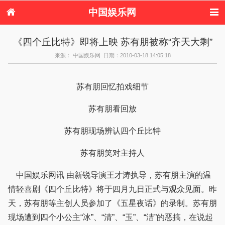
中国娱乐网
首页
新闻
女性
内地娱乐
《四个丘比特》即将上映 苏有朋被称“齐天大剩”
港台娱乐
日本娱乐
韩国娱乐
欧美娱乐
来源： 中国娱乐网 日期：2010-03-18 14:05:18
体育花边
音乐新闻
影视新闻
内地明星八卦
港台明星八卦
日本韩国明星
欧美明星八卦
娱乐评论
八卦
苏有朋回忆拍戏细节
苏有朋看回放
苏有朋现场辨认四个丘比特
苏有朋笑对主持人
中国娱乐网讯 由新锐导演王才涛执导，苏有朋主演的温
情轻喜剧《四个丘比特》将于四月九日正式与观众见面。昨
天，苏有朋等主创人员参加了《五星夜话》的录制。苏有朋
现场遭到四个小公主“冰”、“清”、“玉”、“洁”的恶搞，在说起