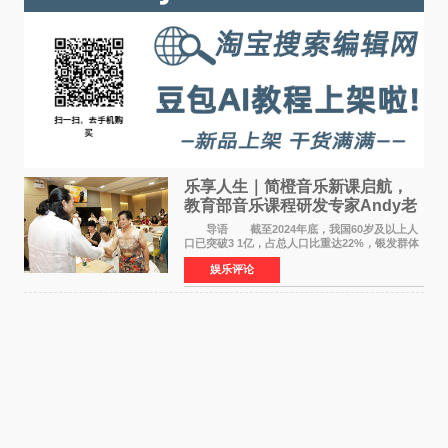
乐享人生｜简橙音乐新课启航，
教育部音乐课程研发专家Andy老
师重磅入驻领航银龄琴声
导语 截至2024年底，我国60岁及以上人
口已突破3 1亿，占总人口比重达22%，银发群体
的精神文化需求日益凸显。2024年1月，国务院办
娱乐评论
公厅印发《关于发展银发经济增进老年人福祉的
意见》——这是