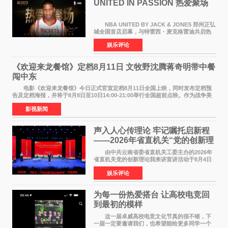
UNITED IN PASSION 热爱聚场
NBA UNITED BY JACK & JONES 郑州正弘
城全国首店启幕，与特雷西・麦克格雷迪共启热
爱 2026 年7 月21 日，
娱乐评论
NBAUNITEDBYJACK&JONES 全国首店，于郑
州正弘城正式启幕。NBA 传奇球星
《欢迎来龙餐馆》定档8月11日 文牧野沈腾蒋奇明带中餐
闯中东
电影《欢迎来龙餐馆》今日正式官宣定档8月11日全国上映，同时发布定档预
告及定档海报，并将于8月8日至10日14:00-21:00举行全国超前点映。作为战争美
食大片，影片讲述的是中国厨师徐福（沈腾
影视新闻
声入人心传理论 牢记嘱托启新程
——2026年省直机关“党的创新理
论我来讲”宣讲活动圆满落幕
由中共云南省委省直机关工委主办的2026年
省直机关党的创新理论我来讲宣讲活动于8月4日
至5日在昆明举办。活动以 "牢记嘱托 感恩奋进
娱乐评论
开创云南发展新局面 "为主题，坚持以新时代中国
特色社会主义
为每一份热爱搭台 让高校电竞回
到最初的模样
这一届卓威高校电竞文化节真的很不错，下
一届一定要邀请我们，也希望能给更多同学一个