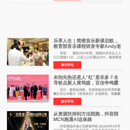
片，讲述了中国
乐享人生｜简橙音乐新课启航，
教育部音乐课程研发专家Andy老
师重磅入驻领航银龄琴声
导语 截至2024年底，我国60岁及以上人
口已突破3 1亿，占总人口比重达22%，银发群体
的精神文化需求日益凸显。2024年1月，国务院办
娱乐评论
公厅印发《关于发展银发经济增进老年人福祉的
意见》——这是
未拍先热还是人“红”是非多？名
导钦点新人黄筠媞，百佳争鸣霸
气回应
近日，曾获金鸡奖、华表奖提名的导演李麒
麟正式公布新片《有凤来仪》主创阵容。李麒麟
早年凭电影《华容道》获得金鸡奖、华表奖提
娱乐评论
名，此后长期参与国内外电影制作，其担任制片
人参与的作品亦曾
从资源扶持到方法陪跑，抖音陪
MCN跑通AI这条路
抖音精选作者@旧梦留声机 自2026年4月开