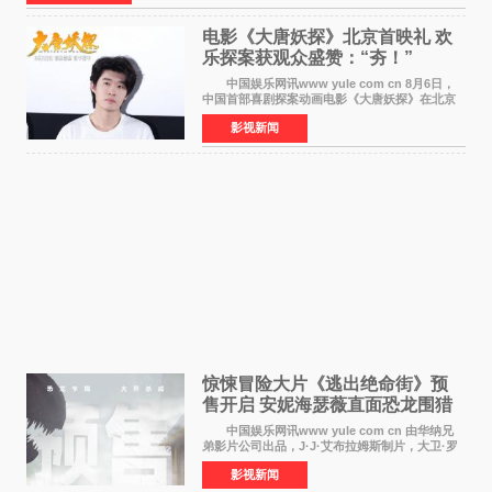
电影《大唐妖探》北京首映礼 欢
乐探案获观众盛赞：“夯！”
中国娱乐网讯www yule com cn 8月6日，
中国首部喜剧探案动画电影《大唐妖探》在北京
举办电影首映礼。导演程腾、联合导演黄珉、总
影视新闻
制片人曹紫建、制片人李莹莹，配音导演张喆，
对白指导程寅，领
惊悚冒险大片《逃出绝命街》预
售开启 安妮海瑟薇直面恐龙围猎
中国娱乐网讯www yule com cn 由华纳兄
弟影片公司出品，J·J·艾布拉姆斯制片，大卫·罗
伯特·米切尔执导，好莱坞巨星安妮·海瑟薇和伊万
影视新闻
·麦克格雷格领衔主演的2026暑期惊悚冒险大片
《逃出绝