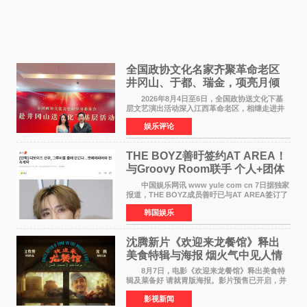
全国政协文化名家齐聚革命老区
井冈山、于都、瑞金，项亮月倾
情献唱《桃花谣》致敬红色沃土
2026年8月4日至6日，全国政协送文化下基
层文艺演出活动深入江西革命老区，相继走进井
冈山、于都长征出发地、瑞金三地。由全国政协
娱乐评论
文化文史和学习委员会副主任、甘肃省政协原主
席欧阳坚率团，一
THE BOYZ善旴签约AT AREA！
与Groovy Room联手 个人+团体
活动并行
中国娱乐网讯 www yule com cn 7日据独家
报道，THE BOYZ成员善旴已与AT AREA签订了
专属合约。AT AREA是由知名制作人组合
韩国娱乐
Groovy Room创立的hip-hop厂牌，旗下拥有多
位实力派音乐人，在韩
沈腾新片《欢迎来龙餐馆》释出
美食特辑与海报 烟火气中见人情
温暖
8月7日，电影《欢迎来龙餐馆》释出美食特
辑及菜备好 请就胃版海报。影片预售已开启，并
将于8月8日至10日14:00-21:00举行全国超前点
影视新闻
映。电影《欢迎来龙餐馆》作为战争美食喜剧大