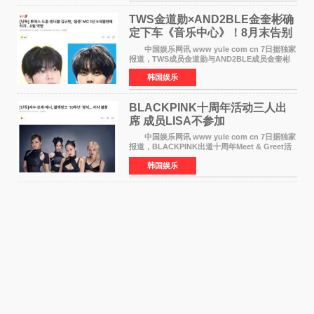
TWS金道勋×AND2BLE金奎彬确
定下车《音乐中心》！8月末告别
MC席位
中国娱乐网讯 www yule com cn 7日据独家
报道，TWS成员金道勋与AND2BLE成员金奎彬
将于8月离开《音乐中心》MC的位置。 金道
韩国娱乐
勋与金奎彬于去年3月与H2H A-NA一起被选为
《音乐中心》MC，约1
BLACKPINK十周年活动三人出
席 成员LISA不参加
中国娱乐网讯 www yule com cn 7日据独家
报道，BLACKPINK出道十周年Meet & Greet活
动将由智秀、ROS&Eacute;、JENNIE出席，
韩国娱乐
LISA将缺席。 此前BLACKPINK所属社YG并
未为组合出道十周年做