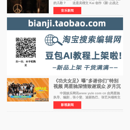
的儿歌？ 这是吴楷文 Kai 创作《新·止战之
殇》时最初的想法。 从伊朗相关冲突引发的
音乐新闻
地区局势，到世界各地仍在发生的动荡与不安，
战争从来不只
《功夫女足》曝“多谢你们”特别
视频 周星驰深情致谢观众 岁月沉
淀不灭初心
中国娱乐网讯www yule com cn 由周星驰
执导、编剧，张小斐、迪丽热巴、张艺兴领衔主
演，刘嘉玲、佐藤健特别出演，艾米、雪野、蔡
影视新闻
思贝、胡予安、倪好特别介绍的喜剧电影《功夫
女足》释出多谢你