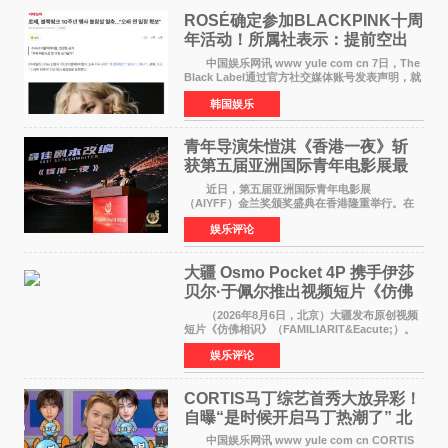
ROSÉ确定参加BLACKPINK十周
年活动！所属社表示：提前空出
了时间
中国娱乐网讯 www yule com cn 7日，The
Black Label通过官方社交媒体账号发表声明，就
近期网络上关于ROS&Eacute;个人行程及是否参
韩国娱乐
加BLACKPINK出道纪念活动的种种猜测作出正
式回应。 Th
青年导演朱愷淇《香港一夜》斩
获第五届亚洲国际青年电影展最
佳剧本改编奖
近日，第五届亚洲国际青年电影展
（AIYFF）金兰奖颁奖盛典在香港隆重举行。在
这场汇聚数百位海内外电影人、文化界人士及媒
娱乐评论
体代表的亚洲青年影视盛会上，香港本土电影
《香港一夜》（Dawn in Ho
大疆 Osmo Pocket 4P 携手伊莎
贝尔·于佩尔推出视频短片《仿佛
相识》
（2026年8月6日，北京）大疆发布原创视频
短片《仿佛相识》（FAMILIARIT&Eacute;）。
视频短片由戛纳国际电影节最佳女演员伊莎贝尔·
娱乐评论
于佩尔（Isabelle Huppert）主演，全程使用大
疆首款双主摄口
CORTIS马丁综艺首秀大放异彩！
自曝“是时候开启马丁热潮了” 北
美巡演火热进行中
中国娱乐网讯 www yule com cn CORTIS