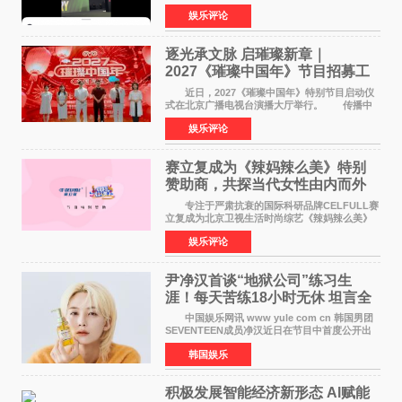
来到现场的机会。 2026卓威高校电竞文化节
娱乐评论
已经落下帷幕，在活动结束后，仍有不少高校电
竞社负责人和现
逐光承文脉 启璀璨新章｜
2027《璀璨中国年》节目招募工
作圆满启动
近日，2027《璀璨中国年》特别节目启动仪
式在北京广播电视台演播大厅举行。 传播中
华优秀传统文化，弘扬纯正国风艺术，打造高规
娱乐评论
格、高质感、正能量的文艺盛典，是璀璨中国年
矢志不渝的初心
赛立复成为《辣妈辣么美》特别
赞助商，共探当代女性由内而外
活力美
专注于严肃抗衰的国际科研品牌CELFULL赛
立复成为北京卫视生活时尚综艺《辣妈辣么美》
的特别赞助商,明星辣妈袁咏仪倾情参与，向广大
娱乐评论
都市女性传递健康生活新主张，寄语当代女性在
家庭与自我之间
尹净汉首谈“地狱公司”练习生
涯！每天苦练18小时无休 坦言全
靠成员撑过来
中国娱乐网讯 www yule com cn 韩国男团
SEVENTEEN成员净汉近日在节目中首度公开出
道前的残酷练习生经历，并提及经纪公司Pledis
韩国娱乐
娱乐，引发广泛关注。 在8月2日播出的日本
TBS综艺节目《周
积极发展智能经济新形态 Al赋能