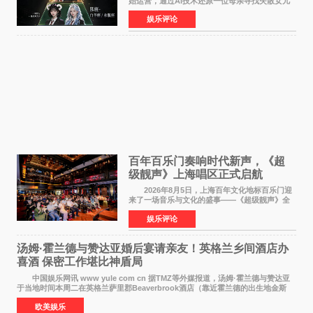
始运营，通过AI技术还原一位母亲寻找失散女儿
的故事，凭借强情感表达获得大量用户关注，发
娱乐评论
布仅21小时便获得超1亿曝光、超1000万互动。
此后，账号持续沿
百年百乐门奏响时代新声，《超
级靓声》上海唱区正式启航
2026年8月5日，上海百年文化地标百乐门迎
来了一场音乐与文化的盛事——《超级靓声》全
国励志音乐公益节目上海唱区新闻发布会暨启动
娱乐评论
仪式在此隆重举行。各界领导、嘉宾与媒体朋友
齐聚一堂，共同
汤姆·霍兰德与赞达亚婚后宴请亲友！英格兰乡间酒店办
喜酒 保密工作堪比神盾局
中国娱乐网讯 www yule com cn 据TMZ等外媒报道，汤姆·霍兰德与赞达亚
于当地时间本周二在英格兰萨里郡Beaverbrook酒店（靠近霍兰德的出生地金斯
顿）举办婚宴，邀请家人与朋友们喝喜酒，庆祝
欧美娱乐