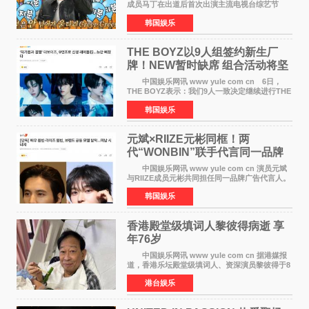
成员马丁在出道后首次出演主流电视台综艺节
目，展现了多才多艺的魅力。 马丁出演了5日
韩国娱乐
播出的MBC《Radio Star》Fashion与Passion
之间，I&lsquo;m
THE BOYZ以9人组签约新生厂
牌！NEW暂时缺席 组合活动将坚
定不移继续
中国娱乐网讯 www yule com cn 6日，
THE BOYZ表示：我们9人一致决定继续进行THE
BOYZ组合活动，并且已经完成了组合团体活动
韩国娱乐
签约。目前正在新生厂牌下进行活动准备。尚未
离开THE BOYZ原所
元斌×RIIZE元彬同框！两
代“WONBIN”联手代言同一品牌
颜值天花板合体
中国娱乐网讯 www yule com cn 演员元斌
与RIIZE成员元彬共同担任同一品牌广告代言人。
6日据独家报道，继演员元斌之后，RIIZE元彬最
韩国娱乐
近也被选为某在线中介平台A公司的共同广告代言
人，两人将作
香港殿堂级填词人黎彼得病逝 享
年76岁​
中国娱乐网讯 www yule com cn 据港媒报
道，香港乐坛殿堂级填词人、资深演员黎彼得于8
月5日上午因病离世，终年76岁。好友钟志光透
港台娱乐
露，黎彼得今年3月中风后便卧床休养，身体机能
持续衰退，最