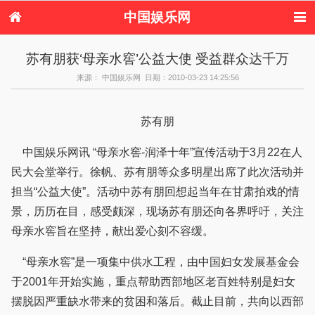
中国娱乐网
首页
新闻
女性
内地娱乐
苏有朋获‘母亲水窖’公益大使 受益群众达千万
港台娱乐
日本娱乐
韩国娱乐
欧美娱乐
来源： 中国娱乐网 日期：2010-03-23 14:25:56
体育花边
音乐新闻
影视新闻
内地明星八卦
港台明星八卦
日本韩国明星
欧美明星八卦
娱乐评论
八卦
苏有朋
中国娱乐网讯 “母亲水窖-润泽十年”宣传活动于3月22在人
民大会堂举行。徐帆、苏有朋等众多明星出席了此次活动并
担当“公益大使”。活动中苏有朋回想起当年在甘肃拍戏的情
景，历历在目，感受颇深，现场苏有朋还向各界呼吁，关注
母亲水窖旨在坚持，献出爱心刻不容缓。
“母亲水窖”是一项集中供水工程，由中国妇女发展基金会
于2001年开始实施，重点帮助西部地区老百姓特别是妇女
摆脱因严重缺水带来的贫困和落后。截止目前，共向以西部