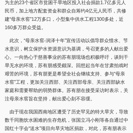
为主的23个省区市贫困干旱地区投入社会捐款1.7亿多元人
民币，加上地方配套资金和群众自筹约4亿元人民币，共修
建“母亲水窖”12万多口，小型集中供水工程1300多处，近
160多万群众受益。
此次，“母亲水窖-润泽十年”宣传活动以倡导群众惜水、节
水意识，树立保护水资源意识为基调，号召更多的人献出爱
心。一向热心于慈善事业的苏有朋现场也积极呼吁，谈到干
旱无水的环境，苏有朋感受颇深。回想起当年在甘肃拍戏时
艰苦的环境，苏有朋更是希望全社会继续支持、参与“母亲
水窖”工程，更加关注西部、关注西部母亲、关注西部缺水
家庭和需要帮助的弱势群体。苏有朋在接受采访时表示，关
注母亲水窖旨在坚持，献出爱心刻不容缓。
由于现在我国西南地区遭受了历史罕见的特大旱灾，导致
数千同胞饮水困难的生存危机，张国立冯小刚等各自通过中
国红十字会“送水”项目向旱灾地区捐款，对此，苏有朋表示