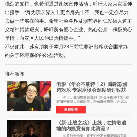
强烈的支持，也希望通过此次宣传活动，呼吁大家为灾区伸
出援手，“身为演艺界人士更当身先士卒，我也一定会尽力
去做一些实在的事。希望社会各界及演艺界同仁发扬人道主
义精神捐款赈灾，呼吁所有爱心企业、热心公众，积极关心
旱情，向灾区人民伸出热情援手。”
不仅如此，苏有朋将于本月28日前往非洲出席联合国举办
的关于环境保护的公益活动。
推荐新闻
电影《年会不能停！2》舞蹈彩蛋
超欢乐 专家座谈会深度研讨收获
满满
今日，暑期档爆笑喜剧《年会不能停！2》发
布阳光开朗大男孩彩蛋，全员魔性舞动，开启工
位狂欢模式。影片于昨日同步举办专家座谈会，
影视新闻
导演董润年、总制片人应萝佳出席现场，与一众
业内、学界专家
《新·止战之殇》上线，在情歌遍
地的内娱竟有如此清流？
如果战争结束，孩子们会不会重新唱起完整