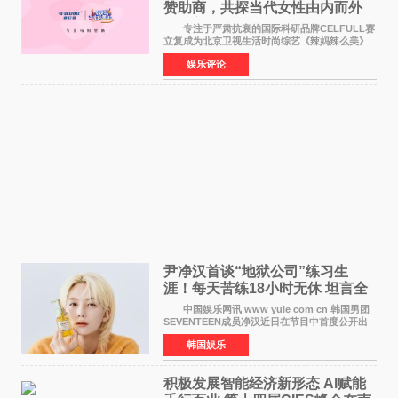
赞助商，共探当代女性由内而外
活力美
专注于严肃抗衰的国际科研品牌CELFULL赛
立复成为北京卫视生活时尚综艺《辣妈辣么美》
的特别赞助商,明星辣妈袁咏仪倾情参与，向广大
娱乐评论
都市女性传递健康生活新主张，寄语当代女性在
家庭与自我之间
尹净汉首谈“地狱公司”练习生
涯！每天苦练18小时无休 坦言全
靠成员撑过来
中国娱乐网讯 www yule com cn 韩国男团
SEVENTEEN成员净汉近日在节目中首度公开出
道前的残酷练习生经历，并提及经纪公司Pledis
韩国娱乐
娱乐，引发广泛关注。 在8月2日播出的日本
TBS综艺节目《周
积极发展智能经济新形态 Al赋能