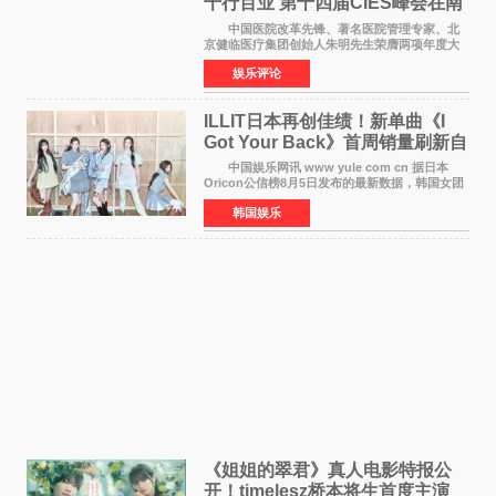
千行百业 第十四届CIES峰会在南
京盛大召开
中国医院改革先锋、著名医院管理专家、北
京健临医疗集团创始人朱明先生荣膺两项年度大
奖 2026年7月31日，盛夏金陵，长江之畔，
娱乐评论
以重落地·真务实·强链接为主题的2026&lsquo;人
工智能+&rsquo
ILLIT日本再创佳绩！新单曲《I
Got Your Back》首周销量刷新自
身纪录
中国娱乐网讯 www yule com cn 据日本
Oricon公信榜8月5日发布的最新数据，韩国女团
ILLIT在日本发行的第二张单曲《I Got Your
韩国娱乐
Back》首周销量达到71,009张，成功跻身最新一
期周单曲排行
《姐姐的翠君》真人电影特报公
开！timelesz桥本将生首度主演