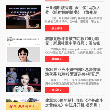
故后获得特殊
王亚楠斩获香港“金兰奖”两项大
奖 《给时间的情书》《旗袍刺
客》双双获肯定
日前，第五届亚洲国际青年电影展金兰奖颁
奖典礼在香港举行。江一燕、王亚楠、于文文、
李东学等知名演员出席活动。著名演员、导演王
娱乐评论
亚楠凭借音乐故事片《给时间的情书》和院线电
影《旗袍刺客》
权志龙恶评者被判罚款700万韩
元！所属社重申零容忍：匿名账
号也难逃刑责
中国娱乐网讯 www yule com cn GALAXY
CORP通过官方立场表示：为保护所属艺人权志
龙的名誉和权益，将持续对网络上发生的名誉损
韩国娱乐
害、散布虚假事实、侮辱、恶意诽谤等行为采取
法律应对措施。
第36届亚洲小姐中国区总决赛圆
满落幕 张琳梓擘画选美+新纪元
导语： 近日，备受业界瞩目的第36届亚
洲小姐中国区总决赛在万众期待中圆满璀璨收
官。整场盛典汇聚万千芳华，不仅完成了新一届
娱乐评论
美丽代言人的加冕选拔，更在行业发展层面带来
颠覆性突破。活动
建军100周年献礼电影《准备战斗
之黄继光》中江县开机 项亮月：
以光影为笔，书写英雄赞歌