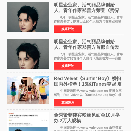
明星企业家、活气丽品牌创始
人、青年作家郑善方荣登《势界
POWERCIRCLES》6月刊
6月，明星企业家、活气丽品牌创始人、青年
作家郑善方，以其出众的个人魅力与在商业领域
的卓越建树，成功登上《势界
娱乐评论
POWERCIRCLES》，展现了他在时尚与商业领
域的双重影响力。 明星企业家、青
明星企业家、活气丽品牌创始
人、青年作家郑善方首部自传发
布， 书写跨界创业者的成长答卷
7月，明星企业家、活气丽品牌创始人、青年
作家郑善方的首部个人自传《能言善方——我的
跨界人生》正式发行。这本书以他的人生轨迹为
娱乐评论
脉络，首次完整公开了从逐梦少年到横跨美业、
公益等多领域的
Red Velvet《Surfin‘ Boy》横扫
国内外榜单！15区iTunes夺冠 夏
日女王强势回归
中国娱乐网讯 www yule com cn 夏日女王
驾到，Red Velvet以〈Surfin&rsquo; Boy〉横
扫国内外榜单，获得音乐粉丝的热烈反响。
韩国娱乐
Red Velvet于3日发行了夏日迷你专辑《Velvet
Summer》，
金秀贤菲律宾粉丝见面会10月举
办 2万人规模
中国娱乐网讯 www yule com cn 由菲律宾