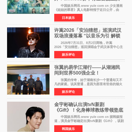
12月4日上映
中国娱乐网讯 www yule com cn 少女漫画
《姐姐的翠君》真人电影特报于近日公开，由
timelesz成员桥本将生担任主演，这也是他首次
日本娱乐
担任电影主演，引发高度关注。 女高中生咲
苗翠（中岛瑠菜
许嵩2026「安泊猜想」巡演武汉
双场浪漫落幕 “以音乐为引 解锁
江城记忆”
2026年7月31日、8月2日两晚，许嵩
2026「安泊猜想」巡回演唱会于武汉体育中心主
体育场盛大开唱。许嵩与数万歌迷在此相聚，从
娱乐评论
浪漫惬意的舞台设计到充满诚意与惊喜的现场互
动，共同开启了一场关于
张翼的易学江湖行——从湖湘民
间到世界500强企业！
张翼的传奇，始于湖南长沙一个普通却又不
凡的家庭。说其普通，是因为那里有世俗的烟火
气；说其不凡，是因为家中有一位洞悉天地玄机
娱乐评论
的长者——他的爷爷。作为当地的风水师，爷爷
是张翼走进易学
金宇彬确认出演tvN新剧
《Gift》！化身棒球教练带领垫底
球队逆袭
中国娱乐网讯 www yule com cn 据韩媒报
道，演员金宇彬确定出演tvN新剧《Gift》，该剧
预计将于下半年播出，引发观众高度期待。
韩国娱乐
本剧改编自同名网络漫画，讲述一位经历意外事