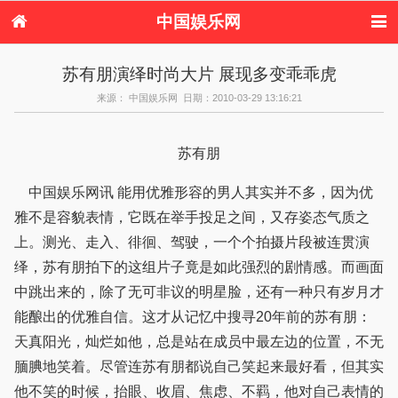
中国娱乐网
首页
新闻
女性
内地娱乐
苏有朋演绎时尚大片 展现多变乖乖虎
港台娱乐
日本娱乐
韩国娱乐
欧美娱乐
来源： 中国娱乐网 日期：2010-03-29 13:16:21
体育花边
音乐新闻
影视新闻
内地明星八卦
港台明星八卦
日本韩国明星
欧美明星八卦
娱乐评论
八卦
苏有朋
中国娱乐网讯 能用优雅形容的男人其实并不多，因为优
雅不是容貌表情，它既在举手投足之间，又存姿态气质之
上。测光、走入、徘徊、驾驶，一个个拍摄片段被连贯演
绎，苏有朋拍下的这组片子竟是如此强烈的剧情感。而画面
中跳出来的，除了无可非议的明星脸，还有一种只有岁月才
能酿出的优雅自信。这才从记忆中搜寻20年前的苏有朋：
天真阳光，灿烂如他，总是站在成员中最左边的位置，不无
腼腆地笑着。尽管连苏有朋都说自己笑起来最好看，但其实
他不笑的时候，抬眼、收眉、焦虑、不羁，他对自己表情的