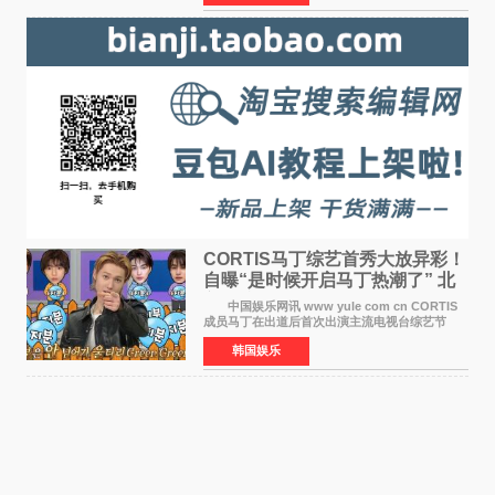
疆首款双主摄口
CORTIS马丁综艺首秀大放异彩！
自曝“是时候开启马丁热潮了” 北
美巡演火热进行中
中国娱乐网讯 www yule com cn CORTIS
成员马丁在出道后首次出演主流电视台综艺节
目，展现了多才多艺的魅力。 马丁出演了5日
韩国娱乐
播出的MBC《Radio Star》Fashion与Passion
之间，I&lsquo;m