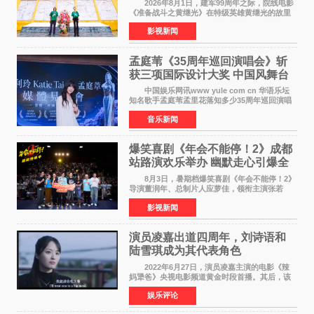
2026年8月1日，建军99周年之际，院线电影
《准备战斗之黄继光》在特级英雄黄继光的故里
——四川省德阳市中江县黄继光出生地正式开
影视新闻
机。本片出品人、总制片人项亮月主持开机仪
式，&zwnj;特级英雄
孟庭苇《35周年巡回演唱会》斩
获三项国际设计大奖 中国风舞台
美学获全球认可
中国娱乐网讯www yule com cn 华语乐坛
知名歌手孟庭苇孟里花落知多少35周年巡回演唱
会再传喜讯。该演唱会先后荣获美国MUSE
音乐新闻
Creative Awards白金奖（Platinum Winner）、
英国London Design
爆笑喜剧《年会不能停！2》成都
站路演欢乐举办 幽默走心引爆全
场共鸣
8月3日，暑期档爆笑喜剧《年会不能停！2》
导演董润年、总制片人应萝佳，领衔主演张若
昀、白客，惊喜出演庄达菲，特别主演孙艺洲，
影视新闻
特别出演田雨，友情出演欧阳奋强出席成都路
演，与观众近距离互
演员凌嘉出道四周年，刘诗语和
陆雪琪成为其代表角色
2022年6月27日，演员凌嘉主演的电影《辣
妈犟爸》央视电影频道黄金时段首播。其后，该
电影在央视电影频道多次复播（2022年8月10
娱乐评论
日，2022年9月30日，2023年7月17日，2025年7
月14日）。除了多次复