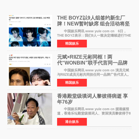
THE BOYZ以9人组签约新生厂
牌！NEW暂时缺席 组合活动将坚
定不移继续
中国娱乐网讯 www yule com cn 6日，
THE BOYZ表示：我们9人一致决定继续进行THE
BOYZ组合活动，并且已经完成了组合团体活动
韩国娱乐
签约。目前正在新生厂牌下进行活动准备。尚未
离开THE BOYZ原所
元斌×RIIZE元彬同框！两
代“WONBIN”联手代言同一品牌
颜值天花板合体
中国娱乐网讯 www yule com cn 演员元斌
与RIIZE成员元彬共同担任同一品牌广告代言人。
6日据独家报道，继演员元斌之后，RIIZE元彬最
韩国娱乐
近也被选为某在线中介平台A公司的共同广告代言
人，两人将作
香港殿堂级填词人黎彼得病逝 享
年76岁​
中国娱乐网讯 www yule com cn 据港媒报
道，香港乐坛殿堂级填词人、资深演员黎彼得于8
月5日上午因病离世，终年76岁。好友钟志光透
港台娱乐
露，黎彼得今年3月中风后便卧床休养，身体机能
持续衰退，最