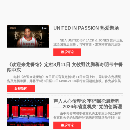
UNITED IN PASSION 热爱聚场
NBA UNITED BY JACK & JONES 郑州正弘
城全国首店启幕，与特雷西・麦克格雷迪共启热
爱 2026 年7 月21 日，
娱乐评论
NBAUNITEDBYJACK&JONES 全国首店，于郑
州正弘城正式启幕。NBA 传奇球星
《欢迎来龙餐馆》定档8月11日 文牧野沈腾蒋奇明带中餐
闯中东
电影《欢迎来龙餐馆》今日正式官宣定档8月11日全国上映，同时发布定档预
告及定档海报，并将于8月8日至10日14:00-21:00举行全国超前点映。作为战争美
食大片，影片讲述的是中国厨师徐福（沈腾
影视新闻
声入人心传理论 牢记嘱托启新程
——2026年省直机关“党的创新理
论我来讲”宣讲活动圆满落幕
由中共云南省委省直机关工委主办的2026年
省直机关党的创新理论我来讲宣讲活动于8月4日
至5日在昆明举办。活动以 "牢记嘱托 感恩奋进
娱乐评论
开创云南发展新局面 "为主题，坚持以新时代中国
特色社会主义