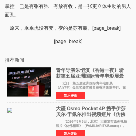
掌控，已是有张有弛，有放有收，是一张更立体生动的男人
面孔。
原来，乖乖虎没有变，变的是苏有朋。[page_break]
[page_break]
推荐新闻
青年导演朱愷淇《香港一夜》斩
获第五届亚洲国际青年电影展最
佳剧本改编奖
近日，第五届亚洲国际青年电影展
（AIYFF）金兰奖颁奖盛典在香港隆重举行。在
这场汇聚数百位海内外电影人、文化界人士及媒
娱乐评论
体代表的亚洲青年影视盛会上，香港本土电影
《香港一夜》（Dawn in Ho
大疆 Osmo Pocket 4P 携手伊莎
贝尔·于佩尔推出视频短片《仿佛
相识》
（2026年8月6日，北京）大疆发布原创视频
短片《仿佛相识》（FAMILIARIT&Eacute;）。
视频短片由戛纳国际电影节最佳女演员伊莎贝尔·
娱乐评论
于佩尔（Isabelle Huppert）主演，全程使用大