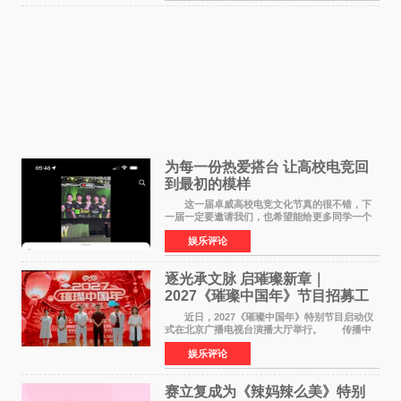
为每一份热爱搭台 让高校电竞回
到最初的模样
这一届卓威高校电竞文化节真的很不错，下
一届一定要邀请我们，也希望能给更多同学一个
来到现场的机会。 2026卓威高校电竞文化节
娱乐评论
已经落下帷幕，在活动结束后，仍有不少高校电
竞社负责人和现
逐光承文脉 启璀璨新章｜
2027《璀璨中国年》节目招募工
作圆满启动
近日，2027《璀璨中国年》特别节目启动仪
式在北京广播电视台演播大厅举行。 传播中
华优秀传统文化，弘扬纯正国风艺术，打造高规
娱乐评论
格、高质感、正能量的文艺盛典，是璀璨中国年
矢志不渝的初心
赛立复成为《辣妈辣么美》特别