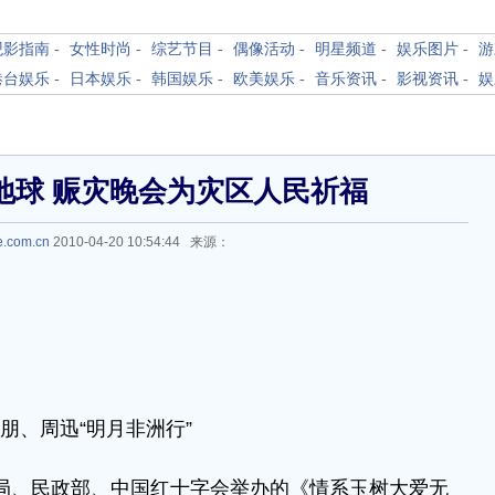
观影指南
-
女性时尚
-
综艺节目
-
偶像活动
-
明星频道
-
娱乐图片
-
游
港台娱乐
-
日本娱乐
-
韩国娱乐
-
欧美娱乐
-
音乐资讯
-
影视资讯
-
娱
地球 赈灾晚会为灾区人民祈福
e.com.cn
2010-04-20 10:54:44 来源：
朋、周迅“明月非洲行”
局、民政部、中国红十字会举办的《情系玉树大爱无