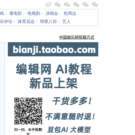
戏
-
看电影
-
电视剧
-
演唱会
-
热周边
乐评论
-
体育花边
-
明星八卦
-
艺人