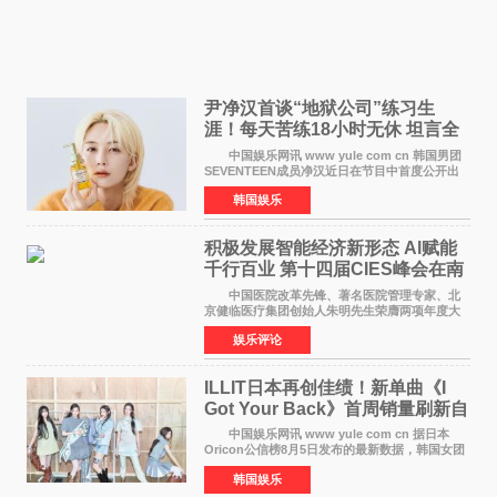
尹净汉首谈“地狱公司”练习生
涯！每天苦练18小时无休 坦言全
靠成员撑过来
中国娱乐网讯 www yule com cn 韩国男团
SEVENTEEN成员净汉近日在节目中首度公开出
道前的残酷练习生经历，并提及经纪公司Pledis
韩国娱乐
娱乐，引发广泛关注。 在8月2日播出的日本
TBS综艺节目《周
积极发展智能经济新形态 Al赋能
千行百业 第十四届CIES峰会在南
京盛大召开
中国医院改革先锋、著名医院管理专家、北
京健临医疗集团创始人朱明先生荣膺两项年度大
奖 2026年7月31日，盛夏金陵，长江之畔，
娱乐评论
以重落地·真务实·强链接为主题的2026&lsquo;人
工智能+&rsquo
ILLIT日本再创佳绩！新单曲《I
Got Your Back》首周销量刷新自
身纪录
中国娱乐网讯 www yule com cn 据日本
Oricon公信榜8月5日发布的最新数据，韩国女团
ILLIT在日本发行的第二张单曲《I Got Your
韩国娱乐
Back》首周销量达到71,009张，成功跻身最新一
期周单曲排行