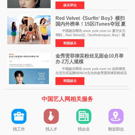
跨界人生》正式发行。这本书以他的人生轨迹为
娱乐评论
脉络，首次完整公开了从逐梦少年到横跨美业、
公益等多领域的
Red Velvet《Surfin‘ Boy》横扫
国内外榜单！15区iTunes夺冠 夏
日女王强势回归
中国娱乐网讯 www yule com cn 夏日女王
驾到，Red Velvet以〈Surfin&rsquo; Boy〉横
扫国内外榜单，获得音乐粉丝的热烈反响。
韩国娱乐
Red Velvet于3日发行了夏日迷你专辑《Velvet
Summer》，
金秀贤菲律宾粉丝见面会10月举
办 2万人规模
中国娱乐网讯 www yule com cn 由菲律宾
生活方式品牌BENCH主办的金秀贤菲律宾粉丝见
面会，将于10月2日在马尼拉SM Mall of
韩国娱乐
Asia（MOA）竞技场举行，预计规模达2万人。
这也是金秀贤自去年陷
中国艺人网相关服务
找工作
找人才
找企业
附近职位