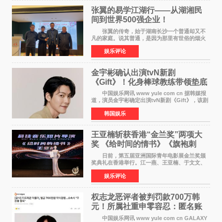
张翼的易学江湖行——从湖湘民
间到世界500强企业！
张翼的传奇，始于湖南长沙一个普通却又不
凡的家庭。说其普通，是因为那里有世俗的烟火
气；说其不凡，是因为家中有一位洞悉天地玄机
娱乐评论
的长者——他的爷爷。作为当地的风水师，爷爷
是张翼走进易学
金宇彬确认出演tvN新剧
《Gift》！化身棒球教练带领垫底
球队逆袭
中国娱乐网讯 www yule com cn 据韩媒报
道，演员金宇彬确定出演tvN新剧《Gift》，该剧
预计将于下半年播出，引发观众高度期待。
韩国娱乐
本剧改编自同名网络漫画，讲述一位经历意外事
故后获得特殊
王亚楠斩获香港“金兰奖”两项大
奖 《给时间的情书》《旗袍刺
客》双双获肯定
日前，第五届亚洲国际青年电影展金兰奖颁
奖典礼在香港举行。江一燕、王亚楠、于文文、
李东学等知名演员出席活动。著名演员、导演王
娱乐评论
亚楠凭借音乐故事片《给时间的情书》和院线电
影《旗袍刺客》
权志龙恶评者被判罚款700万韩
元！所属社重申零容忍：匿名账
号也难逃刑责
中国娱乐网讯 www yule com cn GALAXY