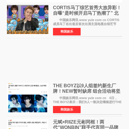
CORTIS马丁综艺首秀大放异彩！
自曝“是时候开启马丁热潮了” 北
美巡演火热进行中
中国娱乐网讯 www yule com cn CORTIS
成员马丁在出道后首次出演主流电视台综艺节
目，展现了多才多艺的魅力。 马丁出演了5日
韩国娱乐
播出的MBC《Radio Star》Fashion与Passion
之间，I&lsquo;m
THE BOYZ以9人组签约新生厂
牌！NEW暂时缺席 组合活动将坚
定不移继续
中国娱乐网讯 www yule com cn 6日，
THE BOYZ表示：我们9人一致决定继续进行THE
BOYZ组合活动，并且已经完成了组合团体活动
韩国娱乐
签约。目前正在新生厂牌下进行活动准备。尚未
离开THE BOYZ原所
元斌×RIIZE元彬同框！两
代“WONBIN”联手代言同一品牌