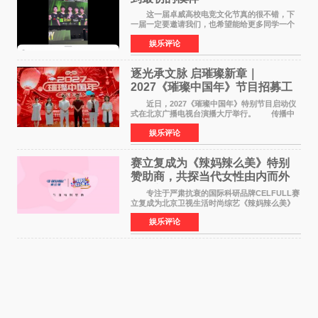
这一届卓威高校电竞文化节真的很不错，下
一届一定要邀请我们，也希望能给更多同学一个
来到现场的机会。 2026卓威高校电竞文化节
娱乐评论
已经落下帷幕，在活动结束后，仍有不少高校电
竞社负责人和现
逐光承文脉 启璀璨新章｜
2027《璀璨中国年》节目招募工
作圆满启动
近日，2027《璀璨中国年》特别节目启动仪
式在北京广播电视台演播大厅举行。 传播中
华优秀传统文化，弘扬纯正国风艺术，打造高规
娱乐评论
格、高质感、正能量的文艺盛典，是璀璨中国年
矢志不渝的初心
赛立复成为《辣妈辣么美》特别
赞助商，共探当代女性由内而外
活力美
专注于严肃抗衰的国际科研品牌CELFULL赛
立复成为北京卫视生活时尚综艺《辣妈辣么美》
的特别赞助商,明星辣妈袁咏仪倾情参与，向广大
娱乐评论
都市女性传递健康生活新主张，寄语当代女性在
家庭与自我之间