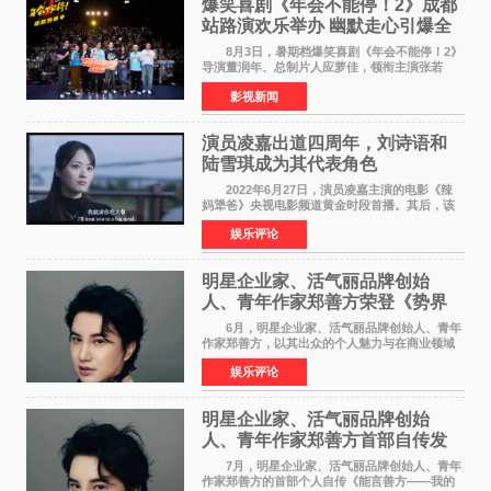
爆笑喜剧《年会不能停！2》成都
站路演欢乐举办 幽默走心引爆全
场共鸣
8月3日，暑期档爆笑喜剧《年会不能停！2》
导演董润年、总制片人应萝佳，领衔主演张若
昀、白客，惊喜出演庄达菲，特别主演孙艺洲，
影视新闻
特别出演田雨，友情出演欧阳奋强出席成都路
演，与观众近距离互
演员凌嘉出道四周年，刘诗语和
陆雪琪成为其代表角色
2022年6月27日，演员凌嘉主演的电影《辣
妈犟爸》央视电影频道黄金时段首播。其后，该
电影在央视电影频道多次复播（2022年8月10
娱乐评论
日，2022年9月30日，2023年7月17日，2025年7
月14日）。除了多次复
明星企业家、活气丽品牌创始
人、青年作家郑善方荣登《势界
POWERCIRCLES》6月刊
6月，明星企业家、活气丽品牌创始人、青年
作家郑善方，以其出众的个人魅力与在商业领域
的卓越建树，成功登上《势界
娱乐评论
POWERCIRCLES》，展现了他在时尚与商业领
域的双重影响力。 明星企业家、青
明星企业家、活气丽品牌创始
人、青年作家郑善方首部自传发
布， 书写跨界创业者的成长答卷
7月，明星企业家、活气丽品牌创始人、青年
作家郑善方的首部个人自传《能言善方——我的