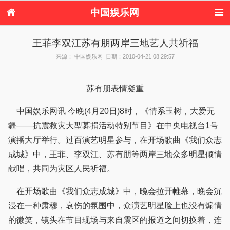
中国娱乐网
首页
新闻
女性
内地娱乐
王菲李双江苏有朋两岸三地艺人共祈福
港台娱乐
日本娱乐
韩国娱乐
欧美娱乐
来源： 中国娱乐网 日期：2010-04-21 08:29:57
体育花边
音乐新闻
影视新闻
内地明星八卦
港台明星八卦
日本韩国明星
欧美明星八卦
娱乐评论
八卦
苏有朋表情凝重
中国娱乐网讯 今晚(4月20日)8时，《情系玉树，大爱无
疆——抗震救灾大型募捐活动特别节目》在中央电视台1号
演播大厅举行。过百演艺明星参与，在开场歌曲《我们众志
成城》中，王菲、李双江、苏有朋等两岸三地众多明星倾情
献唱，共同为灾区人民祈福。
在开场歌曲《我们众志成城》中，晚会拉开帷幕，晚会沉
浸在一种肃穆，哀伤的氛围中，众演艺明星脸上也没有煽情
的微笑，镜头在节目现场与来自震区的报道之间切换着，连