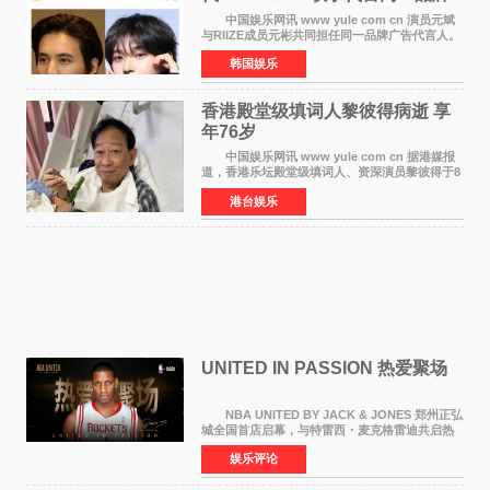
颜值天花板合体
中国娱乐网讯 www yule com cn 演员元斌
与RIIZE成员元彬共同担任同一品牌广告代言人。
6日据独家报道，继演员元斌之后，RIIZE元彬最
韩国娱乐
近也被选为某在线中介平台A公司的共同广告代言
人，两人将作
香港殿堂级填词人黎彼得病逝 享
年76岁​
中国娱乐网讯 www yule com cn 据港媒报
道，香港乐坛殿堂级填词人、资深演员黎彼得于8
月5日上午因病离世，终年76岁。好友钟志光透
港台娱乐
露，黎彼得今年3月中风后便卧床休养，身体机能
持续衰退，最
UNITED IN PASSION 热爱聚场
NBA UNITED BY JACK & JONES 郑州正弘
城全国首店启幕，与特雷西・麦克格雷迪共启热
爱 2026 年7 月21 日，
娱乐评论
NBAUNITEDBYJACK&JONES 全国首店，于郑
州正弘城正式启幕。NBA 传奇球星