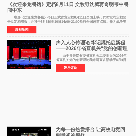
《欢迎来龙餐馆》定档8月11日 文牧野沈腾蒋奇明带中餐
闯中东
电影《欢迎来龙餐馆》今日正式官宣定档8月11日全国上映，同时发布定档预
告及定档海报，并将于8月8日至10日14:00-21:00举行全国超前点映。作为战争美
食大片，影片讲述的是中国厨师徐福（沈腾
影视新闻
声入人心传理论 牢记嘱托启新程
——2026年省直机关“党的创新理
论我来讲”宣讲活动圆满落幕
由中共云南省委省直机关工委主办的2026年
省直机关党的创新理论我来讲宣讲活动于8月4日
至5日在昆明举办。活动以 "牢记嘱托 感恩奋进
娱乐评论
开创云南发展新局面 "为主题，坚持以新时代中国
特色社会主义
为每一份热爱搭台 让高校电竞回
到最初的模样