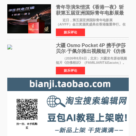
青年导演朱愷淇《香港一夜》斩
获第五届亚洲国际青年电影展最
佳剧本改编奖
近日，第五届亚洲国际青年电影展
（AIYFF）金兰奖颁奖盛典在香港隆重举行。在
这场汇聚数百位海内外电影人、文化界人士及媒
娱乐评论
体代表的亚洲青年影视盛会上，香港本土电影
《香港一夜》（Dawn in Ho
大疆 Osmo Pocket 4P 携手伊莎
贝尔·于佩尔推出视频短片《仿佛
相识》
（2026年8月6日，北京）大疆发布原创视频
短片《仿佛相识》（FAMILIARIT&Eacute;）。
视频短片由戛纳国际电影节最佳女演员伊莎贝尔·
娱乐评论
于佩尔（Isabelle Huppert）主演，全程使用大
疆首款双主摄口