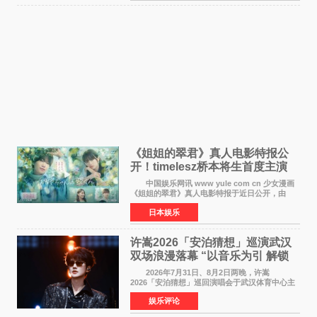
《姐姐的翠君》真人电影特报公
开！timelesz桥本将生首度主演
12月4日上映
中国娱乐网讯 www yule com cn 少女漫画
《姐姐的翠君》真人电影特报于近日公开，由
timelesz成员桥本将生担任主演，这也是他首次
日本娱乐
担任电影主演，引发高度关注。 女高中生咲
苗翠（中岛瑠菜
许嵩2026「安泊猜想」巡演武汉
双场浪漫落幕 “以音乐为引 解锁
江城记忆”
2026年7月31日、8月2日两晚，许嵩
2026「安泊猜想」巡回演唱会于武汉体育中心主
体育场盛大开唱。许嵩与数万歌迷在此相聚，从
娱乐评论
浪漫惬意的舞台设计到充满诚意与惊喜的现场互
动，共同开启了一场关于