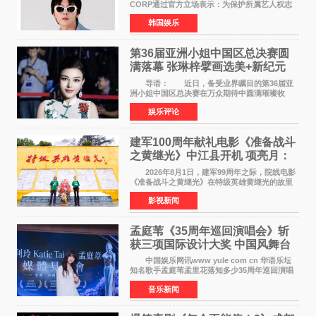
CORP通过官方立场表示：为保护所属艺人权志
龙的名誉和权益，将持续对网络上发生的名誉损
韩国娱乐
害、散布虚假事实、侮辱、恶意诽谤等行为采取
法律应对措施。
第36届亚洲小姐中国区总决赛圆
满落幕 张琳梓擘画选美+新纪元
导语： 近日，备受业界瞩目的第36届亚
洲小姐中国区总决赛在万众期待中圆满璀璨收
官。整场盛典汇聚万千芳华，不仅完成了新一届
娱乐评论
美丽代言人的加冕选拔，更在行业发展层面带来
颠覆性突破。活动
建军100周年献礼电影《准备战斗
之黄继光》中江县开机 项亮月：
以光影为笔，书写英雄赞歌
2026年8月1日，建军99周年之际，院线电影
《准备战斗之黄继光》在特级英雄黄继光的故里
——四川省德阳市中江县黄继光出生地正式开
影视新闻
机。本片出品人、总制片人项亮月主持开机仪
式，&zwnj;特级英雄
孟庭苇《35周年巡回演唱会》斩
获三项国际设计大奖 中国风舞台
美学获全球认可
中国娱乐网讯www yule com cn 华语乐坛
知名歌手孟庭苇孟里花落知多少35周年巡回演唱
会再传喜讯。该演唱会先后荣获美国MUSE
音乐新闻
Creative Awards白金奖（Platinum Winner）、
英国London Design