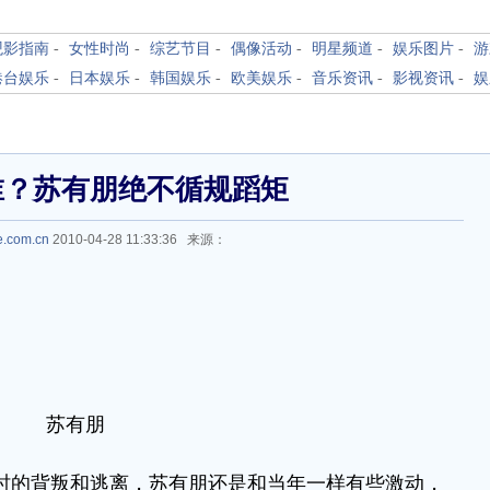
观影指南
-
女性时尚
-
综艺节目
-
偶像活动
-
明星频道
-
娱乐图片
-
游
港台娱乐
-
日本娱乐
-
韩国娱乐
-
欧美娱乐
-
音乐资讯
-
影视资讯
-
娱
谁？苏有朋绝不循规蹈矩
le.com.cn
2010-04-28 11:33:36 来源：
苏有朋
时的背叛和逃离，苏有朋还是和当年一样有些激动，