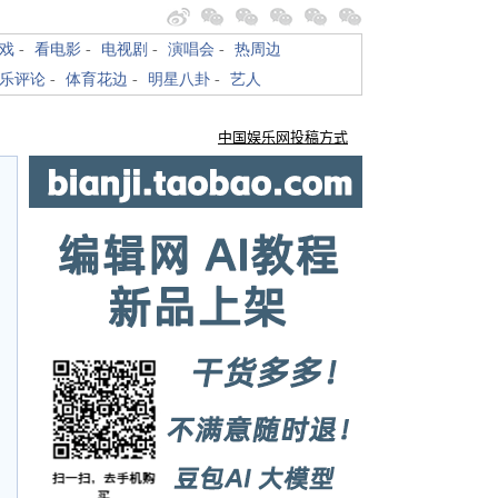
戏
-
看电影
-
电视剧
-
演唱会
-
热周边
乐评论
-
体育花边
-
明星八卦
-
艺人