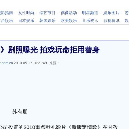
观影指南
-
女性时尚
-
综艺节目
-
偶像活动
-
明星频道
-
娱乐图片
-
游
港台娱乐
-
日本娱乐
-
韩国娱乐
-
欧美娱乐
-
音乐资讯
-
影视资讯
-
娱
》剧照曝光 拍戏玩命拒用替身
e.com.cn
2010-05-17 10:21:49 来源：
苏有朋
司投资的2010重点献礼影片《新康定情歌》在甘孜