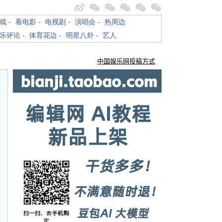
戏
-
看电影
-
电视剧
-
演唱会
-
热周边
乐评论
-
体育花边
-
明星八卦
-
艺人