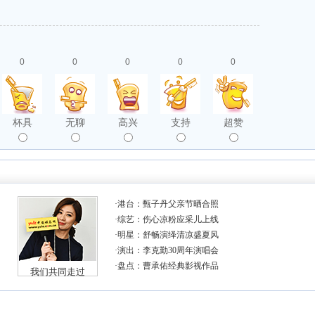
0
0
0
0
0
杯具
无聊
高兴
支持
超赞