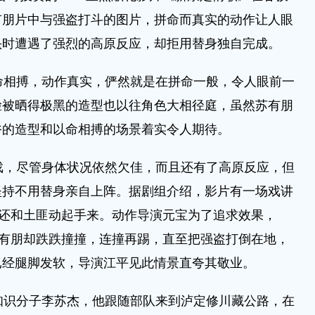
有朋片中与强盗打斗的图片，拼命而真实的动作让人眼
头时遭遇了强烈的高原反应，却拒用替身独自完成。
相搏，动作真实，俨然就是在拼命一般，令人眼前一
脸被晒得极黑的造型也以往角色大相径庭，虽然苏有朋
俗的造型和以命相搏的场景着实令人期待。
，尽管身体状况依然欠佳，而且还有了高原反应，但
坚持不用替身亲自上阵。据剧组介绍，影片有一场戏讲
朋还和土匪动起手来。动作导演元宝为了追求效果，
苏有朋却跌跌撞撞，连撞再踢，直至把强盗打倒在地，
已经腿脚发软，导演江平见此情景直夸其敬业。
识分子李苏杰，他跟随部队来到泸定修川藏公路，在