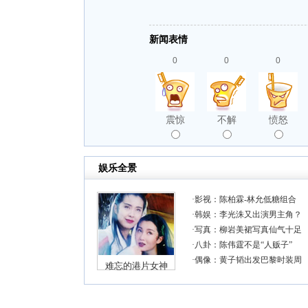
新闻表情
0
0
0
震惊
不解
愤怒