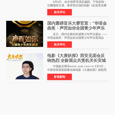
暖生活
8月8日，由文牧野导演及编剧、宁浩监制，
沈腾领衔主演、蒋奇明主演的电影《欢迎来龙餐
馆》在上海超前点映，主创团队携影片亮相与观
娱乐评论
众提前见面。TCL作为本片独家合作伙伴，在路
演现场设置品牌互
国内重磅音乐大赛官宣：“华语金
曲奖・声而如你全国青少年声乐
展演” 正式启幕，阿沁出任明星总
近日，国内全新的权威青少年声乐盛会 ——
评审
华语金曲奖・声而如你全国青少年声乐展演品
牌，在湖南长沙隆重举行官宣，国内又一高规格
娱乐评论
青少年声乐赛事全面启航。 本赛事由寰宇声
扬联合华语金曲
电影《大唐妖探》西安见面会反
响热烈 全龄观众共赏机关长安城
中国娱乐网讯www yule com cn 8月8日，
中国首部喜剧探案动画电影《大唐妖探》剧组亮
相西安，举办线下见面会活动。导演程腾、联合
影视新闻
导演黄珉、总制片人曹紫建、制片人李莹莹、领
衔声音出演雷淞然