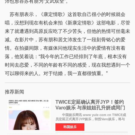
沛也形容苏有朋为“文武双全”。
苏有朋表示，《康定情歌》这首歌自己很小的时候就会
唱，没想到现在有机会来拍《新康定情歌》这部电影，尽管
来了就遭遇到高原反应吃了不少苦头，但他的热情可丝毫未
减。在影片中，苏有朋和居文沛发生了一段刻骨铭心的爱
情。在拍摄间隙，有媒体问他现实生活中的爱情有没有着
落，他笑着说：“我今年的工作已经排到了年底，根本没有
时间去恋爱，不同的年龄有不同的感受，现在我想遇到一个
可以聊得来的人。对于结婚，我一直都很慎重。”
推荐新闻
TWICE定延确认离开JYP！签约
Varo娱乐 与亲姐姐孔升妍成同门
中国娱乐网讯 www yule com cn TWICE成
员定延正式离开JYP娱乐，转投Varo娱乐，将与
亲姐姐孔升妍成为同门。 Varo娱乐于10日通
韩国娱乐
过官方SNS宣布："能与拥有多彩魅力和无限潜力
的俞定延结下珍贵