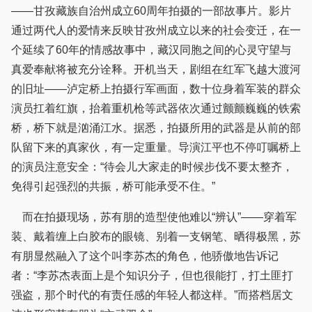
——甘孜藏族自治州成立60周年拍摄的一部故事片。影片
通过两代人的爱情来反映甘孜州成立以来的社会变迁，在一
个延续了60年的情感故事中，藏汉同胞之间的心灵守望与
真爱奉献将被充分诠释。开机当天，剧组在红军飞越大渡河
的旧址——泸定桥上拍摄行军画面，数十位身着军装的群众
演员扛着红旗，抬着重机枪等武器依次通过颤颤巍巍的铁索
桥，桥下就是汹涌江水。据悉，拍摄所用的武器是从前的部
队留下来的真家伙，有一定重量。导演江平也不停叮嘱桥上
的演员注意安全：“待会儿大家走的时候步伐不要太整齐，
免得引起强烈的共振，桥可能承受不住。”
而在拍摄现场，苏有朋的造型使他难以“辨认”——穿着军
装、戴着缠上白胶布的眼镜、别着一支钢笔、晒得极黑，苏
有朋显然融入了这个叫李苏杰的角色，他骄傲地告诉记
者：“李苏杰表面上是个知识分子，但也很能打，打土匪打
强盗，那个时代的有责任感的年轻人都这样。”而搭档居文