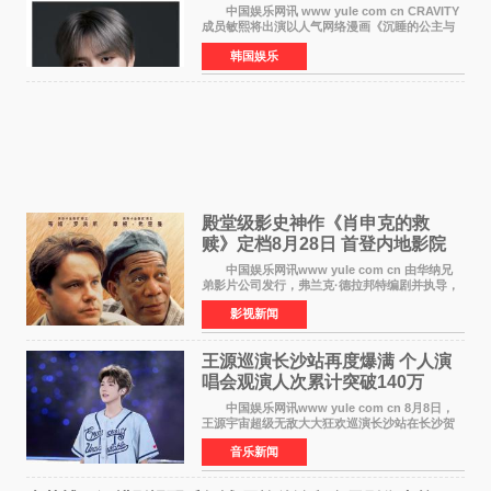
人公
中国娱乐网讯 www yule com cn CRAVITY
成员敏熙将出演以人气网络漫画《沉睡的公主与
做梦的恶魔》为原作的短剧，担任主人公。
韩国娱乐
该短剧讲述了一直照顾陷入沉睡状态女友的吴
敏，在夜空中看
殿堂级影史神作《肖申克的救
赎》定档8月28日 首登内地影院
中国娱乐网讯www yule com cn 由华纳兄
弟影片公司发行，弗兰克·德拉邦特编剧并执导，
蒂姆·罗宾斯、摩根·弗里曼主演的影史传世经典
影视新闻
《肖申克的救赎》（The Shawshank
Redemption）今日发布
王源巡演长沙站再度爆满 个人演
唱会观演人次累计突破140万
中国娱乐网讯www yule com cn 8月8日，
王源宇宙超级无敌大大狂欢巡演长沙站在长沙贺
龙体育场唱响，这也是王源个人巡演首次登陆长
音乐新闻
沙。十年前，王源曾在这座熟悉的城市举办16岁
生日会，从当初的