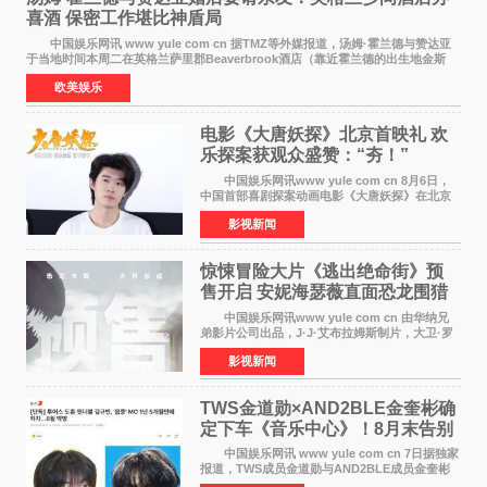
喜酒 保密工作堪比神盾局
中国娱乐网讯 www yule com cn 据TMZ等外媒报道，汤姆·霍兰德与赞达亚
于当地时间本周二在英格兰萨里郡Beaverbrook酒店（靠近霍兰德的出生地金斯
顿）举办婚宴，邀请家人与朋友们喝喜酒，庆祝
欧美娱乐
电影《大唐妖探》北京首映礼 欢
乐探案获观众盛赞：“夯！”
中国娱乐网讯www yule com cn 8月6日，
中国首部喜剧探案动画电影《大唐妖探》在北京
举办电影首映礼。导演程腾、联合导演黄珉、总
影视新闻
制片人曹紫建、制片人李莹莹，配音导演张喆，
对白指导程寅，领
惊悚冒险大片《逃出绝命街》预
售开启 安妮海瑟薇直面恐龙围猎
中国娱乐网讯www yule com cn 由华纳兄
弟影片公司出品，J·J·艾布拉姆斯制片，大卫·罗
伯特·米切尔执导，好莱坞巨星安妮·海瑟薇和伊万
影视新闻
·麦克格雷格领衔主演的2026暑期惊悚冒险大片
《逃出绝
TWS金道勋×AND2BLE金奎彬确
定下车《音乐中心》！8月末告别
MC席位
中国娱乐网讯 www yule com cn 7日据独家
报道，TWS成员金道勋与AND2BLE成员金奎彬
将于8月离开《音乐中心》MC的位置。 金道