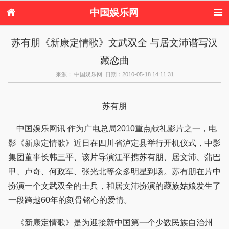
中国娱乐网
首页
新闻
女性
内地娱乐
苏有朋《新康定情歌》文武双全 与居文沛谱写汉
港台娱乐
日本娱乐
韩国娱乐
欧美娱乐
藏恋曲
体育花边
音乐新闻
影视新闻
内地明星八卦
港台明星八卦
日本韩国明星
欧美明星八卦
娱乐评论
来源： 中国娱乐网 日期：2010-05-18 14:11:31
八卦
苏有朋
中国娱乐网讯 作为广电总局2010重点献礼影片之一，电
影《新康定情歌》近日在四川省泸定县举行开机仪式，中影
集团董事长韩三平、该片导演江平携苏有朋、居文沛、蒲巴
甲、卢奇、何政军、张光北等众多明星到场。苏有朋在片中
扮演一个文武双全的士兵，和居文沛扮演的藏族姑娘发生了
一段跨越60年的刻骨铭心的爱情。
《新康定情歌》是为迎接新中国第一个少数民族自治州