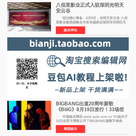
八佰里影业正式入驻深圳光明天
安云谷
经过精心筹备，8月8日，光明天安云谷·八佰
里影业集团战略合作发布盛典在深圳市光明区天
安云谷盛大举行，来自DataEye剧查查创始人
娱乐评论
&CEO 深圳市微短剧产业协会会长汪祥斌先生、
光明区文化广电旅
BIGBANG出道20周年新歌
《BiiiG》8月19日发行！33场世
界巡演同步启航
中国娱乐网讯 www yule com cn YG娱乐于
10日在官方博客公开了BIGBANG新数字单曲
《BiiiG》的海报，宣布新歌将于8月19日——组
韩国娱乐
合出道20周年纪念日正式发行。歌名取自意为"巨
大""宏大"的"BIG"