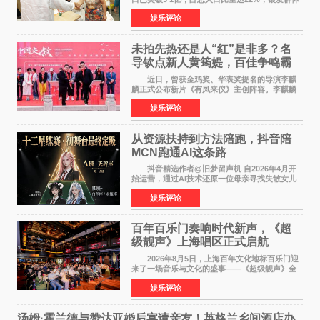
的精神文化需求日益凸显。2024年1月，国务院办
娱乐评论
公厅印发《关于发展银发经济增进老年人福祉的
意见》——这是
未拍先热还是人“红”是非多？名
导钦点新人黄筠媞，百佳争鸣霸
气回应
近日，曾获金鸡奖、华表奖提名的导演李麒
麟正式公布新片《有凤来仪》主创阵容。李麒麟
早年凭电影《华容道》获得金鸡奖、华表奖提
娱乐评论
名，此后长期参与国内外电影制作，其担任制片
人参与的作品亦曾
从资源扶持到方法陪跑，抖音陪
MCN跑通AI这条路
抖音精选作者@旧梦留声机 自2026年4月开
始运营，通过AI技术还原一位母亲寻找失散女儿
的故事，凭借强情感表达获得大量用户关注，发
娱乐评论
布仅21小时便获得超1亿曝光、超1000万互动。
此后，账号持续沿
百年百乐门奏响时代新声，《超
级靓声》上海唱区正式启航
2026年8月5日，上海百年文化地标百乐门迎
来了一场音乐与文化的盛事——《超级靓声》全
国励志音乐公益节目上海唱区新闻发布会暨启动
娱乐评论
仪式在此隆重举行。各界领导、嘉宾与媒体朋友
齐聚一堂，共同
汤姆·霍兰德与赞达亚婚后宴请亲友！英格兰乡间酒店办