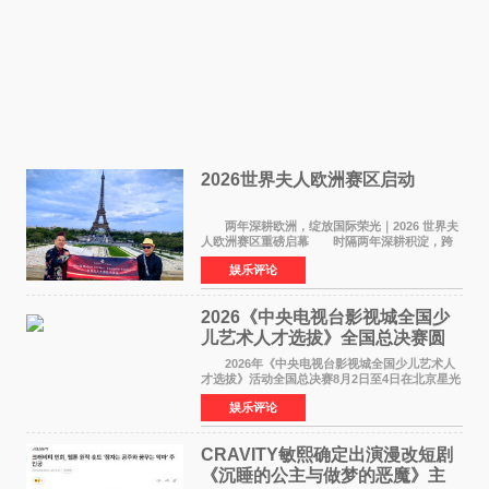
2026世界夫人欧洲赛区启动
两年深耕欧洲，绽放国际荣光｜2026 世界夫
人欧洲赛区重磅启幕 时隔两年深耕积淀，跨
越多国文化游学！伴随着国际影响力持续攀升，
娱乐评论
2026 世界夫人欧洲赛区正式全面启动。本次赛区
落地，是世
2026《中央电视台影视城全国少
儿艺术人才选拔》全国总决赛圆
满落幕
2026年《中央电视台影视城全国少儿艺术人
才选拔》活动全国总决赛8月2日至4日在北京星光
影视园成功举办！ 活动于8月2日迎来全国总
娱乐评论
决赛的盛大开幕。一年一度的该项活动依然延续
着经典的四大板
CRAVITY敏熙确定出演漫改短剧
《沉睡的公主与做梦的恶魔》主