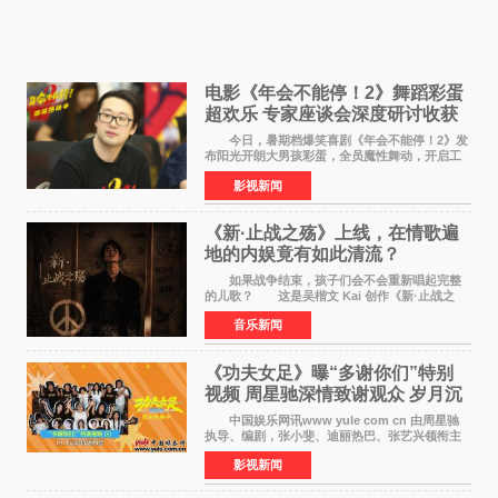
电影《年会不能停！2》舞蹈彩蛋
超欢乐 专家座谈会深度研讨收获
满满
今日，暑期档爆笑喜剧《年会不能停！2》发
布阳光开朗大男孩彩蛋，全员魔性舞动，开启工
位狂欢模式。影片于昨日同步举办专家座谈会，
影视新闻
导演董润年、总制片人应萝佳出席现场，与一众
业内、学界专家
《新·止战之殇》上线，在情歌遍
地的内娱竟有如此清流？
如果战争结束，孩子们会不会重新唱起完整
的儿歌？ 这是吴楷文 Kai 创作《新·止战之
殇》时最初的想法。 从伊朗相关冲突引发的
音乐新闻
地区局势，到世界各地仍在发生的动荡与不安，
战争从来不只
《功夫女足》曝“多谢你们”特别
视频 周星驰深情致谢观众 岁月沉
淀不灭初心
中国娱乐网讯www yule com cn 由周星驰
执导、编剧，张小斐、迪丽热巴、张艺兴领衔主
演，刘嘉玲、佐藤健特别出演，艾米、雪野、蔡
影视新闻
思贝、胡予安、倪好特别介绍的喜剧电影《功夫
女足》释出多谢你