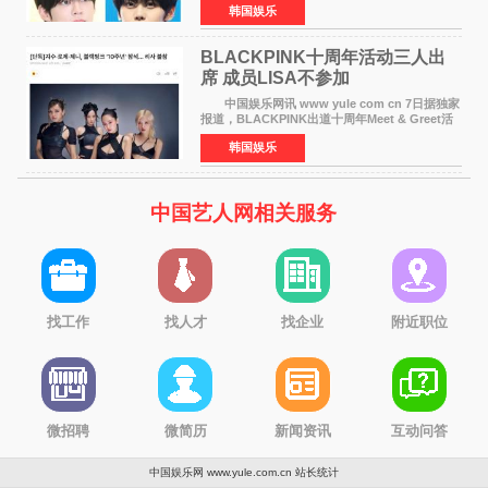
韩国娱乐
勋与金奎彬于去年3月与H2H A-NA一起被选为
《音乐中心》MC，约1
BLACKPINK十周年活动三人出
席 成员LISA不参加
中国娱乐网讯 www yule com cn 7日据独家
报道，BLACKPINK出道十周年Meet & Greet活
动将由智秀、ROS&Eacute;、JENNIE出席，
韩国娱乐
LISA将缺席。 此前BLACKPINK所属社YG并
未为组合出道十周年做
中国艺人网相关服务
找工作
找人才
找企业
附近职位
微招聘
微简历
新闻资讯
互动问答
中国娱乐网 www.yule.com.cn
站长统计