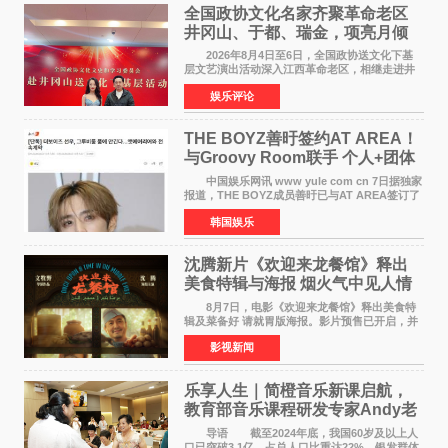
全国政协文化名家齐聚革命老区
井冈山、于都、瑞金，项亮月倾
情献唱《桃花谣》致敬红色沃土
2026年8月4日至6日，全国政协送文化下基
层文艺演出活动深入江西革命老区，相继走进井
冈山、于都长征出发地、瑞金三地。由全国政协
娱乐评论
文化文史和学习委员会副主任、甘肃省政协原主
席欧阳坚率团，一
THE BOYZ善旴签约AT AREA！
与Groovy Room联手 个人+团体
活动并行
中国娱乐网讯 www yule com cn 7日据独家
报道，THE BOYZ成员善旴已与AT AREA签订了
专属合约。AT AREA是由知名制作人组合
韩国娱乐
Groovy Room创立的hip-hop厂牌，旗下拥有多
位实力派音乐人，在韩
沈腾新片《欢迎来龙餐馆》释出
美食特辑与海报 烟火气中见人情
温暖
8月7日，电影《欢迎来龙餐馆》释出美食特
辑及菜备好 请就胃版海报。影片预售已开启，并
将于8月8日至10日14:00-21:00举行全国超前点
影视新闻
映。电影《欢迎来龙餐馆》作为战争美食喜剧大
片，讲述了中国
乐享人生｜简橙音乐新课启航，
教育部音乐课程研发专家Andy老
师重磅入驻领航银龄琴声
导语 截至2024年底，我国60岁及以上人
口已突破3 1亿，占总人口比重达22%，银发群体