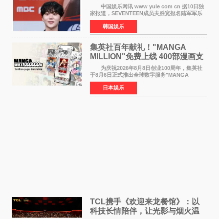
中国娱乐网讯 www yule com cn 据10日独
家报道，SEVENTEEN成员夫胜宽报名陆军军乐
队并合格，预计将于今年入伍，成为组合中又一
韩国娱乐
位履行国防义务的成员。 目前SEVENTEEN
正全面进入军白期—
集英社百年献礼！"MANGA
MILLION"免费上线 400部漫画支
援逾百种语言
为庆祝2026年8月8日创业100周年，集英社
于8月6日正式推出全球数字服务"MANGA
MILLION"，无需注册即可免费阅读近400部漫画
日本娱乐
作品，总量达100万页，翻译成100多种语言面向
全球读者开放。该服务预
TCL携手《欢迎来龙餐馆》：以
科技长情陪伴，让光影与烟火温