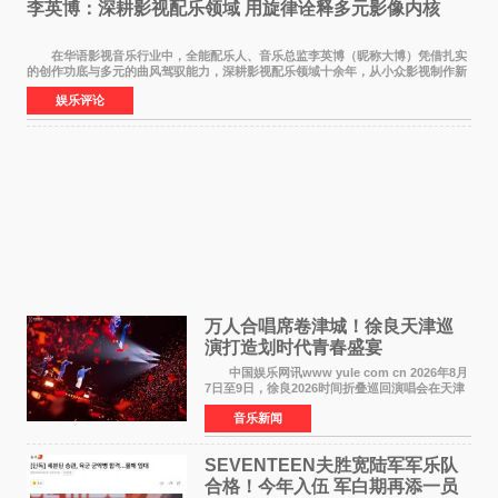
李英博：深耕影视配乐领域 用旋律诠释多元影像内核
在华语影视音乐行业中，全能配乐人、音乐总监李英博（昵称大博）凭借扎实
的创作功底与多元的曲风驾驭能力，深耕影视配乐领域十余年，从小众影视制作新
人成长为横跨主旋律电影、动画番剧、网剧
娱乐评论
万人合唱席卷津城！徐良天津巡
演打造划时代青春盛宴
中国娱乐网讯www yule com cn 2026年8月
7日至9日，徐良2026时间折叠巡回演唱会在天津
连续举办三场演出。整场演出凭借扎实的音乐内
音乐新闻
容、有温度的舞台叙事与充满巧思的现场设计，
为天津本地及专
SEVENTEEN夫胜宽陆军军乐队
合格！今年入伍 军白期再添一员