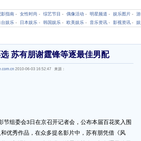
观影指南
-
女性时尚
-
综艺节目
-
偶像活动
-
明星频道
-
娱乐图片
-
游
港台娱乐
-
日本娱乐
-
韩国娱乐
-
欧美娱乐
-
音乐资讯
-
影视资讯
-
娱
票选 苏有朋谢霆锋等逐最佳男配
e.com.cn
2010-06-03 16:52:47 来源：
影节组委会3日在京召开记者会，公布本届百花奖入围
人和优秀作品，在众多提名影片中，苏有朋凭借《风