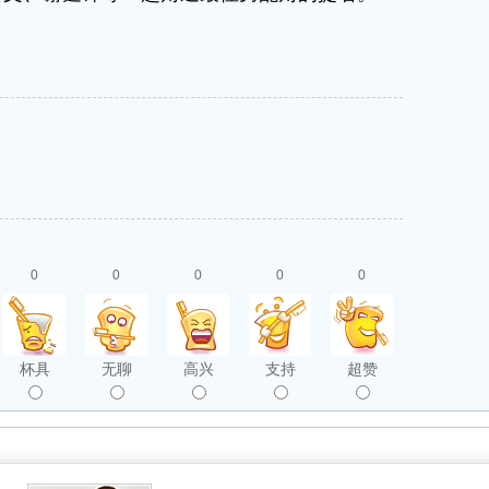
0
0
0
0
0
杯具
无聊
高兴
支持
超赞