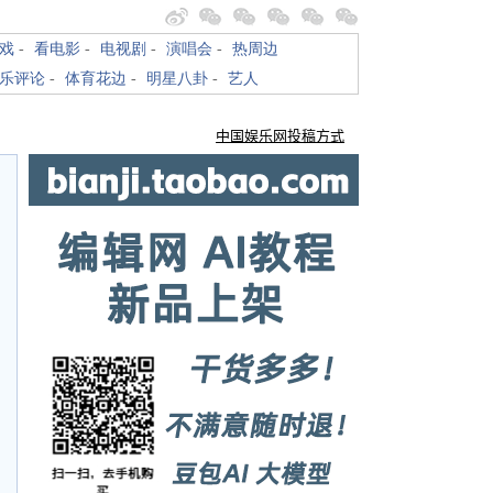
戏
-
看电影
-
电视剧
-
演唱会
-
热周边
乐评论
-
体育花边
-
明星八卦
-
艺人