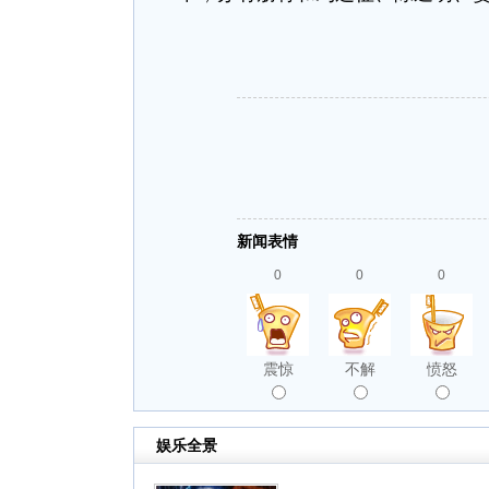
新闻表情
0
0
0
震惊
不解
愤怒