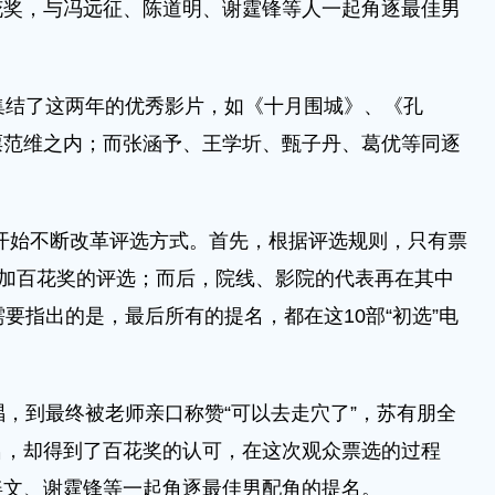
花奖，与冯远征、陈道明、谢霆锋等人一起角逐最佳男
结了这两年的优秀影片，如《十月围城》、《孔
票范维之内；而张涵予、王学圻、甄子丹、葛优等同逐
开始不断改革评选方式。首先，根据评选规则，只有票
参加百花奖的评选；而后，院线、影院的代表再在其中
要指出的是，最后所有的提名，都在这10部“初选”电
，到最终被老师亲口称赞“可以去走穴了”，苏有朋全
名，却得到了百花奖的认可，在这次观众票选的过程
姜文、谢霆锋等一起角逐最佳男配角的提名。