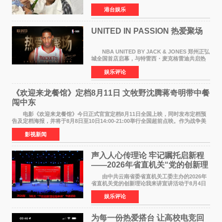
月5日上午因病离世，终年76岁。好友钟志光透
港台娱乐
露，黎彼得今年3月中风后便卧床休养，身体机能
持续衰退，最
UNITED IN PASSION 热爱聚场
NBA UNITED BY JACK & JONES 郑州正弘
城全国首店启幕，与特雷西・麦克格雷迪共启热
爱 2026 年7 月21 日，
娱乐评论
NBAUNITEDBYJACK&JONES 全国首店，于郑
州正弘城正式启幕。NBA 传奇球星
《欢迎来龙餐馆》定档8月11日 文牧野沈腾蒋奇明带中餐
闯中东
电影《欢迎来龙餐馆》今日正式官宣定档8月11日全国上映，同时发布定档预
告及定档海报，并将于8月8日至10日14:00-21:00举行全国超前点映。作为战争美
食大片，影片讲述的是中国厨师徐福（沈腾
影视新闻
声入人心传理论 牢记嘱托启新程
——2026年省直机关“党的创新理
论我来讲”宣讲活动圆满落幕
由中共云南省委省直机关工委主办的2026年
省直机关党的创新理论我来讲宣讲活动于8月4日
至5日在昆明举办。活动以 "牢记嘱托 感恩奋进
娱乐评论
开创云南发展新局面 "为主题，坚持以新时代中国
特色社会主义
为每一份热爱搭台 让高校电竞回