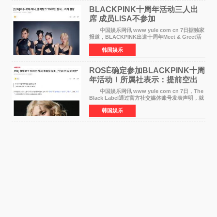
BLACKPINK十周年活动三人出
席 成员LISA不参加
中国娱乐网讯 www yule com cn 7日据独家
报道，BLACKPINK出道十周年Meet & Greet活
动将由智秀、ROS&Eacute;、JENNIE出席，
韩国娱乐
LISA将缺席。 此前BLACKPINK所属社YG并
未为组合出道十周年做
ROSÉ确定参加BLACKPINK十周
年活动！所属社表示：提前空出
了时间
中国娱乐网讯 www yule com cn 7日，The
Black Label通过官方社交媒体账号发表声明，就
近期网络上关于ROS&Eacute;个人行程及是否参
韩国娱乐
加BLACKPINK出道纪念活动的种种猜测作出正
式回应。 Th