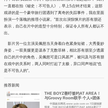
一直都在拍《秘史：不可告人》，早上5点钟才结束，这部
戏讲的是一个豪华旅行团遇到了离奇的失踪事件，我在里面
扮演一个落魄的推理小说家。”首次出演惊悚片的苏有朋还
表示，自己在片中的造型十分特别，保证令人所有人都认不
出。
影片另一位主演吴佩慈当天身着白色紧身短裙，大秀曼妙
身姿，一双美腿更是谋杀了无数菲林，相比苏有朋至少透露
自己的片中的角色，吴佩慈可是口风甚严，被问及与苏有朋
在戏中的关系时，两人同时打起了太极，异口同声地说“也
是不可告人的”。
推荐新闻
THE BOYZ善旴签约AT AREA！
与Groovy Room联手 个人+团体
活动并行
中国娱乐网讯 www yule com cn 7日据独家
报道，THE BOYZ成员善旴已与AT AREA签订了