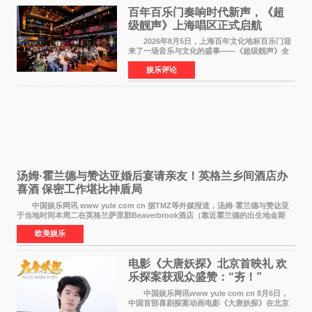
百年百乐门奏响时代新声，《超
级靓声》上海唱区正式启航
2026年8月5日，上海百年文化地标百乐门迎
来了一场音乐与文化的盛事——《超级靓声》全
国励志音乐公益节目上海唱区新闻发布会暨启动
娱乐评论
仪式在此隆重举行。各界领导、嘉宾与媒体朋友
齐聚一堂，共同
汤姆·霍兰德与赞达亚婚后宴请亲友！英格兰乡间酒店办
喜酒 保密工作堪比神盾局
中国娱乐网讯 www yule com cn 据TMZ等外媒报道，汤姆·霍兰德与赞达亚
于当地时间本周二在英格兰萨里郡Beaverbrook酒店（靠近霍兰德的出生地金斯
顿）举办婚宴，邀请家人与朋友们喝喜酒，庆祝
欧美娱乐
电影《大唐妖探》北京首映礼 欢
乐探案获观众盛赞：“夯！”
中国娱乐网讯www yule com cn 8月6日，
中国首部喜剧探案动画电影《大唐妖探》在北京