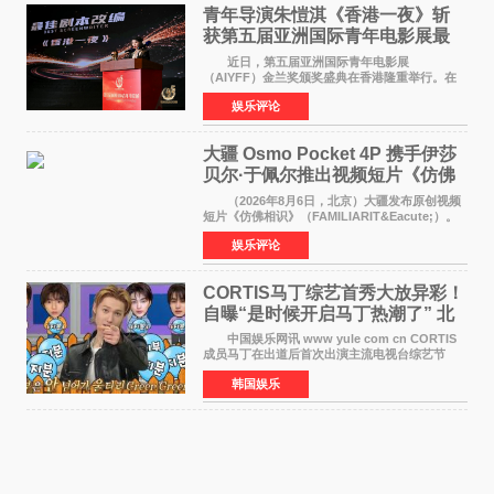
青年导演朱愷淇《香港一夜》斩
获第五届亚洲国际青年电影展最
佳剧本改编奖
近日，第五届亚洲国际青年电影展
（AIYFF）金兰奖颁奖盛典在香港隆重举行。在
这场汇聚数百位海内外电影人、文化界人士及媒
娱乐评论
体代表的亚洲青年影视盛会上，香港本土电影
《香港一夜》（Dawn in Ho
大疆 Osmo Pocket 4P 携手伊莎
贝尔·于佩尔推出视频短片《仿佛
相识》
（2026年8月6日，北京）大疆发布原创视频
短片《仿佛相识》（FAMILIARIT&Eacute;）。
视频短片由戛纳国际电影节最佳女演员伊莎贝尔·
娱乐评论
于佩尔（Isabelle Huppert）主演，全程使用大
疆首款双主摄口
CORTIS马丁综艺首秀大放异彩！
自曝“是时候开启马丁热潮了” 北
美巡演火热进行中
中国娱乐网讯 www yule com cn CORTIS
成员马丁在出道后首次出演主流电视台综艺节
目，展现了多才多艺的魅力。 马丁出演了5日
韩国娱乐
播出的MBC《Radio Star》Fashion与Passion
之间，I&lsquo;m