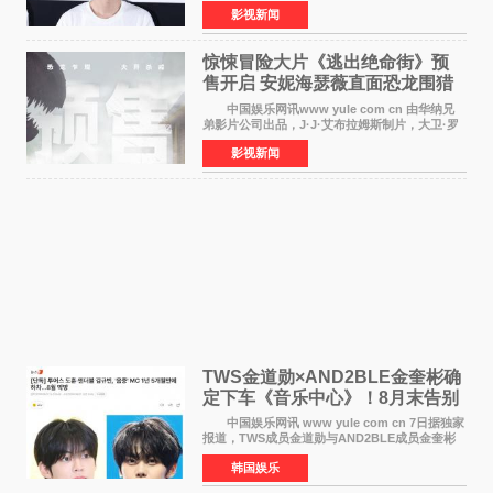
举办电影首映礼。导演程腾、联合导演黄珉、总
影视新闻
制片人曹紫建、制片人李莹莹，配音导演张喆，
对白指导程寅，领
惊悚冒险大片《逃出绝命街》预
售开启 安妮海瑟薇直面恐龙围猎
中国娱乐网讯www yule com cn 由华纳兄
弟影片公司出品，J·J·艾布拉姆斯制片，大卫·罗
伯特·米切尔执导，好莱坞巨星安妮·海瑟薇和伊万
影视新闻
·麦克格雷格领衔主演的2026暑期惊悚冒险大片
《逃出绝
TWS金道勋×AND2BLE金奎彬确
定下车《音乐中心》！8月末告别
MC席位
中国娱乐网讯 www yule com cn 7日据独家
报道，TWS成员金道勋与AND2BLE成员金奎彬
将于8月离开《音乐中心》MC的位置。 金道
韩国娱乐
勋与金奎彬于去年3月与H2H A-NA一起被选为
《音乐中心》MC，约1