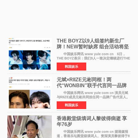
THE BOYZ以9人组签约新生厂
牌！NEW暂时缺席 组合活动将坚
定不移继续
中国娱乐网讯 www yule com cn 6日，
THE BOYZ表示：我们9人一致决定继续进行THE
BOYZ组合活动，并且已经完成了组合团体活动
韩国娱乐
签约。目前正在新生厂牌下进行活动准备。尚未
离开THE BOYZ原所
元斌×RIIZE元彬同框！两
代“WONBIN”联手代言同一品牌
颜值天花板合体
中国娱乐网讯 www yule com cn 演员元斌
与RIIZE成员元彬共同担任同一品牌广告代言人。
6日据独家报道，继演员元斌之后，RIIZE元彬最
韩国娱乐
近也被选为某在线中介平台A公司的共同广告代言
人，两人将作
香港殿堂级填词人黎彼得病逝 享
年76岁​
中国娱乐网讯 www yule com cn 据港媒报
道，香港乐坛殿堂级填词人、资深演员黎彼得于8