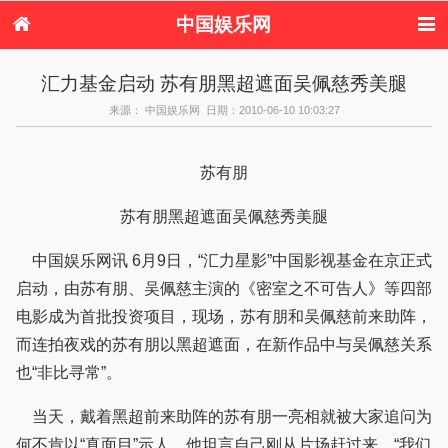
中国娱乐网
首页
新闻
女性
内地娱乐
汇力基金启动 苏有朋黑超遮面吴佩慈秀美腿
港台娱乐
日本娱乐
韩国娱乐
欧美娱乐
来源： 中国娱乐网 日期：2010-06-10 10:03:27
体育花边
音乐新闻
影视新闻
内地明星八卦
港台明星八卦
日本韩国明星
欧美明星八卦
娱乐评论
八卦
苏有朋
苏有朋黑超遮面吴佩慈秀美腿
中国娱乐网讯 6月9日，“汇力星影”中国影视基金在京正式
启动，由苏有朋、吴佩慈主演的《密室之不可告人》等四部
电影成为首批投资项目，现场，苏有朋和吴佩慈前来助阵，
而连拍夜戏的苏有朋以黑超遮面，在新作品中与吴佩慈关系
也“非比寻常”。
当天，戴着黑超前来助阵的苏有朋一亮相就被大家追问为
何不肯以“真面目”示人，他坦言自己刚从片场赶过来，“我们