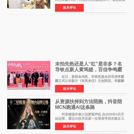
的精神文化需求日益凸显。2024年1月，国务院办
娱乐评论
公厅印发《关于发展银发经济增进老年人福祉的
意见》——这是
未拍先热还是人“红”是非多？名
导钦点新人黄筠媞，百佳争鸣霸
气回应
近日，曾获金鸡奖、华表奖提名的导演李麒
麟正式公布新片《有凤来仪》主创阵容。李麒麟
早年凭电影《华容道》获得金鸡奖、华表奖提
娱乐评论
名，此后长期参与国内外电影制作，其担任制片
人参与的作品亦曾
从资源扶持到方法陪跑，抖音陪
MCN跑通AI这条路
抖音精选作者@旧梦留声机 自2026年4月开
始运营，通过AI技术还原一位母亲寻找失散女儿
的故事，凭借强情感表达获得大量用户关注，发
娱乐评论
布仅21小时便获得超1亿曝光、超1000万互动。
此后，账号持续沿