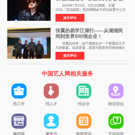
江城记忆”
2026年7月31日、8月2日两晚，许嵩
2026「安泊猜想」巡回演唱会于武汉体育中心主
体育场盛大开唱。许嵩与数万歌迷在此相聚，从
娱乐评论
浪漫惬意的舞台设计到充满诚意与惊喜的现场互
动，共同开启了一场关于
张翼的易学江湖行——从湖湘民
间到世界500强企业！
张翼的传奇，始于湖南长沙一个普通却又不
凡的家庭。说其普通，是因为那里有世俗的烟火
气；说其不凡，是因为家中有一位洞悉天地玄机
娱乐评论
的长者——他的爷爷。作为当地的风水师，爷爷
是张翼走进易学
中国艺人网相关服务
找工作
找人才
找企业
附近职位
微招聘
微简历
新闻资讯
互动问答