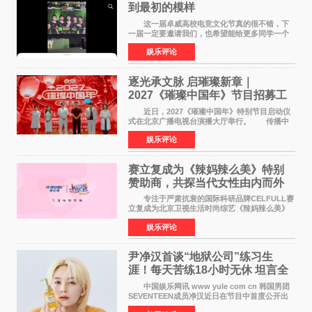
到最初的模样
这一届卓威高校电竞文化节真的很不错，下
一届一定要邀请我们，也希望能给更多同学一个
来到现场的机会。 2026卓威高校电竞文化节
娱乐评论
已经落下帷幕，在活动结束后，仍有不少高校电
竞社负责人和现
逐光承文脉 启璀璨新章｜
2027《璀璨中国年》节目招募工
作圆满启动
近日，2027《璀璨中国年》特别节目启动仪
式在北京广播电视台演播大厅举行。 传播中
华优秀传统文化，弘扬纯正国风艺术，打造高规
娱乐评论
格、高质感、正能量的文艺盛典，是璀璨中国年
矢志不渝的初心
赛立复成为《辣妈辣么美》特别
赞助商，共探当代女性由内而外
活力美
专注于严肃抗衰的国际科研品牌CELFULL赛
立复成为北京卫视生活时尚综艺《辣妈辣么美》
的特别赞助商,明星辣妈袁咏仪倾情参与，向广大
娱乐评论
都市女性传递健康生活新主张，寄语当代女性在
家庭与自我之间
尹净汉首谈“地狱公司”练习生
涯！每天苦练18小时无休 坦言全
靠成员撑过来
中国娱乐网讯 www yule com cn 韩国男团
SEVENTEEN成员净汉近日在节目中首度公开出
道前的残酷练习生经历，并提及经纪公司Pledis