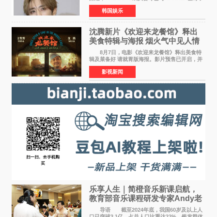
专属合约。AT AREA是由知名制作人组合
韩国娱乐
Groovy Room创立的hip-hop厂牌，旗下拥有多
位实力派音乐人，在韩
沈腾新片《欢迎来龙餐馆》释出
美食特辑与海报 烟火气中见人情
温暖
8月7日，电影《欢迎来龙餐馆》释出美食特
辑及菜备好 请就胃版海报。影片预售已开启，并
将于8月8日至10日14:00-21:00举行全国超前点
影视新闻
映。电影《欢迎来龙餐馆》作为战争美食喜剧大
片，讲述了中国
乐享人生｜简橙音乐新课启航，
教育部音乐课程研发专家Andy老
师重磅入驻领航银龄琴声
导语 截至2024年底，我国60岁及以上人
口已突破3 1亿，占总人口比重达22%，银发群体