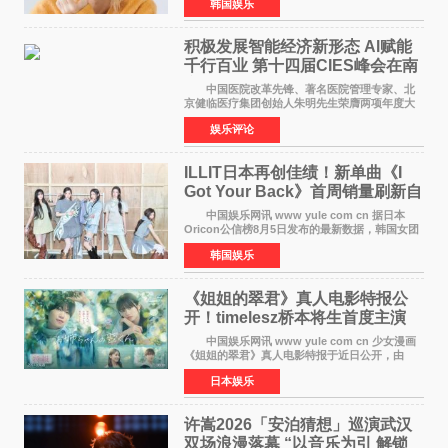
韩国娱乐
娱乐，引发广泛关注。 在8月2日播出的日本
TBS综艺节目《周
积极发展智能经济新形态 Al赋能
千行百业 第十四届CIES峰会在南
京盛大召开
中国医院改革先锋、著名医院管理专家、北
京健临医疗集团创始人朱明先生荣膺两项年度大
奖 2026年7月31日，盛夏金陵，长江之畔，
娱乐评论
以重落地·真务实·强链接为主题的2026&lsquo;人
工智能+&rsquo
ILLIT日本再创佳绩！新单曲《I
Got Your Back》首周销量刷新自
身纪录
中国娱乐网讯 www yule com cn 据日本
Oricon公信榜8月5日发布的最新数据，韩国女团
ILLIT在日本发行的第二张单曲《I Got Your
韩国娱乐
Back》首周销量达到71,009张，成功跻身最新一
期周单曲排行
《姐姐的翠君》真人电影特报公
开！timelesz桥本将生首度主演
12月4日上映
中国娱乐网讯 www yule com cn 少女漫画
《姐姐的翠君》真人电影特报于近日公开，由
timelesz成员桥本将生担任主演，这也是他首次
日本娱乐
担任电影主演，引发高度关注。 女高中生咲
苗翠（中岛瑠菜
许嵩2026「安泊猜想」巡演武汉
双场浪漫落幕 “以音乐为引 解锁