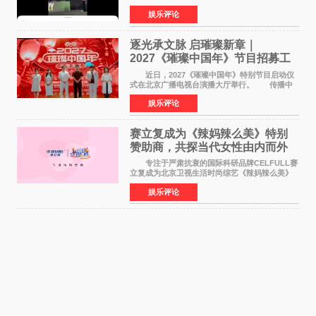
来到现场的机会。 2026卓威高校电竞文化节
娱乐评论
已经落下帷幕，在活动结束后，仍有不少高校电
竞社负责人和现
逐光承文脉 启璀璨新章｜
2027《璀璨中国年》节目招募工
作圆满启动
近日，2027《璀璨中国年》特别节目启动仪
式在北京广播电视台演播大厅举行。 传播中
华优秀传统文化，弘扬纯正国风艺术，打造高规
娱乐评论
格、高质感、正能量的文艺盛典，是璀璨中国年
矢志不渝的初心
赛立复成为《辣妈辣么美》特别
赞助商，共探当代女性由内而外
活力美
专注于严肃抗衰的国际科研品牌CELFULL赛
立复成为北京卫视生活时尚综艺《辣妈辣么美》
的特别赞助商,明星辣妈袁咏仪倾情参与，向广大
娱乐评论
都市女性传递健康生活新主张，寄语当代女性在
家庭与自我之间