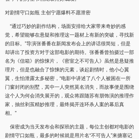
对剧情守口如瓶 主创宁愿爆料不愿泄密
“通过巧妙的剧作结构，场面安排给大家带来奇妙的感
觉，希望能够在悬疑和推理这一题材上有新的突破，寻找新
的目标。”导演张番番在新闻发布会上的讲话很简短，但是
却讲出了投资方对于这部电影的期待。张番番曾拍摄过一部
名为《信箱》的惊悚片，《密室之不可告人》虽然是悬疑推
理片，但是也融合了惊悚的元素，谈起剧情时，他小心翼
翼，生怕泄露太多秘密，“电影中讲述了八个人被困在一所
门窗封闭的别墅，其中一人突然莫名消失，而故事便是围绕
这个人为何会消失展开的，观众将跟随苏有朋饰演的推理作
家，抽丝剥茧精妙推理，最终揭开连环杀人案的幕后真
相。”
保密成为当天发布会和探班的主题，每位主创都对电影的
剧情守口如瓶，最多的时候就是用片名“不可告人”来搪塞记