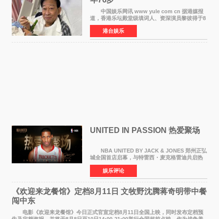
中国娱乐网讯 www yule com cn 据港媒报
道，香港乐坛殿堂级填词人、资深演员黎彼得于8
月5日上午因病离世，终年76岁。好友钟志光透
港台娱乐
露，黎彼得今年3月中风后便卧床休养，身体机能
持续衰退，最
UNITED IN PASSION 热爱聚场
NBA UNITED BY JACK & JONES 郑州正弘
城全国首店启幕，与特雷西・麦克格雷迪共启热
爱 2026 年7 月21 日，
娱乐评论
NBAUNITEDBYJACK&JONES 全国首店，于郑
州正弘城正式启幕。NBA 传奇球星
《欢迎来龙餐馆》定档8月11日 文牧野沈腾蒋奇明带中餐
闯中东
电影《欢迎来龙餐馆》今日正式官宣定档8月11日全国上映，同时发布定档预