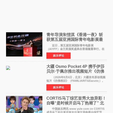
青年导演朱愷淇《香港一夜》斩
获第五届亚洲国际青年电影展最
佳剧本改编奖
近日，第五届亚洲国际青年电影展
（AIYFF）金兰奖颁奖盛典在香港隆重举行。在
这场汇聚数百位海内外电影人、文化界人士及媒
娱乐评论
体代表的亚洲青年影视盛会上，香港本土电影
《香港一夜》（Dawn in Ho
大疆 Osmo Pocket 4P 携手伊莎
贝尔·于佩尔推出视频短片《仿佛
相识》
（2026年8月6日，北京）大疆发布原创视频
短片《仿佛相识》（FAMILIARIT&Eacute;）。
视频短片由戛纳国际电影节最佳女演员伊莎贝尔·
娱乐评论
于佩尔（Isabelle Huppert）主演，全程使用大
疆首款双主摄口
CORTIS马丁综艺首秀大放异彩！
自曝“是时候开启马丁热潮了” 北
美巡演火热进行中
中国娱乐网讯 www yule com cn CORTIS
成员马丁在出道后首次出演主流电视台综艺节