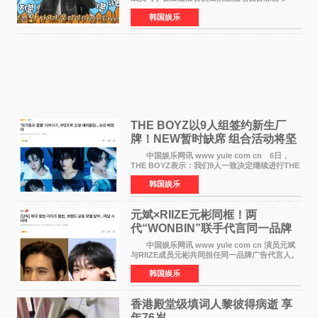
目，展现了多才多艺的魅力。 马丁出演了5日
韩国娱乐
播出的MBC《Radio Star》Fashion与Passion
之间，I&lsquo;m
THE BOYZ以9人组签约新生厂
牌！NEW暂时缺席 组合活动将坚
定不移继续
中国娱乐网讯 www yule com cn 6日，
THE BOYZ表示：我们9人一致决定继续进行THE
BOYZ组合活动，并且已经完成了组合团体活动
韩国娱乐
签约。目前正在新生厂牌下进行活动准备。尚未
离开THE BOYZ原所
元斌×RIIZE元彬同框！两
代“WONBIN”联手代言同一品牌
颜值天花板合体
中国娱乐网讯 www yule com cn 演员元斌
与RIIZE成员元彬共同担任同一品牌广告代言人。
6日据独家报道，继演员元斌之后，RIIZE元彬最
韩国娱乐
近也被选为某在线中介平台A公司的共同广告代言
人，两人将作
香港殿堂级填词人黎彼得病逝 享
年76岁​