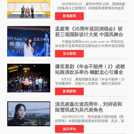
以光影为笔，书写英雄赞歌
2026年8月1日，建军99周年之际，院线电影
《准备战斗之黄继光》在特级英雄黄继光的故里
——四川省德阳市中江县黄继光出生地正式开
影视新闻
机。本片出品人、总制片人项亮月主持开机仪
式，&zwnj;特级英雄
孟庭苇《35周年巡回演唱会》斩
获三项国际设计大奖 中国风舞台
美学获全球认可
中国娱乐网讯www yule com cn 华语乐坛
知名歌手孟庭苇孟里花落知多少35周年巡回演唱
会再传喜讯。该演唱会先后荣获美国MUSE
音乐新闻
Creative Awards白金奖（Platinum Winner）、
英国London Design
爆笑喜剧《年会不能停！2》成都
站路演欢乐举办 幽默走心引爆全
场共鸣
8月3日，暑期档爆笑喜剧《年会不能停！2》
导演董润年、总制片人应萝佳，领衔主演张若
昀、白客，惊喜出演庄达菲，特别主演孙艺洲，
影视新闻
特别出演田雨，友情出演欧阳奋强出席成都路
演，与观众近距离互
演员凌嘉出道四周年，刘诗语和
陆雪琪成为其代表角色
2022年6月27日，演员凌嘉主演的电影《辣
妈犟爸》央视电影频道黄金时段首播。其后，该
电影在央视电影频道多次复播（2022年8月10
娱乐评论
日，2022年9月30日，2023年7月17日，2025年7
月14日）。除了多次复