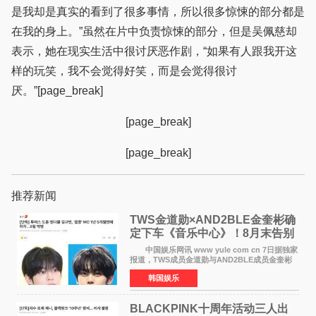
是我却是真实的看到了很多事情，所以很多惊悚的部分都是
在我的身上。”虽然在片中负责惊悚的部分，但是吴佩慈却
表示，她在现实生活中很讨厌恶作剧，“如果有人跟我开这
样的玩笑，我不会觉得好笑，而是会觉得很讨
厌。”[page_break]
[page_break]
[page_break]
推荐新闻
TWS金道勋×AND2BLE金奎彬确
定下车《音乐中心》！8月末告别
MC席位
中国娱乐网讯 www yule com cn 7日据独家
报道，TWS成员金道勋与AND2BLE成员金奎彬
将于8月离开《音乐中心》MC的位置。 金道
韩国娱乐
勋与金奎彬于去年3月与H2H A-NA一起被选为
《音乐中心》MC，约1
BLACKPINK十周年活动三人出