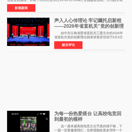
告及定档海报，并将于8月8日至10日14:00-21:00举行全国超前点映。作为战争美
食大片，影片讲述的是中国厨师徐福（沈腾
影视新闻
声入人心传理论 牢记嘱托启新程
——2026年省直机关“党的创新理
论我来讲”宣讲活动圆满落幕
由中共云南省委省直机关工委主办的2026年
省直机关党的创新理论我来讲宣讲活动于8月4日
至5日在昆明举办。活动以 "牢记嘱托 感恩奋进
娱乐评论
开创云南发展新局面 "为主题，坚持以新时代中国
特色社会主义
为每一份热爱搭台 让高校电竞回
到最初的模样
这一届卓威高校电竞文化节真的很不错，下
一届一定要邀请我们，也希望能给更多同学一个