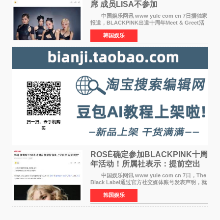
席 成员LISA不参加
中国娱乐网讯 www yule com cn 7日据独家
报道，BLACKPINK出道十周年Meet & Greet活
动将由智秀、ROS&Eacute;、JENNIE出席，
韩国娱乐
LISA将缺席。 此前BLACKPINK所属社YG并
未为组合出道十周年做
ROSÉ确定参加BLACKPINK十周
年活动！所属社表示：提前空出
了时间
中国娱乐网讯 www yule com cn 7日，The
Black Label通过官方社交媒体账号发表声明，就
近期网络上关于ROS&Eacute;个人行程及是否参
韩国娱乐
加BLACKPINK出道纪念活动的种种猜测作出正
式回应。 Th