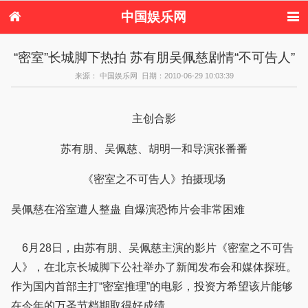
中国娱乐网
首页
新闻
女性
内地娱乐
“密室”长城脚下热拍 苏有朋吴佩慈剧情“不可告人”
港台娱乐
日本娱乐
韩国娱乐
欧美娱乐
来源： 中国娱乐网 日期：2010-06-29 10:03:39
体育花边
音乐新闻
影视新闻
内地明星八卦
港台明星八卦
日本韩国明星
欧美明星八卦
娱乐评论
八卦
主创合影
苏有朋、吴佩慈、胡明一和导演张番番
《密室之不可告人》拍摄现场
吴佩慈在浴室遭人整蛊 自爆演恐怖片会非常困难
6月28日，由苏有朋、吴佩慈主演的影片《密室之不可告
人》，在北京长城脚下公社举办了新闻发布会和媒体探班。
作为国内首部主打“密室推理”的电影，投资方希望该片能够
在今年的万圣节档期取得好成绩。