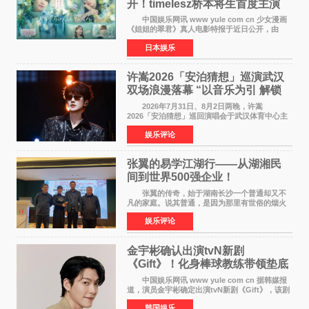
开！timelesz桥本将生首度主演
12月4日上映
中国娱乐网讯 www yule com cn 少女漫画
《姐姐的翠君》真人电影特报于近日公开，由
timelesz成员桥本将生担任主演，这也是他首次
日本娱乐
担任电影主演，引发高度关注。 女高中生咲
苗翠（中岛瑠菜
许嵩2026「安泊猜想」巡演武汉
双场浪漫落幕 “以音乐为引 解锁
江城记忆”
2026年7月31日、8月2日两晚，许嵩
2026「安泊猜想」巡回演唱会于武汉体育中心主
体育场盛大开唱。许嵩与数万歌迷在此相聚，从
娱乐评论
浪漫惬意的舞台设计到充满诚意与惊喜的现场互
动，共同开启了一场关于
张翼的易学江湖行——从湖湘民
间到世界500强企业！
张翼的传奇，始于湖南长沙一个普通却又不
凡的家庭。说其普通，是因为那里有世俗的烟火
气；说其不凡，是因为家中有一位洞悉天地玄机
娱乐评论
的长者——他的爷爷。作为当地的风水师，爷爷
是张翼走进易学
金宇彬确认出演tvN新剧
《Gift》！化身棒球教练带领垫底
球队逆袭
中国娱乐网讯 www yule com cn 据韩媒报
道，演员金宇彬确定出演tvN新剧《Gift》，该剧
预计将于下半年播出，引发观众高度期待。
韩国娱乐
本剧改编自同名网络漫画，讲述一位经历意外事