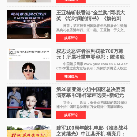
故后获得特殊
王亚楠斩获香港“金兰奖”两项大
奖 《给时间的情书》《旗袍刺
客》双双获肯定
日前，第五届亚洲国际青年电影展金兰奖颁
奖典礼在香港举行。江一燕、王亚楠、于文文、
李东学等知名演员出席活动。著名演员、导演王
娱乐评论
亚楠凭借音乐故事片《给时间的情书》和院线电
影《旗袍刺客》
权志龙恶评者被判罚款700万韩
元！所属社重申零容忍：匿名账
号也难逃刑责
中国娱乐网讯 www yule com cn GALAXY
CORP通过官方立场表示：为保护所属艺人权志
龙的名誉和权益，将持续对网络上发生的名誉损
韩国娱乐
害、散布虚假事实、侮辱、恶意诽谤等行为采取
法律应对措施。
第36届亚洲小姐中国区总决赛圆
满落幕 张琳梓擘画选美+新纪元
导语： 近日，备受业界瞩目的第36届亚
洲小姐中国区总决赛在万众期待中圆满璀璨收
官。整场盛典汇聚万千芳华，不仅完成了新一届
娱乐评论
美丽代言人的加冕选拔，更在行业发展层面带来
颠覆性突破。活动
建军100周年献礼电影《准备战斗
之黄继光》中江县开机 项亮月：