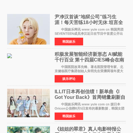
尹净汉首谈“地狱公司”练习生
涯！每天苦练18小时无休 坦言全
靠成员撑过来
中国娱乐网讯 www yule com cn 韩国男团
SEVENTEEN成员净汉近日在节目中首度公开出
道前的残酷练习生经历，并提及经纪公司Pledis
韩国娱乐
娱乐，引发广泛关注。 在8月2日播出的日本
TBS综艺节目《周
积极发展智能经济新形态 Al赋能
千行百业 第十四届CIES峰会在南
京盛大召开
中国医院改革先锋、著名医院管理专家、北
京健临医疗集团创始人朱明先生荣膺两项年度大
奖 2026年7月31日，盛夏金陵，长江之畔，
娱乐评论
以重落地·真务实·强链接为主题的2026&lsquo;人
工智能+&rsquo
ILLIT日本再创佳绩！新单曲《I
Got Your Back》首周销量刷新自
身纪录
中国娱乐网讯 www yule com cn 据日本
Oricon公信榜8月5日发布的最新数据，韩国女团
ILLIT在日本发行的第二张单曲《I Got Your
韩国娱乐
Back》首周销量达到71,009张，成功跻身最新一
期周单曲排行
《姐姐的翠君》真人电影特报公