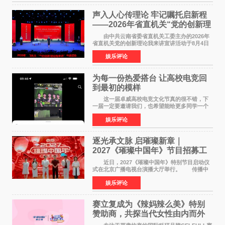
声入人心传理论 牢记嘱托启新程
——2026年省直机关“党的创新理
论我来讲”宣讲活动圆满落幕
由中共云南省委省直机关工委主办的2026年
省直机关党的创新理论我来讲宣讲活动于8月4日
至5日在昆明举办。活动以 "牢记嘱托 感恩奋进
娱乐评论
开创云南发展新局面 "为主题，坚持以新时代中国
特色社会主义
为每一份热爱搭台 让高校电竞回
到最初的模样
这一届卓威高校电竞文化节真的很不错，下
一届一定要邀请我们，也希望能给更多同学一个
来到现场的机会。 2026卓威高校电竞文化节
娱乐评论
已经落下帷幕，在活动结束后，仍有不少高校电
竞社负责人和现
逐光承文脉 启璀璨新章｜
2027《璀璨中国年》节目招募工
作圆满启动
近日，2027《璀璨中国年》特别节目启动仪
式在北京广播电视台演播大厅举行。 传播中
华优秀传统文化，弘扬纯正国风艺术，打造高规
娱乐评论
格、高质感、正能量的文艺盛典，是璀璨中国年
矢志不渝的初心
赛立复成为《辣妈辣么美》特别
赞助商，共探当代女性由内而外
活力美