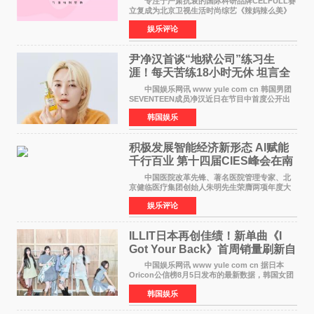
专注于严肃抗衰的国际科研品牌CELFULL赛
立复成为北京卫视生活时尚综艺《辣妈辣么美》
的特别赞助商,明星辣妈袁咏仪倾情参与，向广大
娱乐评论
都市女性传递健康生活新主张，寄语当代女性在
家庭与自我之间
尹净汉首谈“地狱公司”练习生
涯！每天苦练18小时无休 坦言全
靠成员撑过来
中国娱乐网讯 www yule com cn 韩国男团
SEVENTEEN成员净汉近日在节目中首度公开出
道前的残酷练习生经历，并提及经纪公司Pledis
韩国娱乐
娱乐，引发广泛关注。 在8月2日播出的日本
TBS综艺节目《周
积极发展智能经济新形态 Al赋能
千行百业 第十四届CIES峰会在南
京盛大召开
中国医院改革先锋、著名医院管理专家、北
京健临医疗集团创始人朱明先生荣膺两项年度大
奖 2026年7月31日，盛夏金陵，长江之畔，
娱乐评论
以重落地·真务实·强链接为主题的2026&lsquo;人
工智能+&rsquo
ILLIT日本再创佳绩！新单曲《I
Got Your Back》首周销量刷新自
身纪录
中国娱乐网讯 www yule com cn 据日本
Oricon公信榜8月5日发布的最新数据，韩国女团
ILLIT在日本发行的第二张单曲《I Got Your
韩国娱乐
Back》首周销量达到71,009张，成功跻身最新一
期周单曲排行