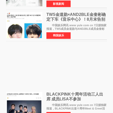
伯特·米切尔执导，好莱坞巨星安妮·海瑟薇和伊万
影视新闻
·麦克格雷格领衔主演的2026暑期惊悚冒险大片
《逃出绝
TWS金道勋×AND2BLE金奎彬确
定下车《音乐中心》！8月末告别
MC席位
中国娱乐网讯 www yule com cn 7日据独家
报道，TWS成员金道勋与AND2BLE成员金奎彬
将于8月离开《音乐中心》MC的位置。 金道
韩国娱乐
勋与金奎彬于去年3月与H2H A-NA一起被选为
《音乐中心》MC，约1
BLACKPINK十周年活动三人出
席 成员LISA不参加
中国娱乐网讯 www yule com cn 7日据独家
报道，BLACKPINK出道十周年Meet & Greet活
动将由智秀、ROS&Eacute;、JENNIE出席，