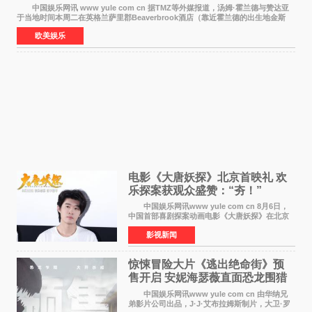
中国娱乐网讯 www yule com cn 据TMZ等外媒报道，汤姆·霍兰德与赞达亚
于当地时间本周二在英格兰萨里郡Beaverbrook酒店（靠近霍兰德的出生地金斯
顿）举办婚宴，邀请家人与朋友们喝喜酒，庆祝
欧美娱乐
电影《大唐妖探》北京首映礼 欢
乐探案获观众盛赞：“夯！”
中国娱乐网讯www yule com cn 8月6日，
中国首部喜剧探案动画电影《大唐妖探》在北京
举办电影首映礼。导演程腾、联合导演黄珉、总
影视新闻
制片人曹紫建、制片人李莹莹，配音导演张喆，
对白指导程寅，领
惊悚冒险大片《逃出绝命街》预
售开启 安妮海瑟薇直面恐龙围猎
中国娱乐网讯www yule com cn 由华纳兄
弟影片公司出品，J·J·艾布拉姆斯制片，大卫·罗