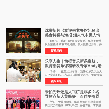
沈腾新片《欢迎来龙餐馆》释出
美食特辑与海报 烟火气中见人情
温暖
8月7日，电影《欢迎来龙餐馆》释出美食特
辑及菜备好 请就胃版海报。影片预售已开启，并
将于8月8日至10日14:00-21:00举行全国超前点
影视新闻
映。电影《欢迎来龙餐馆》作为战争美食喜剧大
片，讲述了中国
乐享人生｜简橙音乐新课启航，
教育部音乐课程研发专家Andy老
师重磅入驻领航银龄琴声
导语 截至2024年底，我国60岁及以上人
口已突破3 1亿，占总人口比重达22%，银发群体
的精神文化需求日益凸显。2024年1月，国务院办
娱乐评论
公厅印发《关于发展银发经济增进老年人福祉的
意见》——这是
未拍先热还是人“红”是非多？名
导钦点新人黄筠媞，百佳争鸣霸
气回应
近日，曾获金鸡奖、华表奖提名的导演李麒
麟正式公布新片《有凤来仪》主创阵容。李麒麟
早年凭电影《华容道》获得金鸡奖、华表奖提