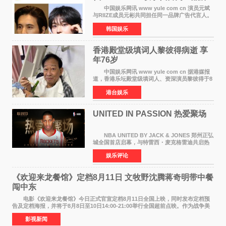
颜值天花板合体
中国娱乐网讯 www yule com cn 演员元斌
与RIIZE成员元彬共同担任同一品牌广告代言人。
6日据独家报道，继演员元斌之后，RIIZE元彬最
韩国娱乐
近也被选为某在线中介平台A公司的共同广告代言
人，两人将作
香港殿堂级填词人黎彼得病逝 享
年76岁​
中国娱乐网讯 www yule com cn 据港媒报
道，香港乐坛殿堂级填词人、资深演员黎彼得于8
月5日上午因病离世，终年76岁。好友钟志光透
港台娱乐
露，黎彼得今年3月中风后便卧床休养，身体机能
持续衰退，最
UNITED IN PASSION 热爱聚场
NBA UNITED BY JACK & JONES 郑州正弘
城全国首店启幕，与特雷西・麦克格雷迪共启热
爱 2026 年7 月21 日，
娱乐评论
NBAUNITEDBYJACK&JONES 全国首店，于郑
州正弘城正式启幕。NBA 传奇球星
《欢迎来龙餐馆》定档8月11日 文牧野沈腾蒋奇明带中餐
闯中东
电影《欢迎来龙餐馆》今日正式官宣定档8月11日全国上映，同时发布定档预
告及定档海报，并将于8月8日至10日14:00-21:00举行全国超前点映。作为战争美
食大片，影片讲述的是中国厨师徐福（沈腾
影视新闻