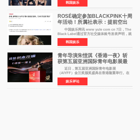
韩国娱乐
LISA将缺席。 此前BLACKPINK所属社YG并
未为组合出道十周年做
ROSÉ确定参加BLACKPINK十周
年活动！所属社表示：提前空出
了时间
中国娱乐网讯 www yule com cn 7日，The
Black Label通过官方社交媒体账号发表声明，就
近期网络上关于ROS&Eacute;个人行程及是否参
韩国娱乐
加BLACKPINK出道纪念活动的种种猜测作出正
式回应。 Th
青年导演朱愷淇《香港一夜》斩
获第五届亚洲国际青年电影展最
佳剧本改编奖
近日，第五届亚洲国际青年电影展
（AIYFF）金兰奖颁奖盛典在香港隆重举行。在
这场汇聚数百位海内外电影人、文化界人士及媒
娱乐评论
体代表的亚洲青年影视盛会上，香港本土电影
《香港一夜》（Dawn in Ho