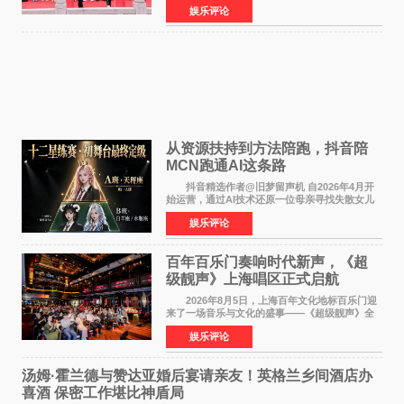
娱乐评论
名，此后长期参与国内外电影制作，其担任制片
人参与的作品亦曾
从资源扶持到方法陪跑，抖音陪
MCN跑通AI这条路
抖音精选作者@旧梦留声机 自2026年4月开
始运营，通过AI技术还原一位母亲寻找失散女儿
的故事，凭借强情感表达获得大量用户关注，发
娱乐评论
布仅21小时便获得超1亿曝光、超1000万互动。
此后，账号持续沿
百年百乐门奏响时代新声，《超
级靓声》上海唱区正式启航
2026年8月5日，上海百年文化地标百乐门迎
来了一场音乐与文化的盛事——《超级靓声》全
国励志音乐公益节目上海唱区新闻发布会暨启动
娱乐评论
仪式在此隆重举行。各界领导、嘉宾与媒体朋友
齐聚一堂，共同
汤姆·霍兰德与赞达亚婚后宴请亲友！英格兰乡间酒店办
喜酒 保密工作堪比神盾局