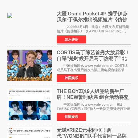
大疆 Osmo Pocket 4P 携手伊莎
贝尔·于佩尔推出视频短片《仿佛
相识》
（2026年8月6日，北京）大疆发布原创视频
短片《仿佛相识》（FAMILIARIT&Eacute;）。
视频短片由戛纳国际电影节最佳女演员伊莎贝尔·
娱乐评论
于佩尔（Isabelle Huppert）主演，全程使用大
疆首款双主摄口
CORTIS马丁综艺首秀大放异彩！
自曝“是时候开启马丁热潮了” 北
美巡演火热进行中
中国娱乐网讯 www yule com cn CORTIS
成员马丁在出道后首次出演主流电视台综艺节
目，展现了多才多艺的魅力。 马丁出演了5日
韩国娱乐
播出的MBC《Radio Star》Fashion与Passion
之间，I&lsquo;m
THE BOYZ以9人组签约新生厂
牌！NEW暂时缺席 组合活动将坚
定不移继续
中国娱乐网讯 www yule com cn 6日，
THE BOYZ表示：我们9人一致决定继续进行THE
BOYZ组合活动，并且已经完成了组合团体活动
韩国娱乐
签约。目前正在新生厂牌下进行活动准备。尚未
离开THE BOYZ原所
元斌×RIIZE元彬同框！两
代“WONBIN”联手代言同一品牌