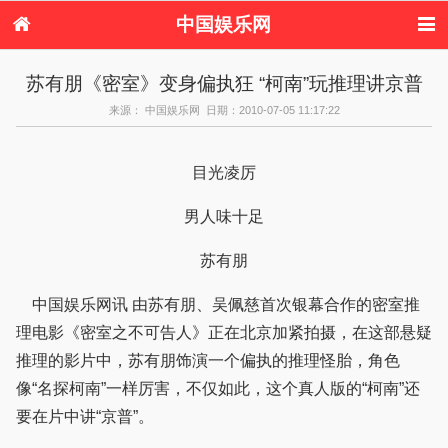
中国娱乐网
首页
新闻
女性
内地娱乐
苏有朋《密室》变身偏执狂 “柯南”玩推理讲京普
港台娱乐
日本娱乐
韩国娱乐
欧美娱乐
来源： 中国娱乐网 日期：2010-07-05 11:17:22
体育花边
音乐新闻
影视新闻
内地明星八卦
港台明星八卦
日本韩国明星
欧美明星八卦
娱乐评论
八卦
目光凌厉
男人味十足
苏有朋
中国娱乐网讯 由苏有朋、吴佩慈首次银幕合作的密室推
理电影《密室之不可告人》正在北京加紧拍摄，在这部悬疑
推理的影片中，苏有朋饰演一个偏执的推理怪胎，角色
像“名探柯南”一样厉害，不仅如此，这个真人版的“柯南”还
要在片中讲“京普”。