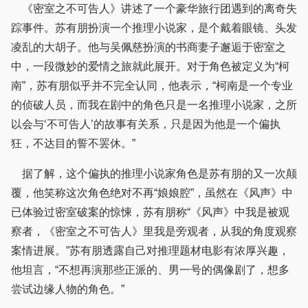
《密室之不可告人》讲述了一个豪华旅行团遇到的离奇失
踪事件。苏有朋扮演一个推理小说家，是个戴着眼镜、头发
凌乱的大胡子。他与吴佩慈扮演的书商妻子邂逅于密室之
中，一段微妙的爱情之旅就此展开。对于角色被定义为“柯
南”，苏有朋似乎并不完全认同，他表示，“柯南是一个专业
的侦破人员，而我在剧中的角色只是一名推理小说家，之所
以会与‘不可告人’的故事有关系，只是因为他是一个偏执
狂，不达目的誓不罢休。”
据了解，这个偏执的推理小说家角色是苏有朋的又一次颠
覆，他笑称这次角色绝对不再“娘娘腔”，虽然在《风声》中
已体验过密室破案的惊悚，苏有朋称“《风声》中我是被观
察者，《密室之不可告人》里我是旁观者，从我的角度观察
案情进展。”苏有朋透露自己对推理题材电影有浓厚兴趣，
他坦言，“不想再演那些正派的、男一号的偶像剧了，想多
尝试边缘人物的角色。”