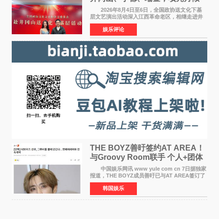
情献唱《桃花谣》致敬红色沃土
2026年8月4日至6日，全国政协送文化下基
层文艺演出活动深入江西革命老区，相继走进井
冈山、于都长征出发地、瑞金三地。由全国政协
娱乐评论
文化文史和学习委员会副主任、甘肃省政协原主
席欧阳坚率团，一
THE BOYZ善旴签约AT AREA！
与Groovy Room联手 个人+团体
活动并行
中国娱乐网讯 www yule com cn 7日据独家
报道，THE BOYZ成员善旴已与AT AREA签订了
专属合约。AT AREA是由知名制作人组合
韩国娱乐
Groovy Room创立的hip-hop厂牌，旗下拥有多
位实力派音乐人，在韩