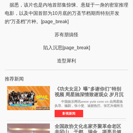
据悉，该片也是内地首部集惊悚、悬疑于一身的密室推理
电影，以及中国首部为10月底的万圣节档期而特别开发
的“万圣档”片种。[page_break]
苏有朋搞怪
陷入沉思[page_break]
造型犀利
推荐新闻
《功夫女足》曝“多谢你们”特别
视频 周星驰深情致谢观众 岁月沉
淀不灭初心
中国娱乐网讯www yule com cn 由周星驰
执导、编剧，张小斐、迪丽热巴、张艺兴领衔主
演，刘嘉玲、佐藤健特别出演，艾米、雪野、蔡
影视新闻
思贝、胡予安、倪好特别介绍的喜剧电影《功夫
女足》释出多谢你
全国政协文化名家齐聚革命老区
井冈山、于都、瑞金，项亮月倾