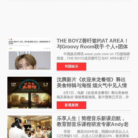
THE BOYZ善旴签约AT AREA！
与Groovy Room联手 个人+团体
活动并行
中国娱乐网讯 www yule com cn 7日据独家
报道，THE BOYZ成员善旴已与AT AREA签订了
专属合约。AT AREA是由知名制作人组合
韩国娱乐
Groovy Room创立的hip-hop厂牌，旗下拥有多
位实力派音乐人，在韩
沈腾新片《欢迎来龙餐馆》释出
美食特辑与海报 烟火气中见人情
温暖
8月7日，电影《欢迎来龙餐馆》释出美食特
辑及菜备好 请就胃版海报。影片预售已开启，并
将于8月8日至10日14:00-21:00举行全国超前点
影视新闻
映。电影《欢迎来龙餐馆》作为战争美食喜剧大
片，讲述了中国
乐享人生｜简橙音乐新课启航，
教育部音乐课程研发专家Andy老
师重磅入驻领航银龄琴声
导语 截至2024年底，我国60岁及以上人
口已突破3 1亿，占总人口比重达22%，银发群体