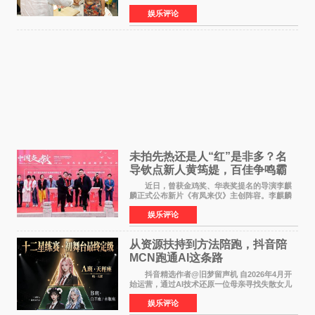
的精神文化需求日益凸显。2024年1月，国务院办
娱乐评论
公厅印发《关于发展银发经济增进老年人福祉的
意见》——这是
未拍先热还是人“红”是非多？名
导钦点新人黄筠媞，百佳争鸣霸
气回应
近日，曾获金鸡奖、华表奖提名的导演李麒
麟正式公布新片《有凤来仪》主创阵容。李麒麟
早年凭电影《华容道》获得金鸡奖、华表奖提
娱乐评论
名，此后长期参与国内外电影制作，其担任制片
人参与的作品亦曾
从资源扶持到方法陪跑，抖音陪
MCN跑通AI这条路
抖音精选作者@旧梦留声机 自2026年4月开
始运营，通过AI技术还原一位母亲寻找失散女儿
的故事，凭借强情感表达获得大量用户关注，发
娱乐评论
布仅21小时便获得超1亿曝光、超1000万互动。
此后，账号持续沿