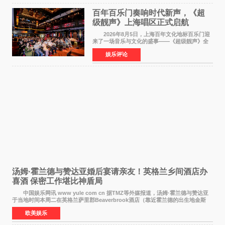
百年百乐门奏响时代新声，《超
级靓声》上海唱区正式启航
2026年8月5日，上海百年文化地标百乐门迎
来了一场音乐与文化的盛事——《超级靓声》全
国励志音乐公益节目上海唱区新闻发布会暨启动
娱乐评论
仪式在此隆重举行。各界领导、嘉宾与媒体朋友
齐聚一堂，共同
汤姆·霍兰德与赞达亚婚后宴请亲友！英格兰乡间酒店办
喜酒 保密工作堪比神盾局
中国娱乐网讯 www yule com cn 据TMZ等外媒报道，汤姆·霍兰德与赞达亚
于当地时间本周二在英格兰萨里郡Beaverbrook酒店（靠近霍兰德的出生地金斯
顿）举办婚宴，邀请家人与朋友们喝喜酒，庆祝
欧美娱乐