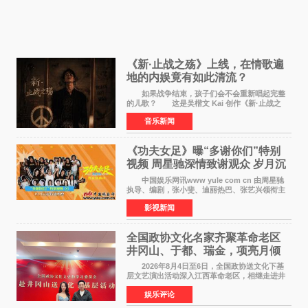
《新·止战之殇》上线，在情歌遍
地的内娱竟有如此清流？
如果战争结束，孩子们会不会重新唱起完整
的儿歌？ 这是吴楷文 Kai 创作《新·止战之
殇》时最初的想法。 从伊朗相关冲突引发的
音乐新闻
地区局势，到世界各地仍在发生的动荡与不安，
战争从来不只
《功夫女足》曝“多谢你们”特别
视频 周星驰深情致谢观众 岁月沉
淀不灭初心
中国娱乐网讯www yule com cn 由周星驰
执导、编剧，张小斐、迪丽热巴、张艺兴领衔主
演，刘嘉玲、佐藤健特别出演，艾米、雪野、蔡
影视新闻
思贝、胡予安、倪好特别介绍的喜剧电影《功夫
女足》释出多谢你
全国政协文化名家齐聚革命老区
井冈山、于都、瑞金，项亮月倾
情献唱《桃花谣》致敬红色沃土
2026年8月4日至6日，全国政协送文化下基
层文艺演出活动深入江西革命老区，相继走进井
冈山、于都长征出发地、瑞金三地。由全国政协
娱乐评论
文化文史和学习委员会副主任、甘肃省政协原主
席欧阳坚率团，一