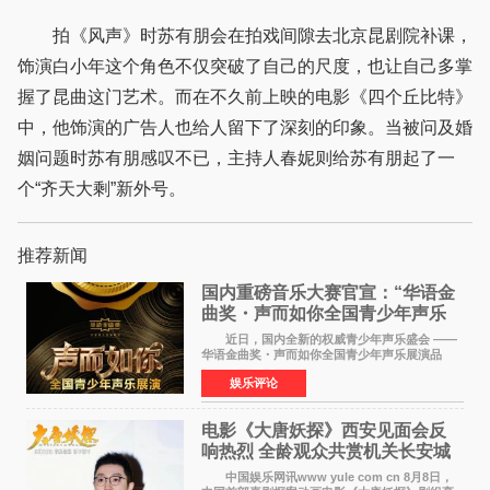
拍《风声》时苏有朋会在拍戏间隙去北京昆剧院补课，
饰演白小年这个角色不仅突破了自己的尺度，也让自己多掌
握了昆曲这门艺术。而在不久前上映的电影《四个丘比特》
中，他饰演的广告人也给人留下了深刻的印象。当被问及婚
姻问题时苏有朋感叹不已，主持人春妮则给苏有朋起了一
个“齐天大剩”新外号。
推荐新闻
国内重磅音乐大赛官宣：“华语金
曲奖・声而如你全国青少年声乐
展演” 正式启幕，阿沁出任明星总
近日，国内全新的权威青少年声乐盛会 ——
评审
华语金曲奖・声而如你全国青少年声乐展演品
牌，在湖南长沙隆重举行官宣，国内又一高规格
娱乐评论
青少年声乐赛事全面启航。 本赛事由寰宇声
扬联合华语金曲
电影《大唐妖探》西安见面会反
响热烈 全龄观众共赏机关长安城
中国娱乐网讯www yule com cn 8月8日，