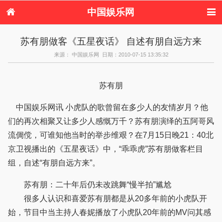
中国娱乐网
首页
新闻
女性
内地娱乐
苏有朋做客《五星夜话》 自述有朋自远方来
港台娱乐
日本娱乐
韩国娱乐
欧美娱乐
来源： 中国娱乐网 日期：2010-07-15 13:35:32
体育花边
音乐新闻
影视新闻
内地明星八卦
港台明星八卦
日本韩国明星
欧美明星八卦
娱乐评论
八卦
苏有朋
中国娱乐网讯 小虎队的歌曾留在多少人的友情岁月？他
们的再次相聚又让多少人感慨万千？苏有朋演绎的五阿哥风
流倜傥，可谁知他当时的举步维艰？在7月15日晚21：40北
京卫视播出的《五星夜话》中，“乖乖虎”苏有朋做客栏目
组，自述“有朋自远方来”。
苏有朋：二十年后仍未改跳舞“慢半拍”尴尬
很多人认识和喜爱苏有朋都是从20多年前的小虎队开
始，节目中当主持人春妮播放了小虎队20年前的MV问其感