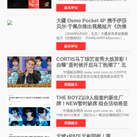
这场汇聚数百位海内外电影人、文化界人士及媒
娱乐评论
体代表的亚洲青年影视盛会上，香港本土电影
《香港一夜》（Dawn in Ho
大疆 Osmo Pocket 4P 携手伊莎
贝尔·于佩尔推出视频短片《仿佛
相识》
（2026年8月6日，北京）大疆发布原创视频
短片《仿佛相识》（FAMILIARIT&Eacute;）。
视频短片由戛纳国际电影节最佳女演员伊莎贝尔·
娱乐评论
于佩尔（Isabelle Huppert）主演，全程使用大
疆首款双主摄口
CORTIS马丁综艺首秀大放异彩！
自曝“是时候开启马丁热潮了” 北
美巡演火热进行中
中国娱乐网讯 www yule com cn CORTIS
成员马丁在出道后首次出演主流电视台综艺节
目，展现了多才多艺的魅力。 马丁出演了5日
韩国娱乐
播出的MBC《Radio Star》Fashion与Passion
之间，I&lsquo;m
THE BOYZ以9人组签约新生厂
牌！NEW暂时缺席 组合活动将坚
定不移继续
中国娱乐网讯 www yule com cn 6日，
THE BOYZ表示：我们9人一致决定继续进行THE
BOYZ组合活动，并且已经完成了组合团体活动
韩国娱乐
签约。目前正在新生厂牌下进行活动准备。尚未
离开THE BOYZ原所
元斌×RIIZE元彬同框！两