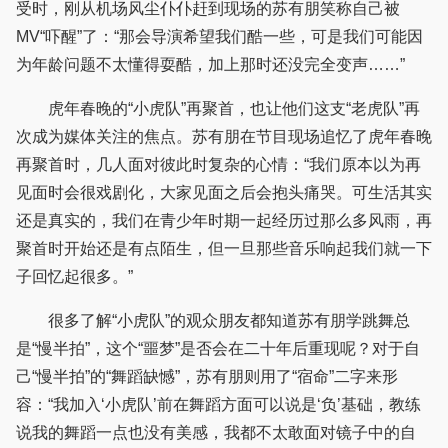
受时，刚从机场风尘仆仆赶到现场的苏有朋笑称自己被
MV“吓醒”了：“那会导演希望我们酷一些，可是我们可能因
为年龄问题不太懂得耍酷，加上那时还没完全变声……”
虎年春晚的“小虎队”再聚首，也让他们这支“老虎队”再
次成为媒体关注的焦点。苏有朋在节目现场追忆了虎年春晚
再聚首时，几人面对彼此时复杂的心情：“我们原本以为再
见面时会很戏剧化，大家见面之后会抱头痛哭。可生活其实
还是真实的，我们在青少年时期一起经历过那么多风雨，再
聚首时开始还是有点陌生，但一旦那些音乐响起我们就一下
子回忆起很多。”
很多了解“小虎队”的观众朋友都知道苏有朋学跳舞总
是“慢半拍”，这个“噩梦”是否会在二十年后重现呢？对于自
己“慢半拍”的“舞蹈缺憾”，苏有朋则用了“宿命”二字来形
容：“我加入‘小虎队’前在舞蹈方面可以说是‘负’基础，教练
说我的舞蹈一点也没有美感，我都不太敢面对镜子中的自