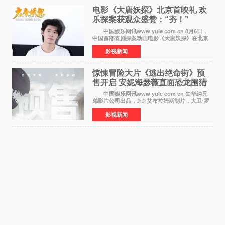
电影《大唐妖探》北京首映礼 欢
乐探案获观众盛赞：“夯！”
中国娱乐网讯www yule com cn 8月6日，
中国首部喜剧探案动画电影《大唐妖探》在北京
举办电影首映礼。导演程腾、联合导演黄珉、总
影视新闻
制片人曹紫建、制片人李莹莹，配音导演张喆，
对白指导程寅，领
惊悚冒险大片《逃出绝命街》预
售开启 安妮海瑟薇直面恐龙围猎
中国娱乐网讯www yule com cn 由华纳兄
弟影片公司出品，J·J·艾布拉姆斯制片，大卫·罗
伯特·米切尔执导，好莱坞巨星安妮·海瑟薇和伊万
影视新闻
·麦克格雷格领衔主演的2026暑期惊悚冒险大片
《逃出绝