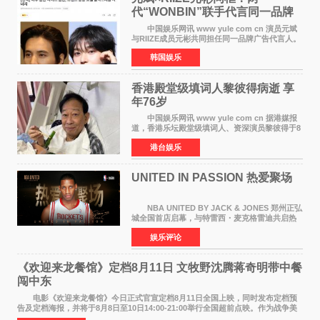
代“WONBIN”联手代言同一品牌
颜值天花板合体
中国娱乐网讯 www yule com cn 演员元斌
与RIIZE成员元彬共同担任同一品牌广告代言人。
6日据独家报道，继演员元斌之后，RIIZE元彬最
韩国娱乐
近也被选为某在线中介平台A公司的共同广告代言
人，两人将作
香港殿堂级填词人黎彼得病逝 享
年76岁​
中国娱乐网讯 www yule com cn 据港媒报
道，香港乐坛殿堂级填词人、资深演员黎彼得于8
月5日上午因病离世，终年76岁。好友钟志光透
港台娱乐
露，黎彼得今年3月中风后便卧床休养，身体机能
持续衰退，最
UNITED IN PASSION 热爱聚场
NBA UNITED BY JACK & JONES 郑州正弘
城全国首店启幕，与特雷西・麦克格雷迪共启热
爱 2026 年7 月21 日，
娱乐评论
NBAUNITEDBYJACK&JONES 全国首店，于郑
州正弘城正式启幕。NBA 传奇球星
《欢迎来龙餐馆》定档8月11日 文牧野沈腾蒋奇明带中餐
闯中东
电影《欢迎来龙餐馆》今日正式官宣定档8月11日全国上映，同时发布定档预
告及定档海报，并将于8月8日至10日14:00-21:00举行全国超前点映。作为战争美
食大片，影片讲述的是中国厨师徐福（沈腾