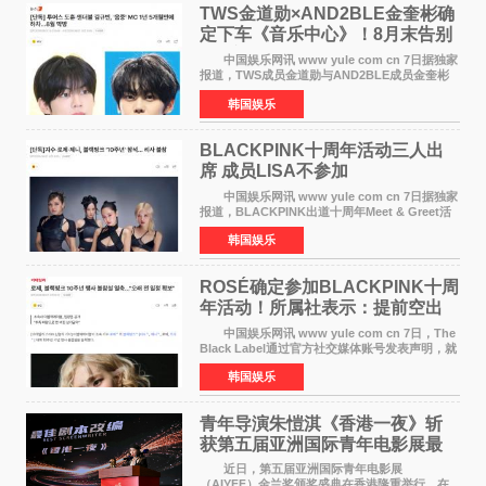
TWS金道勋×AND2BLE金奎彬确
定下车《音乐中心》！8月末告别
MC席位
中国娱乐网讯 www yule com cn 7日据独家
报道，TWS成员金道勋与AND2BLE成员金奎彬
将于8月离开《音乐中心》MC的位置。 金道
韩国娱乐
勋与金奎彬于去年3月与H2H A-NA一起被选为
《音乐中心》MC，约1
BLACKPINK十周年活动三人出
席 成员LISA不参加
中国娱乐网讯 www yule com cn 7日据独家
报道，BLACKPINK出道十周年Meet & Greet活
动将由智秀、ROS&Eacute;、JENNIE出席，
韩国娱乐
LISA将缺席。 此前BLACKPINK所属社YG并
未为组合出道十周年做
ROSÉ确定参加BLACKPINK十周
年活动！所属社表示：提前空出
了时间
中国娱乐网讯 www yule com cn 7日，The
Black Label通过官方社交媒体账号发表声明，就
近期网络上关于ROS&Eacute;个人行程及是否参
韩国娱乐
加BLACKPINK出道纪念活动的种种猜测作出正
式回应。 Th
青年导演朱愷淇《香港一夜》斩
获第五届亚洲国际青年电影展最
佳剧本改编奖
近日，第五届亚洲国际青年电影展
（AIYFF）金兰奖颁奖盛典在香港隆重举行。在