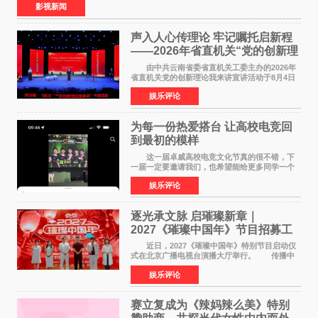
影视新闻
声入人心传理论 牢记嘱托启新程
——2026年省直机关“党的创新理
论我来讲”宣讲活动圆满落幕
由中共云南省委省直机关工委主办的2026年
省直机关党的创新理论我来讲宣讲活动于8月4日
至5日在昆明举办。活动以 "牢记嘱托 感恩奋进
娱乐评论
开创云南发展新局面 "为主题，坚持以新时代中国
特色社会主义
为每一份热爱搭台 让高校电竞回
到最初的模样
这一届卓威高校电竞文化节真的很不错，下
一届一定要邀请我们，也希望能给更多同学一个
来到现场的机会。 2026卓威高校电竞文化节
娱乐评论
已经落下帷幕，在活动结束后，仍有不少高校电
竞社负责人和现
逐光承文脉 启璀璨新章｜
2027《璀璨中国年》节目招募工
作圆满启动
近日，2027《璀璨中国年》特别节目启动仪
式在北京广播电视台演播大厅举行。 传播中
华优秀传统文化，弘扬纯正国风艺术，打造高规
娱乐评论
格、高质感、正能量的文艺盛典，是璀璨中国年
矢志不渝的初心
赛立复成为《辣妈辣么美》特别