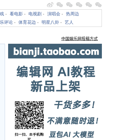
戏
-
看电影
-
电视剧
-
演唱会
-
热周边
乐评论
-
体育花边
-
明星八卦
-
艺人