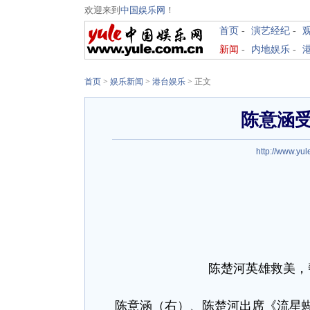
欢迎来到
中国娱乐网
！
首页
-
演艺经纪
-
新闻
-
内地娱乐
-
首页
>
娱乐新闻
>
港台娱乐
> 正文
陈意涵
http://www.yul
陈楚河英雄救美，
陈意涵（右）、陈楚河出席《流星