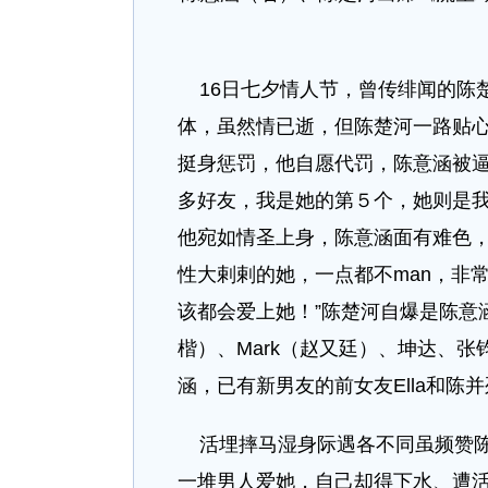
16日七夕情人节，曾传绯闻的陈
体，虽然情已逝，但陈楚河一路贴
挺身惩罚，他自愿代罚，陈意涵被逼
多好友，我是她的第５个，她则是我
他宛如情圣上身，陈意涵面有难色
性大剌剌的她，一点都不man，非
该都会爱上她！”陈楚河自爆是陈意
楷）、Mark（赵又廷）、坤达、
涵，已有新男友的前女友Ella和陈并
活埋摔马湿身际遇各不同虽频赞陈
一堆男人爱她，自己却得下水、遭活