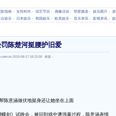
观影指南
-
女性时尚
-
综艺节目
-
偶像活动
-
明星频道
-
娱乐图片
-
游
港台娱乐
-
日本娱乐
-
韩国娱乐
-
欧美娱乐
-
音乐资讯
-
影视资讯
-
娱
受罚陈楚河挺腰护旧爱
e.com.cn
2010-08-17 16:15:00 来源：
帮陈意涵做伏地挺身还让她坐在上面
蝴蝶剑》试映会，被问到戏中遭强暴过程，陈意涵表情