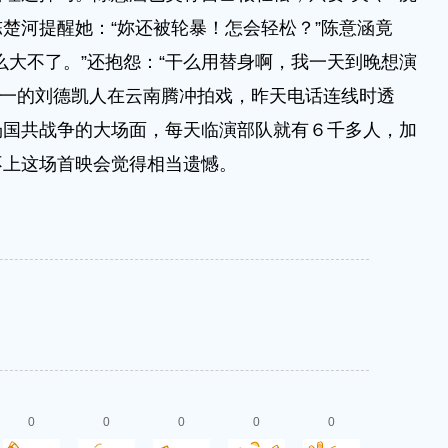
陈楚河提醒她：“妳还被轮暴！怎会轻松？”陈意涵竟
么大不了。”还抱怨：“干么用替身啊，我一天到晚想演
之一的刘德凯人在云南腾冲拍戏，昨天电话连线时透
场国共战争的大场面，每天临演部队就有６千多人，加
不上这场首映会觉得相当遗憾。
0
0
0
0
0