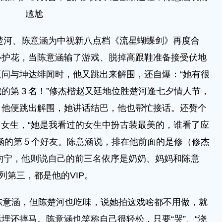
尴尬
楚河、陈意涵为中视新八点档《流星蝴蝶剑》再度合
心护花，当陈意涵输了游戏、脱掉高跟鞋准备接受伏地
问与坤达绯闻时，他又跳出来解围，还自爆：“她有很
的第３名！”修杰楷赵又廷地位胜楚河逢七夕情人节，
，他便跳出解围，她讲话结巴，他也帮忙接话。还赞个
常女生，“她是我看过的女生中扮古装最美的，谁看了应
涵的第５个好友。陈意涵说，排在他前面的是修（修杰
张钧宁，他则说自己的前三名依序是奶奶、妈妈和陈意
列第三，都是他的VIP。
意涵，但陈楚河也吃味，说她拍这戏啥都不用做，就
埋还摔马。陈意涵也笑称自己很轻松，只要“哭”、“浇