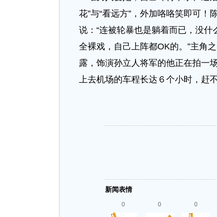
花”与“看远方”，外加咯咯笑即可！
说：“连被轮暴也是躺着而已，没什
全裸戏，自己上阵都OK的。”主角
露，饰演孙立人将军的他正在拍一
上去机场的车程长达６个小时，赶
新闻表情
0
0
0