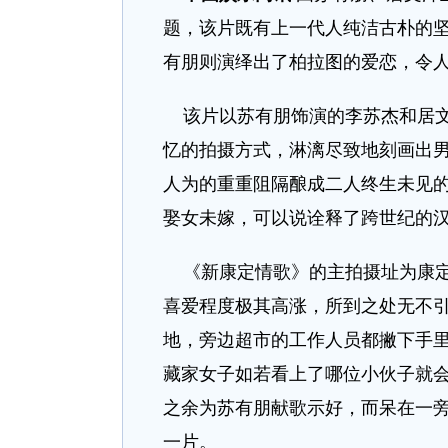
题，该片既有上一代人纯洁古朴的坚
有朋则演绎出了柏拉图的爱恋，令
该片以苏有朋饰演的李苏杰和居文
忆的拍摄方式，淋漓尽致地刻画出
人为的重重阻隔酿成二人终生未见的
娶女未嫁，可以说诠释了跨世纪的
《新康定情歌》的主拍摄址为康定
喜爱程度极其高涨，所到之处无不
地，旁边超市的工作人员都撇下手
藏家女子如若看上了哪位小伙子就
之余为苏有朋献歌示好，而呆在一
一片。