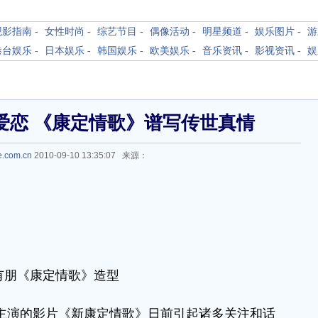
观影指南
-
女性时尚
-
综艺节目
-
偶像活动
-
明星频道
-
娱乐图片
-
游
港台娱乐
-
日本娱乐
-
韩国娱乐
-
欧美娱乐
-
音乐资讯
-
影视资讯
-
娱
爱恋 《康定情歌》谱写传世真情
e.com.cn
2010-09-10 13:35:07 来源：
有朋《康定情歌》造型
主演的影片《新康定情歌》日前引起诸多关注和话