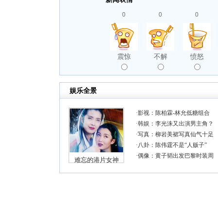
0
0
0
震惊
不解
愤怒