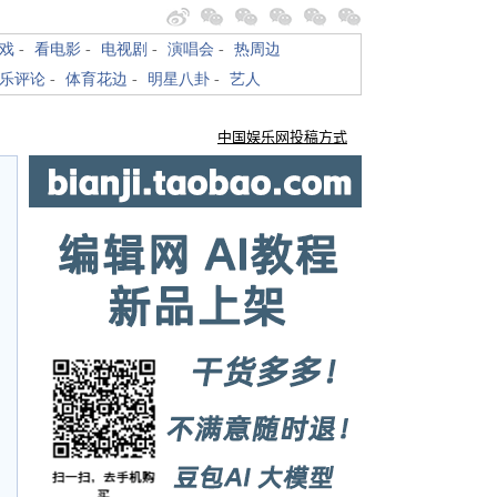
戏
-
看电影
-
电视剧
-
演唱会
-
热周边
乐评论
-
体育花边
-
明星八卦
-
艺人