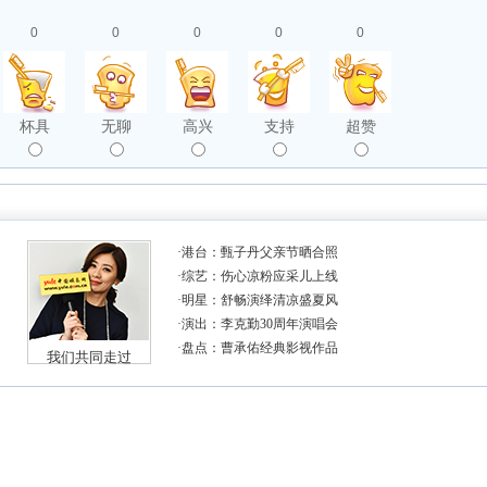
0
0
0
0
0
杯具
无聊
高兴
支持
超赞