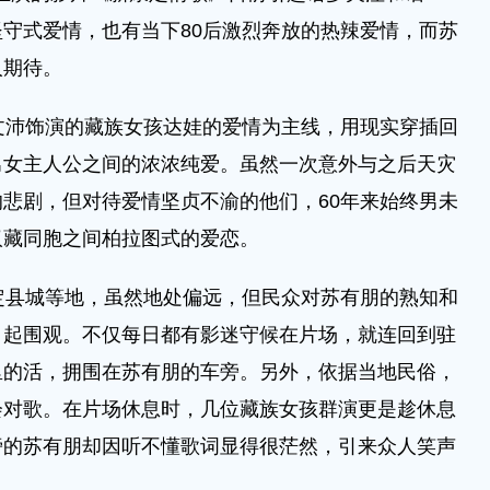
守式爱情，也有当下80后激烈奔放的热辣爱情，而苏
人期待。
沛饰演的藏族女孩达娃的爱情为主线，用现实穿插回
男女主人公之间的浓浓纯爱。虽然一次意外与之后天灾
悲剧，但对待爱情坚贞不渝的他们，60年来始终男未
汉藏同胞之间柏拉图式的爱恋。
县城等地，虽然地处偏远，但民众对苏有朋的熟知和
引起围观。不仅每日都有影迷守候在片场，就连回到驻
里的活，拥围在苏有朋的车旁。另外，依据当地民俗，
会对歌。在片场休息时，几位藏族女孩群演更是趁休息
旁的苏有朋却因听不懂歌词显得很茫然，引来众人笑声