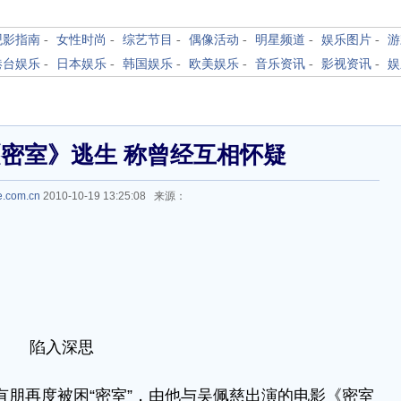
观影指南
-
女性时尚
-
综艺节目
-
偶像活动
-
明星频道
-
娱乐图片
-
游
港台娱乐
-
日本娱乐
-
韩国娱乐
-
欧美娱乐
-
音乐资讯
-
影视资讯
-
娱
密室》逃生 称曾经互相怀疑
e.com.cn
2010-10-19 13:25:08 来源：
陷入深思
朋再度被困“密室”，由他与吴佩慈出演的电影《密室