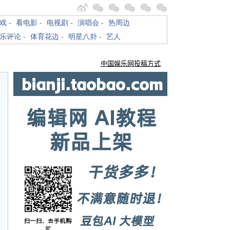
戏
-
看电影
-
电视剧
-
演唱会
-
热周边
乐评论
-
体育花边
-
明星八卦
-
艺人