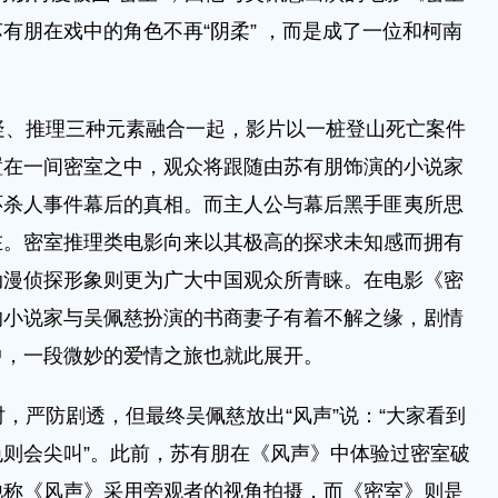
有朋在戏中的角色不再“阴柔” ，而是成了一位和柯南
、推理三种元素融合一起，影片以一桩登山死亡案件
置在一间密室之中，观众将跟随由苏有朋饰演的小说家
环杀人事件幕后的真相。而主人公与幕后黑手匪夷所思
在。密室推理类电影向来以其极高的探求未知感而拥有
动漫侦探形象则更为广大中国观众所青睐。在电影《密
的小说家与吴佩慈扮演的书商妻子有着不解之缘，剧情
中，一段微妙的爱情之旅也就此展开。
严防剧透，但最终吴佩慈放出“风声”说：“大家看到
则会尖叫”。此前，苏有朋在《风声》中体验过密室破
他称《风声》采用旁观者的视角拍摄，而《密室》则是