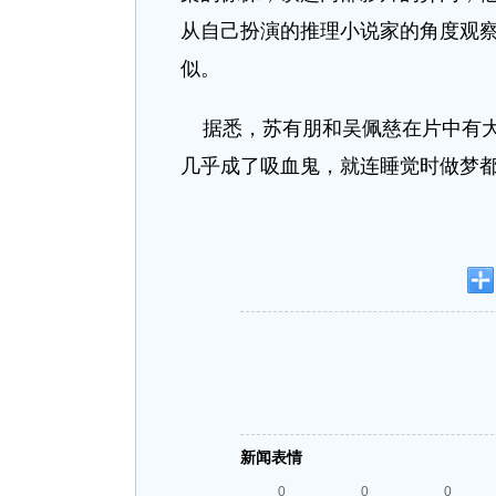
从自己扮演的推理小说家的角度观
似。
据悉，苏有朋和吴佩慈在片中有大
几乎成了吸血鬼，就连睡觉时做梦
新闻表情
0
0
0