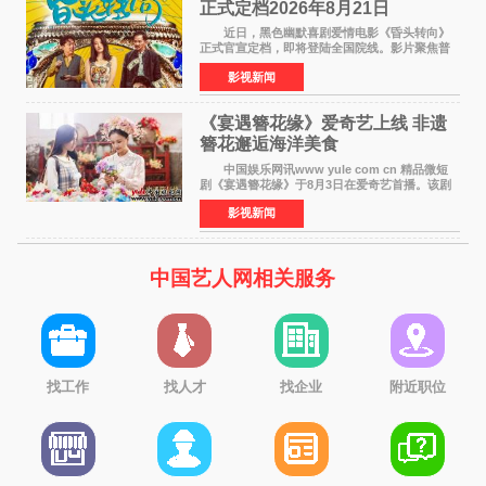
正式定档2026年8月21日
近日，黑色幽默喜剧爱情电影《昏头转向》
正式官宣定档，即将登陆全国院线。影片聚焦普
通人的荒诞生活，以戏谑诙谐的镜头语言、反转
影视新闻
不断的剧情，融合爆笑喜剧与细腻爱情元素，打
造出一部接地气
《宴遇簪花缘》爱奇艺上线 非遗
簪花邂逅海洋美食
中国娱乐网讯www yule com cn 精品微短
剧《宴遇簪花缘》于8月3日在爱奇艺首播。该剧
是泉州荣膺世界美食之都后推出的首部美食主题
影视新闻
文旅微短剧，实力派演员孙茜特别出演簪花非遗
传承人，她曾参演
中国艺人网相关服务
找工作
找人才
找企业
附近职位