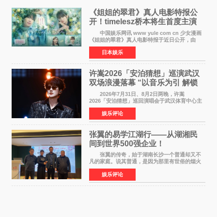
《姐姐的翠君》真人电影特报公
开！timelesz桥本将生首度主演
12月4日上映
中国娱乐网讯 www yule com cn 少女漫画
《姐姐的翠君》真人电影特报于近日公开，由
timelesz成员桥本将生担任主演，这也是他首次
日本娱乐
担任电影主演，引发高度关注。 女高中生咲
苗翠（中岛瑠菜
许嵩2026「安泊猜想」巡演武汉
双场浪漫落幕 “以音乐为引 解锁
江城记忆”
2026年7月31日、8月2日两晚，许嵩
2026「安泊猜想」巡回演唱会于武汉体育中心主
体育场盛大开唱。许嵩与数万歌迷在此相聚，从
娱乐评论
浪漫惬意的舞台设计到充满诚意与惊喜的现场互
动，共同开启了一场关于
张翼的易学江湖行——从湖湘民
间到世界500强企业！
张翼的传奇，始于湖南长沙一个普通却又不
凡的家庭。说其普通，是因为那里有世俗的烟火
气；说其不凡，是因为家中有一位洞悉天地玄机
娱乐评论
的长者——他的爷爷。作为当地的风水师，爷爷
是张翼走进易学