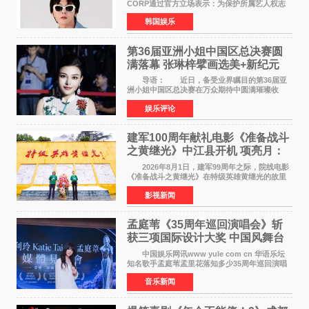
CORP通过官方立场表示：为保护所属艺人权志
龙的名誉和权益，将持续对网络上发生的名誉损
韩国娱乐
害、散布虚假事实、侮辱、恶意诽谤等行为采取
法律应对措施。
第36届亚洲小姐中国区总决赛圆
满落幕 张琳梓擘画选美+新纪元
导语： 近日，备受业界瞩目的第36届亚
洲小姐中国区总决赛在万众期待中圆满璀璨收
官。整场盛典汇聚万千芳华，不仅完成了新一届
娱乐评论
美丽代言人的加冕选拔，更在行业发展层面带来
颠覆性突破。活动
建军100周年献礼电影《准备战斗
之黄继光》中江县开机 项亮月：
以光影为笔，书写英雄赞歌
2026年8月1日，建军99周年之际，院线电影
《准备战斗之黄继光》在特级英雄黄继光的故里
——四川省德阳市中江县黄继光出生地正式开
影视新闻
机。本片出品人、总制片人项亮月主持开机仪
式，&zwnj;特级英雄
孟庭苇《35周年巡回演唱会》斩
获三项国际设计大奖 中国风舞台
美学获全球认可
中国娱乐网讯www yule com cn 华语乐坛
知名歌手孟庭苇孟里花落知多少35周年巡回演唱
会再传喜讯。该演唱会先后荣获美国MUSE
音乐新闻
Creative Awards白金奖（Platinum Winner）、
英国London Design