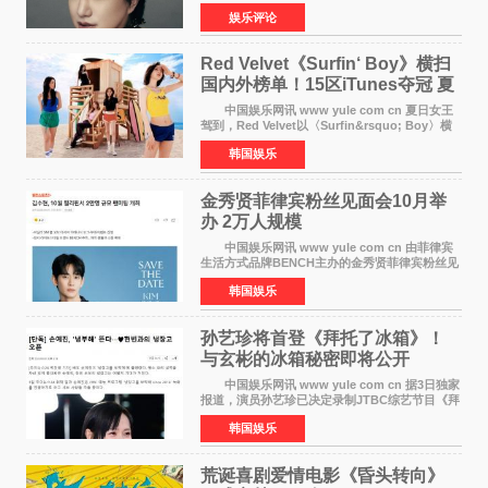
跨界人生》正式发行。这本书以他的人生轨迹为
娱乐评论
脉络，首次完整公开了从逐梦少年到横跨美业、
公益等多领域的
Red Velvet《Surfin‘ Boy》横扫
国内外榜单！15区iTunes夺冠 夏
日女王强势回归
中国娱乐网讯 www yule com cn 夏日女王
驾到，Red Velvet以〈Surfin&rsquo; Boy〉横
扫国内外榜单，获得音乐粉丝的热烈反响。
韩国娱乐
Red Velvet于3日发行了夏日迷你专辑《Velvet
Summer》，
金秀贤菲律宾粉丝见面会10月举
办 2万人规模
中国娱乐网讯 www yule com cn 由菲律宾
生活方式品牌BENCH主办的金秀贤菲律宾粉丝见
面会，将于10月2日在马尼拉SM Mall of
韩国娱乐
Asia（MOA）竞技场举行，预计规模达2万人。
这也是金秀贤自去年陷
孙艺珍将首登《拜托了冰箱》！
与玄彬的冰箱秘密即将公开
中国娱乐网讯 www yule com cn 据3日独家
报道，演员孙艺珍已决定录制JTBC综艺节目《拜
托了冰箱》，目前正在协调具体细节。这是孙艺
韩国娱乐
珍首次公开个人冰箱，也是她婚后首次以玄彬的
妻子身份参与
荒诞喜剧爱情电影《昏头转向》