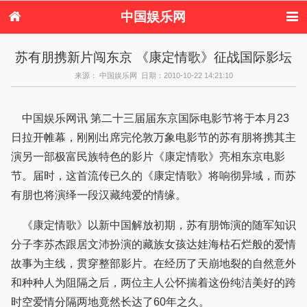
中国娱乐网
首页
新闻
女性
内地娱乐
苏有朋携新片闯东京 《康定情歌》征战国际影坛
港台娱乐
日本娱乐
韩国娱乐
欧美娱乐
来源： 中国娱乐网 日期：2010-10-22 14:21:10
体育花边
音乐新闻
影视新闻
内地明星八卦
港台明星八卦
日本韩国明星
欧美明星八卦
娱乐评论
八卦
中国娱乐网讯 第二十三届届东京国际电影节将于本月23
日拉开帷幕，刚刚出席完伦敦万象电影节的苏有朋将携其主
演另一部极富民族特色的影片《康定情歌》亮相东京电影
节。届时，这首流传已久的《康定情歌》将响彻异域，而苏
有朋也将演绎一段汉藏纯爱的情缘。
《康定情歌》以新中国解放初期，苏有朋饰演的随军知识
分子李苏杰跟居文沛扮演的藏族女孩达娃海枯石烂般的爱情
故事为主线，贯穿整部影片。在经历了天崩地裂的自然意外
和种种人为阻隔之后，两位主人公怀揣着这份纯洁美好的跨
时空爱情分隔两地竟然长达了60年之久。