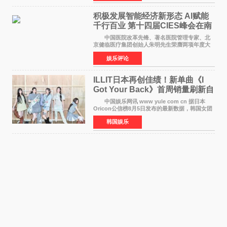
TBS综艺节目《周
积极发展智能经济新形态 Al赋能
千行百业 第十四届CIES峰会在南
京盛大召开
中国医院改革先锋、著名医院管理专家、北
京健临医疗集团创始人朱明先生荣膺两项年度大
奖 2026年7月31日，盛夏金陵，长江之畔，
娱乐评论
以重落地·真务实·强链接为主题的2026&lsquo;人
工智能+&rsquo
ILLIT日本再创佳绩！新单曲《I
Got Your Back》首周销量刷新自
身纪录
中国娱乐网讯 www yule com cn 据日本
Oricon公信榜8月5日发布的最新数据，韩国女团
ILLIT在日本发行的第二张单曲《I Got Your
韩国娱乐
Back》首周销量达到71,009张，成功跻身最新一
期周单曲排行