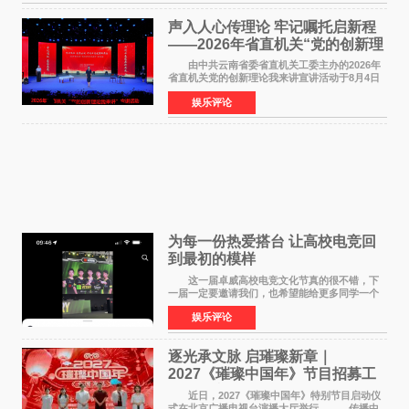
声入人心传理论 牢记嘱托启新程
——2026年省直机关“党的创新理
论我来讲”宣讲活动圆满落幕
由中共云南省委省直机关工委主办的2026年
省直机关党的创新理论我来讲宣讲活动于8月4日
至5日在昆明举办。活动以 "牢记嘱托 感恩奋进
娱乐评论
开创云南发展新局面 "为主题，坚持以新时代中国
特色社会主义
为每一份热爱搭台 让高校电竞回
到最初的模样
这一届卓威高校电竞文化节真的很不错，下
一届一定要邀请我们，也希望能给更多同学一个
来到现场的机会。 2026卓威高校电竞文化节
娱乐评论
已经落下帷幕，在活动结束后，仍有不少高校电
竞社负责人和现
逐光承文脉 启璀璨新章｜
2027《璀璨中国年》节目招募工
作圆满启动
近日，2027《璀璨中国年》特别节目启动仪
式在北京广播电视台演播大厅举行。 传播中