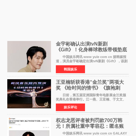
金宇彬确认出演tvN新剧
《Gift》！化身棒球教练带领垫底
球队逆袭
中国娱乐网讯 www yule com cn 据韩媒报
道，演员金宇彬确定出演tvN新剧《Gift》，该剧
预计将于下半年播出，引发观众高度期待。
韩国娱乐
本剧改编自同名网络漫画，讲述一位经历意外事
故后获得特殊
王亚楠斩获香港“金兰奖”两项大
奖 《给时间的情书》《旗袍刺
客》双双获肯定
日前，第五届亚洲国际青年电影展金兰奖颁
奖典礼在香港举行。江一燕、王亚楠、于文文、
李东学等知名演员出席活动。著名演员、导演王
娱乐评论
亚楠凭借音乐故事片《给时间的情书》和院线电
影《旗袍刺客》
权志龙恶评者被判罚款700万韩
元！所属社重申零容忍：匿名账
号也难逃刑责
中国娱乐网讯 www yule com cn GALAXY