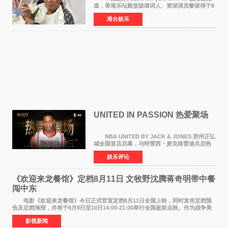
道，香港乐坛殿堂级填词人、资深演员黎彼得于8
月5日上午因病离世，终年76岁。好友钟志光透
港台娱乐
露，黎彼得今年3月中风后便卧床休养，身体机能
持续衰退，最
UNITED IN PASSION 热爱聚场
NBA UNITED BY JACK & JONES 郑州正弘
城全国首店启幕，与特雷西・麦克格雷迪共启热
爱 2026 年7 月21 日，
娱乐评论
NBAUNITEDBYJACK&JONES 全国首店，于郑
州正弘城正式启幕。NBA 传奇球星
《欢迎来龙餐馆》定档8月11日 文牧野沈腾蒋奇明带中餐
闯中东
电影《欢迎来龙餐馆》今日正式官宣定档8月11日全国上映，同时发布定档预
告及定档海报，并将于8月8日至10日14:00-21:00举行全国超前点映。作为战争美
食大片，影片讲述的是中国厨师徐福（沈腾
影视新闻