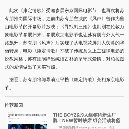
此次《康定情歌》受邀参展东京国际电影节，也再次将苏
有朋推向国际市场，之前由苏有朋主演的《风声》曾作为釜
山电影节的开幕影片放映；《寻找刘三姐》也刚刚在伦敦万
象电影节参展归来，参展东京电影节也让苏有朋海外人气一
路飙升。苏有朋《风声》后实现了从电视荧屏到大荧幕的华
丽转身，电影《康定情歌》打破了传统意义上主旋律电影的
说教风格，苏有朋演绎出纯洁古朴的坚守式爱情，对柏拉图
式的爱情做出了真实写照。
据悉，苏有朋将与导演江平携《康定情歌》亮相东京电影
节。
推荐新闻
THE BOYZ以9人组签约新生厂
牌！NEW暂时缺席 组合活动将坚
定不移继续
中国娱乐网讯 www yule com cn 6日，