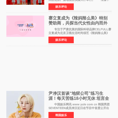
华优秀传统文化，弘扬纯正国风艺术，打造高规
娱乐评论
格、高质感、正能量的文艺盛典，是璀璨中国年
矢志不渝的初心
赛立复成为《辣妈辣么美》特别
赞助商，共探当代女性由内而外
活力美
专注于严肃抗衰的国际科研品牌CELFULL赛
立复成为北京卫视生活时尚综艺《辣妈辣么美》
的特别赞助商,明星辣妈袁咏仪倾情参与，向广大
娱乐评论
都市女性传递健康生活新主张，寄语当代女性在
家庭与自我之间
尹净汉首谈“地狱公司”练习生
涯！每天苦练18小时无休 坦言全
靠成员撑过来
中国娱乐网讯 www yule com cn 韩国男团
SEVENTEEN成员净汉近日在节目中首度公开出
道前的残酷练习生经历，并提及经纪公司Pledis
韩国娱乐
娱乐，引发广泛关注。 在8月2日播出的日本