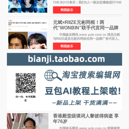
THE BOYZ表示：我们9人一致决定继续进行THE
BOYZ组合活动，并且已经完成了组合团体活动
韩国娱乐
签约。目前正在新生厂牌下进行活动准备。尚未
离开THE BOYZ原所
元斌×RIIZE元彬同框！两
代“WONBIN”联手代言同一品牌
颜值天花板合体
中国娱乐网讯 www yule com cn 演员元斌
与RIIZE成员元彬共同担任同一品牌广告代言人。
6日据独家报道，继演员元斌之后，RIIZE元彬最
韩国娱乐
近也被选为某在线中介平台A公司的共同广告代言
人，两人将作
香港殿堂级填词人黎彼得病逝 享
年76岁​
中国娱乐网讯 www yule com cn 据港媒报