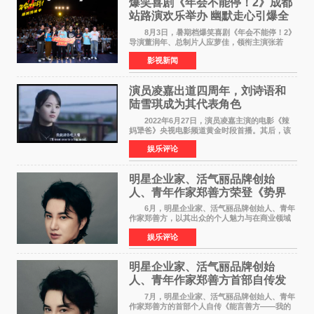
爆笑喜剧《年会不能停！2》成都
站路演欢乐举办 幽默走心引爆全
场共鸣
8月3日，暑期档爆笑喜剧《年会不能停！2》
导演董润年、总制片人应萝佳，领衔主演张若
昀、白客，惊喜出演庄达菲，特别主演孙艺洲，
影视新闻
特别出演田雨，友情出演欧阳奋强出席成都路
演，与观众近距离互
演员凌嘉出道四周年，刘诗语和
陆雪琪成为其代表角色
2022年6月27日，演员凌嘉主演的电影《辣
妈犟爸》央视电影频道黄金时段首播。其后，该
电影在央视电影频道多次复播（2022年8月10
娱乐评论
日，2022年9月30日，2023年7月17日，2025年7
月14日）。除了多次复
明星企业家、活气丽品牌创始
人、青年作家郑善方荣登《势界
POWERCIRCLES》6月刊
6月，明星企业家、活气丽品牌创始人、青年
作家郑善方，以其出众的个人魅力与在商业领域
的卓越建树，成功登上《势界
娱乐评论
POWERCIRCLES》，展现了他在时尚与商业领
域的双重影响力。 明星企业家、青
明星企业家、活气丽品牌创始
人、青年作家郑善方首部自传发
布， 书写跨界创业者的成长答卷
7月，明星企业家、活气丽品牌创始人、青年
作家郑善方的首部个人自传《能言善方——我的