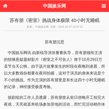
中国娱乐网
首页
新闻
女性
内地娱乐
苏有朋《密室》挑战身体极限 40小时无睡眠
港台娱乐
日本娱乐
韩国娱乐
欧美娱乐
来源： 中国娱乐网 日期：2010-10-27 10:07:51
体育花边
音乐新闻
影视新闻
内地明星八卦
港台明星八卦
日本韩国明星
欧美明星八卦
娱乐评论
八卦
苏有朋沉思
中国娱乐网讯 由新锐导演张番番执导，苏有朋领衔主演
的惊悚悬疑题材影片《密室之不可告人》将于10月29日万
圣节当天公映。由于该片故事发生的时段在夜晚到凌晨，所
以大多数戏份都要在夜间拍摄，这对于演员的身体来说是个
不小的挑战。作为主演的苏有朋更是有长达四十小时无睡眠
的记录，神经接受极度考验。
据剧组的工作人员透露，苏有朋曾从前日傍晚开工拍完大
夜戏，天亮就直奔机场参加异地的活动，而忙完活动稍作休