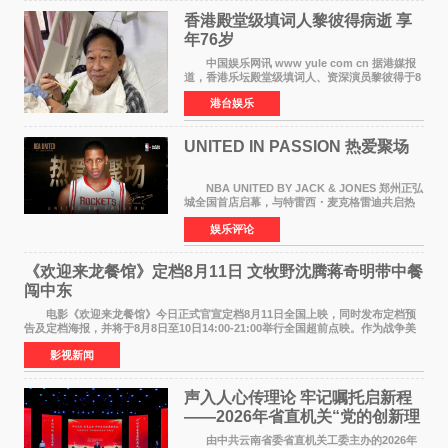
香港殿堂级填词人黎彼得病逝 享
年76岁​
中国娱乐网讯 www yule com cn 据港媒报
道，香港乐坛殿堂级填词人、资深演员黎彼得于8
月5日上午因病离世，终年76岁。好友钟志光透
港台娱乐
露，黎彼得今年3月中风后便卧床休养，身体机能
持续衰退，最
UNITED IN PASSION 热爱聚场
NBA UNITED BY JACK & JONES 郑州正弘
城全国首店启幕，与特雷西・麦克格雷迪共启热
爱 2026 年7 月21 日，
娱乐评论
NBAUNITEDBYJACK&JONES 全国首店，于郑
州正弘城正式启幕。NBA 传奇球星
《欢迎来龙餐馆》定档8月11日 文牧野沈腾蒋奇明带中餐
闯中东
电影《欢迎来龙餐馆》今日正式官宣定档8月11日全国上映，同时发布定档预
告及定档海报，并将于8月8日至10日14:00-21:00举行全国超前点映。作为战争美
食大片，影片讲述的是中国厨师徐福（沈腾
影视新闻
声入人心传理论 牢记嘱托启新程
——2026年省直机关“党的创新理
论我来讲”宣讲活动圆满落幕
由中共云南省委省直机关工委主办的2026年