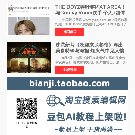
THE BOYZ善旴签约AT AREA！
与Groovy Room联手 个人+团体
活动并行
中国娱乐网讯 www yule com cn 7日据独家
报道，THE BOYZ成员善旴已与AT AREA签订了
专属合约。AT AREA是由知名制作人组合
韩国娱乐
Groovy Room创立的hip-hop厂牌，旗下拥有多
位实力派音乐人，在韩
沈腾新片《欢迎来龙餐馆》释出
美食特辑与海报 烟火气中见人情
温暖
8月7日，电影《欢迎来龙餐馆》释出美食特
辑及菜备好 请就胃版海报。影片预售已开启，并
将于8月8日至10日14:00-21:00举行全国超前点
影视新闻
映。电影《欢迎来龙餐馆》作为战争美食喜剧大
片，讲述了中国