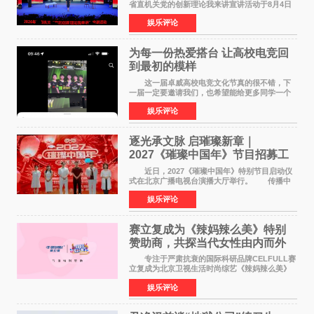
省直机关党的创新理论我来讲宣讲活动于8月4日
至5日在昆明举办。活动以 "牢记嘱托 感恩奋进
娱乐评论
开创云南发展新局面 "为主题，坚持以新时代中国
特色社会主义
为每一份热爱搭台 让高校电竞回
到最初的模样
这一届卓威高校电竞文化节真的很不错，下
一届一定要邀请我们，也希望能给更多同学一个
来到现场的机会。 2026卓威高校电竞文化节
娱乐评论
已经落下帷幕，在活动结束后，仍有不少高校电
竞社负责人和现
逐光承文脉 启璀璨新章｜
2027《璀璨中国年》节目招募工
作圆满启动
近日，2027《璀璨中国年》特别节目启动仪
式在北京广播电视台演播大厅举行。 传播中
华优秀传统文化，弘扬纯正国风艺术，打造高规
娱乐评论
格、高质感、正能量的文艺盛典，是璀璨中国年
矢志不渝的初心
赛立复成为《辣妈辣么美》特别
赞助商，共探当代女性由内而外
活力美
专注于严肃抗衰的国际科研品牌CELFULL赛
立复成为北京卫视生活时尚综艺《辣妈辣么美》
的特别赞助商,明星辣妈袁咏仪倾情参与，向广大
娱乐评论
都市女性传递健康生活新主张，寄语当代女性在
家庭与自我之间