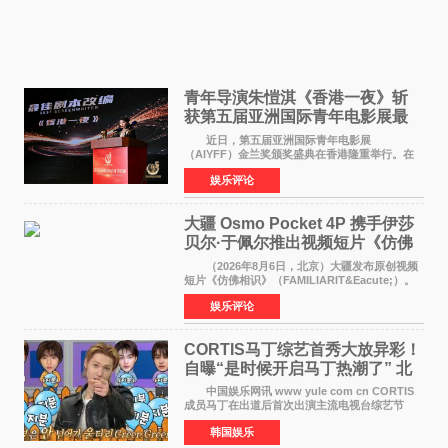
青年导演朱愷淇《香港一夜》斩
获第五届亚洲国际青年电影展最
佳剧本改编奖
近日，第五届亚洲国际青年电影展
（AIYFF）金兰奖颁奖盛典在香港隆重举行。在
这场汇聚数百位海内外电影人、文化界人士及媒
娱乐评论
体代表的亚洲青年影视盛会上，香港本土电影
《香港一夜》（Dawn in Ho
大疆 Osmo Pocket 4P 携手伊莎
贝尔·于佩尔推出视频短片《仿佛
相识》
（2026年8月6日，北京）大疆发布原创视频
短片《仿佛相识》（FAMILIARIT&Eacute;）。
视频短片由戛纳国际电影节最佳女演员伊莎贝尔·
娱乐评论
于佩尔（Isabelle Huppert）主演，全程使用大
疆首款双主摄口
CORTIS马丁综艺首秀大放异彩！
自曝“是时候开启马丁热潮了” 北
美巡演火热进行中
中国娱乐网讯 www yule com cn CORTIS
成员马丁在出道后首次出演主流电视台综艺节
目，展现了多才多艺的魅力。 马丁出演了5日
韩国娱乐
播出的MBC《Radio Star》Fashion与Passion
之间，I&lsquo;m