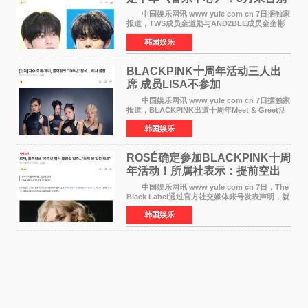
MC席位
中国娱乐网讯 www yule com cn 7日据独家
报道，TWS成员金道勋与AND2BLE成员金奎彬
将于8月离开《音乐中心》MC的位置。 金道
韩国娱乐
勋与金奎彬于去年3月与H2H A-NA一起被选为
《音乐中心》MC，约1
BLACKPINK十周年活动三人出
席 成员LISA不参加
中国娱乐网讯 www yule com cn 7日据独家
报道，BLACKPINK出道十周年Meet & Greet活
动将由智秀、ROS&Eacute;、JENNIE出席，
韩国娱乐
LISA将缺席。 此前BLACKPINK所属社YG并
未为组合出道十周年做
ROSÉ确定参加BLACKPINK十周
年活动！所属社表示：提前空出
了时间
中国娱乐网讯 www yule com cn 7日，The
Black Label通过官方社交媒体账号发表声明，就
近期网络上关于ROS&Eacute;个人行程及是否参
韩国娱乐
加BLACKPINK出道纪念活动的种种猜测作出正
式回应。 Th