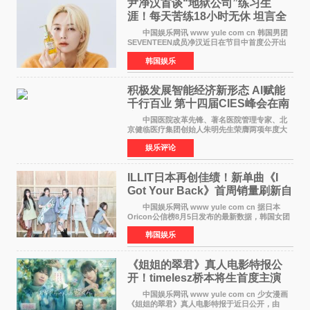
尹净汉首谈“地狱公司”练习生
涯！每天苦练18小时无休 坦言全
靠成员撑过来
中国娱乐网讯 www yule com cn 韩国男团
SEVENTEEN成员净汉近日在节目中首度公开出
道前的残酷练习生经历，并提及经纪公司Pledis
韩国娱乐
娱乐，引发广泛关注。 在8月2日播出的日本
TBS综艺节目《周
积极发展智能经济新形态 Al赋能
千行百业 第十四届CIES峰会在南
京盛大召开
中国医院改革先锋、著名医院管理专家、北
京健临医疗集团创始人朱明先生荣膺两项年度大
奖 2026年7月31日，盛夏金陵，长江之畔，
娱乐评论
以重落地·真务实·强链接为主题的2026&lsquo;人
工智能+&rsquo
ILLIT日本再创佳绩！新单曲《I
Got Your Back》首周销量刷新自
身纪录
中国娱乐网讯 www yule com cn 据日本
Oricon公信榜8月5日发布的最新数据，韩国女团
ILLIT在日本发行的第二张单曲《I Got Your
韩国娱乐
Back》首周销量达到71,009张，成功跻身最新一
期周单曲排行
《姐姐的翠君》真人电影特报公
开！timelesz桥本将生首度主演
12月4日上映
中国娱乐网讯 www yule com cn 少女漫画
《姐姐的翠君》真人电影特报于近日公开，由