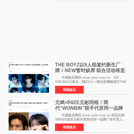
THE BOYZ以9人组签约新生厂
牌！NEW暂时缺席 组合活动将坚
定不移继续
中国娱乐网讯 www yule com cn 6日，
THE BOYZ表示：我们9人一致决定继续进行THE
BOYZ组合活动，并且已经完成了组合团体活动
韩国娱乐
签约。目前正在新生厂牌下进行活动准备。尚未
离开THE BOYZ原所
元斌×RIIZE元彬同框！两
代“WONBIN”联手代言同一品牌
颜值天花板合体
中国娱乐网讯 www yule com cn 演员元斌
与RIIZE成员元彬共同担任同一品牌广告代言人。
6日据独家报道，继演员元斌之后，RIIZE元彬最
韩国娱乐
近也被选为某在线中介平台A公司的共同广告代言
人，两人将作