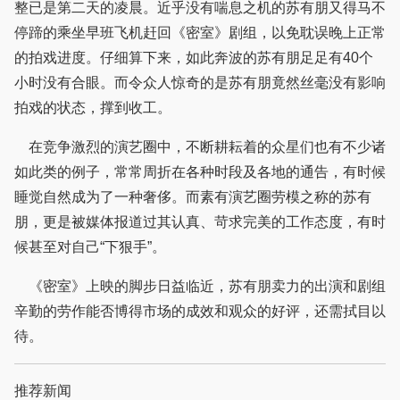
整已是第二天的凌晨。近乎没有喘息之机的苏有朋又得马不
停蹄的乘坐早班飞机赶回《密室》剧组，以免耽误晚上正常
的拍戏进度。仔细算下来，如此奔波的苏有朋足足有40个
小时没有合眼。而令众人惊奇的是苏有朋竟然丝毫没有影响
拍戏的状态，撑到收工。
在竞争激烈的演艺圈中，不断耕耘着的众星们也有不少诸
如此类的例子，常常周折在各种时段及各地的通告，有时候
睡觉自然成为了一种奢侈。而素有演艺圈劳模之称的苏有
朋，更是被媒体报道过其认真、苛求完美的工作态度，有时
候甚至对自己“下狠手”。
《密室》上映的脚步日益临近，苏有朋卖力的出演和剧组
辛勤的劳作能否博得市场的成效和观众的好评，还需拭目以
待。
推荐新闻