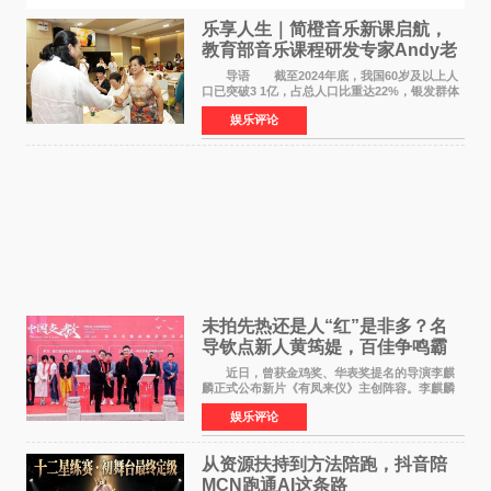
乐享人生｜简橙音乐新课启航，
教育部音乐课程研发专家Andy老
师重磅入驻领航银龄琴声
导语 截至2024年底，我国60岁及以上人
口已突破3 1亿，占总人口比重达22%，银发群体
的精神文化需求日益凸显。2024年1月，国务院办
娱乐评论
公厅印发《关于发展银发经济增进老年人福祉的
意见》——这是
未拍先热还是人“红”是非多？名
导钦点新人黄筠媞，百佳争鸣霸
气回应
近日，曾获金鸡奖、华表奖提名的导演李麒
麟正式公布新片《有凤来仪》主创阵容。李麒麟
早年凭电影《华容道》获得金鸡奖、华表奖提
娱乐评论
名，此后长期参与国内外电影制作，其担任制片
人参与的作品亦曾
从资源扶持到方法陪跑，抖音陪
MCN跑通AI这条路