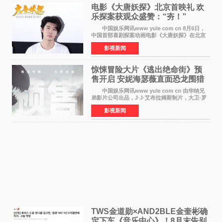
电影《大唐妖探》北京首映礼 欢
乐探案获观众盛赞：“夯！”
中国娱乐网讯www yule com cn 8月6日，
中国首部喜剧探案动画电影《大唐妖探》在北京
举办电影首映礼。导演程腾、联合导演黄珉、总
影视新闻
制片人曹紫建、制片人李莹莹，配音导演张喆，
对白指导程寅，领
惊悚冒险大片《逃出绝命街》预
售开启 安妮海瑟薇直面恐龙围猎
中国娱乐网讯www yule com cn 由华纳兄
弟影片公司出品，J·J·艾布拉姆斯制片，大卫·罗
伯特·米切尔执导，好莱坞巨星安妮·海瑟薇和伊万
影视新闻
·麦克格雷格领衔主演的2026暑期惊悚冒险大片
《逃出绝
TWS金道勋×AND2BLE金奎彬确
定下车《音乐中心》！8月末告别