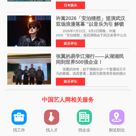
timelesz成员桥本将生担任主演，这也是他首次
日本娱乐
担任电影主演，引发高度关注。 女高中生咲
苗翠（中岛瑠菜
许嵩2026「安泊猜想」巡演武汉
双场浪漫落幕 “以音乐为引 解锁
江城记忆”
2026年7月31日、8月2日两晚，许嵩
2026「安泊猜想」巡回演唱会于武汉体育中心主
体育场盛大开唱。许嵩与数万歌迷在此相聚，从
娱乐评论
浪漫惬意的舞台设计到充满诚意与惊喜的现场互
动，共同开启了一场关于
张翼的易学江湖行——从湖湘民
间到世界500强企业！
张翼的传奇，始于湖南长沙一个普通却又不
凡的家庭。说其普通，是因为那里有世俗的烟火
气；说其不凡，是因为家中有一位洞悉天地玄机
娱乐评论
的长者——他的爷爷。作为当地的风水师，爷爷
是张翼走进易学
中国艺人网相关服务
找工作
找人才
找企业
附近职位