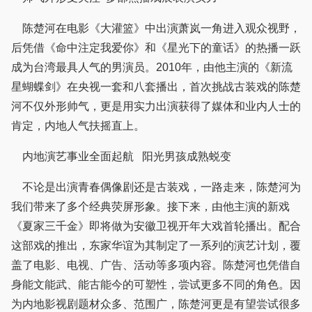
陈楚河在电影《大灌篮》中出演萧岚一角进入观众视野，
后凭借《命中注定我爱你》和《星光下的童话》的热播一跃
成为台湾最具人气的男演员。2010年，由他主演的《新流
星蝴蝶剑》在央视一套和八套播出，首次挑战古装戏的陈楚
河不仅外形帅气，更是用实力出演获得了媒体和业内人士的
肯定，内地人气扶摇直上。
内地演艺事业全面起航 阳光男孩成熟蜕变
不论是出演青春偶像剧还是古装戏，一路走来，陈楚河为
我们带来了多个经典荧屏形象。接下来，由他主演的新戏
《夏家三千金》即将做为安徽卫视开年大戏首轮播出。配合
这部戏的推出，东家华谊为其制定了一系列的演艺计划，覆
盖了电影、电视、广告、活动等多项内容。陈楚河也凭借自
身能文能武、能古能今的可塑性，尝试更多不同的角色。因
为内地影视剧题材众多、范围广，陈楚河更是有望尝试很多