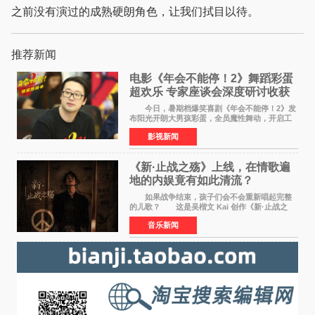
之前没有演过的成熟硬朗角色，让我们拭目以待。
推荐新闻
电影《年会不能停！2》舞蹈彩蛋
超欢乐 专家座谈会深度研讨收获
满满
今日，暑期档爆笑喜剧《年会不能停！2》发
布阳光开朗大男孩彩蛋，全员魔性舞动，开启工
位狂欢模式。影片于昨日同步举办专家座谈会，
影视新闻
导演董润年、总制片人应萝佳出席现场，与一众
业内、学界专家
《新·止战之殇》上线，在情歌遍
地的内娱竟有如此清流？
如果战争结束，孩子们会不会重新唱起完整
的儿歌？ 这是吴楷文 Kai 创作《新·止战之
殇》时最初的想法。 从伊朗相关冲突引发的
音乐新闻
地区局势，到世界各地仍在发生的动荡与不安，
战争从来不只