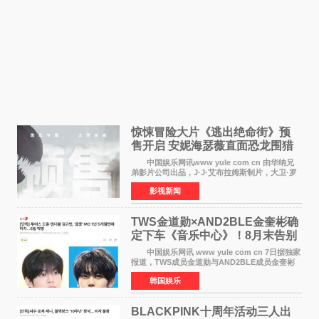
惊悚冒险大片《逃出绝命街》预
售开启 安妮海瑟薇直面恐龙围猎
中国娱乐网讯www yule com cn 由华纳兄
弟影片公司出品，J·J·艾布拉姆斯制片，大卫·罗
伯特·米切尔执导，好莱坞巨星安妮·海瑟薇和伊万
影视新闻
·麦克格雷格领衔主演的2026暑期惊悚冒险大片
《逃出绝
TWS金道勋×AND2BLE金奎彬确
定下车《音乐中心》！8月末告别
MC席位
中国娱乐网讯 www yule com cn 7日据独家
报道，TWS成员金道勋与AND2BLE成员金奎彬
将于8月离开《音乐中心》MC的位置。 金道
韩国娱乐
勋与金奎彬于去年3月与H2H A-NA一起被选为
《音乐中心》MC，约1
BLACKPINK十周年活动三人出