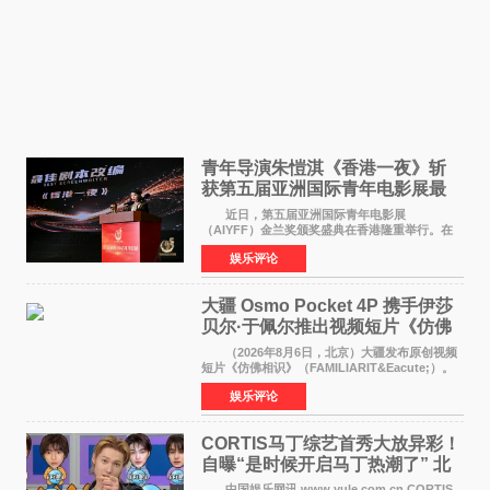
青年导演朱愷淇《香港一夜》斩
获第五届亚洲国际青年电影展最
佳剧本改编奖
近日，第五届亚洲国际青年电影展
（AIYFF）金兰奖颁奖盛典在香港隆重举行。在
这场汇聚数百位海内外电影人、文化界人士及媒
娱乐评论
体代表的亚洲青年影视盛会上，香港本土电影
《香港一夜》（Dawn in Ho
大疆 Osmo Pocket 4P 携手伊莎
贝尔·于佩尔推出视频短片《仿佛
相识》
（2026年8月6日，北京）大疆发布原创视频
短片《仿佛相识》（FAMILIARIT&Eacute;）。
视频短片由戛纳国际电影节最佳女演员伊莎贝尔·
娱乐评论
于佩尔（Isabelle Huppert）主演，全程使用大
疆首款双主摄口
CORTIS马丁综艺首秀大放异彩！
自曝“是时候开启马丁热潮了” 北
美巡演火热进行中
中国娱乐网讯 www yule com cn CORTIS