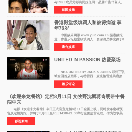
与RIIZE成员元彬共同担任同一品牌广告代言人。
6日据独家报道，继演员元斌之后，RIIZE元彬最
韩国娱乐
近也被选为某在线中介平台A公司的共同广告代言
人，两人将作
香港殿堂级填词人黎彼得病逝 享
年76岁​
中国娱乐网讯 www yule com cn 据港媒报
道，香港乐坛殿堂级填词人、资深演员黎彼得于8
月5日上午因病离世，终年76岁。好友钟志光透
港台娱乐
露，黎彼得今年3月中风后便卧床休养，身体机能
持续衰退，最
UNITED IN PASSION 热爱聚场
NBA UNITED BY JACK & JONES 郑州正弘
城全国首店启幕，与特雷西・麦克格雷迪共启热
爱 2026 年7 月21 日，
娱乐评论
NBAUNITEDBYJACK&JONES 全国首店，于郑
州正弘城正式启幕。NBA 传奇球星
《欢迎来龙餐馆》定档8月11日 文牧野沈腾蒋奇明带中餐
闯中东
电影《欢迎来龙餐馆》今日正式官宣定档8月11日全国上映，同时发布定档预
告及定档海报，并将于8月8日至10日14:00-21:00举行全国超前点映。作为战争美
食大片，影片讲述的是中国厨师徐福（沈腾
影视新闻