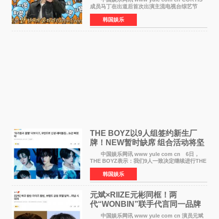
成员马丁在出道后首次出演主流电视台综艺节
目，展现了多才多艺的魅力。 马丁出演了5日
韩国娱乐
播出的MBC《Radio Star》Fashion与Passion
之间，I&lsquo;m
THE BOYZ以9人组签约新生厂
牌！NEW暂时缺席 组合活动将坚
定不移继续
中国娱乐网讯 www yule com cn 6日，
THE BOYZ表示：我们9人一致决定继续进行THE
BOYZ组合活动，并且已经完成了组合团体活动
韩国娱乐
签约。目前正在新生厂牌下进行活动准备。尚未
离开THE BOYZ原所
元斌×RIIZE元彬同框！两
代“WONBIN”联手代言同一品牌
颜值天花板合体
中国娱乐网讯 www yule com cn 演员元斌