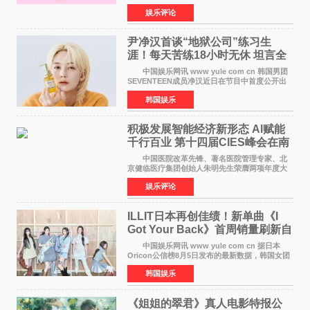
的特别赞助商,明星辣妈袁咏仪倾情参与，向广大
娱乐评论
都市女性传递健康生活新主张，寄语当代女性在
家庭与自我之间
尹净汉首谈“地狱公司”练习生
涯！每天苦练18小时无休 坦言全
靠成员撑过来
中国娱乐网讯 www yule com cn 韩国男团
SEVENTEEN成员净汉近日在节目中首度公开出
道前的残酷练习生经历，并提及经纪公司Pledis
韩国娱乐
娱乐，引发广泛关注。 在8月2日播出的日本
TBS综艺节目《周
积极发展智能经济新形态 Al赋能
千行百业 第十四届CIES峰会在南
京盛大召开
中国医院改革先锋、著名医院管理专家、北
京健临医疗集团创始人朱明先生荣膺两项年度大
奖 2026年7月31日，盛夏金陵，长江之畔，
娱乐评论
以重落地·真务实·强链接为主题的2026&lsquo;人
工智能+&rsquo
ILLIT日本再创佳绩！新单曲《I
Got Your Back》首周销量刷新自
身纪录
中国娱乐网讯 www yule com cn 据日本
Oricon公信榜8月5日发布的最新数据，韩国女团
ILLIT在日本发行的第二张单曲《I Got Your
韩国娱乐
Back》首周销量达到71,009张，成功跻身最新一
期周单曲排行
《姐姐的翠君》真人电影特报公