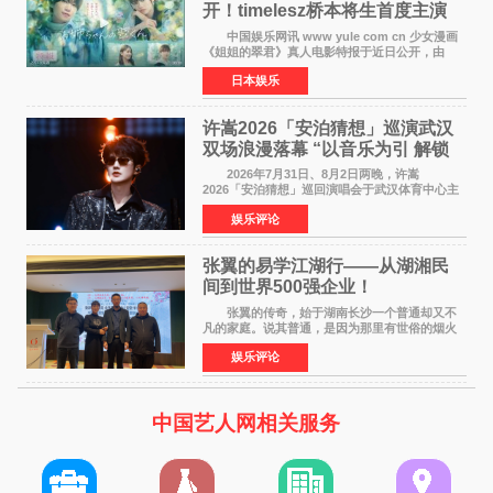
开！timelesz桥本将生首度主演
12月4日上映
中国娱乐网讯 www yule com cn 少女漫画
《姐姐的翠君》真人电影特报于近日公开，由
timelesz成员桥本将生担任主演，这也是他首次
日本娱乐
担任电影主演，引发高度关注。 女高中生咲
苗翠（中岛瑠菜
许嵩2026「安泊猜想」巡演武汉
双场浪漫落幕 “以音乐为引 解锁
江城记忆”
2026年7月31日、8月2日两晚，许嵩
2026「安泊猜想」巡回演唱会于武汉体育中心主
体育场盛大开唱。许嵩与数万歌迷在此相聚，从
娱乐评论
浪漫惬意的舞台设计到充满诚意与惊喜的现场互
动，共同开启了一场关于
张翼的易学江湖行——从湖湘民
间到世界500强企业！
张翼的传奇，始于湖南长沙一个普通却又不
凡的家庭。说其普通，是因为那里有世俗的烟火
气；说其不凡，是因为家中有一位洞悉天地玄机
娱乐评论
的长者——他的爷爷。作为当地的风水师，爷爷
是张翼走进易学
中国艺人网相关服务