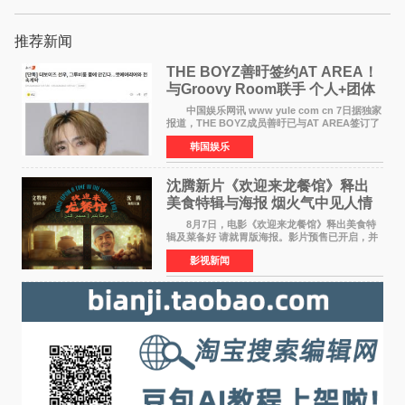
推荐新闻
THE BOYZ善旴签约AT AREA！
与Groovy Room联手 个人+团体
活动并行
中国娱乐网讯 www yule com cn 7日据独家
报道，THE BOYZ成员善旴已与AT AREA签订了
专属合约。AT AREA是由知名制作人组合
韩国娱乐
Groovy Room创立的hip-hop厂牌，旗下拥有多
位实力派音乐人，在韩
沈腾新片《欢迎来龙餐馆》释出
美食特辑与海报 烟火气中见人情
温暖
8月7日，电影《欢迎来龙餐馆》释出美食特
辑及菜备好 请就胃版海报。影片预售已开启，并
将于8月8日至10日14:00-21:00举行全国超前点
影视新闻
映。电影《欢迎来龙餐馆》作为战争美食喜剧大
片，讲述了中国