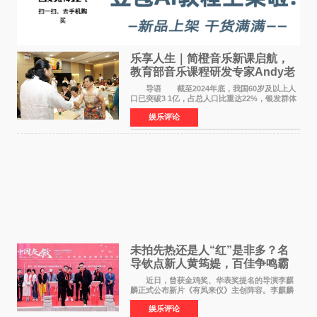
乐享人生｜简橙音乐新课启航，
教育部音乐课程研发专家Andy老
师重磅入驻领航银龄琴声
导语 截至2024年底，我国60岁及以上人
口已突破3 1亿，占总人口比重达22%，银发群体
的精神文化需求日益凸显。2024年1月，国务院办
娱乐评论
公厅印发《关于发展银发经济增进老年人福祉的
意见》——这是
未拍先热还是人“红”是非多？名
导钦点新人黄筠媞，百佳争鸣霸
气回应
近日，曾获金鸡奖、华表奖提名的导演李麒
麟正式公布新片《有凤来仪》主创阵容。李麒麟
早年凭电影《华容道》获得金鸡奖、华表奖提
娱乐评论
名，此后长期参与国内外电影制作，其担任制片