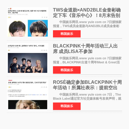
TWS金道勋×AND2BLE金奎彬确
定下车《音乐中心》！8月末告别
MC席位
中国娱乐网讯 www yule com cn 7日据独家
报道，TWS成员金道勋与AND2BLE成员金奎彬
将于8月离开《音乐中心》MC的位置。 金道
韩国娱乐
勋与金奎彬于去年3月与H2H A-NA一起被选为
《音乐中心》MC，约1
BLACKPINK十周年活动三人出
席 成员LISA不参加
中国娱乐网讯 www yule com cn 7日据独家
报道，BLACKPINK出道十周年Meet & Greet活
动将由智秀、ROS&Eacute;、JENNIE出席，
韩国娱乐
LISA将缺席。 此前BLACKPINK所属社YG并
未为组合出道十周年做
ROSÉ确定参加BLACKPINK十周
年活动！所属社表示：提前空出
了时间
中国娱乐网讯 www yule com cn 7日，The
Black Label通过官方社交媒体账号发表声明，就
近期网络上关于ROS&Eacute;个人行程及是否参
韩国娱乐
加BLACKPINK出道纪念活动的种种猜测作出正
式回应。 Th