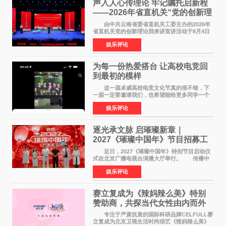
声入人心传理论 牢记嘱托启新程
——2026年省直机关“党的创新理
论我来讲”宣讲活动圆满落幕
由中共云南省委省直机关工委主办的2026年
省直机关党的创新理论我来讲宣讲活动于8月4日
至5日在昆明举办。活动以 "牢记嘱托 感恩奋进
娱乐评论
开创云南发展新局面 "为主题，坚持以新时代中国
特色社会主义
为每一份热爱搭台 让高校电竞回
到最初的模样
这一届卓威高校电竞文化节真的很不错，下
一届一定要邀请我们，也希望能给更多同学一个
来到现场的机会。 2026卓威高校电竞文化节
娱乐评论
已经落下帷幕，在活动结束后，仍有不少高校电
竞社负责人和现
逐光承文脉 启璀璨新章｜
2027《璀璨中国年》节目招募工
作圆满启动
近日，2027《璀璨中国年》特别节目启动仪
式在北京广播电视台演播大厅举行。 传播中
华优秀传统文化，弘扬纯正国风艺术，打造高规
娱乐评论
格、高质感、正能量的文艺盛典，是璀璨中国年
矢志不渝的初心
赛立复成为《辣妈辣么美》特别
赞助商，共探当代女性由内而外
活力美
专注于严肃抗衰的国际科研品牌CELFULL赛
立复成为北京卫视生活时尚综艺《辣妈辣么美》