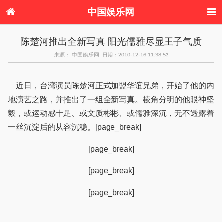
中国娱乐网
首页
新闻
女性
内地娱乐
陈楚河推出全新写真 阳光儒雅尽显王子气质
港台娱乐
日本娱乐
韩国娱乐
欧美娱乐
来源： 中国娱乐网 日期：2010-12-16 11:38:52
体育花边
音乐新闻
影视新闻
内地明星八卦
港台明星八卦
日本韩国明星
欧美明星八卦
娱乐评论
八卦
近日，台湾演员陈楚河正式加盟华谊兄弟，开始了他的内
地演艺之路，并推出了一组全新写真。棱角分明的他眼神坚
毅，或运动感十足、或文质彬彬、或儒雅深沉，无不透露着
一丝沉淀后的从容沉稳。[page_break]
[page_break]
[page_break]
[page_break]