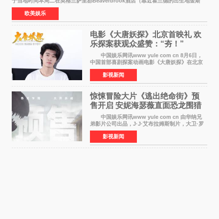
于当地时间本周二在英格兰萨里郡Beaverbrook酒店（靠近霍兰德的出生地金斯
顿）举办婚宴，邀请家人与朋友们喝喜酒，庆祝
欧美娱乐
电影《大唐妖探》北京首映礼 欢
乐探案获观众盛赞：“夯！”
中国娱乐网讯www yule com cn 8月6日，
中国首部喜剧探案动画电影《大唐妖探》在北京
举办电影首映礼。导演程腾、联合导演黄珉、总
影视新闻
制片人曹紫建、制片人李莹莹，配音导演张喆，
对白指导程寅，领
惊悚冒险大片《逃出绝命街》预
售开启 安妮海瑟薇直面恐龙围猎
中国娱乐网讯www yule com cn 由华纳兄
弟影片公司出品，J·J·艾布拉姆斯制片，大卫·罗
伯特·米切尔执导，好莱坞巨星安妮·海瑟薇和伊万
影视新闻
·麦克格雷格领衔主演的2026暑期惊悚冒险大片
《逃出绝