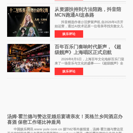
人参与的作品亦曾
从资源扶持到方法陪跑，抖音陪
MCN跑通AI这条路
抖音精选作者@旧梦留声机 自2026年4月开
始运营，通过AI技术还原一位母亲寻找失散女儿
的故事，凭借强情感表达获得大量用户关注，发
娱乐评论
布仅21小时便获得超1亿曝光、超1000万互动。
此后，账号持续沿
百年百乐门奏响时代新声，《超
级靓声》上海唱区正式启航
2026年8月5日，上海百年文化地标百乐门迎
来了一场音乐与文化的盛事——《超级靓声》全
国励志音乐公益节目上海唱区新闻发布会暨启动
娱乐评论
仪式在此隆重举行。各界领导、嘉宾与媒体朋友
齐聚一堂，共同
汤姆·霍兰德与赞达亚婚后宴请亲友！英格兰乡间酒店办
喜酒 保密工作堪比神盾局
中国娱乐网讯 www yule com cn 据TMZ等外媒报道，汤姆·霍兰德与赞达亚