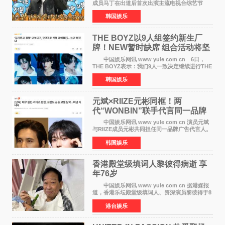
成员马丁在出道后首次出演主流电视台综艺节
目，展现了多才多艺的魅力。 马丁出演了5日
韩国娱乐
播出的MBC《Radio Star》Fashion与Passion
之间，I&lsquo;m
THE BOYZ以9人组签约新生厂
牌！NEW暂时缺席 组合活动将坚
定不移继续
中国娱乐网讯 www yule com cn 6日，
THE BOYZ表示：我们9人一致决定继续进行THE
BOYZ组合活动，并且已经完成了组合团体活动
韩国娱乐
签约。目前正在新生厂牌下进行活动准备。尚未
离开THE BOYZ原所
元斌×RIIZE元彬同框！两
代“WONBIN”联手代言同一品牌
颜值天花板合体
中国娱乐网讯 www yule com cn 演员元斌
与RIIZE成员元彬共同担任同一品牌广告代言人。
6日据独家报道，继演员元斌之后，RIIZE元彬最
韩国娱乐
近也被选为某在线中介平台A公司的共同广告代言
人，两人将作
香港殿堂级填词人黎彼得病逝 享
年76岁​
中国娱乐网讯 www yule com cn 据港媒报
道，香港乐坛殿堂级填词人、资深演员黎彼得于8
月5日上午因病离世，终年76岁。好友钟志光透
港台娱乐
露，黎彼得今年3月中风后便卧床休养，身体机能
持续衰退，最