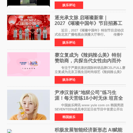
来到现场的机会。 2026卓威高校电竞文化节
娱乐评论
已经落下帷幕，在活动结束后，仍有不少高校电
竞社负责人和现
逐光承文脉 启璀璨新章｜
2027《璀璨中国年》节目招募工
作圆满启动
近日，2027《璀璨中国年》特别节目启动仪
式在北京广播电视台演播大厅举行。 传播中
华优秀传统文化，弘扬纯正国风艺术，打造高规
娱乐评论
格、高质感、正能量的文艺盛典，是璀璨中国年
矢志不渝的初心
赛立复成为《辣妈辣么美》特别
赞助商，共探当代女性由内而外
活力美
专注于严肃抗衰的国际科研品牌CELFULL赛
立复成为北京卫视生活时尚综艺《辣妈辣么美》
的特别赞助商,明星辣妈袁咏仪倾情参与，向广大
娱乐评论
都市女性传递健康生活新主张，寄语当代女性在
家庭与自我之间
尹净汉首谈“地狱公司”练习生
涯！每天苦练18小时无休 坦言全
靠成员撑过来
中国娱乐网讯 www yule com cn 韩国男团
SEVENTEEN成员净汉近日在节目中首度公开出
道前的残酷练习生经历，并提及经纪公司Pledis
韩国娱乐
娱乐，引发广泛关注。 在8月2日播出的日本
TBS综艺节目《周
积极发展智能经济新形态 Al赋能