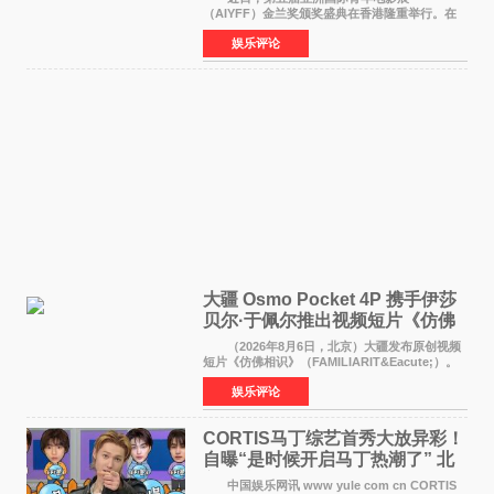
（AIYFF）金兰奖颁奖盛典在香港隆重举行。在
这场汇聚数百位海内外电影人、文化界人士及媒
娱乐评论
体代表的亚洲青年影视盛会上，香港本土电影
《香港一夜》（Dawn in Ho
大疆 Osmo Pocket 4P 携手伊莎
贝尔·于佩尔推出视频短片《仿佛
相识》
（2026年8月6日，北京）大疆发布原创视频
短片《仿佛相识》（FAMILIARIT&Eacute;）。
视频短片由戛纳国际电影节最佳女演员伊莎贝尔·
娱乐评论
于佩尔（Isabelle Huppert）主演，全程使用大
疆首款双主摄口
CORTIS马丁综艺首秀大放异彩！
自曝“是时候开启马丁热潮了” 北
美巡演火热进行中
中国娱乐网讯 www yule com cn CORTIS