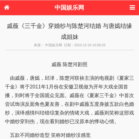
中国娱乐网
首页
新闻
女性
内地娱乐
戚薇《三千金》穿婚纱与陈楚河结婚 与唐嫣结缘
港台娱乐
日本娱乐
韩国娱乐
欧美娱乐
成姐妹
体育花边
音乐新闻
影视新闻
内地明星八卦
港台明星八卦
日本韩国明星
欧美明星八卦
娱乐评论
来源： 中国娱乐网 日期：2010-12-24 10:06:26
八卦
戚薇 陈楚河剧照
由戚薇，唐嫣，邱泽，陈楚河联袂主演的电视剧《夏家三
千金》将于2011年1月份在安徽卫视做为开年大戏全国首
播，到时将于全国观众见面。戚薇在《夏家三千金》中首次
尝试饰演反面角色夏友善，在剧中戚薇五度身披五款白色婚
纱，演绎感情纠结错综复杂的情绪大戏，戚薇则笑称这部戏
中婚纱穿到伤，现在看到婚纱已没原本的悸动心情。
五款不同婚纱造型 笑称对婚纱没感觉