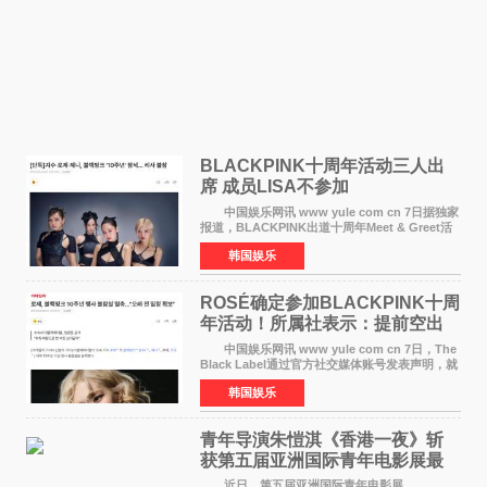
BLACKPINK十周年活动三人出
席 成员LISA不参加
中国娱乐网讯 www yule com cn 7日据独家
报道，BLACKPINK出道十周年Meet & Greet活
动将由智秀、ROS&Eacute;、JENNIE出席，
韩国娱乐
LISA将缺席。 此前BLACKPINK所属社YG并
未为组合出道十周年做
ROSÉ确定参加BLACKPINK十周
年活动！所属社表示：提前空出
了时间
中国娱乐网讯 www yule com cn 7日，The
Black Label通过官方社交媒体账号发表声明，就
近期网络上关于ROS&Eacute;个人行程及是否参
韩国娱乐
加BLACKPINK出道纪念活动的种种猜测作出正
式回应。 Th
青年导演朱愷淇《香港一夜》斩
获第五届亚洲国际青年电影展最
佳剧本改编奖
近日，第五届亚洲国际青年电影展