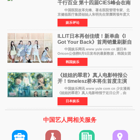
千行百业 第十四届CIES峰会在南
京盛大召开
中国医院改革先锋、著名医院管理专家、北
京健临医疗集团创始人朱明先生荣膺两项年度大
奖 2026年7月31日，盛夏金陵，长江之畔，
娱乐评论
以重落地·真务实·强链接为主题的2026&lsquo;人
工智能+&rsquo
ILLIT日本再创佳绩！新单曲《I
Got Your Back》首周销量刷新自
身纪录
中国娱乐网讯 www yule com cn 据日本
Oricon公信榜8月5日发布的最新数据，韩国女团
ILLIT在日本发行的第二张单曲《I Got Your
韩国娱乐
Back》首周销量达到71,009张，成功跻身最新一
期周单曲排行
《姐姐的翠君》真人电影特报公
开！timelesz桥本将生首度主演
12月4日上映
中国娱乐网讯 www yule com cn 少女漫画
《姐姐的翠君》真人电影特报于近日公开，由
timelesz成员桥本将生担任主演，这也是他首次
日本娱乐
担任电影主演，引发高度关注。 女高中生咲
苗翠（中岛瑠菜
中国艺人网相关服务