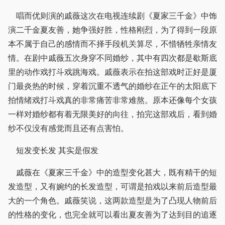
唱而优则演的戚薇这次在电视连续剧《夏家三千金》中饰
演二千金夏友善，她争强好胜，性格刚烈，为了得到一段原
本不属于自己的感情而不择手段机关算尽，不惜牺牲亲情友
情。在剧中戚薇五次身穿不同婚纱，其中有四次都是歇斯底
里的动作戏打斗戏跳海戏。戚薇表示在拍这部戏时正好是厦
门最炎热的时候，穿着沉重不透气的婚纱在正午的太阳底下
拍情绪戏打斗戏真的非常痛苦非常难熬。原本还像每个女孩
一样对婚纱都有着无限美好的向往，拍完这部戏后，看到婚
纱不仅没有感觉而且还有点害怕。
短发变长发 其实是假发
戚薇在《夏家三千金》中的造型变化甚大，既有精干的短
发造型，又有婉约的长发造型，可谓是拍戏以来前后造型最
大的一个角色。戚薇笑说，这两款造型是为了凸现人物前后
的性格的变化，也完全就可以看出夏友善为了达到目的追逐