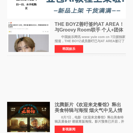
THE BOYZ善旴签约AT AREA！
与Groovy Room联手 个人+团体
活动并行
中国娱乐网讯 www yule com cn 7日据独家
报道，THE BOYZ成员善旴已与AT AREA签订了
专属合约。AT AREA是由知名制作人组合
韩国娱乐
Groovy Room创立的hip-hop厂牌，旗下拥有多
位实力派音乐人，在韩
沈腾新片《欢迎来龙餐馆》释出
美食特辑与海报 烟火气中见人情
温暖
8月7日，电影《欢迎来龙餐馆》释出美食特
辑及菜备好 请就胃版海报。影片预售已开启，并
将于8月8日至10日14:00-21:00举行全国超前点
影视新闻
映。电影《欢迎来龙餐馆》作为战争美食喜剧大