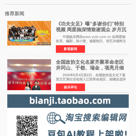
推荐新闻
《功夫女足》曝“多谢你们”特别
视频 周星驰深情致谢观众 岁月沉
淀不灭初心
中国娱乐网讯www yule com cn 由周星驰
执导、编剧，张小斐、迪丽热巴、张艺兴领衔主
演，刘嘉玲、佐藤健特别出演，艾米、雪野、蔡
影视新闻
思贝、胡予安、倪好特别介绍的喜剧电影《功夫
女足》释出多谢你
全国政协文化名家齐聚革命老区
井冈山、于都、瑞金，项亮月倾
情献唱《桃花谣》致敬红色沃土
2026年8月4日至6日，全国政协送文化下基
层文艺演出活动深入江西革命老区，相继走进井
冈山、于都长征出发地、瑞金三地。由全国政协
娱乐评论
文化文史和学习委员会副主任、甘肃省政协原主
席欧阳坚率团，一