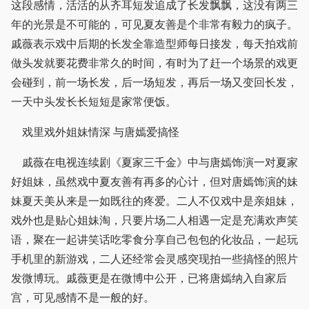
这段感情，活活的从齐耳短发追成了长发飘飘，这没有两三
年的光景是不可能的，可见夏友善是个非常有毅力的疯子。
戚薇表示戏中后期的长发全靠造型师每日接发，每天拍戏前
做头发就要花费非常久的时间，有时为了赶一个场景的戏更
会碰到，前一场长发，后一场短发，再后一场又变回长发，
一天中头发长长短短是家常便饭。
戏里戏外姐妹情深 与唐嫣爱搞怪
戚薇在电视连续剧《夏家三千金》中与唐嫣饰演一对夏家
好姐妹，虽然戏中夏友善有再多的心计，但对唐嫣饰演的妹
妹夏天美从来是一如既往的疼爱。二人不仅戏中是亲姐妹，
戏外也是贴心姐妹淘，只要片场二人相遇一定是充满欢声笑
语，聚在一起讲笑话吃零食分享自己包包的化妆品，一起玩
手机里的新游戏，二人还经常会灵感突现拍一些搞怪的照片
发微博玩。戚薇更是在微博中公开，已将唐嫣纳入自家后
宫，可见感情不是一般的好。