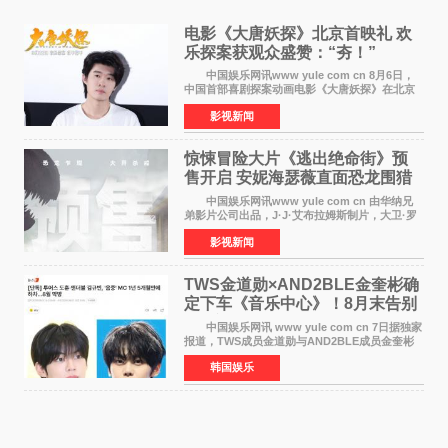
电影《大唐妖探》北京首映礼 欢
乐探案获观众盛赞：“夯！”
中国娱乐网讯www yule com cn 8月6日，
中国首部喜剧探案动画电影《大唐妖探》在北京
举办电影首映礼。导演程腾、联合导演黄珉、总
影视新闻
制片人曹紫建、制片人李莹莹，配音导演张喆，
对白指导程寅，领
惊悚冒险大片《逃出绝命街》预
售开启 安妮海瑟薇直面恐龙围猎
中国娱乐网讯www yule com cn 由华纳兄
弟影片公司出品，J·J·艾布拉姆斯制片，大卫·罗
伯特·米切尔执导，好莱坞巨星安妮·海瑟薇和伊万
影视新闻
·麦克格雷格领衔主演的2026暑期惊悚冒险大片
《逃出绝
TWS金道勋×AND2BLE金奎彬确
定下车《音乐中心》！8月末告别
MC席位
中国娱乐网讯 www yule com cn 7日据独家
报道，TWS成员金道勋与AND2BLE成员金奎彬
将于8月离开《音乐中心》MC的位置。 金道
韩国娱乐
勋与金奎彬于去年3月与H2H A-NA一起被选为
《音乐中心》MC，约1