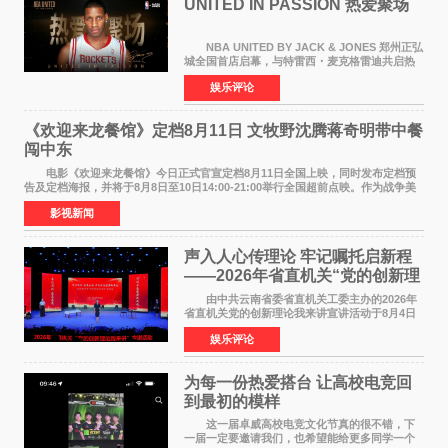
UNITED IN PASSION 热爱聚场
NBA UNITED BY JACK & JONES 郑州正弘
城全国首店启幕，与特雷西・麦克格雷迪共启热
爱 2026 年7 月21 日，
娱乐评论
NBAUNITEDBYJACK&JONES 全国首店，于郑
州正弘城正式启幕。NBA 传奇球星
《欢迎来龙餐馆》定档8月11日 文牧野沈腾蒋奇明带中餐
闯中东
电影《欢迎来龙餐馆》今日正式官宣定档8月11日全国上映，同时发布定档预
告及定档海报，并将于8月8日至10日14:00-21:00举行全国超前点映。作为战争美
食大片，影片讲述的是中国厨师徐福（沈腾
影视新闻
声入人心传理论 牢记嘱托启新程
——2026年省直机关“党的创新理
论我来讲”宣讲活动圆满落幕
由中共云南省委省直机关工委主办的2026年
省直机关党的创新理论我来讲宣讲活动于8月4日
至5日在昆明举办。活动以 "牢记嘱托 感恩奋进
娱乐评论
开创云南发展新局面 "为主题，坚持以新时代中国
特色社会主义
为每一份热爱搭台 让高校电竞回
到最初的模样
这一届卓威高校电竞文化节真的很不错，下
一届一定要邀请我们，也希望能给更多同学一个