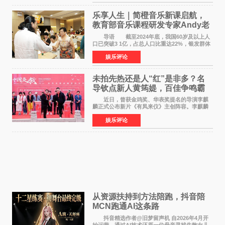
片，讲述了中国
乐享人生｜简橙音乐新课启航，
教育部音乐课程研发专家Andy老
师重磅入驻领航银龄琴声
导语 截至2024年底，我国60岁及以上人
口已突破3 1亿，占总人口比重达22%，银发群体
的精神文化需求日益凸显。2024年1月，国务院办
娱乐评论
公厅印发《关于发展银发经济增进老年人福祉的
意见》——这是
未拍先热还是人“红”是非多？名
导钦点新人黄筠媞，百佳争鸣霸
气回应
近日，曾获金鸡奖、华表奖提名的导演李麒
麟正式公布新片《有凤来仪》主创阵容。李麒麟
早年凭电影《华容道》获得金鸡奖、华表奖提
娱乐评论
名，此后长期参与国内外电影制作，其担任制片
人参与的作品亦曾
从资源扶持到方法陪跑，抖音陪
MCN跑通AI这条路
抖音精选作者@旧梦留声机 自2026年4月开