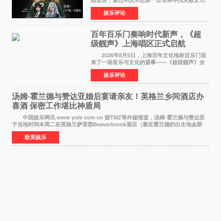
始运营，通过AI技术还原一位母亲寻找失散女儿
的故事，凭借强情感表达获得大量用户关注，发
娱乐评论
布仅21小时便获得超1亿曝光、超1000万互动。
此后，账号持续沿
百年百乐门奏响时代新声，《超
级靓声》上海唱区正式启航
2026年8月5日，上海百年文化地标百乐门迎
来了一场音乐与文化的盛事——《超级靓声》全
国励志音乐公益节目上海唱区新闻发布会暨启动
娱乐评论
仪式在此隆重举行。各界领导、嘉宾与媒体朋友
齐聚一堂，共同
汤姆·霍兰德与赞达亚婚后宴请亲友！英格兰乡间酒店办
喜酒 保密工作堪比神盾局
中国娱乐网讯 www yule com cn 据TMZ等外媒报道，汤姆·霍兰德与赞达亚
于当地时间本周二在英格兰萨里郡Beaverbrook酒店（靠近霍兰德的出生地金斯
顿）举办婚宴，邀请家人与朋友们喝喜酒，庆祝
欧美娱乐