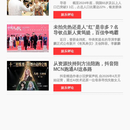
师重磅入驻领航银龄琴声
导语 截至2024年底，我国60岁及以上人
口已突破3 1亿，占总人口比重达22%，银发群体
的精神文化需求日益凸显。2024年1月，国务院办
娱乐评论
公厅印发《关于发展银发经济增进老年人福祉的
意见》——这是
未拍先热还是人“红”是非多？名
导钦点新人黄筠媞，百佳争鸣霸
气回应
近日，曾获金鸡奖、华表奖提名的导演李麒
麟正式公布新片《有凤来仪》主创阵容。李麒麟
早年凭电影《华容道》获得金鸡奖、华表奖提
娱乐评论
名，此后长期参与国内外电影制作，其担任制片
人参与的作品亦曾
从资源扶持到方法陪跑，抖音陪
MCN跑通AI这条路
抖音精选作者@旧梦留声机 自2026年4月开
始运营，通过AI技术还原一位母亲寻找失散女儿
的故事，凭借强情感表达获得大量用户关注，发
娱乐评论
布仅21小时便获得超1亿曝光、超1000万互动。
此后，账号持续沿