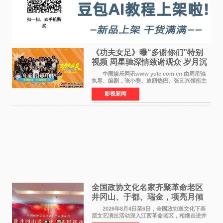
《功夫女足》曝“多谢你们”特别
视频 周星驰深情致谢观众 岁月沉
淀不灭初心
中国娱乐网讯www yule com cn 由周星驰
执导、编剧，张小斐、迪丽热巴、张艺兴领衔主
演，刘嘉玲、佐藤健特别出演，艾米、雪野、蔡
影视新闻
思贝、胡予安、倪好特别介绍的喜剧电影《功夫
女足》释出多谢你
全国政协文化名家齐聚革命老区
井冈山、于都、瑞金，项亮月倾
情献唱《桃花谣》致敬红色沃土
2026年8月4日至6日，全国政协送文化下基
层文艺演出活动深入江西革命老区，相继走进井
冈山、于都长征出发地、瑞金三地。由全国政协