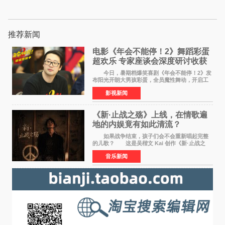
推荐新闻
电影《年会不能停！2》舞蹈彩蛋
超欢乐 专家座谈会深度研讨收获
满满
今日，暑期档爆笑喜剧《年会不能停！2》发
布阳光开朗大男孩彩蛋，全员魔性舞动，开启工
位狂欢模式。影片于昨日同步举办专家座谈会，
影视新闻
导演董润年、总制片人应萝佳出席现场，与一众
业内、学界专家
《新·止战之殇》上线，在情歌遍
地的内娱竟有如此清流？
如果战争结束，孩子们会不会重新唱起完整
的儿歌？ 这是吴楷文 Kai 创作《新·止战之
殇》时最初的想法。 从伊朗相关冲突引发的
音乐新闻
地区局势，到世界各地仍在发生的动荡与不安，
战争从来不只