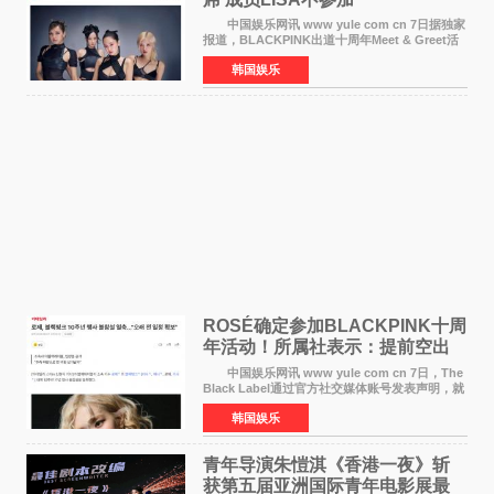
中国娱乐网讯 www yule com cn 7日据独家
报道，BLACKPINK出道十周年Meet & Greet活
动将由智秀、ROS&Eacute;、JENNIE出席，
韩国娱乐
LISA将缺席。 此前BLACKPINK所属社YG并
未为组合出道十周年做
ROSÉ确定参加BLACKPINK十周
年活动！所属社表示：提前空出
了时间
中国娱乐网讯 www yule com cn 7日，The
Black Label通过官方社交媒体账号发表声明，就
近期网络上关于ROS&Eacute;个人行程及是否参
韩国娱乐
加BLACKPINK出道纪念活动的种种猜测作出正
式回应。 Th
青年导演朱愷淇《香港一夜》斩
获第五届亚洲国际青年电影展最