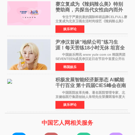
赛立复成为《辣妈辣么美》特别
赞助商，共探当代女性由内而外
活力美
专注于严肃抗衰的国际科研品牌CELFULL赛
立复成为北京卫视生活时尚综艺《辣妈辣么美》
的特别赞助商,明星辣妈袁咏仪倾情参与，向广大
娱乐评论
都市女性传递健康生活新主张，寄语当代女性在
家庭与自我之间
尹净汉首谈“地狱公司”练习生
涯！每天苦练18小时无休 坦言全
靠成员撑过来
中国娱乐网讯 www yule com cn 韩国男团
SEVENTEEN成员净汉近日在节目中首度公开出
道前的残酷练习生经历，并提及经纪公司Pledis
韩国娱乐
娱乐，引发广泛关注。 在8月2日播出的日本
TBS综艺节目《周
积极发展智能经济新形态 Al赋能
千行百业 第十四届CIES峰会在南
京盛大召开
中国医院改革先锋、著名医院管理专家、北
京健临医疗集团创始人朱明先生荣膺两项年度大
奖 2026年7月31日，盛夏金陵，长江之畔，
娱乐评论
以重落地·真务实·强链接为主题的2026&lsquo;人
工智能+&rsquo
中国艺人网相关服务