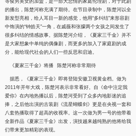
等俊男美女的加盟，是一部大悲情的家庭伦理剧，对于此剧
的播出，陈楚河称充满了期待。在节目录制中，陈楚河以全
新发型亮相，给人耳目一新的感觉，他用“多纠结”来形容剧
中饰演的“钟皓天”一角，在戚薇和张朦两个女孩之间发生了
很多纠结的情感故事。据陈楚河介绍，《夏家三千金》并不
是大家想象中单纯的偶像剧，而更多的加入了家庭剧的成
分，能给现代社会的人们一些反思和启迪。
《夏家三千金》将播 陈楚河称非常期待
据悉，《夏家三千金》即将登陆安徽卫视黄金档。做为
2011年开年大戏，陈楚河表示非常看好。自《命中注定我
爱你》在内地热播以后，陈楚河受到了众多内地影迷的追
捧，之后他出演的古装剧《流星蝴蝶剑》更是在央视一套和
八套热播取得了超高的收视率。这一次做为男一号的他带着
全新作品《夏家三千金》出发，演技越来越纯熟的他将给我
们带来更加精彩的表现。