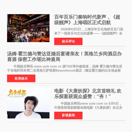
百年百乐门奏响时代新声，《超
级靓声》上海唱区正式启航
2026年8月5日，上海百年文化地标百乐门迎
来了一场音乐与文化的盛事——《超级靓声》全
国励志音乐公益节目上海唱区新闻发布会暨启动
娱乐评论
仪式在此隆重举行。各界领导、嘉宾与媒体朋友
齐聚一堂，共同
汤姆·霍兰德与赞达亚婚后宴请亲友！英格兰乡间酒店办
喜酒 保密工作堪比神盾局
中国娱乐网讯 www yule com cn 据TMZ等外媒报道，汤姆·霍兰德与赞达亚
于当地时间本周二在英格兰萨里郡Beaverbrook酒店（靠近霍兰德的出生地金斯
顿）举办婚宴，邀请家人与朋友们喝喜酒，庆祝
欧美娱乐
电影《大唐妖探》北京首映礼 欢
乐探案获观众盛赞：“夯！”
中国娱乐网讯www yule com cn 8月6日，
中国首部喜剧探案动画电影《大唐妖探》在北京
举办电影首映礼。导演程腾、联合导演黄珉、总
影视新闻
制片人曹紫建、制片人李莹莹，配音导演张喆，
对白指导程寅，领