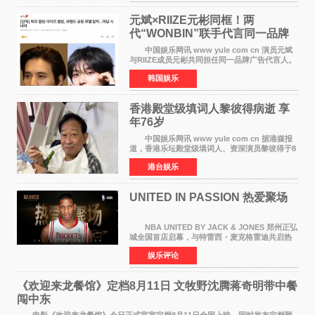
离开THE BOYZ原所
元斌×RIIZE元彬同框！两
代“WONBIN”联手代言同一品牌
颜值天花板合体
中国娱乐网讯 www yule com cn 演员元斌
与RIIZE成员元彬共同担任同一品牌广告代言人。
6日据独家报道，继演员元斌之后，RIIZE元彬最
韩国娱乐
近也被选为某在线中介平台A公司的共同广告代言
人，两人将作
香港殿堂级填词人黎彼得病逝 享
年76岁​
中国娱乐网讯 www yule com cn 据港媒报
道，香港乐坛殿堂级填词人、资深演员黎彼得于8
月5日上午因病离世，终年76岁。好友钟志光透
港台娱乐
露，黎彼得今年3月中风后便卧床休养，身体机能
持续衰退，最
UNITED IN PASSION 热爱聚场
NBA UNITED BY JACK & JONES 郑州正弘
城全国首店启幕，与特雷西・麦克格雷迪共启热
爱 2026 年7 月21 日，
娱乐评论
NBAUNITEDBYJACK&JONES 全国首店，于郑
州正弘城正式启幕。NBA 传奇球星
《欢迎来龙餐馆》定档8月11日 文牧野沈腾蒋奇明带中餐
闯中东