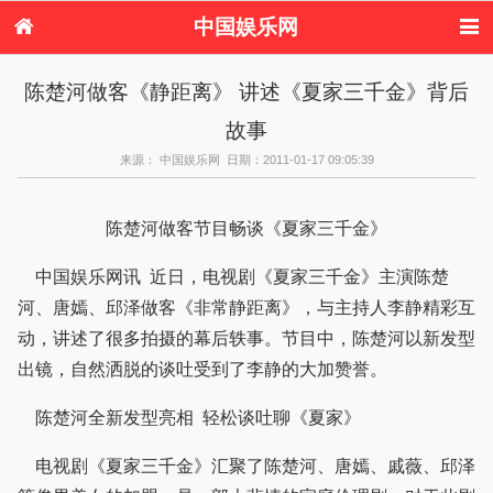
中国娱乐网
首页
新闻
女性
内地娱乐
陈楚河做客《静距离》 讲述《夏家三千金》背后
港台娱乐
日本娱乐
韩国娱乐
欧美娱乐
故事
体育花边
音乐新闻
影视新闻
内地明星八卦
港台明星八卦
日本韩国明星
欧美明星八卦
娱乐评论
来源： 中国娱乐网 日期：2011-01-17 09:05:39
八卦
陈楚河做客节目畅谈《夏家三千金》
中国娱乐网讯 近日，电视剧《夏家三千金》主演陈楚
河、唐嫣、邱泽做客《非常静距离》，与主持人李静精彩互
动，讲述了很多拍摄的幕后轶事。节目中，陈楚河以新发型
出镜，自然洒脱的谈吐受到了李静的大加赞誉。
陈楚河全新发型亮相 轻松谈吐聊《夏家》
电视剧《夏家三千金》汇聚了陈楚河、唐嫣、戚薇、邱泽