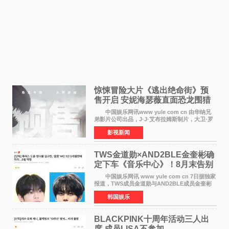
惊悚冒险大片《逃出绝命街》预
售开启 安妮海瑟薇直面恐龙围猎
中国娱乐网讯www yule com cn 由华纳兄
弟影片公司出品，J·J·艾布拉姆斯制片，大卫·罗
伯特·米切尔执导，好莱坞巨星安妮·海瑟薇和伊万
影视新闻
·麦克格雷格领衔主演的2026暑期惊悚冒险大片
《逃出绝
TWS金道勋×AND2BLE金奎彬确
定下车《音乐中心》！8月末告别
MC席位
中国娱乐网讯 www yule com cn 7日据独家
报道，TWS成员金道勋与AND2BLE成员金奎彬
将于8月离开《音乐中心》MC的位置。 金道
韩国娱乐
勋与金奎彬于去年3月与H2H A-NA一起被选为
《音乐中心》MC，约1
BLACKPINK十周年活动三人出
席 成员LISA不参加