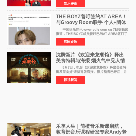
娱乐评论
文化文史和学习委员会副主任、甘肃省政协原主
席欧阳坚率团，一
THE BOYZ善旴签约AT AREA！
与Groovy Room联手 个人+团体
活动并行
中国娱乐网讯 www yule com cn 7日据独家
报道，THE BOYZ成员善旴已与AT AREA签订了
专属合约。AT AREA是由知名制作人组合
韩国娱乐
Groovy Room创立的hip-hop厂牌，旗下拥有多
位实力派音乐人，在韩
沈腾新片《欢迎来龙餐馆》释出
美食特辑与海报 烟火气中见人情
温暖
8月7日，电影《欢迎来龙餐馆》释出美食特
辑及菜备好 请就胃版海报。影片预售已开启，并
将于8月8日至10日14:00-21:00举行全国超前点
影视新闻
映。电影《欢迎来龙餐馆》作为战争美食喜剧大
片，讲述了中国
乐享人生｜简橙音乐新课启航，
教育部音乐课程研发专家Andy老