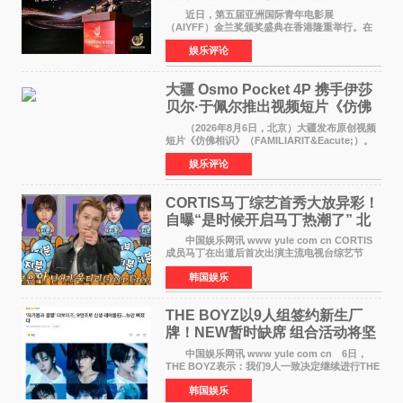
佳剧本改编奖
近日，第五届亚洲国际青年电影展
（AIYFF）金兰奖颁奖盛典在香港隆重举行。在
这场汇聚数百位海内外电影人、文化界人士及媒
娱乐评论
体代表的亚洲青年影视盛会上，香港本土电影
《香港一夜》（Dawn in Ho
大疆 Osmo Pocket 4P 携手伊莎
贝尔·于佩尔推出视频短片《仿佛
相识》
（2026年8月6日，北京）大疆发布原创视频
短片《仿佛相识》（FAMILIARIT&Eacute;）。
视频短片由戛纳国际电影节最佳女演员伊莎贝尔·
娱乐评论
于佩尔（Isabelle Huppert）主演，全程使用大
疆首款双主摄口
CORTIS马丁综艺首秀大放异彩！
自曝“是时候开启马丁热潮了” 北
美巡演火热进行中
中国娱乐网讯 www yule com cn CORTIS
成员马丁在出道后首次出演主流电视台综艺节
目，展现了多才多艺的魅力。 马丁出演了5日
韩国娱乐
播出的MBC《Radio Star》Fashion与Passion
之间，I&lsquo;m
THE BOYZ以9人组签约新生厂
牌！NEW暂时缺席 组合活动将坚
定不移继续
中国娱乐网讯 www yule com cn 6日，
THE BOYZ表示：我们9人一致决定继续进行THE
BOYZ组合活动，并且已经完成了组合团体活动
韩国娱乐
签约。目前正在新生厂牌下进行活动准备。尚未