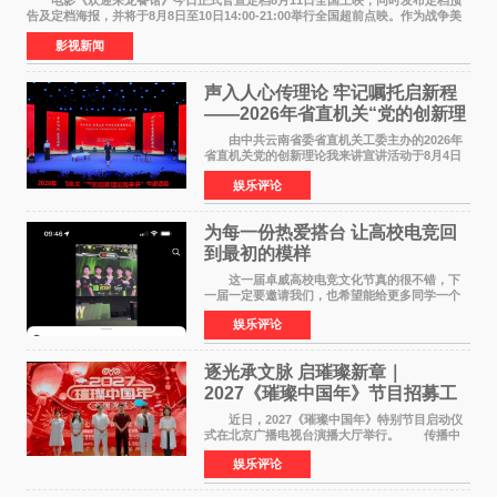
电影《欢迎来龙餐馆》今日正式官宣定档8月11日全国上映，同时发布定档预
告及定档海报，并将于8月8日至10日14:00-21:00举行全国超前点映。作为战争美
食大片，影片讲述的是中国厨师徐福（沈腾
影视新闻
声入人心传理论 牢记嘱托启新程
——2026年省直机关“党的创新理
论我来讲”宣讲活动圆满落幕
由中共云南省委省直机关工委主办的2026年
省直机关党的创新理论我来讲宣讲活动于8月4日
至5日在昆明举办。活动以 "牢记嘱托 感恩奋进
娱乐评论
开创云南发展新局面 "为主题，坚持以新时代中国
特色社会主义
为每一份热爱搭台 让高校电竞回
到最初的模样
这一届卓威高校电竞文化节真的很不错，下
一届一定要邀请我们，也希望能给更多同学一个
来到现场的机会。 2026卓威高校电竞文化节
娱乐评论
已经落下帷幕，在活动结束后，仍有不少高校电
竞社负责人和现
逐光承文脉 启璀璨新章｜
2027《璀璨中国年》节目招募工
作圆满启动
近日，2027《璀璨中国年》特别节目启动仪
式在北京广播电视台演播大厅举行。 传播中
华优秀传统文化，弘扬纯正国风艺术，打造高规
娱乐评论
格、高质感、正能量的文艺盛典，是璀璨中国年
矢志不渝的初心