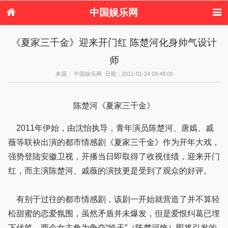
中国娱乐网
首页
新闻
女性
内地娱乐
《夏家三千金》迎来开门红 陈楚河化身帅气设计
港台娱乐
日本娱乐
韩国娱乐
欧美娱乐
师
体育花边
音乐新闻
影视新闻
内地明星八卦
港台明星八卦
日本韩国明星
欧美明星八卦
娱乐评论
来源： 中国娱乐网 日期：2011-01-24 09:48:00
八卦
陈楚河《夏家三千金》
2011年伊始，由沈怡执导，青年演员陈楚河、唐嫣、戚
薇等联袂出演的都市情感剧《夏家三千金》作为开年大戏，
强势登陆安徽卫视，开播当日即取得了收视佳绩，迎来开门
红，而主演陈楚河、戚薇的演技更是受到了观众的好评。
有别于过往的都市情感剧，该剧一开始就营造了并不算轻
松甜蜜的恋爱氛围，虽然矛盾并未爆发，但是爱恨纠葛已埋
下伏笔，两个女主角为争夺“皓天”（陈楚河饰）即将引发的