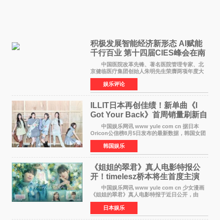
积极发展智能经济新形态 Al赋能
千行百业 第十四届CIES峰会在南
京盛大召开
中国医院改革先锋、著名医院管理专家、北
京健临医疗集团创始人朱明先生荣膺两项年度大
奖 2026年7月31日，盛夏金陵，长江之畔，
娱乐评论
以重落地·真务实·强链接为主题的2026&lsquo;人
工智能+&rsquo
ILLIT日本再创佳绩！新单曲《I
Got Your Back》首周销量刷新自
身纪录
中国娱乐网讯 www yule com cn 据日本
Oricon公信榜8月5日发布的最新数据，韩国女团
ILLIT在日本发行的第二张单曲《I Got Your
韩国娱乐
Back》首周销量达到71,009张，成功跻身最新一
期周单曲排行
《姐姐的翠君》真人电影特报公
开！timelesz桥本将生首度主演
12月4日上映
中国娱乐网讯 www yule com cn 少女漫画
《姐姐的翠君》真人电影特报于近日公开，由
timelesz成员桥本将生担任主演，这也是他首次
日本娱乐
担任电影主演，引发高度关注。 女高中生咲
苗翠（中岛瑠菜