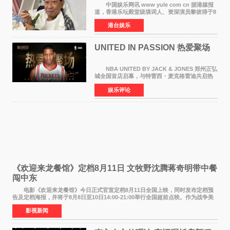
中国娱乐网讯 www yule com cn 据港媒报
道，香港乐坛殿堂级填词人、资深演员黎彼得于8
月5日上午因病离世，终年76岁。好友钟志光透
港台娱乐
露，黎彼得今年3月中风后便卧床休养，身体机能
持续衰退，最
UNITED IN PASSION 热爱聚场
NBA UNITED BY JACK & JONES 郑州正弘
城全国首店启幕，与特雷西・麦克格雷迪共启热
爱 2026 年7 月21 日，
娱乐评论
NBAUNITEDBYJACK&JONES 全国首店，于郑
州正弘城正式启幕。NBA 传奇球星
《欢迎来龙餐馆》定档8月11日 文牧野沈腾蒋奇明带中餐
闯中东
电影《欢迎来龙餐馆》今日正式官宣定档8月11日全国上映，同时发布定档预
告及定档海报，并将于8月8日至10日14:00-21:00举行全国超前点映。作为战争美
食大片，影片讲述的是中国厨师徐福（沈腾
影视新闻