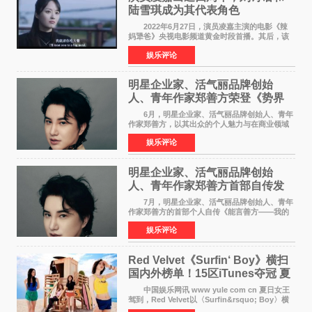
陆雪琪成为其代表角色
2022年6月27日，演员凌嘉主演的电影《辣
妈犟爸》央视电影频道黄金时段首播。其后，该
电影在央视电影频道多次复播（2022年8月10
娱乐评论
日，2022年9月30日，2023年7月17日，2025年7
月14日）。除了多次复
明星企业家、活气丽品牌创始
人、青年作家郑善方荣登《势界
POWERCIRCLES》6月刊
6月，明星企业家、活气丽品牌创始人、青年
作家郑善方，以其出众的个人魅力与在商业领域
的卓越建树，成功登上《势界
娱乐评论
POWERCIRCLES》，展现了他在时尚与商业领
域的双重影响力。 明星企业家、青
明星企业家、活气丽品牌创始
人、青年作家郑善方首部自传发
布， 书写跨界创业者的成长答卷
7月，明星企业家、活气丽品牌创始人、青年
作家郑善方的首部个人自传《能言善方——我的
跨界人生》正式发行。这本书以他的人生轨迹为
娱乐评论
脉络，首次完整公开了从逐梦少年到横跨美业、
公益等多领域的
Red Velvet《Surfin‘ Boy》横扫
国内外榜单！15区iTunes夺冠 夏
日女王强势回归
中国娱乐网讯 www yule com cn 夏日女王
驾到，Red Velvet以〈Surfin&rsquo; Boy〉横
扫国内外榜单，获得音乐粉丝的热烈反响。