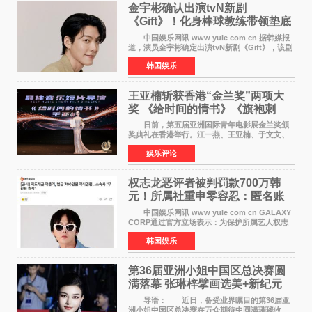
金宇彬确认出演tvN新剧
《Gift》！化身棒球教练带领垫底
球队逆袭
中国娱乐网讯 www yule com cn 据韩媒报
道，演员金宇彬确定出演tvN新剧《Gift》，该剧
预计将于下半年播出，引发观众高度期待。
韩国娱乐
本剧改编自同名网络漫画，讲述一位经历意外事
故后获得特殊
王亚楠斩获香港“金兰奖”两项大
奖 《给时间的情书》《旗袍刺
客》双双获肯定
日前，第五届亚洲国际青年电影展金兰奖颁
奖典礼在香港举行。江一燕、王亚楠、于文文、
李东学等知名演员出席活动。著名演员、导演王
娱乐评论
亚楠凭借音乐故事片《给时间的情书》和院线电
影《旗袍刺客》
权志龙恶评者被判罚款700万韩
元！所属社重申零容忍：匿名账
号也难逃刑责
中国娱乐网讯 www yule com cn GALAXY
CORP通过官方立场表示：为保护所属艺人权志
龙的名誉和权益，将持续对网络上发生的名誉损
韩国娱乐
害、散布虚假事实、侮辱、恶意诽谤等行为采取
法律应对措施。
第36届亚洲小姐中国区总决赛圆
满落幕 张琳梓擘画选美+新纪元
导语： 近日，备受业界瞩目的第36届亚
洲小姐中国区总决赛在万众期待中圆满璀璨收