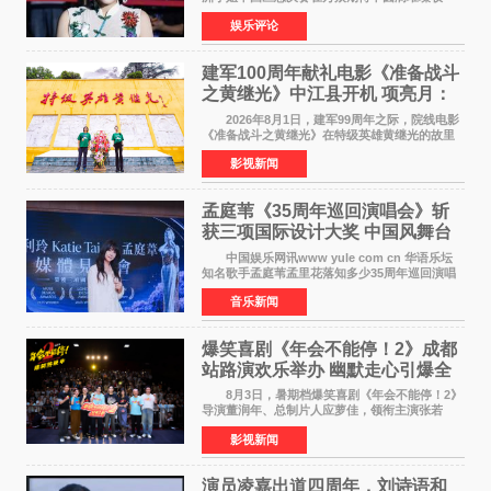
官。整场盛典汇聚万千芳华，不仅完成了新一届
娱乐评论
美丽代言人的加冕选拔，更在行业发展层面带来
颠覆性突破。活动
建军100周年献礼电影《准备战斗
之黄继光》中江县开机 项亮月：
以光影为笔，书写英雄赞歌
2026年8月1日，建军99周年之际，院线电影
《准备战斗之黄继光》在特级英雄黄继光的故里
——四川省德阳市中江县黄继光出生地正式开
影视新闻
机。本片出品人、总制片人项亮月主持开机仪
式，&zwnj;特级英雄
孟庭苇《35周年巡回演唱会》斩
获三项国际设计大奖 中国风舞台
美学获全球认可
中国娱乐网讯www yule com cn 华语乐坛
知名歌手孟庭苇孟里花落知多少35周年巡回演唱
会再传喜讯。该演唱会先后荣获美国MUSE
音乐新闻
Creative Awards白金奖（Platinum Winner）、
英国London Design
爆笑喜剧《年会不能停！2》成都
站路演欢乐举办 幽默走心引爆全
场共鸣
8月3日，暑期档爆笑喜剧《年会不能停！2》
导演董润年、总制片人应萝佳，领衔主演张若
昀、白客，惊喜出演庄达菲，特别主演孙艺洲，
影视新闻
特别出演田雨，友情出演欧阳奋强出席成都路
演，与观众近距离互
演员凌嘉出道四周年，刘诗语和