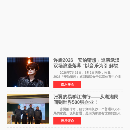
许嵩2026「安泊猜想」巡演武汉
双场浪漫落幕 “以音乐为引 解锁
江城记忆”
2026年7月31日、8月2日两晚，许嵩
2026「安泊猜想」巡回演唱会于武汉体育中心主
体育场盛大开唱。许嵩与数万歌迷在此相聚，从
娱乐评论
浪漫惬意的舞台设计到充满诚意与惊喜的现场互
动，共同开启了一场关于
张翼的易学江湖行——从湖湘民
间到世界500强企业！
张翼的传奇，始于湖南长沙一个普通却又不
凡的家庭。说其普通，是因为那里有世俗的烟火
气；说其不凡，是因为家中有一位洞悉天地玄机
娱乐评论
的长者——他的爷爷。作为当地的风水师，爷爷
是张翼走进易学