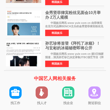
韩国娱乐
Red Velvet于3日发行了夏日迷你专辑《Velvet
Summer》，
金秀贤菲律宾粉丝见面会10月举
办 2万人规模
中国娱乐网讯 www yule com cn 由菲律宾
生活方式品牌BENCH主办的金秀贤菲律宾粉丝见
面会，将于10月2日在马尼拉SM Mall of
韩国娱乐
Asia（MOA）竞技场举行，预计规模达2万人。
这也是金秀贤自去年陷
孙艺珍将首登《拜托了冰箱》！
与玄彬的冰箱秘密即将公开
中国娱乐网讯 www yule com cn 据3日独家
报道，演员孙艺珍已决定录制JTBC综艺节目《拜
托了冰箱》，目前正在协调具体细节。这是孙艺
韩国娱乐
珍首次公开个人冰箱，也是她婚后首次以玄彬的
妻子身份参与
中国艺人网相关服务
找工作
找人才
找企业
附近职位