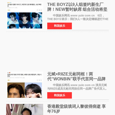
THE BOYZ以9人组签约新生厂
牌！NEW暂时缺席 组合活动将坚
定不移继续
中国娱乐网讯 www yule com cn 6日，
THE BOYZ表示：我们9人一致决定继续进行THE
BOYZ组合活动，并且已经完成了组合团体活动
韩国娱乐
签约。目前正在新生厂牌下进行活动准备。尚未
离开THE BOYZ原所
元斌×RIIZE元彬同框！两
代“WONBIN”联手代言同一品牌
颜值天花板合体
中国娱乐网讯 www yule com cn 演员元斌
与RIIZE成员元彬共同担任同一品牌广告代言人。
6日据独家报道，继演员元斌之后，RIIZE元彬最
韩国娱乐
近也被选为某在线中介平台A公司的共同广告代言
人，两人将作
香港殿堂级填词人黎彼得病逝 享
年76岁​