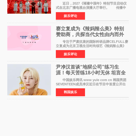
作圆满启动
近日，2027《璀璨中国年》特别节目启动仪
式在北京广播电视台演播大厅举行。 传播中
华优秀传统文化，弘扬纯正国风艺术，打造高规
娱乐评论
格、高质感、正能量的文艺盛典，是璀璨中国年
矢志不渝的初心
赛立复成为《辣妈辣么美》特别
赞助商，共探当代女性由内而外
活力美
专注于严肃抗衰的国际科研品牌CELFULL赛
立复成为北京卫视生活时尚综艺《辣妈辣么美》
的特别赞助商,明星辣妈袁咏仪倾情参与，向广大
娱乐评论
都市女性传递健康生活新主张，寄语当代女性在
家庭与自我之间
尹净汉首谈“地狱公司”练习生
涯！每天苦练18小时无休 坦言全
靠成员撑过来
中国娱乐网讯 www yule com cn 韩国男团
SEVENTEEN成员净汉近日在节目中首度公开出
道前的残酷练习生经历，并提及经纪公司Pledis
韩国娱乐
娱乐，引发广泛关注。 在8月2日播出的日本
TBS综艺节目《周