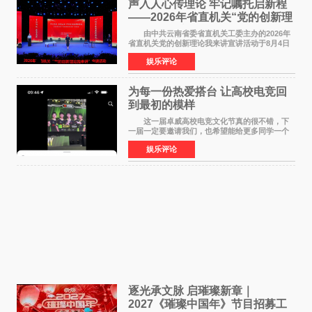
声入人心传理论 牢记嘱托启新程
——2026年省直机关“党的创新理
论我来讲”宣讲活动圆满落幕
由中共云南省委省直机关工委主办的2026年
省直机关党的创新理论我来讲宣讲活动于8月4日
至5日在昆明举办。活动以 "牢记嘱托 感恩奋进
娱乐评论
开创云南发展新局面 "为主题，坚持以新时代中国
特色社会主义
为每一份热爱搭台 让高校电竞回
到最初的模样
这一届卓威高校电竞文化节真的很不错，下
一届一定要邀请我们，也希望能给更多同学一个
来到现场的机会。 2026卓威高校电竞文化节
娱乐评论
已经落下帷幕，在活动结束后，仍有不少高校电
竞社负责人和现
逐光承文脉 启璀璨新章｜
2027《璀璨中国年》节目招募工