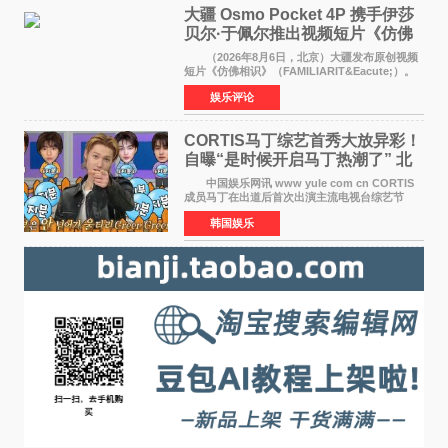
大疆 Osmo Pocket 4P 携手伊莎
贝尔·于佩尔推出视频短片《仿佛
相识》
（2026年8月6日，北京）大疆发布原创视频
短片《仿佛相识》（FAMILIARIT&Eacute;）。
视频短片由戛纳国际电影节最佳女演员伊莎贝尔·
娱乐评论
于佩尔（Isabelle Huppert）主演，全程使用大
疆首款双主摄口
CORTIS马丁综艺首秀大放异彩！
自曝“是时候开启马丁热潮了” 北
美巡演火热进行中
中国娱乐网讯 www yule com cn CORTIS
成员马丁在出道后首次出演主流电视台综艺节
目，展现了多才多艺的魅力。 马丁出演了5日
韩国娱乐
播出的MBC《Radio Star》Fashion与Passion
之间，I&lsquo;m