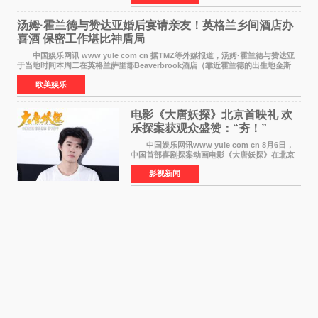
齐聚一堂，共同
汤姆·霍兰德与赞达亚婚后宴请亲友！英格兰乡间酒店办
喜酒 保密工作堪比神盾局
中国娱乐网讯 www yule com cn 据TMZ等外媒报道，汤姆·霍兰德与赞达亚
于当地时间本周二在英格兰萨里郡Beaverbrook酒店（靠近霍兰德的出生地金斯
顿）举办婚宴，邀请家人与朋友们喝喜酒，庆祝
欧美娱乐
电影《大唐妖探》北京首映礼 欢
乐探案获观众盛赞：“夯！”
中国娱乐网讯www yule com cn 8月6日，
中国首部喜剧探案动画电影《大唐妖探》在北京
举办电影首映礼。导演程腾、联合导演黄珉、总
影视新闻
制片人曹紫建、制片人李莹莹，配音导演张喆，
对白指导程寅，领