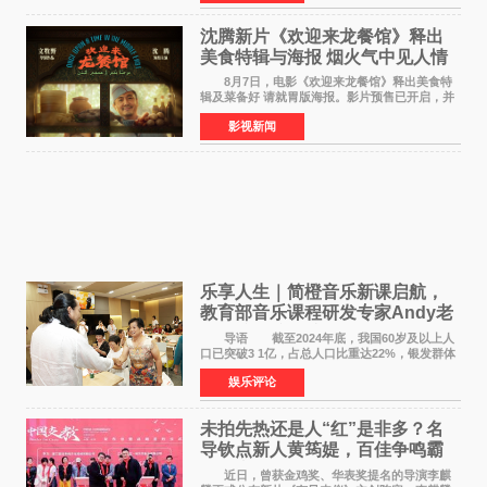
位实力派音乐人，在韩
沈腾新片《欢迎来龙餐馆》释出
美食特辑与海报 烟火气中见人情
温暖
8月7日，电影《欢迎来龙餐馆》释出美食特
辑及菜备好 请就胃版海报。影片预售已开启，并
将于8月8日至10日14:00-21:00举行全国超前点
影视新闻
映。电影《欢迎来龙餐馆》作为战争美食喜剧大
片，讲述了中国
乐享人生｜简橙音乐新课启航，
教育部音乐课程研发专家Andy老
师重磅入驻领航银龄琴声
导语 截至2024年底，我国60岁及以上人
口已突破3 1亿，占总人口比重达22%，银发群体
的精神文化需求日益凸显。2024年1月，国务院办
娱乐评论
公厅印发《关于发展银发经济增进老年人福祉的
意见》——这是
未拍先热还是人“红”是非多？名
导钦点新人黄筠媞，百佳争鸣霸
气回应
近日，曾获金鸡奖、华表奖提名的导演李麒