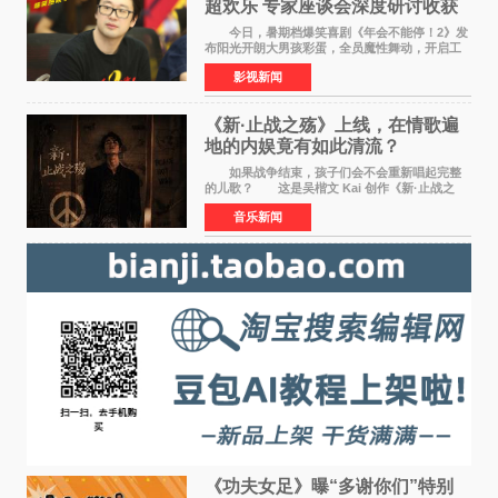
超欢乐 专家座谈会深度研讨收获
满满
今日，暑期档爆笑喜剧《年会不能停！2》发
布阳光开朗大男孩彩蛋，全员魔性舞动，开启工
位狂欢模式。影片于昨日同步举办专家座谈会，
影视新闻
导演董润年、总制片人应萝佳出席现场，与一众
业内、学界专家
《新·止战之殇》上线，在情歌遍
地的内娱竟有如此清流？
如果战争结束，孩子们会不会重新唱起完整
的儿歌？ 这是吴楷文 Kai 创作《新·止战之
殇》时最初的想法。 从伊朗相关冲突引发的
音乐新闻
地区局势，到世界各地仍在发生的动荡与不安，
战争从来不只
《功夫女足》曝“多谢你们”特别