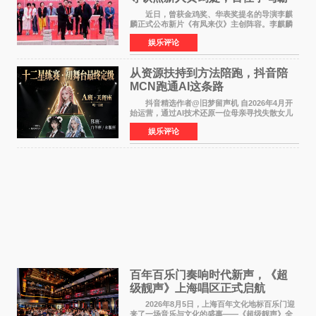
气回应
近日，曾获金鸡奖、华表奖提名的导演李麒
麟正式公布新片《有凤来仪》主创阵容。李麒麟
早年凭电影《华容道》获得金鸡奖、华表奖提
娱乐评论
名，此后长期参与国内外电影制作，其担任制片
人参与的作品亦曾
从资源扶持到方法陪跑，抖音陪
MCN跑通AI这条路
抖音精选作者@旧梦留声机 自2026年4月开
始运营，通过AI技术还原一位母亲寻找失散女儿
的故事，凭借强情感表达获得大量用户关注，发
娱乐评论
布仅21小时便获得超1亿曝光、超1000万互动。
此后，账号持续沿
百年百乐门奏响时代新声，《超
级靓声》上海唱区正式启航
2026年8月5日，上海百年文化地标百乐门迎
来了一场音乐与文化的盛事——《超级靓声》全