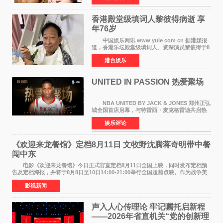
人，两人将作
香港殿堂级填词人黎彼得病逝 享
年76岁​
中国娱乐网讯 www yule com cn 据港媒报
道，香港乐坛殿堂级填词人、资深演员黎彼得于8
月5日上午因病离世，终年76岁。好友钟志光透
港台娱乐
露，黎彼得今年3月中风后便卧床休养，身体机能
持续衰退，最
UNITED IN PASSION 热爱聚场
NBA UNITED BY JACK & JONES 郑州正弘
城全国首店启幕，与特雷西・麦克格雷迪共启热
爱 2026 年7 月21 日，
娱乐评论
NBAUNITEDBYJACK&JONES 全国首店，于郑
州正弘城正式启幕。NBA 传奇球星
《欢迎来龙餐馆》定档8月11日 文牧野沈腾蒋奇明带中餐
闯中东
电影《欢迎来龙餐馆》今日正式官宣定档8月11日全国上映，同时发布定档预
告及定档海报，并将于8月8日至10日14:00-21:00举行全国超前点映。作为战争美
食大片，影片讲述的是中国厨师徐福（沈腾
影视新闻
声入人心传理论 牢记嘱托启新程
——2026年省直机关“党的创新理