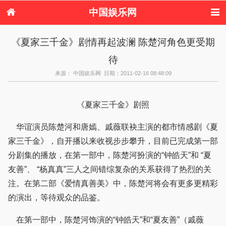
中国娱乐网
首页
新闻
女性
内地娱乐
《夏家三千金》剧情再起波澜 陈楚河角色更受期
港台娱乐
日本娱乐
韩国娱乐
欧美娱乐
待
体育花边
音乐新闻
影视新闻
内地明星八卦
港台明星八卦
日本韩国明星
欧美明星八卦
娱乐评论
来源： 中国娱乐网 日期：2011-02-16 08:48:09
八卦
《夏家三千金》剧照
华谊演员陈楚河和唐嫣、戚薇联袂主演的都市情感剧《夏
家三千金》，自开播以来收视步步攀升，目前已完成第一部
分剧集的播放，在第一部中，陈楚河扮演的“钟皓天”和 “夏
友善”、 “杨真真”三人之间错综复杂的关系获得了热烈的关
注。在第二部《爱情真善美》中，陈楚河将会有更多更精彩
的演出，等待观众的品鉴。
在第一部中，陈楚河饰演的“钟皓天”和“夏友善”（戚薇