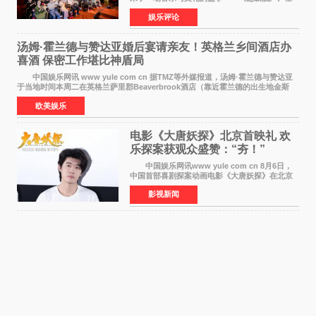
国励志音乐公益节目上海唱区新闻发布会暨启动
娱乐评论
仪式在此隆重举行。各界领导、嘉宾与媒体朋友
齐聚一堂，共同
汤姆·霍兰德与赞达亚婚后宴请亲友！英格兰乡间酒店办
喜酒 保密工作堪比神盾局
中国娱乐网讯 www yule com cn 据TMZ等外媒报道，汤姆·霍兰德与赞达亚
于当地时间本周二在英格兰萨里郡Beaverbrook酒店（靠近霍兰德的出生地金斯
顿）举办婚宴，邀请家人与朋友们喝喜酒，庆祝
欧美娱乐
电影《大唐妖探》北京首映礼 欢
乐探案获观众盛赞：“夯！”
中国娱乐网讯www yule com cn 8月6日，
中国首部喜剧探案动画电影《大唐妖探》在北京
举办电影首映礼。导演程腾、联合导演黄珉、总
影视新闻
制片人曹紫建、制片人李莹莹，配音导演张喆，
对白指导程寅，领