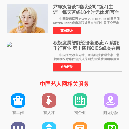
尹净汉首谈“地狱公司”练习生
涯！每天苦练18小时无休 坦言全
靠成员撑过来
中国娱乐网讯 www yule com cn 韩国男团
SEVENTEEN成员净汉近日在节目中首度公开出
道前的残酷练习生经历，并提及经纪公司Pledis
韩国娱乐
娱乐，引发广泛关注。 在8月2日播出的日本
TBS综艺节目《周
积极发展智能经济新形态 Al赋能
千行百业 第十四届CIES峰会在南
京盛大召开
中国医院改革先锋、著名医院管理专家、北
京健临医疗集团创始人朱明先生荣膺两项年度大
奖 2026年7月31日，盛夏金陵，长江之畔，
娱乐评论
以重落地·真务实·强链接为主题的2026&lsquo;人
工智能+&rsquo
中国艺人网相关服务
找工作
找人才
找企业
附近职位