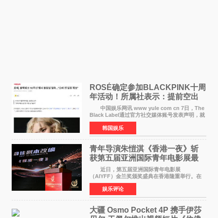
ROSÉ确定参加BLACKPINK十周
年活动！所属社表示：提前空出
了时间
中国娱乐网讯 www yule com cn 7日，The
Black Label通过官方社交媒体账号发表声明，就
近期网络上关于ROS&Eacute;个人行程及是否参
韩国娱乐
加BLACKPINK出道纪念活动的种种猜测作出正
式回应。 Th
青年导演朱愷淇《香港一夜》斩
获第五届亚洲国际青年电影展最
佳剧本改编奖
近日，第五届亚洲国际青年电影展
（AIYFF）金兰奖颁奖盛典在香港隆重举行。在
这场汇聚数百位海内外电影人、文化界人士及媒
娱乐评论
体代表的亚洲青年影视盛会上，香港本土电影
《香港一夜》（Dawn in Ho
大疆 Osmo Pocket 4P 携手伊莎