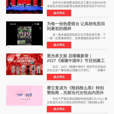
论我来讲”宣讲活动圆满落幕
由中共云南省委省直机关工委主办的2026年
省直机关党的创新理论我来讲宣讲活动于8月4日
至5日在昆明举办。活动以 "牢记嘱托 感恩奋进
娱乐评论
开创云南发展新局面 "为主题，坚持以新时代中国
特色社会主义
为每一份热爱搭台 让高校电竞回
到最初的模样
这一届卓威高校电竞文化节真的很不错，下
一届一定要邀请我们，也希望能给更多同学一个
来到现场的机会。 2026卓威高校电竞文化节
娱乐评论
已经落下帷幕，在活动结束后，仍有不少高校电
竞社负责人和现
逐光承文脉 启璀璨新章｜
2027《璀璨中国年》节目招募工
作圆满启动
近日，2027《璀璨中国年》特别节目启动仪
式在北京广播电视台演播大厅举行。 传播中
华优秀传统文化，弘扬纯正国风艺术，打造高规
娱乐评论
格、高质感、正能量的文艺盛典，是璀璨中国年
矢志不渝的初心
赛立复成为《辣妈辣么美》特别
赞助商，共探当代女性由内而外
活力美
专注于严肃抗衰的国际科研品牌CELFULL赛
立复成为北京卫视生活时尚综艺《辣妈辣么美》
的特别赞助商,明星辣妈袁咏仪倾情参与，向广大
娱乐评论
都市女性传递健康生活新主张，寄语当代女性在
家庭与自我之间