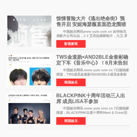
惊悚冒险大片《逃出绝命街》预
售开启 安妮海瑟薇直面恐龙围猎
中国娱乐网讯www yule com cn 由华纳兄
弟影片公司出品，J·J·艾布拉姆斯制片，大卫·罗
伯特·米切尔执导，好莱坞巨星安妮·海瑟薇和伊万
影视新闻
·麦克格雷格领衔主演的2026暑期惊悚冒险大片
《逃出绝
TWS金道勋×AND2BLE金奎彬确
定下车《音乐中心》！8月末告别
MC席位
中国娱乐网讯 www yule com cn 7日据独家
报道，TWS成员金道勋与AND2BLE成员金奎彬
将于8月离开《音乐中心》MC的位置。 金道
韩国娱乐
勋与金奎彬于去年3月与H2H A-NA一起被选为
《音乐中心》MC，约1
BLACKPINK十周年活动三人出
席 成员LISA不参加
中国娱乐网讯 www yule com cn 7日据独家
报道，BLACKPINK出道十周年Meet & Greet活
动将由智秀、ROS&Eacute;、JENNIE出席，
韩国娱乐
LISA将缺席。 此前BLACKPINK所属社YG并
未为组合出道十周年做