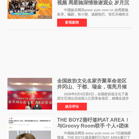
视频 周星驰深情致谢观众 岁月沉
淀不灭初心
中国娱乐网讯www yule com cn 由周星驰
执导、编剧，张小斐、迪丽热巴、张艺兴领衔主
演，刘嘉玲、佐藤健特别出演，艾米、雪野、蔡
影视新闻
思贝、胡予安、倪好特别介绍的喜剧电影《功夫
女足》释出多谢你
全国政协文化名家齐聚革命老区
井冈山、于都、瑞金，项亮月倾
情献唱《桃花谣》致敬红色沃土
2026年8月4日至6日，全国政协送文化下基
层文艺演出活动深入江西革命老区，相继走进井
冈山、于都长征出发地、瑞金三地。由全国政协
娱乐评论
文化文史和学习委员会副主任、甘肃省政协原主
席欧阳坚率团，一
THE BOYZ善旴签约AT AREA！
与Groovy Room联手 个人+团体
活动并行
中国娱乐网讯 www yule com cn 7日据独家
报道，THE BOYZ成员善旴已与AT AREA签订了