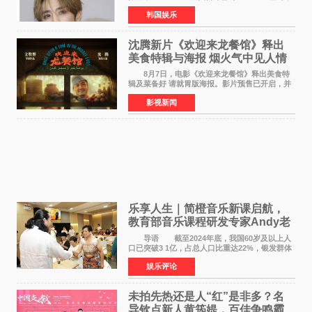
专属合约。AT AREA是由知名制作人组合
韩国娱乐
Groovy Room创立的hip-hop厂牌，旗下拥有多
位实力派音乐人，在韩
沈腾新片《欢迎来龙餐馆》释出
美食特辑与海报 烟火气中见人情
温暖
8月7日，电影《欢迎来龙餐馆》释出美食特
辑及菜备好 请就胃版海报。影片预售已开启，并
将于8月8日至10日14:00-21:00举行全国超前点
影视新闻
映。电影《欢迎来龙餐馆》作为战争美食喜剧大
片，讲述了中国
乐享人生｜简橙音乐新课启航，
教育部音乐课程研发专家Andy老
师重磅入驻领航银龄琴声
导语 截至2024年底，我国60岁及以上人
口已突破3 1亿，占总人口比重达22%，银发群体
的精神文化需求日益凸显。2024年1月，国务院办
娱乐评论
公厅印发《关于发展银发经济增进老年人福祉的
意见》——这是
未拍先热还是人“红”是非多？名
导钦点新人黄筠媞，百佳争鸣霸