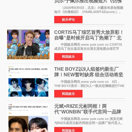
贝尔·于佩尔推出视频短片《仿佛
相识》
（2026年8月6日，北京）大疆发布原创视频
短片《仿佛相识》（FAMILIARIT&Eacute;）。
视频短片由戛纳国际电影节最佳女演员伊莎贝尔·
娱乐评论
于佩尔（Isabelle Huppert）主演，全程使用大
疆首款双主摄口
CORTIS马丁综艺首秀大放异彩！
自曝“是时候开启马丁热潮了” 北
美巡演火热进行中
中国娱乐网讯 www yule com cn CORTIS
成员马丁在出道后首次出演主流电视台综艺节
目，展现了多才多艺的魅力。 马丁出演了5日
韩国娱乐
播出的MBC《Radio Star》Fashion与Passion
之间，I&lsquo;m
THE BOYZ以9人组签约新生厂
牌！NEW暂时缺席 组合活动将坚
定不移继续
中国娱乐网讯 www yule com cn 6日，
THE BOYZ表示：我们9人一致决定继续进行THE
BOYZ组合活动，并且已经完成了组合团体活动
韩国娱乐
签约。目前正在新生厂牌下进行活动准备。尚未
离开THE BOYZ原所
元斌×RIIZE元彬同框！两
代“WONBIN”联手代言同一品牌
颜值天花板合体
中国娱乐网讯 www yule com cn 演员元斌
与RIIZE成员元彬共同担任同一品牌广告代言人。
6日据独家报道，继演员元斌之后，RIIZE元彬最
韩国娱乐
近也被选为某在线中介平台A公司的共同广告代言