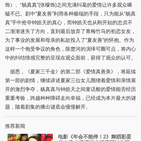
饰）、“杨真真”(张檬饰)之间充满纠葛的爱情让许多观众唏
嘘不已。剧中“夏友善”利用各种极端的手段，只为能从“杨真
真”手中抢夺钟皓天的真心，而钟皓天也从刚开始的忠贞不
二渐渐迷失了方向，直到最后放弃了青梅竹马的初恋女友，
为了事业的发展和母亲的私欲投入了“夏友善”的怀抱。作为
这样一个饱受争议的角色，陈楚河的演绎可圈可点，将内心
中的纠结情感完整的呈现在观众面前，获得了观众的认可。
据悉，《夏家三千金》的第二部《爱情真善美》，将延续
第一部的剧情，继续讲述夏家三位女儿围绕着爱情和亲情展
开的激烈争夺，杨真真与钟皓天之间童话般的爱情能否经历
重重考验，跨越种种障碍走向幸福，已经成为本片最大的谜
题，随着剧集的播出谜底会慢慢解开。
推荐新闻
电影《年会不能停！2》舞蹈彩蛋