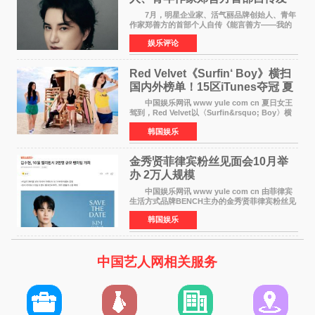
布， 书写跨界创业者的成长答卷
7月，明星企业家、活气丽品牌创始人、青年
作家郑善方的首部个人自传《能言善方——我的
跨界人生》正式发行。这本书以他的人生轨迹为
娱乐评论
脉络，首次完整公开了从逐梦少年到横跨美业、
公益等多领域的
Red Velvet《Surfin‘ Boy》横扫
国内外榜单！15区iTunes夺冠 夏
日女王强势回归
中国娱乐网讯 www yule com cn 夏日女王
驾到，Red Velvet以〈Surfin&rsquo; Boy〉横
扫国内外榜单，获得音乐粉丝的热烈反响。
韩国娱乐
Red Velvet于3日发行了夏日迷你专辑《Velvet
Summer》，
金秀贤菲律宾粉丝见面会10月举
办 2万人规模
中国娱乐网讯 www yule com cn 由菲律宾
生活方式品牌BENCH主办的金秀贤菲律宾粉丝见
面会，将于10月2日在马尼拉SM Mall of
韩国娱乐
Asia（MOA）竞技场举行，预计规模达2万人。
这也是金秀贤自去年陷
中国艺人网相关服务