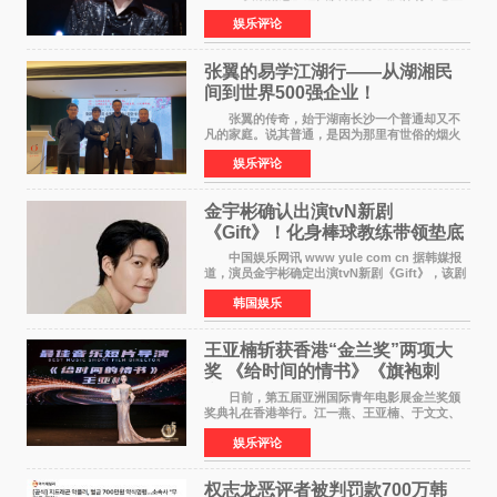
体育场盛大开唱。许嵩与数万歌迷在此相聚，从
娱乐评论
浪漫惬意的舞台设计到充满诚意与惊喜的现场互
动，共同开启了一场关于
张翼的易学江湖行——从湖湘民
间到世界500强企业！
张翼的传奇，始于湖南长沙一个普通却又不
凡的家庭。说其普通，是因为那里有世俗的烟火
气；说其不凡，是因为家中有一位洞悉天地玄机
娱乐评论
的长者——他的爷爷。作为当地的风水师，爷爷
是张翼走进易学
金宇彬确认出演tvN新剧
《Gift》！化身棒球教练带领垫底
球队逆袭
中国娱乐网讯 www yule com cn 据韩媒报
道，演员金宇彬确定出演tvN新剧《Gift》，该剧
预计将于下半年播出，引发观众高度期待。
韩国娱乐
本剧改编自同名网络漫画，讲述一位经历意外事
故后获得特殊
王亚楠斩获香港“金兰奖”两项大
奖 《给时间的情书》《旗袍刺
客》双双获肯定
日前，第五届亚洲国际青年电影展金兰奖颁
奖典礼在香港举行。江一燕、王亚楠、于文文、
李东学等知名演员出席活动。著名演员、导演王
娱乐评论
亚楠凭借音乐故事片《给时间的情书》和院线电
影《旗袍刺客》
权志龙恶评者被判罚款700万韩