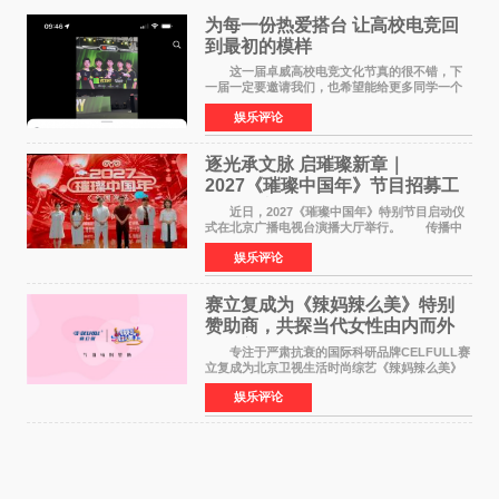
为每一份热爱搭台 让高校电竞回
到最初的模样
这一届卓威高校电竞文化节真的很不错，下
一届一定要邀请我们，也希望能给更多同学一个
来到现场的机会。 2026卓威高校电竞文化节
娱乐评论
已经落下帷幕，在活动结束后，仍有不少高校电
竞社负责人和现
逐光承文脉 启璀璨新章｜
2027《璀璨中国年》节目招募工
作圆满启动
近日，2027《璀璨中国年》特别节目启动仪
式在北京广播电视台演播大厅举行。 传播中
华优秀传统文化，弘扬纯正国风艺术，打造高规
娱乐评论
格、高质感、正能量的文艺盛典，是璀璨中国年
矢志不渝的初心
赛立复成为《辣妈辣么美》特别
赞助商，共探当代女性由内而外
活力美
专注于严肃抗衰的国际科研品牌CELFULL赛
立复成为北京卫视生活时尚综艺《辣妈辣么美》
的特别赞助商,明星辣妈袁咏仪倾情参与，向广大
娱乐评论
都市女性传递健康生活新主张，寄语当代女性在
家庭与自我之间