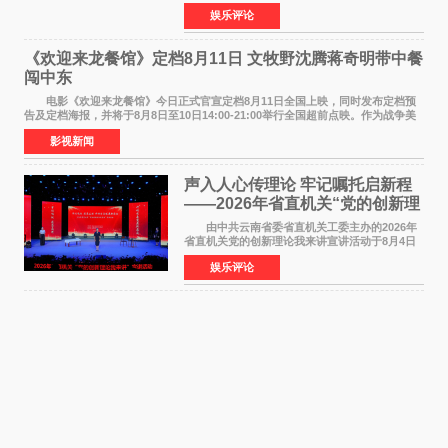
爱 2026 年7 月21 日，
娱乐评论
NBAUNITEDBYJACK&JONES 全国首店，于郑
州正弘城正式启幕。NBA 传奇球星
《欢迎来龙餐馆》定档8月11日 文牧野沈腾蒋奇明带中餐
闯中东
电影《欢迎来龙餐馆》今日正式官宣定档8月11日全国上映，同时发布定档预
告及定档海报，并将于8月8日至10日14:00-21:00举行全国超前点映。作为战争美
食大片，影片讲述的是中国厨师徐福（沈腾
影视新闻
声入人心传理论 牢记嘱托启新程
——2026年省直机关“党的创新理
论我来讲”宣讲活动圆满落幕
由中共云南省委省直机关工委主办的2026年
省直机关党的创新理论我来讲宣讲活动于8月4日
至5日在昆明举办。活动以 "牢记嘱托 感恩奋进
娱乐评论
开创云南发展新局面 "为主题，坚持以新时代中国
特色社会主义