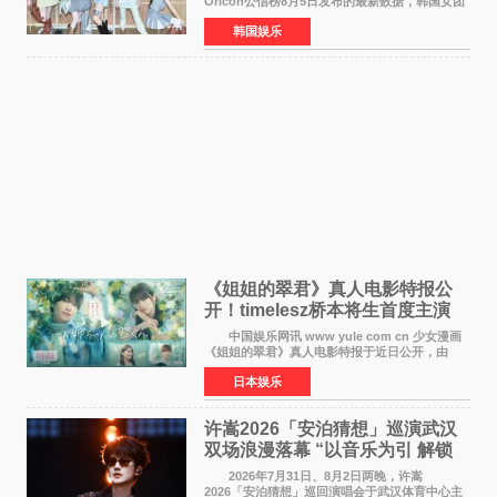
Oricon公信榜8月5日发布的最新数据，韩国女团
ILLIT在日本发行的第二张单曲《I Got Your
韩国娱乐
Back》首周销量达到71,009张，成功跻身最新一
期周单曲排行
《姐姐的翠君》真人电影特报公
开！timelesz桥本将生首度主演
12月4日上映
中国娱乐网讯 www yule com cn 少女漫画
《姐姐的翠君》真人电影特报于近日公开，由
timelesz成员桥本将生担任主演，这也是他首次
日本娱乐
担任电影主演，引发高度关注。 女高中生咲
苗翠（中岛瑠菜
许嵩2026「安泊猜想」巡演武汉
双场浪漫落幕 “以音乐为引 解锁
江城记忆”
2026年7月31日、8月2日两晚，许嵩
2026「安泊猜想」巡回演唱会于武汉体育中心主