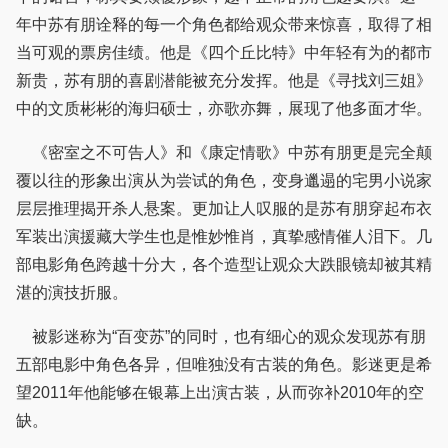
年中苏有朋诠释的每一个角色都给观众带来惊喜，取得了相
当可观的票房佳绩。他是《四个丘比特》中年轻有为的都市
新贵，苏有朋的喜剧潜能被充分发挥。他是《寻找刘三姐》
中的文质彬彬的海归硕士，亦歌亦舞，展现了他多面才华。
《密室之不可告人》和《康定情歌》中苏有朋更是完全颠
覆以往的形象出演从为尝试的角色，变身邋遢的宅男小说家
层层推理揭开杀人悬案。更加让人叹服的是苏有朋穿起布衣
军装出演援藏大学生也是惟妙惟肖，真挚感情催人泪下。几
部电影角色跨越十分大，各个造型让观众大跌眼镜却被其精
湛的演技折服。
被影迷称为“百变苏”的同时，也有细心的观众发现苏有朋
五部电影中角色各异，但唯独没有古装的角色。影迷更是希
望2011年他能够在银幕上出演古装，从而弥补2010年的空
缺。