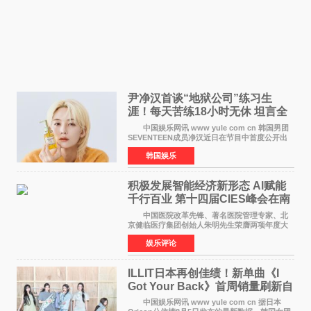
尹净汉首谈“地狱公司”练习生
涯！每天苦练18小时无休 坦言全
靠成员撑过来
中国娱乐网讯 www yule com cn 韩国男团
SEVENTEEN成员净汉近日在节目中首度公开出
道前的残酷练习生经历，并提及经纪公司Pledis
韩国娱乐
娱乐，引发广泛关注。 在8月2日播出的日本
TBS综艺节目《周
积极发展智能经济新形态 Al赋能
千行百业 第十四届CIES峰会在南
京盛大召开
中国医院改革先锋、著名医院管理专家、北
京健临医疗集团创始人朱明先生荣膺两项年度大
奖 2026年7月31日，盛夏金陵，长江之畔，
娱乐评论
以重落地·真务实·强链接为主题的2026&lsquo;人
工智能+&rsquo
ILLIT日本再创佳绩！新单曲《I
Got Your Back》首周销量刷新自
身纪录
中国娱乐网讯 www yule com cn 据日本