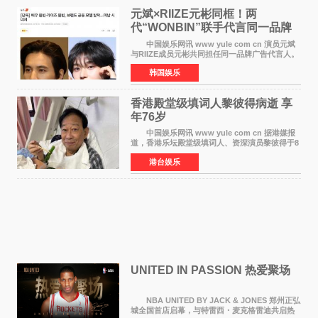
元斌×RIIZE元彬同框！两
代“WONBIN”联手代言同一品牌
颜值天花板合体
中国娱乐网讯 www yule com cn 演员元斌
与RIIZE成员元彬共同担任同一品牌广告代言人。
6日据独家报道，继演员元斌之后，RIIZE元彬最
韩国娱乐
近也被选为某在线中介平台A公司的共同广告代言
人，两人将作
香港殿堂级填词人黎彼得病逝 享
年76岁​
中国娱乐网讯 www yule com cn 据港媒报
道，香港乐坛殿堂级填词人、资深演员黎彼得于8
月5日上午因病离世，终年76岁。好友钟志光透
港台娱乐
露，黎彼得今年3月中风后便卧床休养，身体机能
持续衰退，最
UNITED IN PASSION 热爱聚场
NBA UNITED BY JACK & JONES 郑州正弘
城全国首店启幕，与特雷西・麦克格雷迪共启热