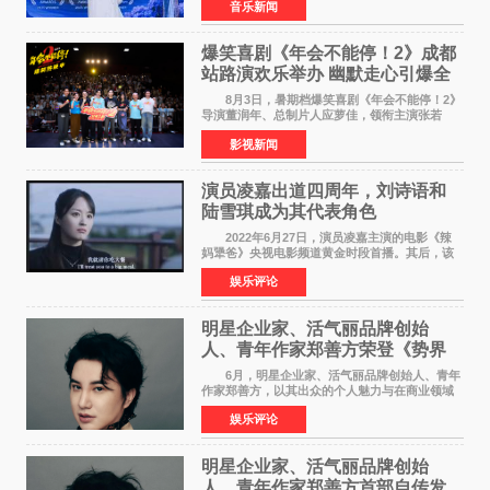
音乐新闻
Creative Awards白金奖（Platinum Winner）、
英国London Design
爆笑喜剧《年会不能停！2》成都
站路演欢乐举办 幽默走心引爆全
场共鸣
8月3日，暑期档爆笑喜剧《年会不能停！2》
导演董润年、总制片人应萝佳，领衔主演张若
昀、白客，惊喜出演庄达菲，特别主演孙艺洲，
影视新闻
特别出演田雨，友情出演欧阳奋强出席成都路
演，与观众近距离互
演员凌嘉出道四周年，刘诗语和
陆雪琪成为其代表角色
2022年6月27日，演员凌嘉主演的电影《辣
妈犟爸》央视电影频道黄金时段首播。其后，该
电影在央视电影频道多次复播（2022年8月10
娱乐评论
日，2022年9月30日，2023年7月17日，2025年7
月14日）。除了多次复
明星企业家、活气丽品牌创始
人、青年作家郑善方荣登《势界
POWERCIRCLES》6月刊
6月，明星企业家、活气丽品牌创始人、青年
作家郑善方，以其出众的个人魅力与在商业领域
的卓越建树，成功登上《势界
娱乐评论
POWERCIRCLES》，展现了他在时尚与商业领
域的双重影响力。 明星企业家、青
明星企业家、活气丽品牌创始
人、青年作家郑善方首部自传发