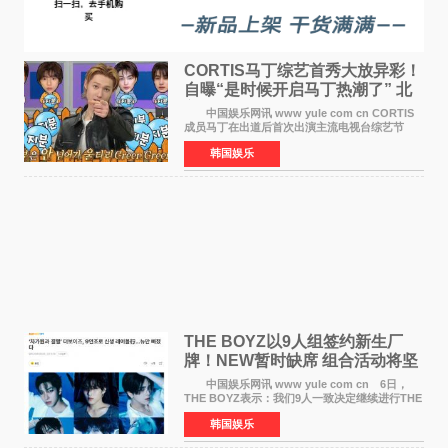
CORTIS马丁综艺首秀大放异彩！
自曝“是时候开启马丁热潮了” 北
美巡演火热进行中
中国娱乐网讯 www yule com cn CORTIS
成员马丁在出道后首次出演主流电视台综艺节
目，展现了多才多艺的魅力。 马丁出演了5日
韩国娱乐
播出的MBC《Radio Star》Fashion与Passion
之间，I&lsquo;m
THE BOYZ以9人组签约新生厂
牌！NEW暂时缺席 组合活动将坚
定不移继续
中国娱乐网讯 www yule com cn 6日，
THE BOYZ表示：我们9人一致决定继续进行THE
BOYZ组合活动，并且已经完成了组合团体活动
韩国娱乐
签约。目前正在新生厂牌下进行活动准备。尚未
离开THE BOYZ原所