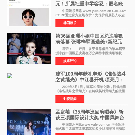
元！所属社重申零容忍：匿名账
号也难逃刑责
中国娱乐网讯 www yule com cn GALAXY
CORP通过官方立场表示：为保护所属艺人权志
龙的名誉和权益，将持续对网络上发生的名誉损
韩国娱乐
害、散布虚假事实、侮辱、恶意诽谤等行为采取
法律应对措施。
第36届亚洲小姐中国区总决赛圆
满落幕 张琳梓擘画选美+新纪元
导语： 近日，备受业界瞩目的第36届亚
洲小姐中国区总决赛在万众期待中圆满璀璨收
官。整场盛典汇聚万千芳华，不仅完成了新一届
娱乐评论
美丽代言人的加冕选拔，更在行业发展层面带来
颠覆性突破。活动
建军100周年献礼电影《准备战斗
之黄继光》中江县开机 项亮月：
以光影为笔，书写英雄赞歌
2026年8月1日，建军99周年之际，院线电影
《准备战斗之黄继光》在特级英雄黄继光的故里
——四川省德阳市中江县黄继光出生地正式开
影视新闻
机。本片出品人、总制片人项亮月主持开机仪
式，&zwnj;特级英雄
孟庭苇《35周年巡回演唱会》斩
获三项国际设计大奖 中国风舞台
美学获全球认可
中国娱乐网讯www yule com cn 华语乐坛
知名歌手孟庭苇孟里花落知多少35周年巡回演唱
会再传喜讯。该演唱会先后荣获美国MUSE