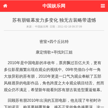
中国娱乐网
首页
新闻
女性
内地娱乐
苏有朋银幕发力多变化 独无古装略带遗憾
港台娱乐
日本娱乐
韩国娱乐
欧美娱乐
来源： 中国娱乐网 日期：2011-02-18 09:37:09
体育花边
音乐新闻
影视新闻
内地明星八卦
港台明星八卦
日本韩国明星
欧美明星八卦
娱乐评论
八卦
密室+四个丘比特
康定情歌+寻找刘三姐
2010年是中国电影的丰收年，票房飘过百亿大关，更有
多位影星频繁出现在观众的视线中。09年凭借白小年一角
大放异彩的苏有朋，2010年更是一口气为观众奉献了五部
风格迥异的电影作品，角色跨度之大令观众嗔目结舌。然而
观众仍不满足，希望新年能看到苏有朋古装造型重返银幕。
回顾苏有朋2010年出演的五部电影，他兑现了年初时许
下的诺言，称其要颠覆形象，越不正常的角色越要演。这一