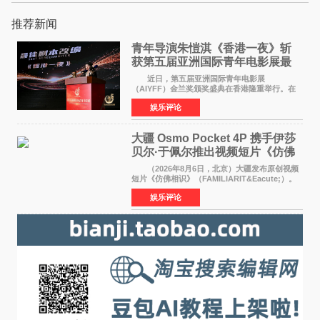
推荐新闻
青年导演朱愷淇《香港一夜》斩
获第五届亚洲国际青年电影展最
佳剧本改编奖
近日，第五届亚洲国际青年电影展
（AIYFF）金兰奖颁奖盛典在香港隆重举行。在
这场汇聚数百位海内外电影人、文化界人士及媒
娱乐评论
体代表的亚洲青年影视盛会上，香港本土电影
《香港一夜》（Dawn in Ho
大疆 Osmo Pocket 4P 携手伊莎
贝尔·于佩尔推出视频短片《仿佛
相识》
（2026年8月6日，北京）大疆发布原创视频
短片《仿佛相识》（FAMILIARIT&Eacute;）。
视频短片由戛纳国际电影节最佳女演员伊莎贝尔·
娱乐评论
于佩尔（Isabelle Huppert）主演，全程使用大
疆首款双主摄口