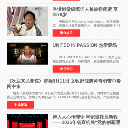
人，两人将作
香港殿堂级填词人黎彼得病逝 享
年76岁​
中国娱乐网讯 www yule com cn 据港媒报
道，香港乐坛殿堂级填词人、资深演员黎彼得于8
月5日上午因病离世，终年76岁。好友钟志光透
港台娱乐
露，黎彼得今年3月中风后便卧床休养，身体机能
持续衰退，最
UNITED IN PASSION 热爱聚场
NBA UNITED BY JACK & JONES 郑州正弘
城全国首店启幕，与特雷西・麦克格雷迪共启热
爱 2026 年7 月21 日，
娱乐评论
NBAUNITEDBYJACK&JONES 全国首店，于郑
州正弘城正式启幕。NBA 传奇球星
《欢迎来龙餐馆》定档8月11日 文牧野沈腾蒋奇明带中餐
闯中东
电影《欢迎来龙餐馆》今日正式官宣定档8月11日全国上映，同时发布定档预
告及定档海报，并将于8月8日至10日14:00-21:00举行全国超前点映。作为战争美
食大片，影片讲述的是中国厨师徐福（沈腾
影视新闻
声入人心传理论 牢记嘱托启新程
——2026年省直机关“党的创新理
论我来讲”宣讲活动圆满落幕