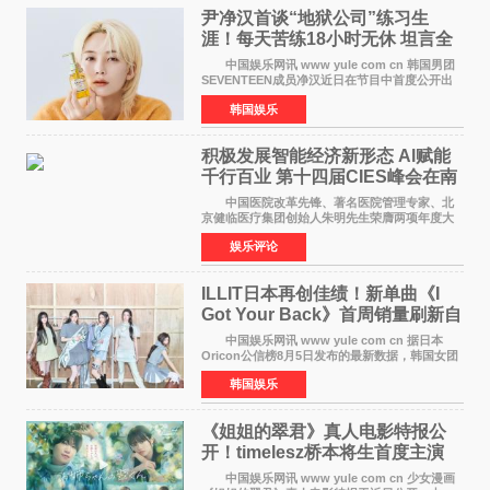
尹净汉首谈“地狱公司”练习生
涯！每天苦练18小时无休 坦言全
靠成员撑过来
中国娱乐网讯 www yule com cn 韩国男团
SEVENTEEN成员净汉近日在节目中首度公开出
道前的残酷练习生经历，并提及经纪公司Pledis
韩国娱乐
娱乐，引发广泛关注。 在8月2日播出的日本
TBS综艺节目《周
积极发展智能经济新形态 Al赋能
千行百业 第十四届CIES峰会在南
京盛大召开
中国医院改革先锋、著名医院管理专家、北
京健临医疗集团创始人朱明先生荣膺两项年度大
奖 2026年7月31日，盛夏金陵，长江之畔，
娱乐评论
以重落地·真务实·强链接为主题的2026&lsquo;人
工智能+&rsquo
ILLIT日本再创佳绩！新单曲《I
Got Your Back》首周销量刷新自
身纪录
中国娱乐网讯 www yule com cn 据日本
Oricon公信榜8月5日发布的最新数据，韩国女团
ILLIT在日本发行的第二张单曲《I Got Your
韩国娱乐
Back》首周销量达到71,009张，成功跻身最新一
期周单曲排行
《姐姐的翠君》真人电影特报公
开！timelesz桥本将生首度主演
12月4日上映
中国娱乐网讯 www yule com cn 少女漫画