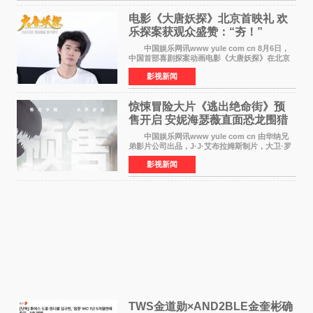
电影《大唐妖探》北京首映礼 欢
乐探案获观众盛赞：“夯！”
中国娱乐网讯www yule com cn 8月6日，
中国首部喜剧探案动画电影《大唐妖探》在北京
举办电影首映礼。导演程腾、联合导演黄珉、总
影视新闻
制片人曹紫建、制片人李莹莹，配音导演张喆，
对白指导程寅，领
惊悚冒险大片《逃出绝命街》预
售开启 安妮海瑟薇直面恐龙围猎
中国娱乐网讯www yule com cn 由华纳兄
弟影片公司出品，J·J·艾布拉姆斯制片，大卫·罗
伯特·米切尔执导，好莱坞巨星安妮·海瑟薇和伊万
影视新闻
·麦克格雷格领衔主演的2026暑期惊悚冒险大片
《逃出绝
TWS金道勋×AND2BLE金奎彬确