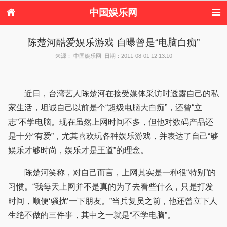
中国娱乐网
首页
新闻
女性
内地娱乐
陈楚河酷爱娱乐游戏 自曝曾是“电脑白痴”
港台娱乐
日本娱乐
韩国娱乐
欧美娱乐
来源： 中国娱乐网 日期：2011-08-01 12:13:10
体育花边
音乐新闻
影视新闻
内地明星八卦
港台明星八卦
日本韩国明星
欧美明星八卦
娱乐评论
八卦
近日，台湾艺人陈楚河在接受媒体采访时透露自己的私
家生活，坦诚自己以前是个“超级电脑大白痴”，还曾“立
志”不学电脑。现在虽然上网时间不多，但他对数码产品还
是十分“有爱”，尤其喜欢玩各种娱乐游戏，并表达了自己“够
娱乐才够时尚，娱乐才是王道”的理念。
陈楚河笑称，对自己而言，上网其实是一种很“特别”的
习惯。“我每天上网并不是真的为了去看些什么，只是打发
时间，顺便‘骚扰’一下朋友。”当兵复员之前，他还曾立下人
生绝不做的三件事，其中之一就是“不学电脑”。