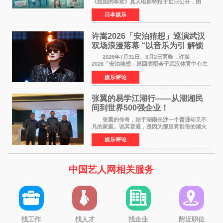
《姐姐的翠君》真人电影特报于近日公开，由
timelesz成员桥本将生担任主演，这也是他首次
日本娱乐
担任电影主演，引发高度关注。 女高中生咲
苗翠（中岛瑠菜
许嵩2026「安泊猜想」巡演武汉
双场浪漫落幕 “以音乐为引 解锁
江城记忆”
2026年7月31日、8月2日两晚，许嵩
2026「安泊猜想」巡回演唱会于武汉体育中心主
体育场盛大开唱。许嵩与数万歌迷在此相聚，从
娱乐评论
浪漫惬意的舞台设计到充满诚意与惊喜的现场互
动，共同开启了一场关于
张翼的易学江湖行——从湖湘民
间到世界500强企业！
张翼的传奇，始于湖南长沙一个普通却又不
凡的家庭。说其普通，是因为那里有世俗的烟火
气；说其不凡，是因为家中有一位洞悉天地玄机
娱乐评论
的长者——他的爷爷。作为当地的风水师，爷爷
是张翼走进易学
中国艺人网相关服务
找工作
找人才
找企业
附近职位