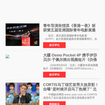
青年导演朱愷淇《香港一夜》斩
获第五届亚洲国际青年电影展最
佳剧本改编奖
近日，第五届亚洲国际青年电影展
（AIYFF）金兰奖颁奖盛典在香港隆重举行。在
这场汇聚数百位海内外电影人、文化界人士及媒
娱乐评论
体代表的亚洲青年影视盛会上，香港本土电影
《香港一夜》（Dawn in Ho
大疆 Osmo Pocket 4P 携手伊莎
贝尔·于佩尔推出视频短片《仿佛
相识》
（2026年8月6日，北京）大疆发布原创视频
短片《仿佛相识》（FAMILIARIT&Eacute;）。
视频短片由戛纳国际电影节最佳女演员伊莎贝尔·
娱乐评论
于佩尔（Isabelle Huppert）主演，全程使用大
疆首款双主摄口
CORTIS马丁综艺首秀大放异彩！
自曝“是时候开启马丁热潮了” 北
美巡演火热进行中
中国娱乐网讯 www yule com cn CORTIS
成员马丁在出道后首次出演主流电视台综艺节
目，展现了多才多艺的魅力。 马丁出演了5日
韩国娱乐
播出的MBC《Radio Star》Fashion与Passion