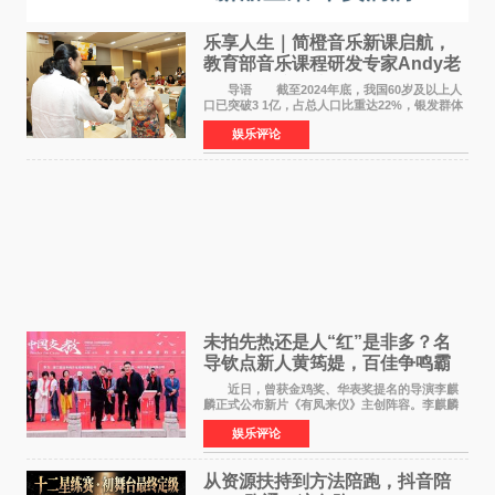
乐享人生｜简橙音乐新课启航，
教育部音乐课程研发专家Andy老
师重磅入驻领航银龄琴声
导语 截至2024年底，我国60岁及以上人
口已突破3 1亿，占总人口比重达22%，银发群体
的精神文化需求日益凸显。2024年1月，国务院办
娱乐评论
公厅印发《关于发展银发经济增进老年人福祉的
意见》——这是
未拍先热还是人“红”是非多？名
导钦点新人黄筠媞，百佳争鸣霸
气回应
近日，曾获金鸡奖、华表奖提名的导演李麒
麟正式公布新片《有凤来仪》主创阵容。李麒麟
早年凭电影《华容道》获得金鸡奖、华表奖提
娱乐评论
名，此后长期参与国内外电影制作，其担任制片
人参与的作品亦曾
从资源扶持到方法陪跑，抖音陪