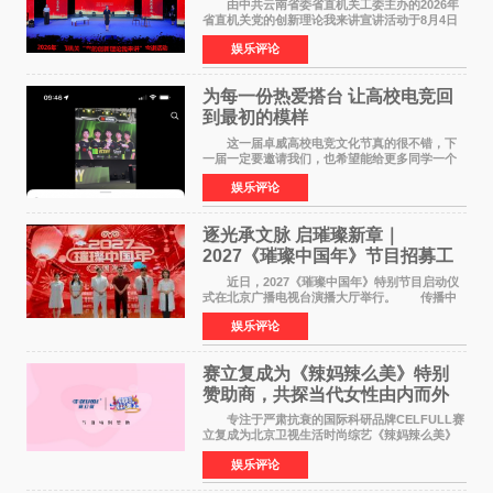
由中共云南省委省直机关工委主办的2026年
省直机关党的创新理论我来讲宣讲活动于8月4日
至5日在昆明举办。活动以 "牢记嘱托 感恩奋进
娱乐评论
开创云南发展新局面 "为主题，坚持以新时代中国
特色社会主义
为每一份热爱搭台 让高校电竞回
到最初的模样
这一届卓威高校电竞文化节真的很不错，下
一届一定要邀请我们，也希望能给更多同学一个
来到现场的机会。 2026卓威高校电竞文化节
娱乐评论
已经落下帷幕，在活动结束后，仍有不少高校电
竞社负责人和现
逐光承文脉 启璀璨新章｜
2027《璀璨中国年》节目招募工
作圆满启动
近日，2027《璀璨中国年》特别节目启动仪
式在北京广播电视台演播大厅举行。 传播中
华优秀传统文化，弘扬纯正国风艺术，打造高规
娱乐评论
格、高质感、正能量的文艺盛典，是璀璨中国年
矢志不渝的初心
赛立复成为《辣妈辣么美》特别
赞助商，共探当代女性由内而外
活力美
专注于严肃抗衰的国际科研品牌CELFULL赛
立复成为北京卫视生活时尚综艺《辣妈辣么美》
的特别赞助商,明星辣妈袁咏仪倾情参与，向广大
娱乐评论
都市女性传递健康生活新主张，寄语当代女性在
家庭与自我之间