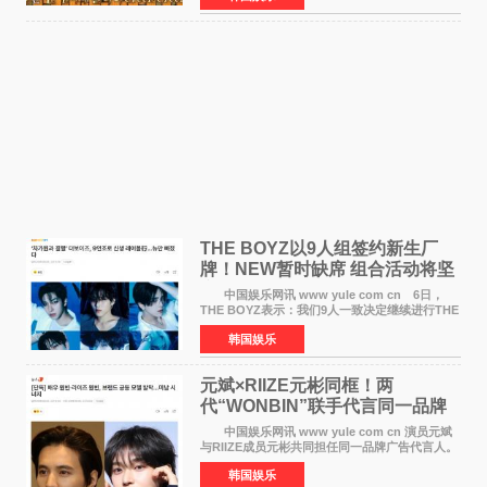
之间，I&lsquo;m
THE BOYZ以9人组签约新生厂
牌！NEW暂时缺席 组合活动将坚
定不移继续
中国娱乐网讯 www yule com cn 6日，
THE BOYZ表示：我们9人一致决定继续进行THE
BOYZ组合活动，并且已经完成了组合团体活动
韩国娱乐
签约。目前正在新生厂牌下进行活动准备。尚未
离开THE BOYZ原所
元斌×RIIZE元彬同框！两
代“WONBIN”联手代言同一品牌
颜值天花板合体
中国娱乐网讯 www yule com cn 演员元斌
与RIIZE成员元彬共同担任同一品牌广告代言人。
6日据独家报道，继演员元斌之后，RIIZE元彬最
韩国娱乐
近也被选为某在线中介平台A公司的共同广告代言