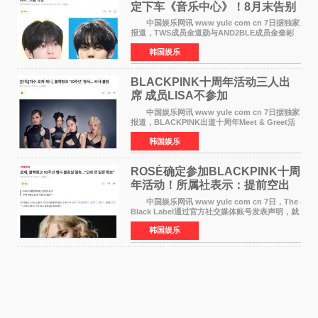
定下车《音乐中心》！8月末告别
MC席位
中国娱乐网讯 www yule com cn 7日据独家
报道，TWS成员金道勋与AND2BLE成员金奎彬
将于8月离开《音乐中心》MC的位置。 金道
韩国娱乐
勋与金奎彬于去年3月与H2H A-NA一起被选为
《音乐中心》MC，约1
BLACKPINK十周年活动三人出
席 成员LISA不参加
中国娱乐网讯 www yule com cn 7日据独家
报道，BLACKPINK出道十周年Meet & Greet活
动将由智秀、ROS&Eacute;、JENNIE出席，
韩国娱乐
LISA将缺席。 此前BLACKPINK所属社YG并
未为组合出道十周年做
ROSÉ确定参加BLACKPINK十周
年活动！所属社表示：提前空出
了时间
中国娱乐网讯 www yule com cn 7日，The
Black Label通过官方社交媒体账号发表声明，就
近期网络上关于ROS&Eacute;个人行程及是否参
韩国娱乐
加BLACKPINK出道纪念活动的种种猜测作出正
式回应。 Th