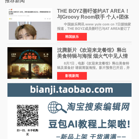
推荐新闻
THE BOYZ善旴签约AT AREA！
与Groovy Room联手 个人+团体
活动并行
中国娱乐网讯 www yule com cn 7日据独家
报道，THE BOYZ成员善旴已与AT AREA签订了
专属合约。AT AREA是由知名制作人组合
韩国娱乐
Groovy Room创立的hip-hop厂牌，旗下拥有多
位实力派音乐人，在韩
沈腾新片《欢迎来龙餐馆》释出
美食特辑与海报 烟火气中见人情
温暖
8月7日，电影《欢迎来龙餐馆》释出美食特
辑及菜备好 请就胃版海报。影片预售已开启，并
将于8月8日至10日14:00-21:00举行全国超前点
影视新闻
映。电影《欢迎来龙餐馆》作为战争美食喜剧大
片，讲述了中国