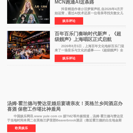
MCN跑通AI这条路
抖音精选作者@旧梦留声机 自2026年4月开
始运营，通过AI技术还原一位母亲寻找失散女儿
的故事，凭借强情感表达获得大量用户关注，发
娱乐评论
布仅21小时便获得超1亿曝光、超1000万互动。
此后，账号持续沿
百年百乐门奏响时代新声，《超
级靓声》上海唱区正式启航
2026年8月5日，上海百年文化地标百乐门迎
来了一场音乐与文化的盛事——《超级靓声》全
国励志音乐公益节目上海唱区新闻发布会暨启动
娱乐评论
仪式在此隆重举行。各界领导、嘉宾与媒体朋友
齐聚一堂，共同
汤姆·霍兰德与赞达亚婚后宴请亲友！英格兰乡间酒店办
喜酒 保密工作堪比神盾局
中国娱乐网讯 www yule com cn 据TMZ等外媒报道，汤姆·霍兰德与赞达亚
于当地时间本周二在英格兰萨里郡Beaverbrook酒店（靠近霍兰德的出生地金斯
顿）举办婚宴，邀请家人与朋友们喝喜酒，庆祝
欧美娱乐