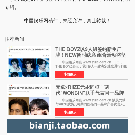
专辑。
中国娱乐网稿件，未经允许，禁止转载！
推荐新闻
THE BOYZ以9人组签约新生厂
牌！NEW暂时缺席 组合活动将坚
定不移继续
中国娱乐网讯 www yule com cn 6日，
THE BOYZ表示：我们9人一致决定继续进行THE
BOYZ组合活动，并且已经完成了组合团体活动
韩国娱乐
签约。目前正在新生厂牌下进行活动准备。尚未
离开THE BOYZ原所
元斌×RIIZE元彬同框！两
代“WONBIN”联手代言同一品牌
颜值天花板合体
中国娱乐网讯 www yule com cn 演员元斌
与RIIZE成员元彬共同担任同一品牌广告代言人。
6日据独家报道，继演员元斌之后，RIIZE元彬最
韩国娱乐
近也被选为某在线中介平台A公司的共同广告代言
人，两人将作