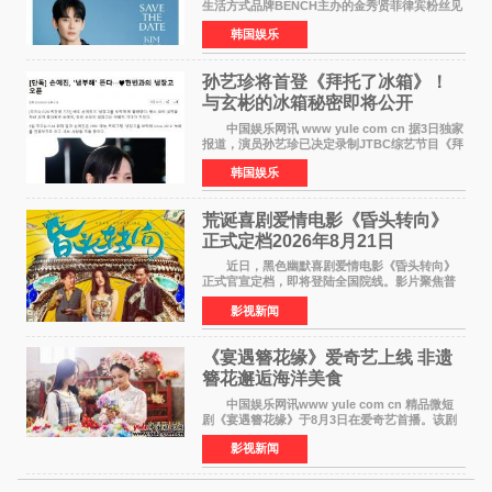
生活方式品牌BENCH主办的金秀贤菲律宾粉丝见
面会，将于10月2日在马尼拉SM Mall of
韩国娱乐
Asia（MOA）竞技场举行，预计规模达2万人。
这也是金秀贤自去年陷
孙艺珍将首登《拜托了冰箱》！
与玄彬的冰箱秘密即将公开
中国娱乐网讯 www yule com cn 据3日独家
报道，演员孙艺珍已决定录制JTBC综艺节目《拜
托了冰箱》，目前正在协调具体细节。这是孙艺
韩国娱乐
珍首次公开个人冰箱，也是她婚后首次以玄彬的
妻子身份参与
荒诞喜剧爱情电影《昏头转向》
正式定档2026年8月21日
近日，黑色幽默喜剧爱情电影《昏头转向》
正式官宣定档，即将登陆全国院线。影片聚焦普
通人的荒诞生活，以戏谑诙谐的镜头语言、反转
影视新闻
不断的剧情，融合爆笑喜剧与细腻爱情元素，打
造出一部接地气
《宴遇簪花缘》爱奇艺上线 非遗
簪花邂逅海洋美食
中国娱乐网讯www yule com cn 精品微短
剧《宴遇簪花缘》于8月3日在爱奇艺首播。该剧
是泉州荣膺世界美食之都后推出的首部美食主题
影视新闻
文旅微短剧，实力派演员孙茜特别出演簪花非遗
传承人，她曾参演