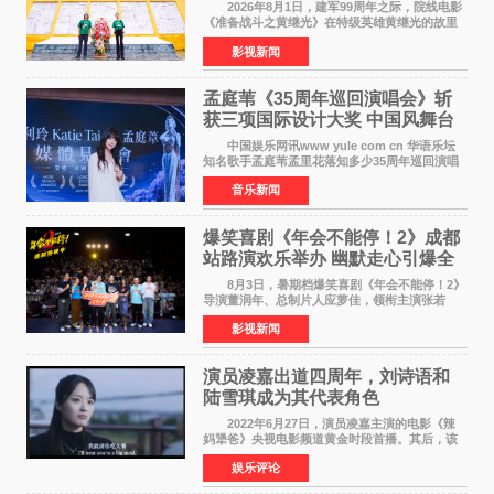
以光影为笔，书写英雄赞歌
2026年8月1日，建军99周年之际，院线电影
《准备战斗之黄继光》在特级英雄黄继光的故里
——四川省德阳市中江县黄继光出生地正式开
影视新闻
机。本片出品人、总制片人项亮月主持开机仪
式，&zwnj;特级英雄
孟庭苇《35周年巡回演唱会》斩
获三项国际设计大奖 中国风舞台
美学获全球认可
中国娱乐网讯www yule com cn 华语乐坛
知名歌手孟庭苇孟里花落知多少35周年巡回演唱
会再传喜讯。该演唱会先后荣获美国MUSE
音乐新闻
Creative Awards白金奖（Platinum Winner）、
英国London Design
爆笑喜剧《年会不能停！2》成都
站路演欢乐举办 幽默走心引爆全
场共鸣
8月3日，暑期档爆笑喜剧《年会不能停！2》
导演董润年、总制片人应萝佳，领衔主演张若
昀、白客，惊喜出演庄达菲，特别主演孙艺洲，
影视新闻
特别出演田雨，友情出演欧阳奋强出席成都路
演，与观众近距离互
演员凌嘉出道四周年，刘诗语和
陆雪琪成为其代表角色
2022年6月27日，演员凌嘉主演的电影《辣
妈犟爸》央视电影频道黄金时段首播。其后，该
电影在央视电影频道多次复播（2022年8月10
娱乐评论
日，2022年9月30日，2023年7月17日，2025年7
月14日）。除了多次复