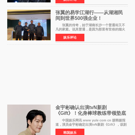
动，共同开启了一场关于
张翼的易学江湖行——从湖湘民
间到世界500强企业！
张翼的传奇，始于湖南长沙一个普通却又不
凡的家庭。说其普通，是因为那里有世俗的烟火
气；说其不凡，是因为家中有一位洞悉天地玄机
娱乐评论
的长者——他的爷爷。作为当地的风水师，爷爷
是张翼走进易学
金宇彬确认出演tvN新剧
《Gift》！化身棒球教练带领垫底
球队逆袭
中国娱乐网讯 www yule com cn 据韩媒报
道，演员金宇彬确定出演tvN新剧《Gift》，该剧
预计将于下半年播出，引发观众高度期待。
韩国娱乐
本剧改编自同名网络漫画，讲述一位经历意外事