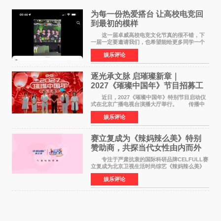
为每一份热爱搭台 让高校电竞回
到最初的模样
这一届卓威高校电竞文化节真的很不错，下
一届一定要邀请我们，也希望能给更多同学一个
来到现场的机会。 2026卓威高校电竞文化节
娱乐评论
已经落下帷幕，在活动结束后，仍有不少高校电
竞社负责人和现
逐光承文脉 启璀璨新章｜
2027《璀璨中国年》节目招募工
作圆满启动
近日，2027《璀璨中国年》特别节目启动仪
式在北京广播电视台演播大厅举行。 传播中
华优秀传统文化，弘扬纯正国风艺术，打造高规
娱乐评论
格、高质感、正能量的文艺盛典，是璀璨中国年
矢志不渝的初心
赛立复成为《辣妈辣么美》特别
赞助商，共探当代女性由内而外
活力美
专注于严肃抗衰的国际科研品牌CELFULL赛
立复成为北京卫视生活时尚综艺《辣妈辣么美》
的特别赞助商,明星辣妈袁咏仪倾情参与，向广大
娱乐评论
都市女性传递健康生活新主张，寄语当代女性在
家庭与自我之间