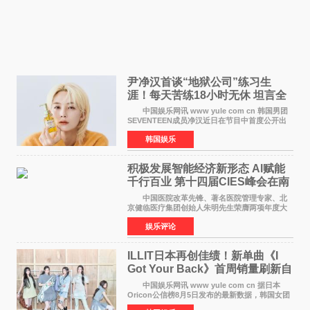
尹净汉首谈“地狱公司”练习生
涯！每天苦练18小时无休 坦言全
靠成员撑过来
中国娱乐网讯 www yule com cn 韩国男团
SEVENTEEN成员净汉近日在节目中首度公开出
道前的残酷练习生经历，并提及经纪公司Pledis
韩国娱乐
娱乐，引发广泛关注。 在8月2日播出的日本
TBS综艺节目《周
积极发展智能经济新形态 Al赋能
千行百业 第十四届CIES峰会在南
京盛大召开
中国医院改革先锋、著名医院管理专家、北
京健临医疗集团创始人朱明先生荣膺两项年度大
奖 2026年7月31日，盛夏金陵，长江之畔，
娱乐评论
以重落地·真务实·强链接为主题的2026&lsquo;人
工智能+&rsquo
ILLIT日本再创佳绩！新单曲《I
Got Your Back》首周销量刷新自
身纪录
中国娱乐网讯 www yule com cn 据日本
Oricon公信榜8月5日发布的最新数据，韩国女团
ILLIT在日本发行的第二张单曲《I Got Your