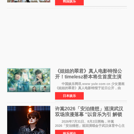
韩国娱乐
Back》首周销量达到71,009张，成功跻身最新一
期周单曲排行
《姐姐的翠君》真人电影特报公
开！timelesz桥本将生首度主演
12月4日上映
中国娱乐网讯 www yule com cn 少女漫画
《姐姐的翠君》真人电影特报于近日公开，由
timelesz成员桥本将生担任主演，这也是他首次
日本娱乐
担任电影主演，引发高度关注。 女高中生咲
苗翠（中岛瑠菜
许嵩2026「安泊猜想」巡演武汉
双场浪漫落幕 “以音乐为引 解锁
江城记忆”
2026年7月31日、8月2日两晚，许嵩
2026「安泊猜想」巡回演唱会于武汉体育中心主
体育场盛大开唱。许嵩与数万歌迷在此相聚，从
娱乐评论
浪漫惬意的舞台设计到充满诚意与惊喜的现场互