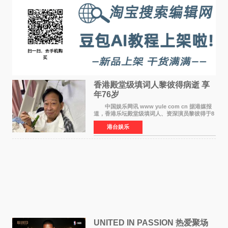
香港殿堂级填词人黎彼得病逝 享
年76岁​
中国娱乐网讯 www yule com cn 据港媒报
道，香港乐坛殿堂级填词人、资深演员黎彼得于8
月5日上午因病离世，终年76岁。好友钟志光透
港台娱乐
露，黎彼得今年3月中风后便卧床休养，身体机能
持续衰退，最
UNITED IN PASSION 热爱聚场