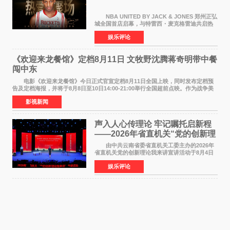
NBA UNITED BY JACK & JONES 郑州正弘
城全国首店启幕，与特雷西・麦克格雷迪共启热
爱 2026 年7 月21 日，
娱乐评论
NBAUNITEDBYJACK&JONES 全国首店，于郑
州正弘城正式启幕。NBA 传奇球星
《欢迎来龙餐馆》定档8月11日 文牧野沈腾蒋奇明带中餐
闯中东
电影《欢迎来龙餐馆》今日正式官宣定档8月11日全国上映，同时发布定档预
告及定档海报，并将于8月8日至10日14:00-21:00举行全国超前点映。作为战争美
食大片，影片讲述的是中国厨师徐福（沈腾
影视新闻
声入人心传理论 牢记嘱托启新程
——2026年省直机关“党的创新理
论我来讲”宣讲活动圆满落幕
由中共云南省委省直机关工委主办的2026年
省直机关党的创新理论我来讲宣讲活动于8月4日
至5日在昆明举办。活动以 "牢记嘱托 感恩奋进
娱乐评论
开创云南发展新局面 "为主题，坚持以新时代中国
特色社会主义