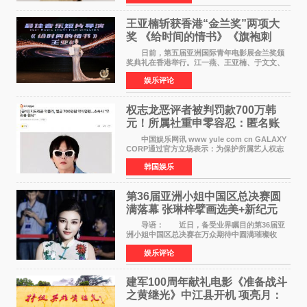
故后获得特殊
王亚楠斩获香港“金兰奖”两项大
奖 《给时间的情书》《旗袍刺
客》双双获肯定
日前，第五届亚洲国际青年电影展金兰奖颁
奖典礼在香港举行。江一燕、王亚楠、于文文、
李东学等知名演员出席活动。著名演员、导演王
娱乐评论
亚楠凭借音乐故事片《给时间的情书》和院线电
影《旗袍刺客》
权志龙恶评者被判罚款700万韩
元！所属社重申零容忍：匿名账
号也难逃刑责
中国娱乐网讯 www yule com cn GALAXY
CORP通过官方立场表示：为保护所属艺人权志
龙的名誉和权益，将持续对网络上发生的名誉损
韩国娱乐
害、散布虚假事实、侮辱、恶意诽谤等行为采取
法律应对措施。
第36届亚洲小姐中国区总决赛圆
满落幕 张琳梓擘画选美+新纪元
导语： 近日，备受业界瞩目的第36届亚
洲小姐中国区总决赛在万众期待中圆满璀璨收
官。整场盛典汇聚万千芳华，不仅完成了新一届
娱乐评论
美丽代言人的加冕选拔，更在行业发展层面带来
颠覆性突破。活动
建军100周年献礼电影《准备战斗
之黄继光》中江县开机 项亮月：