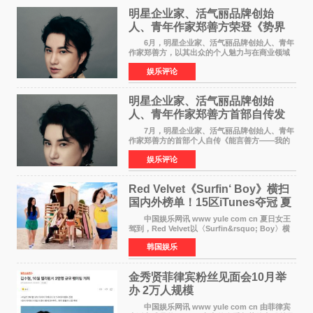
明星企业家、活气丽品牌创始
人、青年作家郑善方荣登《势界
POWERCIRCLES》6月刊
6月，明星企业家、活气丽品牌创始人、青年
作家郑善方，以其出众的个人魅力与在商业领域
的卓越建树，成功登上《势界
娱乐评论
POWERCIRCLES》，展现了他在时尚与商业领
域的双重影响力。 明星企业家、青
明星企业家、活气丽品牌创始
人、青年作家郑善方首部自传发
布， 书写跨界创业者的成长答卷
7月，明星企业家、活气丽品牌创始人、青年
作家郑善方的首部个人自传《能言善方——我的
跨界人生》正式发行。这本书以他的人生轨迹为
娱乐评论
脉络，首次完整公开了从逐梦少年到横跨美业、
公益等多领域的
Red Velvet《Surfin‘ Boy》横扫
国内外榜单！15区iTunes夺冠 夏
日女王强势回归
中国娱乐网讯 www yule com cn 夏日女王
驾到，Red Velvet以〈Surfin&rsquo; Boy〉横
扫国内外榜单，获得音乐粉丝的热烈反响。
韩国娱乐
Red Velvet于3日发行了夏日迷你专辑《Velvet
Summer》，
金秀贤菲律宾粉丝见面会10月举
办 2万人规模
中国娱乐网讯 www yule com cn 由菲律宾