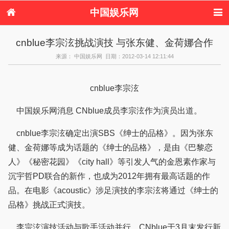
中国娱乐网
首页
新闻
女性
内地娱乐
cnblue李宗泫挑战演技 与张东健、金荷娜合作
港台娱乐
日本娱乐
韩国娱乐
欧美娱乐
来源： 中国娱乐网 日期：2012-03-14 12:11:44
体育花边
音乐新闻
影视新闻
内地明星八卦
港台明星八卦
日本韩国明星
欧美明星八卦
娱乐评论
八卦
cnblue李宗泫
中国娱乐网消息 CNblue成员李宗泫作为演员出道。
cnblue李宗泫确定出演SBS《绅士的品格》。因为张东
健、金荷娜等成为话题的《绅士的品格》，是由《巴黎恋
人》《秘密花园》《city hall》等引发人气的金恩素作家与
沉宇哲PD联合的新作，也成为2012年拥有最高话题的作
品。在电影《acoustic》涉足演技的李宗泫将通过《绅士的
品格》挑战正式演技。
李宗泫演技活动与歌手活动并行，CNblue于3月末发行新