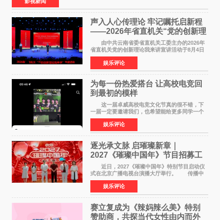
影视新闻
声入人心传理论 牢记嘱托启新程
——2026年省直机关“党的创新理
论我来讲”宣讲活动圆满落幕
由中共云南省委省直机关工委主办的2026年
省直机关党的创新理论我来讲宣讲活动于8月4日
至5日在昆明举办。活动以 "牢记嘱托 感恩奋进
娱乐评论
开创云南发展新局面 "为主题，坚持以新时代中国
特色社会主义
为每一份热爱搭台 让高校电竞回
到最初的模样
这一届卓威高校电竞文化节真的很不错，下
一届一定要邀请我们，也希望能给更多同学一个
来到现场的机会。 2026卓威高校电竞文化节
娱乐评论
已经落下帷幕，在活动结束后，仍有不少高校电
竞社负责人和现
逐光承文脉 启璀璨新章｜
2027《璀璨中国年》节目招募工
作圆满启动
近日，2027《璀璨中国年》特别节目启动仪
式在北京广播电视台演播大厅举行。 传播中
华优秀传统文化，弘扬纯正国风艺术，打造高规
娱乐评论
格、高质感、正能量的文艺盛典，是璀璨中国年
矢志不渝的初心
赛立复成为《辣妈辣么美》特别
赞助商，共探当代女性由内而外