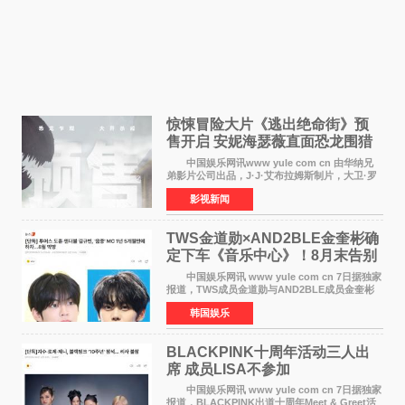
惊悚冒险大片《逃出绝命街》预
售开启 安妮海瑟薇直面恐龙围猎
中国娱乐网讯www yule com cn 由华纳兄
弟影片公司出品，J·J·艾布拉姆斯制片，大卫·罗
伯特·米切尔执导，好莱坞巨星安妮·海瑟薇和伊万
影视新闻
·麦克格雷格领衔主演的2026暑期惊悚冒险大片
《逃出绝
TWS金道勋×AND2BLE金奎彬确
定下车《音乐中心》！8月末告别
MC席位
中国娱乐网讯 www yule com cn 7日据独家
报道，TWS成员金道勋与AND2BLE成员金奎彬
将于8月离开《音乐中心》MC的位置。 金道
韩国娱乐
勋与金奎彬于去年3月与H2H A-NA一起被选为
《音乐中心》MC，约1
BLACKPINK十周年活动三人出
席 成员LISA不参加
中国娱乐网讯 www yule com cn 7日据独家
报道，BLACKPINK出道十周年Meet & Greet活