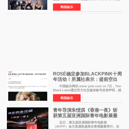
动将由智秀、ROS&Eacute;、JENNIE出席，
韩国娱乐
LISA将缺席。 此前BLACKPINK所属社YG并
未为组合出道十周年做
ROSÉ确定参加BLACKPINK十周
年活动！所属社表示：提前空出
了时间
中国娱乐网讯 www yule com cn 7日，The
Black Label通过官方社交媒体账号发表声明，就
近期网络上关于ROS&Eacute;个人行程及是否参
韩国娱乐
加BLACKPINK出道纪念活动的种种猜测作出正
式回应。 Th
青年导演朱愷淇《香港一夜》斩
获第五届亚洲国际青年电影展最
佳剧本改编奖
近日，第五届亚洲国际青年电影展
（AIYFF）金兰奖颁奖盛典在香港隆重举行。在