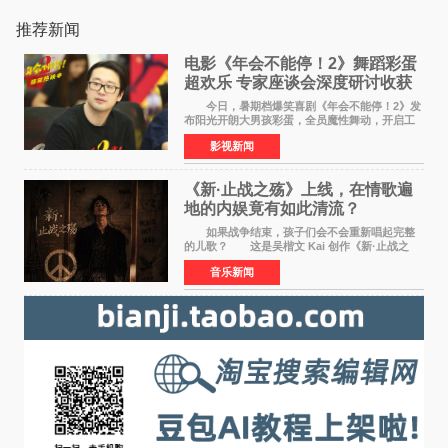
推荐新闻
电影《年会不能停！2》舞蹈彩蛋
超欢乐 专家座谈会深度研讨收获
满满
今日，暑期档爆笑喜剧《年会不能停！2》发
布阳光开朗大男孩彩蛋，全员魔性舞动，开启工
位狂欢模式。影片于昨日同步举办专家座谈会，
影视新闻
导演董润年、总制片人应萝佳出席现场，与一众
业内、学界专家
《新·止战之殇》上线，在情歌遍
地的内娱竟有如此清流？
如果战争结束，孩子们会不会重新唱起完整
的儿歌？ 这是吴楷文 Kai 创作《新·止战之
殇》时最初的想法。 从伊朗相关冲突引发的
音乐新闻
地区局势，到世界各地仍在发生的动荡与不安，
战争从来不只