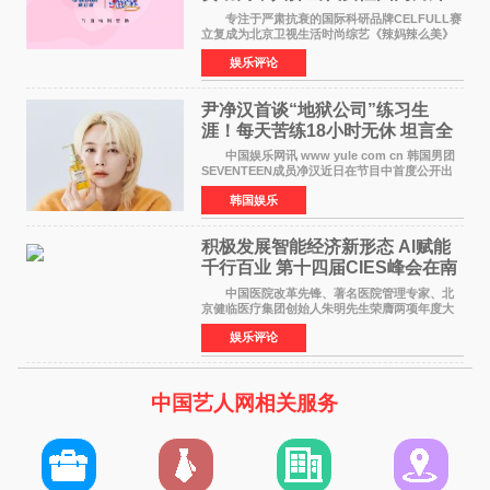
活力美
专注于严肃抗衰的国际科研品牌CELFULL赛
立复成为北京卫视生活时尚综艺《辣妈辣么美》
的特别赞助商,明星辣妈袁咏仪倾情参与，向广大
娱乐评论
都市女性传递健康生活新主张，寄语当代女性在
家庭与自我之间
尹净汉首谈“地狱公司”练习生
涯！每天苦练18小时无休 坦言全
靠成员撑过来
中国娱乐网讯 www yule com cn 韩国男团
SEVENTEEN成员净汉近日在节目中首度公开出
道前的残酷练习生经历，并提及经纪公司Pledis
韩国娱乐
娱乐，引发广泛关注。 在8月2日播出的日本
TBS综艺节目《周
积极发展智能经济新形态 Al赋能
千行百业 第十四届CIES峰会在南
京盛大召开
中国医院改革先锋、著名医院管理专家、北
京健临医疗集团创始人朱明先生荣膺两项年度大
奖 2026年7月31日，盛夏金陵，长江之畔，
娱乐评论
以重落地·真务实·强链接为主题的2026&lsquo;人
工智能+&rsquo
中国艺人网相关服务