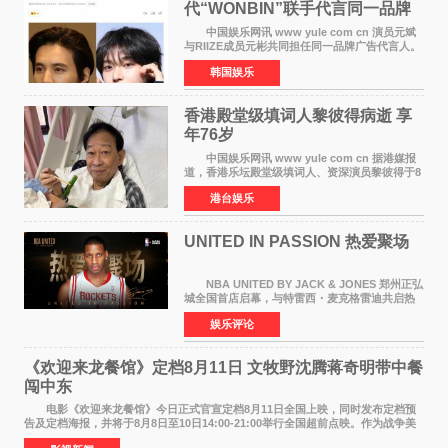
代“WONBIN”联手代言同一品牌
颜值天花板合体
中国娱乐网讯 www yule com cn 演员元斌
与RIIZE成员元彬共同担任同一品牌广告代言人。
6日据独家报道，继演员元斌之后，RIIZE元彬最
韩国娱乐
近也被选为某在线中介平台A公司的共同广告代言
人，两人将作
香港殿堂级填词人黎彼得病逝 享
年76岁​
中国娱乐网讯 www yule com cn 据港媒报
道，香港乐坛殿堂级填词人、资深演员黎彼得于8
月5日上午因病离世，终年76岁。好友钟志光透
港台娱乐
露，黎彼得今年3月中风后便卧床休养，身体机能
持续衰退，最
UNITED IN PASSION 热爱聚场
NBA UNITED BY JACK & JONES 郑州正弘
城全国首店启幕，与特雷西・麦克格雷迪共启热
爱 2026 年7 月21 日，
娱乐评论
NBAUNITEDBYJACK&JONES 全国首店，于郑
州正弘城正式启幕。NBA 传奇球星
《欢迎来龙餐馆》定档8月11日 文牧野沈腾蒋奇明带中餐
闯中东
电影《欢迎来龙餐馆》今日正式官宣定档8月11日全国上映，同时发布定档预
告及定档海报，并将于8月8日至10日14:00-21:00举行全国超前点映。作为战争美
食大片，影片讲述的是中国厨师徐福（沈腾