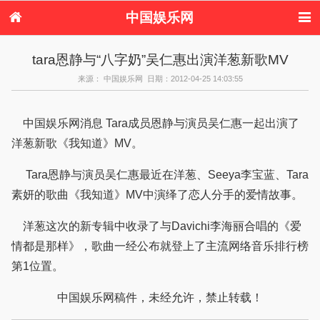
中国娱乐网
首页
新闻
女性
内地娱乐
tara恩静与“八字奶”吴仁惠出演洋葱新歌MV
港台娱乐
日本娱乐
韩国娱乐
欧美娱乐
来源： 中国娱乐网 日期：2012-04-25 14:03:55
体育花边
音乐新闻
影视新闻
内地明星八卦
港台明星八卦
日本韩国明星
欧美明星八卦
娱乐评论
八卦
中国娱乐网消息 Tara成员恩静与演员吴仁惠一起出演了
洋葱新歌《我知道》MV。
Tara恩静与演员吴仁惠最近在洋葱、Seeya李宝蓝、Tara
素妍的歌曲《我知道》MV中演绎了恋人分手的爱情故事。
洋葱这次的新专辑中收录了与Davichi李海丽合唱的《爱
情都是那样》，歌曲一经公布就登上了主流网络音乐排行榜
第1位置。
中国娱乐网稿件，未经允许，禁止转载！