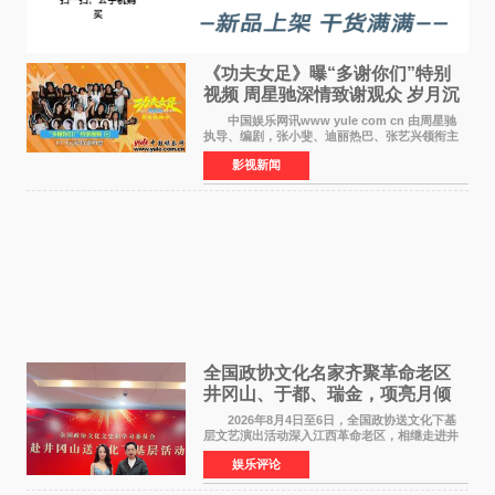
《功夫女足》曝“多谢你们”特别
视频 周星驰深情致谢观众 岁月沉
淀不灭初心
中国娱乐网讯www yule com cn 由周星驰
执导、编剧，张小斐、迪丽热巴、张艺兴领衔主
演，刘嘉玲、佐藤健特别出演，艾米、雪野、蔡
影视新闻
思贝、胡予安、倪好特别介绍的喜剧电影《功夫
女足》释出多谢你
全国政协文化名家齐聚革命老区
井冈山、于都、瑞金，项亮月倾
情献唱《桃花谣》致敬红色沃土
2026年8月4日至6日，全国政协送文化下基
层文艺演出活动深入江西革命老区，相继走进井
冈山、于都长征出发地、瑞金三地。由全国政协
娱乐评论
文化文史和学习委员会副主任、甘肃省政协原主
席欧阳坚率团，一