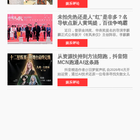
娱乐评论
公厅印发《关于发展银发经济增进老年人福祉的
意见》——这是
未拍先热还是人“红”是非多？名
导钦点新人黄筠媞，百佳争鸣霸
气回应
近日，曾获金鸡奖、华表奖提名的导演李麒
麟正式公布新片《有凤来仪》主创阵容。李麒麟
早年凭电影《华容道》获得金鸡奖、华表奖提
娱乐评论
名，此后长期参与国内外电影制作，其担任制片
人参与的作品亦曾
从资源扶持到方法陪跑，抖音陪
MCN跑通AI这条路
抖音精选作者@旧梦留声机 自2026年4月开
始运营，通过AI技术还原一位母亲寻找失散女儿
的故事，凭借强情感表达获得大量用户关注，发
娱乐评论
布仅21小时便获得超1亿曝光、超1000万互动。
此后，账号持续沿