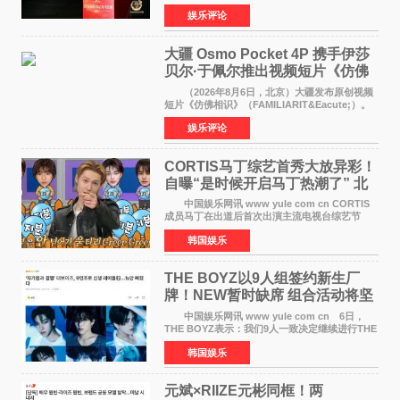
这场汇聚数百位海内外电影人、文化界人士及媒
娱乐评论
体代表的亚洲青年影视盛会上，香港本土电影
《香港一夜》（Dawn in Ho
大疆 Osmo Pocket 4P 携手伊莎
贝尔·于佩尔推出视频短片《仿佛
相识》
（2026年8月6日，北京）大疆发布原创视频
短片《仿佛相识》（FAMILIARIT&Eacute;）。
视频短片由戛纳国际电影节最佳女演员伊莎贝尔·
娱乐评论
于佩尔（Isabelle Huppert）主演，全程使用大
疆首款双主摄口
CORTIS马丁综艺首秀大放异彩！
自曝“是时候开启马丁热潮了” 北
美巡演火热进行中
中国娱乐网讯 www yule com cn CORTIS
成员马丁在出道后首次出演主流电视台综艺节
目，展现了多才多艺的魅力。 马丁出演了5日
韩国娱乐
播出的MBC《Radio Star》Fashion与Passion
之间，I&lsquo;m
THE BOYZ以9人组签约新生厂
牌！NEW暂时缺席 组合活动将坚
定不移继续
中国娱乐网讯 www yule com cn 6日，
THE BOYZ表示：我们9人一致决定继续进行THE
BOYZ组合活动，并且已经完成了组合团体活动
韩国娱乐
签约。目前正在新生厂牌下进行活动准备。尚未
离开THE BOYZ原所
元斌×RIIZE元彬同框！两