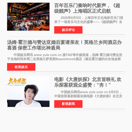
百年百乐门奏响时代新声，《超
级靓声》上海唱区正式启航
2026年8月5日，上海百年文化地标百乐门迎
来了一场音乐与文化的盛事——《超级靓声》全
国励志音乐公益节目上海唱区新闻发布会暨启动
娱乐评论
仪式在此隆重举行。各界领导、嘉宾与媒体朋友
齐聚一堂，共同
汤姆·霍兰德与赞达亚婚后宴请亲友！英格兰乡间酒店办
喜酒 保密工作堪比神盾局
中国娱乐网讯 www yule com cn 据TMZ等外媒报道，汤姆·霍兰德与赞达亚
于当地时间本周二在英格兰萨里郡Beaverbrook酒店（靠近霍兰德的出生地金斯
顿）举办婚宴，邀请家人与朋友们喝喜酒，庆祝
欧美娱乐
电影《大唐妖探》北京首映礼 欢
乐探案获观众盛赞：“夯！”
中国娱乐网讯www yule com cn 8月6日，
中国首部喜剧探案动画电影《大唐妖探》在北京
举办电影首映礼。导演程腾、联合导演黄珉、总
影视新闻
制片人曹紫建、制片人李莹莹，配音导演张喆，
对白指导程寅，领