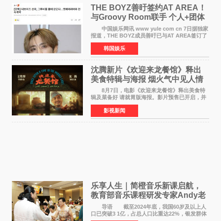
THE BOYZ善旴签约AT AREA！
与Groovy Room联手 个人+团体
活动并行
中国娱乐网讯 www yule com cn 7日据独家
报道，THE BOYZ成员善旴已与AT AREA签订了
专属合约。AT AREA是由知名制作人组合
韩国娱乐
Groovy Room创立的hip-hop厂牌，旗下拥有多
位实力派音乐人，在韩
沈腾新片《欢迎来龙餐馆》释出
美食特辑与海报 烟火气中见人情
温暖
8月7日，电影《欢迎来龙餐馆》释出美食特
辑及菜备好 请就胃版海报。影片预售已开启，并
将于8月8日至10日14:00-21:00举行全国超前点
影视新闻
映。电影《欢迎来龙餐馆》作为战争美食喜剧大
片，讲述了中国
乐享人生｜简橙音乐新课启航，
教育部音乐课程研发专家Andy老
师重磅入驻领航银龄琴声
导语 截至2024年底，我国60岁及以上人
口已突破3 1亿，占总人口比重达22%，银发群体
的精神文化需求日益凸显。2024年1月，国务院办