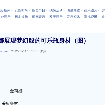
观影指南
-
女性时尚
-
综艺节目
-
偶像活动
-
明星频道
-
娱乐图片
-
游
港台娱乐
-
日本娱乐
-
韩国娱乐
-
欧美娱乐
-
音乐资讯
-
影视资讯
-
娱
娜展现梦幻般的可乐瓶身材（图）
e.com.cn
2012-05-14 15:18:35 来源：
金荷娜
乐瓶身材。