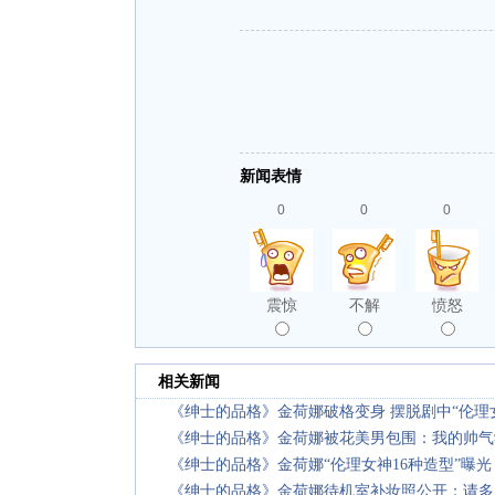
新闻表情
0
0
0
震惊
不解
愤怒
相关新闻
《绅士的品格》金荷娜破格变身 摆脱剧中“伦理
《绅士的品格》金荷娜被花美男包围：我的帅气
《绅士的品格》金荷娜“伦理女神16种造型”曝光
《绅士的品格》金荷娜待机室补妆照公开：请多