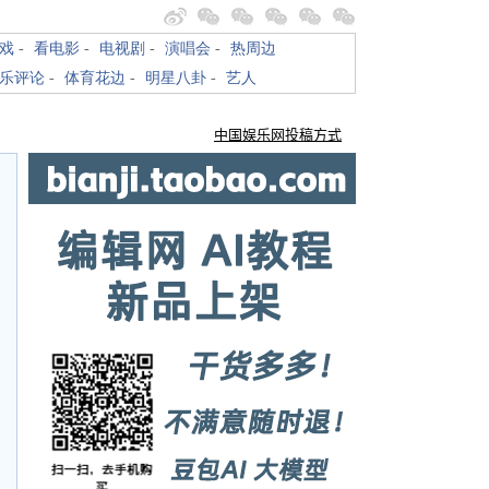
戏
-
看电影
-
电视剧
-
演唱会
-
热周边
乐评论
-
体育花边
-
明星八卦
-
艺人