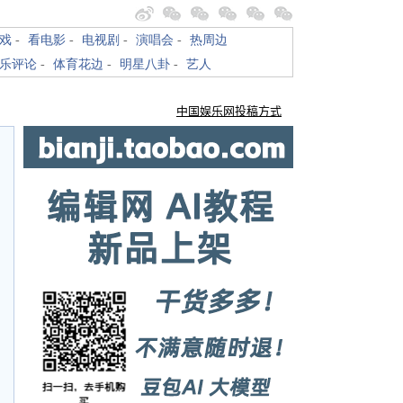
戏
-
看电影
-
电视剧
-
演唱会
-
热周边
乐评论
-
体育花边
-
明星八卦
-
艺人