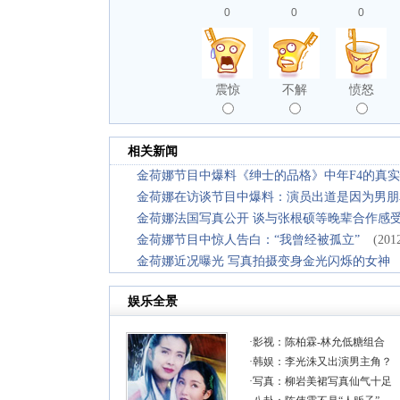
0
0
0
震惊
不解
愤怒
相关新闻
金荷娜节目中爆料《绅士的品格》中年F4的真
金荷娜在访谈节目中爆料：演员出道是因为男朋
金荷娜法国写真公开 谈与张根硕等晚辈合作感
金荷娜节目中惊人告白：“我曾经被孤立”
(201
金荷娜近况曝光 写真拍摄变身金光闪烁的女神