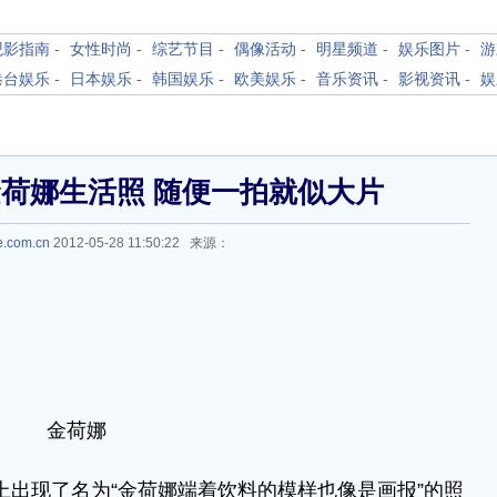
观影指南
-
女性时尚
-
综艺节目
-
偶像活动
-
明星频道
-
娱乐图片
-
游
港台娱乐
-
日本娱乐
-
韩国娱乐
-
欧美娱乐
-
音乐资讯
-
影视资讯
-
娱
荷娜生活照 随便一拍就似大片
le.com.cn
2012-05-28 11:50:22 来源：
金荷娜
出现了名为“金荷娜端着饮料的模样也像是画报”的照