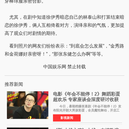
穿棒球服亲密合影。
尤其，在剧中知道徐伊秀暗恋自己的林泰山和打算结束暗
恋的徐伊秀，俩人互相倚着对方，演绎亲和的气氛，更加提
高了观众们对剧情的期待。
看到照片的网友们纷纷表示：“到底会怎么发展”，“金秀路
和金荷娜好亲密呀！”，“那张东健怎么办啊”等等。
中国娱乐网 禁止转载
推荐新闻
电影《年会不能停！2》舞蹈彩蛋
超欢乐 专家座谈会深度研讨收获
满满
今日，暑期档爆笑喜剧《年会不能停！2》发
布阳光开朗大男孩彩蛋，全员魔性舞动，开启工
位狂欢模式。影片于昨日同步举办专家座谈会，
影视新闻
导演董润年、总制片人应萝佳出席现场，与一众
业内、学界专家