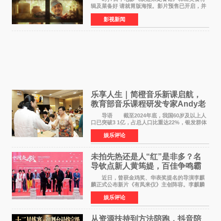
辑及菜备好 请就胃版海报。影片预售已开启，并
将于8月8日至10日14:00-21:00举行全国超前点
影视新闻
映。电影《欢迎来龙餐馆》作为战争美食喜剧大
片，讲述了中国
乐享人生｜简橙音乐新课启航，
教育部音乐课程研发专家Andy老
师重磅入驻领航银龄琴声
导语 截至2024年底，我国60岁及以上人
口已突破3 1亿，占总人口比重达22%，银发群体
的精神文化需求日益凸显。2024年1月，国务院办
娱乐评论
公厅印发《关于发展银发经济增进老年人福祉的
意见》——这是
未拍先热还是人“红”是非多？名
导钦点新人黄筠媞，百佳争鸣霸
气回应
近日，曾获金鸡奖、华表奖提名的导演李麒
麟正式公布新片《有凤来仪》主创阵容。李麒麟
早年凭电影《华容道》获得金鸡奖、华表奖提
娱乐评论
名，此后长期参与国内外电影制作，其担任制片
人参与的作品亦曾
从资源扶持到方法陪跑，抖音陪