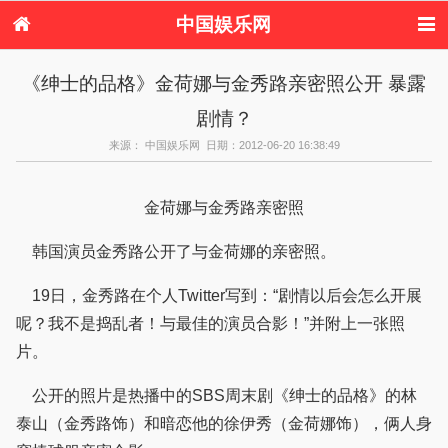
中国娱乐网
首页
新闻
女性
内地娱乐
《绅士的品格》金荷娜与金秀路亲密照公开 暴露
港台娱乐
日本娱乐
韩国娱乐
欧美娱乐
剧情？
体育花边
音乐新闻
影视新闻
内地明星八卦
港台明星八卦
日本韩国明星
欧美明星八卦
娱乐评论
来源： 中国娱乐网 日期：2012-06-20 16:38:49
八卦
金荷娜与金秀路亲密照
韩国演员金秀路公开了与金荷娜的亲密照。
19日，金秀路在个人Twitter写到：“剧情以后会怎么开展
呢？我不是捣乱者！与最佳的演员合影！”并附上一张照
片。
公开的照片是热播中的SBS周末剧《绅士的品格》的林
泰山（金秀路饰）和暗恋他的徐伊秀（金荷娜饰），俩人身