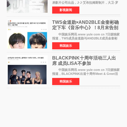
弟影片公司出品，J·J·艾布拉姆斯制片，大卫·罗
伯特·米切尔执导，好莱坞巨星安妮·海瑟薇和伊万
影视新闻
·麦克格雷格领衔主演的2026暑期惊悚冒险大片
《逃出绝
TWS金道勋×AND2BLE金奎彬确
定下车《音乐中心》！8月末告别
MC席位
中国娱乐网讯 www yule com cn 7日据独家
报道，TWS成员金道勋与AND2BLE成员金奎彬
将于8月离开《音乐中心》MC的位置。 金道
韩国娱乐
勋与金奎彬于去年3月与H2H A-NA一起被选为
《音乐中心》MC，约1
BLACKPINK十周年活动三人出
席 成员LISA不参加
中国娱乐网讯 www yule com cn 7日据独家
报道，BLACKPINK出道十周年Meet & Greet活
动将由智秀、ROS&Eacute;、JENNIE出席，
韩国娱乐
LISA将缺席。 此前BLACKPINK所属社YG并
未为组合出道十周年做