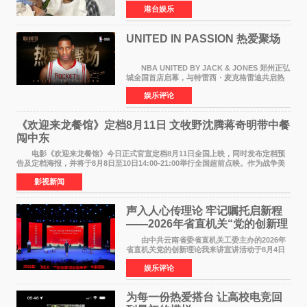
月5日上午因病离世，终年76岁。好友钟志光透
港台娱乐
露，黎彼得今年3月中风后便卧床休养，身体机能
持续衰退，最
UNITED IN PASSION 热爱聚场
NBA UNITED BY JACK & JONES 郑州正弘
城全国首店启幕，与特雷西・麦克格雷迪共启热
爱 2026 年7 月21 日，
娱乐评论
NBAUNITEDBYJACK&JONES 全国首店，于郑
州正弘城正式启幕。NBA 传奇球星
《欢迎来龙餐馆》定档8月11日 文牧野沈腾蒋奇明带中餐
闯中东
电影《欢迎来龙餐馆》今日正式官宣定档8月11日全国上映，同时发布定档预
告及定档海报，并将于8月8日至10日14:00-21:00举行全国超前点映。作为战争美
食大片，影片讲述的是中国厨师徐福（沈腾
影视新闻
声入人心传理论 牢记嘱托启新程
——2026年省直机关“党的创新理
论我来讲”宣讲活动圆满落幕
由中共云南省委省直机关工委主办的2026年
省直机关党的创新理论我来讲宣讲活动于8月4日
至5日在昆明举办。活动以 "牢记嘱托 感恩奋进
娱乐评论
开创云南发展新局面 "为主题，坚持以新时代中国
特色社会主义
为每一份热爱搭台 让高校电竞回