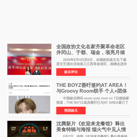
全国政协文化名家齐聚革命老区
井冈山、于都、瑞金，项亮月倾
情献唱《桃花谣》致敬红色沃土
2026年8月4日至6日，全国政协送文化下基
层文艺演出活动深入江西革命老区，相继走进井
冈山、于都长征出发地、瑞金三地。由全国政协
娱乐评论
文化文史和学习委员会副主任、甘肃省政协原主
席欧阳坚率团，一
THE BOYZ善旴签约AT AREA！
与Groovy Room联手 个人+团体
活动并行
中国娱乐网讯 www yule com cn 7日据独家
报道，THE BOYZ成员善旴已与AT AREA签订了
专属合约。AT AREA是由知名制作人组合
韩国娱乐
Groovy Room创立的hip-hop厂牌，旗下拥有多
位实力派音乐人，在韩
沈腾新片《欢迎来龙餐馆》释出
美食特辑与海报 烟火气中见人情
温暖
8月7日，电影《欢迎来龙餐馆》释出美食特