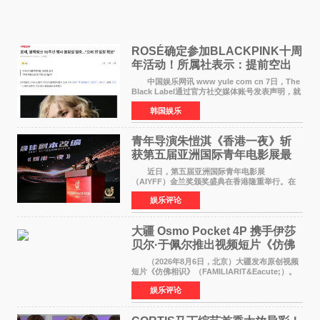
ROSÉ确定参加BLACKPINK十周
年活动！所属社表示：提前空出
了时间
中国娱乐网讯 www yule com cn 7日，The
Black Label通过官方社交媒体账号发表声明，就
近期网络上关于ROS&Eacute;个人行程及是否参
韩国娱乐
加BLACKPINK出道纪念活动的种种猜测作出正
式回应。 Th
青年导演朱愷淇《香港一夜》斩
获第五届亚洲国际青年电影展最
佳剧本改编奖
近日，第五届亚洲国际青年电影展
（AIYFF）金兰奖颁奖盛典在香港隆重举行。在
这场汇聚数百位海内外电影人、文化界人士及媒
娱乐评论
体代表的亚洲青年影视盛会上，香港本土电影
《香港一夜》（Dawn in Ho
大疆 Osmo Pocket 4P 携手伊莎
贝尔·于佩尔推出视频短片《仿佛
相识》
（2026年8月6日，北京）大疆发布原创视频
短片《仿佛相识》（FAMILIARIT&Eacute;）。
视频短片由戛纳国际电影节最佳女演员伊莎贝尔·
娱乐评论
于佩尔（Isabelle Huppert）主演，全程使用大
疆首款双主摄口