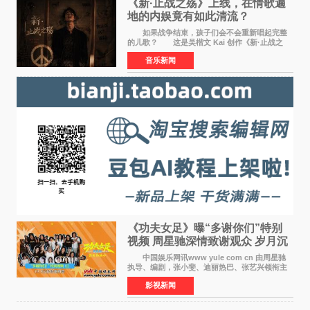
《新·止战之殇》上线，在情歌遍
地的内娱竟有如此清流？
如果战争结束，孩子们会不会重新唱起完整
的儿歌？ 这是吴楷文 Kai 创作《新·止战之
殇》时最初的想法。 从伊朗相关冲突引发的
音乐新闻
地区局势，到世界各地仍在发生的动荡与不安，
战争从来不只
《功夫女足》曝“多谢你们”特别
视频 周星驰深情致谢观众 岁月沉
淀不灭初心
中国娱乐网讯www yule com cn 由周星驰
执导、编剧，张小斐、迪丽热巴、张艺兴领衔主
演，刘嘉玲、佐藤健特别出演，艾米、雪野、蔡
影视新闻
思贝、胡予安、倪好特别介绍的喜剧电影《功夫
女足》释出多谢你