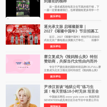
到最初的模样
这一届卓威高校电竞文化节真的很不错，下
一届一定要邀请我们，也希望能给更多同学一个
来到现场的机会。 2026卓威高校电竞文化节
娱乐评论
已经落下帷幕，在活动结束后，仍有不少高校电
竞社负责人和现
逐光承文脉 启璀璨新章｜
2027《璀璨中国年》节目招募工
作圆满启动
近日，2027《璀璨中国年》特别节目启动仪
式在北京广播电视台演播大厅举行。 传播中
华优秀传统文化，弘扬纯正国风艺术，打造高规
娱乐评论
格、高质感、正能量的文艺盛典，是璀璨中国年
矢志不渝的初心
赛立复成为《辣妈辣么美》特别
赞助商，共探当代女性由内而外
活力美
专注于严肃抗衰的国际科研品牌CELFULL赛
立复成为北京卫视生活时尚综艺《辣妈辣么美》
的特别赞助商,明星辣妈袁咏仪倾情参与，向广大
娱乐评论
都市女性传递健康生活新主张，寄语当代女性在
家庭与自我之间
尹净汉首谈“地狱公司”练习生
涯！每天苦练18小时无休 坦言全
靠成员撑过来
中国娱乐网讯 www yule com cn 韩国男团
SEVENTEEN成员净汉近日在节目中首度公开出
道前的残酷练习生经历，并提及经纪公司Pledis
韩国娱乐
娱乐，引发广泛关注。 在8月2日播出的日本