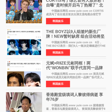
CORTIS马丁综艺首秀大放异彩！
自曝“是时候开启马丁热潮了” 北
美巡演火热进行中
中国娱乐网讯 www yule com cn CORTIS
成员马丁在出道后首次出演主流电视台综艺节
目，展现了多才多艺的魅力。 马丁出演了5日
韩国娱乐
播出的MBC《Radio Star》Fashion与Passion
之间，I&lsquo;m
THE BOYZ以9人组签约新生厂
牌！NEW暂时缺席 组合活动将坚
定不移继续
中国娱乐网讯 www yule com cn 6日，
THE BOYZ表示：我们9人一致决定继续进行THE
BOYZ组合活动，并且已经完成了组合团体活动
韩国娱乐
签约。目前正在新生厂牌下进行活动准备。尚未
离开THE BOYZ原所
元斌×RIIZE元彬同框！两
代“WONBIN”联手代言同一品牌
颜值天花板合体
中国娱乐网讯 www yule com cn 演员元斌
与RIIZE成员元彬共同担任同一品牌广告代言人。
6日据独家报道，继演员元斌之后，RIIZE元彬最
韩国娱乐
近也被选为某在线中介平台A公司的共同广告代言
人，两人将作
香港殿堂级填词人黎彼得病逝 享
年76岁​
中国娱乐网讯 www yule com cn 据港媒报
道，香港乐坛殿堂级填词人、资深演员黎彼得于8