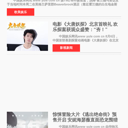
中国娱乐网讯 www yule com cn 据TMZ等外媒报道，汤姆·霍兰德与赞达亚
于当地时间本周二在英格兰萨里郡Beaverbrook酒店（靠近霍兰德的出生地金斯
顿）举办婚宴，邀请家人与朋友们喝喜酒，庆祝
欧美娱乐
电影《大唐妖探》北京首映礼 欢
乐探案获观众盛赞：“夯！”
中国娱乐网讯www yule com cn 8月6日，
中国首部喜剧探案动画电影《大唐妖探》在北京
举办电影首映礼。导演程腾、联合导演黄珉、总
影视新闻
制片人曹紫建、制片人李莹莹，配音导演张喆，
对白指导程寅，领
惊悚冒险大片《逃出绝命街》预
售开启 安妮海瑟薇直面恐龙围猎
中国娱乐网讯www yule com cn 由华纳兄