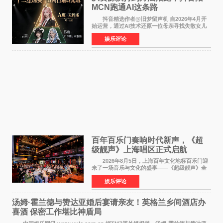
MCN跑通AI这条路
抖音精选作者@旧梦留声机 自2026年4月开
始运营，通过AI技术还原一位母亲寻找失散女儿
的故事，凭借强情感表达获得大量用户关注，发
娱乐评论
布仅21小时便获得超1亿曝光、超1000万互动。
此后，账号持续沿
百年百乐门奏响时代新声，《超
级靓声》上海唱区正式启航
2026年8月5日，上海百年文化地标百乐门迎
来了一场音乐与文化的盛事——《超级靓声》全
国励志音乐公益节目上海唱区新闻发布会暨启动
娱乐评论
仪式在此隆重举行。各界领导、嘉宾与媒体朋友
齐聚一堂，共同
汤姆·霍兰德与赞达亚婚后宴请亲友！英格兰乡间酒店办
喜酒 保密工作堪比神盾局