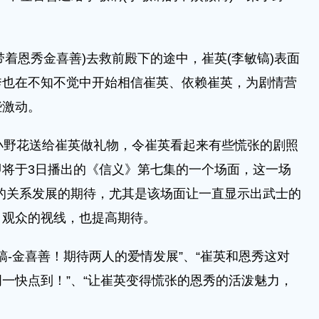
着恩秀金喜善)去救前殿下的途中，崔英(李敏镐)表面
秀也在不知不觉中开始相信崔英、依赖崔英，为剧情营
些激动。
野花送给崔英做礼物，令崔英看起来有些慌张的剧照
将于3日播出的《信义》第七集的一个场面，这一场
的关系发展的期待，尤其是该场面让一直显示出武士的
引观众的视线，也提高期待。
-金喜善！期待两人的爱情发展”、“崔英和恩秀这对
一快点到！”、“让崔英变得慌张的恩秀的活泼魅力，