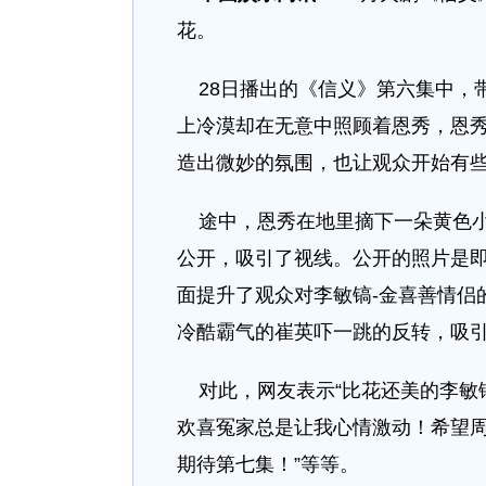
花。
28日播出的《信义》第六集中，带
上冷漠却在无意中照顾着恩秀，恩
造出微妙的氛围，也让观众开始有
途中，恩秀在地里摘下一朵黄色小
公开，吸引了视线。公开的照片是即
面提升了观众对李敏镐-金喜善情侣
冷酷霸气的崔英吓一跳的反转，吸
对此，网友表示“比花还美的李敏镐
欢喜冤家总是让我心情激动！希望周
期待第七集！”等等。