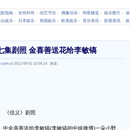
观影指南
-
女性时尚
-
综艺节目
-
偶像活动
-
明星频道
-
娱乐图片
-
游
港台娱乐
-
日本娱乐
-
韩国娱乐
-
欧美娱乐
-
音乐资讯
-
影视资讯
-
娱
七集剧照 金喜善送花给李敏镐
e.com.cn
2012-09-02 10:56:14 来源：
《信义》剧照
》中金喜善送给李敏镐(李敏镐的中娱微博)一朵小野