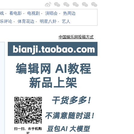
戏
-
看电影
-
电视剧
-
演唱会
-
热周边
乐评论
-
体育花边
-
明星八卦
-
艺人