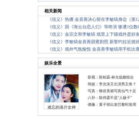
相关新闻
《信义》热播 金喜善决心留在李敏镐身边（第1
《信义》因《海云台恋人们》等终演 惨遭1位数
《信义》金宗文和李敏镐 戏里上下级戏外是好
《信义》李敏镐金喜善甜蜜剧照 新誓约拉近彼
《信义》戏外气氛愉悦 金喜善李敏镐用手机比