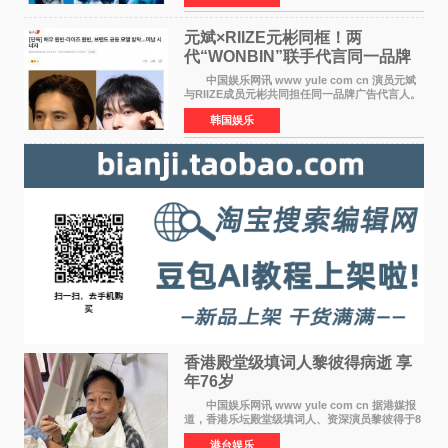
离开THE BOYZ原所
元斌×RIIZE元彬同框！两
代“WONBIN”联手代言同一品牌
颜值天花板合体
中国娱乐网讯 www yule com cn 演员元斌
与RIIZE成员元彬共同担任同一品牌广告代言人。
6日据独家报道，继演员元斌之后，RIIZE元彬最
韩国娱乐
近也被选为某在线中介平台A公司的共同广告代言
人，两人将作
香港殿堂级填词人黎彼得病逝 享
年76岁​
中国娱乐网讯 www yule com cn 据港媒报
道，香港乐坛殿堂级填词人、资深演员黎彼得于8
月5日上午因病离世，终年76岁。好友钟志光透
港台娱乐
露，黎彼得今年3月中风后便卧床休养，身体机能