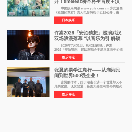
开！timelesz桥本将生首度主演
12月4日上映
中国娱乐网讯 www yule com cn 少女漫画
《姐姐的翠君》真人电影特报于近日公开，由
timelesz成员桥本将生担任主演，这也是他首次
日本娱乐
担任电影主演，引发高度关注。 女高中生咲
苗翠（中岛瑠菜
许嵩2026「安泊猜想」巡演武汉
双场浪漫落幕 “以音乐为引 解锁
江城记忆”
2026年7月31日、8月2日两晚，许嵩
2026「安泊猜想」巡回演唱会于武汉体育中心主
体育场盛大开唱。许嵩与数万歌迷在此相聚，从
娱乐评论
浪漫惬意的舞台设计到充满诚意与惊喜的现场互
动，共同开启了一场关于
张翼的易学江湖行——从湖湘民
间到世界500强企业！
张翼的传奇，始于湖南长沙一个普通却又不
凡的家庭。说其普通，是因为那里有世俗的烟火
气；说其不凡，是因为家中有一位洞悉天地玄机
娱乐评论
的长者——他的爷爷。作为当地的风水师，爷爷
是张翼走进易学