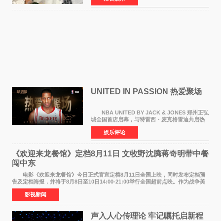
持续衰退，最
UNITED IN PASSION 热爱聚场
NBA UNITED BY JACK & JONES 郑州正弘
城全国首店启幕，与特雷西・麦克格雷迪共启热
爱 2026 年7 月21 日，
娱乐评论
NBAUNITEDBYJACK&JONES 全国首店，于郑
州正弘城正式启幕。NBA 传奇球星
《欢迎来龙餐馆》定档8月11日 文牧野沈腾蒋奇明带中餐
闯中东
电影《欢迎来龙餐馆》今日正式官宣定档8月11日全国上映，同时发布定档预
告及定档海报，并将于8月8日至10日14:00-21:00举行全国超前点映。作为战争美
食大片，影片讲述的是中国厨师徐福（沈腾
影视新闻
声入人心传理论 牢记嘱托启新程