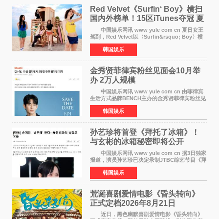
Red Velvet《Surfin‘ Boy》横扫
国内外榜单！15区iTunes夺冠 夏
日女王强势回归
中国娱乐网讯 www yule com cn 夏日女王
驾到，Red Velvet以〈Surfin&rsquo; Boy〉横
扫国内外榜单，获得音乐粉丝的热烈反响。
韩国娱乐
Red Velvet于3日发行了夏日迷你专辑《Velvet
Summer》，
金秀贤菲律宾粉丝见面会10月举
办 2万人规模
中国娱乐网讯 www yule com cn 由菲律宾
生活方式品牌BENCH主办的金秀贤菲律宾粉丝见
面会，将于10月2日在马尼拉SM Mall of
韩国娱乐
Asia（MOA）竞技场举行，预计规模达2万人。
这也是金秀贤自去年陷
孙艺珍将首登《拜托了冰箱》！
与玄彬的冰箱秘密即将公开
中国娱乐网讯 www yule com cn 据3日独家
报道，演员孙艺珍已决定录制JTBC综艺节目《拜
托了冰箱》，目前正在协调具体细节。这是孙艺
韩国娱乐
珍首次公开个人冰箱，也是她婚后首次以玄彬的
妻子身份参与
荒诞喜剧爱情电影《昏头转向》
正式定档2026年8月21日
近日，黑色幽默喜剧爱情电影《昏头转向》