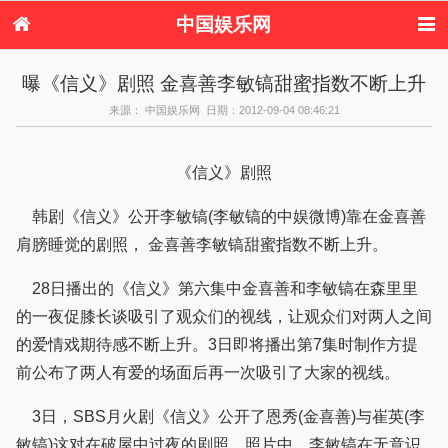
中国娱乐网
首页
新闻
女性
内地娱乐
曝《信义》剧照 金喜善李敏镐甜蜜指数不断上升
港台娱乐
日本娱乐
韩国娱乐
欧美娱乐
来源： 中国娱乐网 日期：2012-09-04 08:46:21
体育花边
音乐新闻
影视新闻
内地明星八卦
港台明星八卦
日本韩国明星
欧美明星八卦
娱乐评论
八卦
《信义》剧照
韩剧《信义》公开李敏镐(李敏镐的中娱微博)靠在金喜善
肩膀睡觉的剧照， 金喜善李敏镐甜蜜指数不断上升。
28日播出的《信义》第六集中金喜善和李敏镐在森里里
的一夜促膝长谈吸引了观众们的视线，让观众们对两人之间
的爱情戏期待感不断上升。3日即将播出第7集时制作方提
前公布了两人有爱的场面后再一次吸引了大家的视线。
3日，SBS月火剧《信义》公开了恩秀(金喜善)与崔英(李
敏镐)这对在破屋中过夜的剧照。照片中，李敏镐在无意识