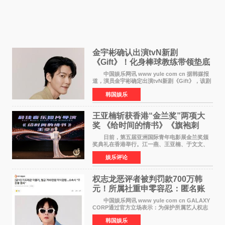
金宇彬确认出演tvN新剧
《Gift》！化身棒球教练带领垫底
球队逆袭
中国娱乐网讯 www yule com cn 据韩媒报
道，演员金宇彬确定出演tvN新剧《Gift》，该剧
预计将于下半年播出，引发观众高度期待。
韩国娱乐
本剧改编自同名网络漫画，讲述一位经历意外事
故后获得特殊
王亚楠斩获香港“金兰奖”两项大
奖 《给时间的情书》《旗袍刺
客》双双获肯定
日前，第五届亚洲国际青年电影展金兰奖颁
奖典礼在香港举行。江一燕、王亚楠、于文文、
李东学等知名演员出席活动。著名演员、导演王
娱乐评论
亚楠凭借音乐故事片《给时间的情书》和院线电
影《旗袍刺客》
权志龙恶评者被判罚款700万韩
元！所属社重申零容忍：匿名账
号也难逃刑责
中国娱乐网讯 www yule com cn GALAXY
CORP通过官方立场表示：为保护所属艺人权志
龙的名誉和权益，将持续对网络上发生的名誉损
韩国娱乐
害、散布虚假事实、侮辱、恶意诽谤等行为采取