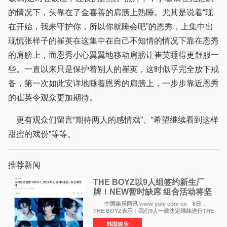
的情况下，头靠在了金喜善的肩膀上熟睡。尤其是说着“现
在开始，我来守护你，所以你就睡会吧”的恩秀，上集中出
现慌张样子的崔英在这集中在自己不知情的情况下靠在恩秀
的肩膀上，而恩秀小心翼翼地移动肩膀让崔英睡得更舒服一
些。一直以来只是保护着别人的崔英，这时似乎完全放下戒
备，第一次如此安详地睡着恩秀的肩膀上，一步步靠近恩秀
的崔英令观众更加期待。
更有观众们留言“期待两人的感情戏”、“希望继续看到这样
甜蜜的戏份”等等。
推荐新闻
THE BOYZ以9人组签约新生厂
牌！NEW暂时缺席 组合活动将坚
定不移继续
中国娱乐网讯 www yule com cn 6日，
THE BOYZ表示：我们9人一致决定继续进行THE
BOYZ组合活动，并且已经完成了组合团体活动
韩国娱乐
签约。目前正在新生厂牌下进行活动准备。尚未