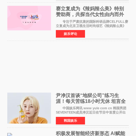
矢志不渝的初心
赛立复成为《辣妈辣么美》特别
赞助商，共探当代女性由内而外
活力美
专注于严肃抗衰的国际科研品牌CELFULL赛
立复成为北京卫视生活时尚综艺《辣妈辣么美》
的特别赞助商,明星辣妈袁咏仪倾情参与，向广大
娱乐评论
都市女性传递健康生活新主张，寄语当代女性在
家庭与自我之间
尹净汉首谈“地狱公司”练习生
涯！每天苦练18小时无休 坦言全
靠成员撑过来
中国娱乐网讯 www yule com cn 韩国男团
SEVENTEEN成员净汉近日在节目中首度公开出
道前的残酷练习生经历，并提及经纪公司Pledis
韩国娱乐
娱乐，引发广泛关注。 在8月2日播出的日本
TBS综艺节目《周
积极发展智能经济新形态 Al赋能