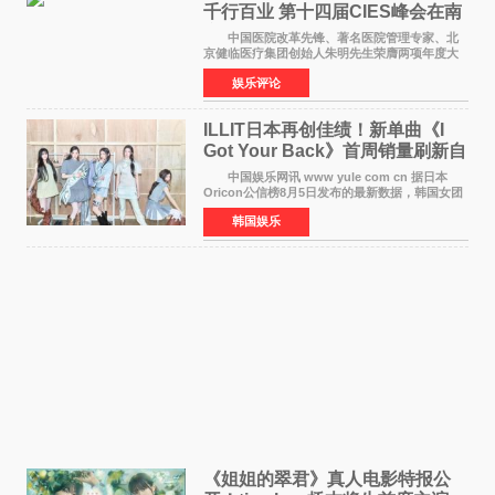
千行百业 第十四届CIES峰会在南
京盛大召开
中国医院改革先锋、著名医院管理专家、北
京健临医疗集团创始人朱明先生荣膺两项年度大
奖 2026年7月31日，盛夏金陵，长江之畔，
娱乐评论
以重落地·真务实·强链接为主题的2026&lsquo;人
工智能+&rsquo
ILLIT日本再创佳绩！新单曲《I
Got Your Back》首周销量刷新自
身纪录
中国娱乐网讯 www yule com cn 据日本
Oricon公信榜8月5日发布的最新数据，韩国女团
ILLIT在日本发行的第二张单曲《I Got Your
韩国娱乐
Back》首周销量达到71,009张，成功跻身最新一
期周单曲排行
《姐姐的翠君》真人电影特报公