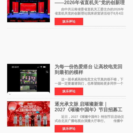
——2026年省直机关“党的创新理
论我来讲”宣讲活动圆满落幕
由中共云南省委省直机关工委主办的2026年
省直机关党的创新理论我来讲宣讲活动于8月4日
至5日在昆明举办。活动以 "牢记嘱托 感恩奋进
娱乐评论
开创云南发展新局面 "为主题，坚持以新时代中国
特色社会主义
为每一份热爱搭台 让高校电竞回
到最初的模样
这一届卓威高校电竞文化节真的很不错，下
一届一定要邀请我们，也希望能给更多同学一个
来到现场的机会。 2026卓威高校电竞文化节
娱乐评论
已经落下帷幕，在活动结束后，仍有不少高校电
竞社负责人和现
逐光承文脉 启璀璨新章｜
2027《璀璨中国年》节目招募工
作圆满启动
近日，2027《璀璨中国年》特别节目启动仪
式在北京广播电视台演播大厅举行。 传播中
华优秀传统文化，弘扬纯正国风艺术，打造高规
娱乐评论
格、高质感、正能量的文艺盛典，是璀璨中国年