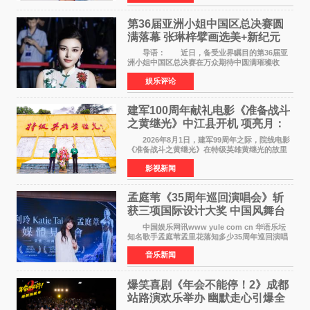
法律应对措施。
第36届亚洲小姐中国区总决赛圆
满落幕 张琳梓擘画选美+新纪元
导语： 近日，备受业界瞩目的第36届亚
洲小姐中国区总决赛在万众期待中圆满璀璨收
官。整场盛典汇聚万千芳华，不仅完成了新一届
娱乐评论
美丽代言人的加冕选拔，更在行业发展层面带来
颠覆性突破。活动
建军100周年献礼电影《准备战斗
之黄继光》中江县开机 项亮月：
以光影为笔，书写英雄赞歌
2026年8月1日，建军99周年之际，院线电影
《准备战斗之黄继光》在特级英雄黄继光的故里
——四川省德阳市中江县黄继光出生地正式开
影视新闻
机。本片出品人、总制片人项亮月主持开机仪
式，&zwnj;特级英雄
孟庭苇《35周年巡回演唱会》斩
获三项国际设计大奖 中国风舞台
美学获全球认可
中国娱乐网讯www yule com cn 华语乐坛
知名歌手孟庭苇孟里花落知多少35周年巡回演唱
会再传喜讯。该演唱会先后荣获美国MUSE
音乐新闻
Creative Awards白金奖（Platinum Winner）、
英国London Design
爆笑喜剧《年会不能停！2》成都
站路演欢乐举办 幽默走心引爆全