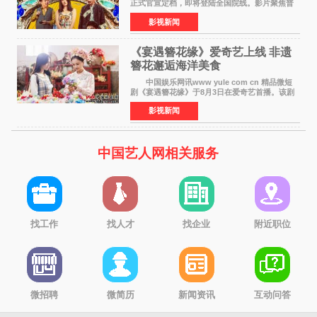
正式官宣定档，即将登陆全国院线。影片聚焦普
通人的荒诞生活，以戏谑诙谐的镜头语言、反转
影视新闻
不断的剧情，融合爆笑喜剧与细腻爱情元素，打
造出一部接地气
《宴遇簪花缘》爱奇艺上线 非遗
簪花邂逅海洋美食
中国娱乐网讯www yule com cn 精品微短
剧《宴遇簪花缘》于8月3日在爱奇艺首播。该剧
是泉州荣膺世界美食之都后推出的首部美食主题
影视新闻
文旅微短剧，实力派演员孙茜特别出演簪花非遗
传承人，她曾参演
中国艺人网相关服务
找工作
找人才
找企业
附近职位
微招聘
微简历
新闻资讯
互动问答