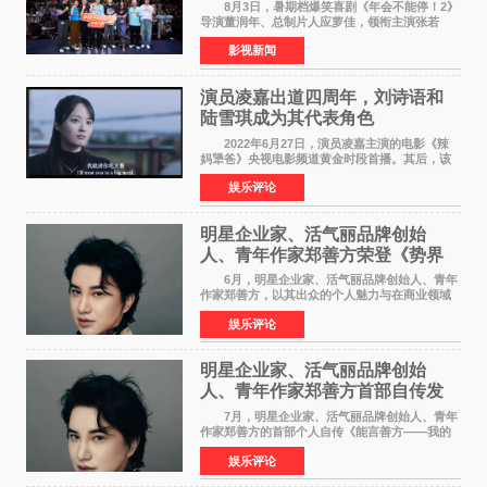
场共鸣
8月3日，暑期档爆笑喜剧《年会不能停！2》
导演董润年、总制片人应萝佳，领衔主演张若
昀、白客，惊喜出演庄达菲，特别主演孙艺洲，
影视新闻
特别出演田雨，友情出演欧阳奋强出席成都路
演，与观众近距离互
演员凌嘉出道四周年，刘诗语和
陆雪琪成为其代表角色
2022年6月27日，演员凌嘉主演的电影《辣
妈犟爸》央视电影频道黄金时段首播。其后，该
电影在央视电影频道多次复播（2022年8月10
娱乐评论
日，2022年9月30日，2023年7月17日，2025年7
月14日）。除了多次复
明星企业家、活气丽品牌创始
人、青年作家郑善方荣登《势界
POWERCIRCLES》6月刊
6月，明星企业家、活气丽品牌创始人、青年
作家郑善方，以其出众的个人魅力与在商业领域
的卓越建树，成功登上《势界
娱乐评论
POWERCIRCLES》，展现了他在时尚与商业领
域的双重影响力。 明星企业家、青
明星企业家、活气丽品牌创始
人、青年作家郑善方首部自传发
布， 书写跨界创业者的成长答卷
7月，明星企业家、活气丽品牌创始人、青年
作家郑善方的首部个人自传《能言善方——我的
跨界人生》正式发行。这本书以他的人生轨迹为
娱乐评论
脉络，首次完整公开了从逐梦少年到横跨美业、
公益等多领域的