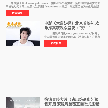
中国娱乐网讯 www yule com cn 据TMZ等外媒报道，汤姆·霍兰德与赞达亚
于当地时间本周二在英格兰萨里郡Beaverbrook酒店（靠近霍兰德的出生地金斯
顿）举办婚宴，邀请家人与朋友们喝喜酒，庆祝
欧美娱乐
电影《大唐妖探》北京首映礼 欢
乐探案获观众盛赞：“夯！”
中国娱乐网讯www yule com cn 8月6日，
中国首部喜剧探案动画电影《大唐妖探》在北京
举办电影首映礼。导演程腾、联合导演黄珉、总
影视新闻
制片人曹紫建、制片人李莹莹，配音导演张喆，
对白指导程寅，领
惊悚冒险大片《逃出绝命街》预
售开启 安妮海瑟薇直面恐龙围猎