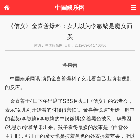
中国娱乐网
首页
新闻
女性
内地娱乐
《信义》金喜善爆料：女儿以为李敏镐是魔女而
港台娱乐
日本娱乐
韩国娱乐
欧美娱乐
哭
体育花边
音乐新闻
影视新闻
内地明星八卦
港台明星八卦
日本韩国明星
欧美明星八卦
娱乐评论
来源： 中国娱乐网 日期：2012-09-04 17:06:56
八卦
金喜善
中国娱乐网讯 演员金喜善爆料了女儿看自己出演电视剧
的反应。
金喜善于4日下午出席了SBS月火剧《信义》的记者会，
表示“女儿刚开始看的时候很害怕”。金喜善说道“开始，剧中
的崔英(李敏镐)(李敏镐的中娱微博)穿着黑色披风，华秀因
(沈恩京)拿着苹果出来。孩子看得最多的故事是《白雪公
主》吧，那里面的魔女也是披着黑色的外衣提着苹果，所以