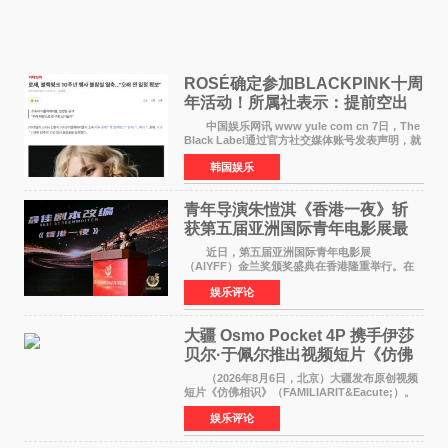
ROSÉ确定参加BLACKPINK十周
年活动！所属社表示：提前空出
了时间
中国娱乐网讯 www yule com cn 7日，The
Black Label通过官方社交媒体账号发表声明，就
近期网络上关于ROS&Eacute;个人行程及是否参
韩国娱乐
加BLACKPINK出道纪念活动的种种猜测作出正
式回应。 Th
青年导演朱愷淇《香港一夜》斩
获第五届亚洲国际青年电影展最
佳剧本改编奖
近日，第五届亚洲国际青年电影展
（AIYFF）金兰奖颁奖盛典在香港隆重举行。在
这场汇聚数百位海内外电影人、文化界人士及媒
娱乐评论
体代表的亚洲青年影视盛会上，香港本土电影
《香港一夜》（Dawn in Ho
大疆 Osmo Pocket 4P 携手伊莎
贝尔·于佩尔推出视频短片《仿佛
相识》
（2026年8月6日，北京）大疆发布原创视频
短片《仿佛相识》（FAMILIARIT&Eacute;）。
视频短片由戛纳国际电影节最佳女演员伊莎贝尔·
娱乐评论
于佩尔（Isabelle Huppert）主演，全程使用大
疆首款双主摄口