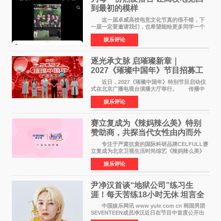
到最初的模样
这一届卓威高校电竞文化节真的很不错，下
一届一定要邀请我们，也希望能给更多同学一个
来到现场的机会。 2026卓威高校电竞文化节
娱乐评论
已经落下帷幕，在活动结束后，仍有不少高校电
竞社负责人和现
逐光承文脉 启璀璨新章｜
2027《璀璨中国年》节目招募工
作圆满启动
近日，2027《璀璨中国年》特别节目启动仪
式在北京广播电视台演播大厅举行。 传播中
华优秀传统文化，弘扬纯正国风艺术，打造高规
娱乐评论
格、高质感、正能量的文艺盛典，是璀璨中国年
矢志不渝的初心
赛立复成为《辣妈辣么美》特别
赞助商，共探当代女性由内而外
活力美
专注于严肃抗衰的国际科研品牌CELFULL赛
立复成为北京卫视生活时尚综艺《辣妈辣么美》
的特别赞助商,明星辣妈袁咏仪倾情参与，向广大
娱乐评论
都市女性传递健康生活新主张，寄语当代女性在
家庭与自我之间
尹净汉首谈“地狱公司”练习生
涯！每天苦练18小时无休 坦言全
靠成员撑过来
中国娱乐网讯 www yule com cn 韩国男团
SEVENTEEN成员净汉近日在节目中首度公开出
道前的残酷练习生经历，并提及经纪公司Pledis