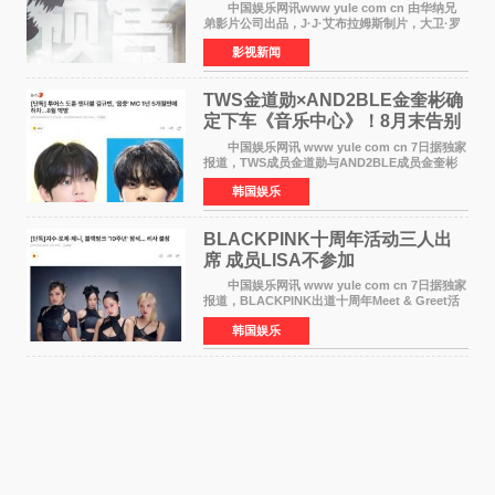
中国娱乐网讯www yule com cn 由华纳兄
弟影片公司出品，J·J·艾布拉姆斯制片，大卫·罗
伯特·米切尔执导，好莱坞巨星安妮·海瑟薇和伊万
影视新闻
·麦克格雷格领衔主演的2026暑期惊悚冒险大片
《逃出绝
TWS金道勋×AND2BLE金奎彬确
定下车《音乐中心》！8月末告别
MC席位
中国娱乐网讯 www yule com cn 7日据独家
报道，TWS成员金道勋与AND2BLE成员金奎彬
将于8月离开《音乐中心》MC的位置。 金道
韩国娱乐
勋与金奎彬于去年3月与H2H A-NA一起被选为
《音乐中心》MC，约1
BLACKPINK十周年活动三人出
席 成员LISA不参加
中国娱乐网讯 www yule com cn 7日据独家
报道，BLACKPINK出道十周年Meet & Greet活
动将由智秀、ROS&Eacute;、JENNIE出席，
韩国娱乐
LISA将缺席。 此前BLACKPINK所属社YG并
未为组合出道十周年做