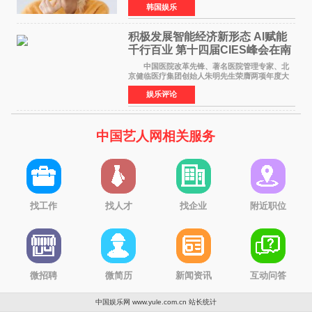
韩国娱乐
娱乐，引发广泛关注。 在8月2日播出的日本
TBS综艺节目《周
积极发展智能经济新形态 Al赋能
千行百业 第十四届CIES峰会在南
京盛大召开
中国医院改革先锋、著名医院管理专家、北
京健临医疗集团创始人朱明先生荣膺两项年度大
奖 2026年7月31日，盛夏金陵，长江之畔，
娱乐评论
以重落地·真务实·强链接为主题的2026&lsquo;人
工智能+&rsquo
中国艺人网相关服务
找工作
找人才
找企业
附近职位
微招聘
微简历
新闻资讯
互动问答
中国娱乐网 www.yule.com.cn
站长统计