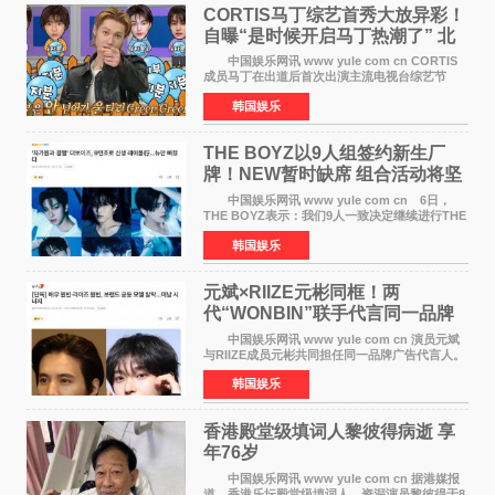
CORTIS马丁综艺首秀大放异彩！
自曝“是时候开启马丁热潮了” 北
美巡演火热进行中
中国娱乐网讯 www yule com cn CORTIS
成员马丁在出道后首次出演主流电视台综艺节
目，展现了多才多艺的魅力。 马丁出演了5日
韩国娱乐
播出的MBC《Radio Star》Fashion与Passion
之间，I&lsquo;m
THE BOYZ以9人组签约新生厂
牌！NEW暂时缺席 组合活动将坚
定不移继续
中国娱乐网讯 www yule com cn 6日，
THE BOYZ表示：我们9人一致决定继续进行THE
BOYZ组合活动，并且已经完成了组合团体活动
韩国娱乐
签约。目前正在新生厂牌下进行活动准备。尚未
离开THE BOYZ原所
元斌×RIIZE元彬同框！两
代“WONBIN”联手代言同一品牌
颜值天花板合体
中国娱乐网讯 www yule com cn 演员元斌
与RIIZE成员元彬共同担任同一品牌广告代言人。
6日据独家报道，继演员元斌之后，RIIZE元彬最
韩国娱乐
近也被选为某在线中介平台A公司的共同广告代言
人，两人将作
香港殿堂级填词人黎彼得病逝 享
年76岁​
中国娱乐网讯 www yule com cn 据港媒报
道，香港乐坛殿堂级填词人、资深演员黎彼得于8