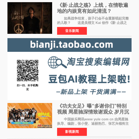
《新·止战之殇》上线，在情歌遍
地的内娱竟有如此清流？
如果战争结束，孩子们会不会重新唱起完整
的儿歌？ 这是吴楷文 Kai 创作《新·止战之
殇》时最初的想法。 从伊朗相关冲突引发的
音乐新闻
地区局势，到世界各地仍在发生的动荡与不安，
战争从来不只
《功夫女足》曝“多谢你们”特别
视频 周星驰深情致谢观众 岁月沉
淀不灭初心
中国娱乐网讯www yule com cn 由周星驰
执导、编剧，张小斐、迪丽热巴、张艺兴领衔主
演，刘嘉玲、佐藤健特别出演，艾米、雪野、蔡
影视新闻
思贝、胡予安、倪好特别介绍的喜剧电影《功夫
女足》释出多谢你