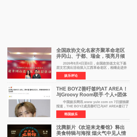
全国政协文化名家齐聚革命老区
井冈山、于都、瑞金，项亮月倾
情献唱《桃花谣》致敬红色沃土
2026年8月4日至6日，全国政协送文化下基
层文艺演出活动深入江西革命老区，相继走进井
冈山、于都长征出发地、瑞金三地。由全国政协
娱乐评论
文化文史和学习委员会副主任、甘肃省政协原主
席欧阳坚率团，一
THE BOYZ善旴签约AT AREA！
与Groovy Room联手 个人+团体
活动并行
中国娱乐网讯 www yule com cn 7日据独家
报道，THE BOYZ成员善旴已与AT AREA签订了
专属合约。AT AREA是由知名制作人组合
韩国娱乐
Groovy Room创立的hip-hop厂牌，旗下拥有多
位实力派音乐人，在韩
沈腾新片《欢迎来龙餐馆》释出
美食特辑与海报 烟火气中见人情