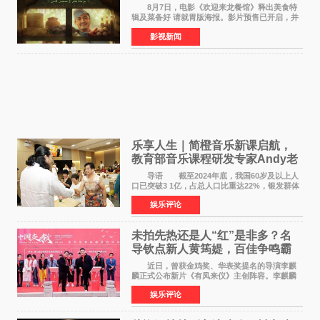
温暖
8月7日，电影《欢迎来龙餐馆》释出美食特
辑及菜备好 请就胃版海报。影片预售已开启，并
将于8月8日至10日14:00-21:00举行全国超前点
影视新闻
映。电影《欢迎来龙餐馆》作为战争美食喜剧大
片，讲述了中国
乐享人生｜简橙音乐新课启航，
教育部音乐课程研发专家Andy老
师重磅入驻领航银龄琴声
导语 截至2024年底，我国60岁及以上人
口已突破3 1亿，占总人口比重达22%，银发群体
的精神文化需求日益凸显。2024年1月，国务院办
娱乐评论
公厅印发《关于发展银发经济增进老年人福祉的
意见》——这是
未拍先热还是人“红”是非多？名
导钦点新人黄筠媞，百佳争鸣霸
气回应
近日，曾获金鸡奖、华表奖提名的导演李麒
麟正式公布新片《有凤来仪》主创阵容。李麒麟
早年凭电影《华容道》获得金鸡奖、华表奖提
娱乐评论
名，此后长期参与国内外电影制作，其担任制片
人参与的作品亦曾