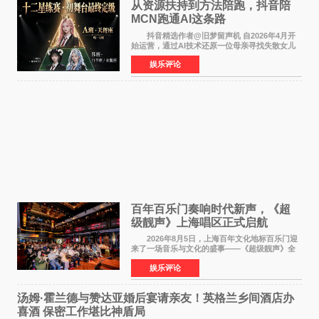
从资源扶持到方法陪跑，抖音陪
MCN跑通AI这条路
抖音精选作者@旧梦留声机 自2026年4月开
始运营，通过AI技术还原一位母亲寻找失散女儿
的故事，凭借强情感表达获得大量用户关注，发
娱乐评论
布仅21小时便获得超1亿曝光、超1000万互动。
此后，账号持续沿
百年百乐门奏响时代新声，《超
级靓声》上海唱区正式启航
2026年8月5日，上海百年文化地标百乐门迎
来了一场音乐与文化的盛事——《超级靓声》全
国励志音乐公益节目上海唱区新闻发布会暨启动
娱乐评论
仪式在此隆重举行。各界领导、嘉宾与媒体朋友
齐聚一堂，共同
汤姆·霍兰德与赞达亚婚后宴请亲友！英格兰乡间酒店办
喜酒 保密工作堪比神盾局