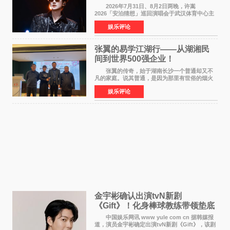
江城记忆”
2026年7月31日、8月2日两晚，许嵩
2026「安泊猜想」巡回演唱会于武汉体育中心主
体育场盛大开唱。许嵩与数万歌迷在此相聚，从
娱乐评论
浪漫惬意的舞台设计到充满诚意与惊喜的现场互
动，共同开启了一场关于
张翼的易学江湖行——从湖湘民
间到世界500强企业！
张翼的传奇，始于湖南长沙一个普通却又不
凡的家庭。说其普通，是因为那里有世俗的烟火
气；说其不凡，是因为家中有一位洞悉天地玄机
娱乐评论
的长者——他的爷爷。作为当地的风水师，爷爷
是张翼走进易学
金宇彬确认出演tvN新剧
《Gift》！化身棒球教练带领垫底
球队逆袭
中国娱乐网讯 www yule com cn 据韩媒报
道，演员金宇彬确定出演tvN新剧《Gift》，该剧