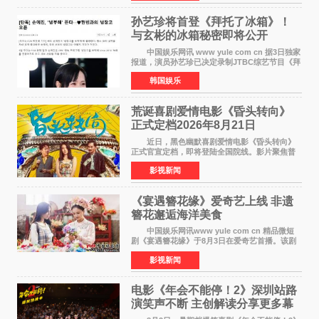
这也是金秀贤自去年陷
孙艺珍将首登《拜托了冰箱》！
与玄彬的冰箱秘密即将公开
中国娱乐网讯 www yule com cn 据3日独家
报道，演员孙艺珍已决定录制JTBC综艺节目《拜
托了冰箱》，目前正在协调具体细节。这是孙艺
韩国娱乐
珍首次公开个人冰箱，也是她婚后首次以玄彬的
妻子身份参与
荒诞喜剧爱情电影《昏头转向》
正式定档2026年8月21日
近日，黑色幽默喜剧爱情电影《昏头转向》
正式官宣定档，即将登陆全国院线。影片聚焦普
通人的荒诞生活，以戏谑诙谐的镜头语言、反转
影视新闻
不断的剧情，融合爆笑喜剧与细腻爱情元素，打
造出一部接地气
《宴遇簪花缘》爱奇艺上线 非遗
簪花邂逅海洋美食
中国娱乐网讯www yule com cn 精品微短
剧《宴遇簪花缘》于8月3日在爱奇艺首播。该剧
是泉州荣膺世界美食之都后推出的首部美食主题
影视新闻
文旅微短剧，实力派演员孙茜特别出演簪花非遗
传承人，她曾参演
电影《年会不能停！2》深圳站路
演笑声不断 主创解读分享更多幕
后创作