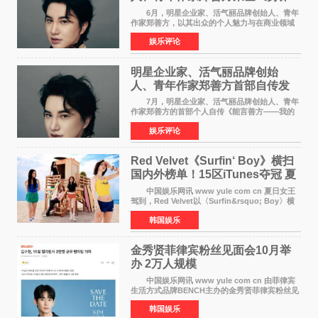
POWERCIRCLES》6月刊
6月，明星企业家、活气丽品牌创始人、青年
作家郑善方，以其出众的个人魅力与在商业领域
的卓越建树，成功登上《势界
娱乐评论
POWERCIRCLES》，展现了他在时尚与商业领
域的双重影响力。 明星企业家、青
明星企业家、活气丽品牌创始
人、青年作家郑善方首部自传发
布， 书写跨界创业者的成长答卷
7月，明星企业家、活气丽品牌创始人、青年
作家郑善方的首部个人自传《能言善方——我的
跨界人生》正式发行。这本书以他的人生轨迹为
娱乐评论
脉络，首次完整公开了从逐梦少年到横跨美业、
公益等多领域的
Red Velvet《Surfin‘ Boy》横扫
国内外榜单！15区iTunes夺冠 夏
日女王强势回归
中国娱乐网讯 www yule com cn 夏日女王
驾到，Red Velvet以〈Surfin&rsquo; Boy〉横
扫国内外榜单，获得音乐粉丝的热烈反响。
韩国娱乐
Red Velvet于3日发行了夏日迷你专辑《Velvet
Summer》，
金秀贤菲律宾粉丝见面会10月举
办 2万人规模
中国娱乐网讯 www yule com cn 由菲律宾
生活方式品牌BENCH主办的金秀贤菲律宾粉丝见
面会，将于10月2日在马尼拉SM Mall of
韩国娱乐
Asia（MOA）竞技场举行，预计规模达2万人。