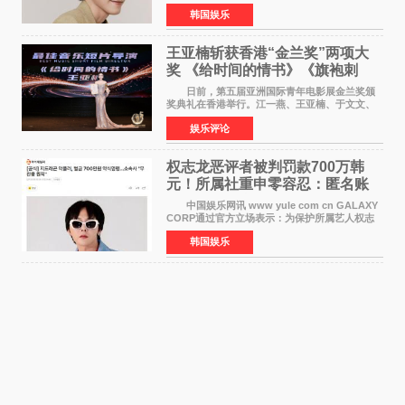
预计将于下半年播出，引发观众高度期待。
韩国娱乐
本剧改编自同名网络漫画，讲述一位经历意外事
故后获得特殊
王亚楠斩获香港“金兰奖”两项大
奖 《给时间的情书》《旗袍刺
客》双双获肯定
日前，第五届亚洲国际青年电影展金兰奖颁
奖典礼在香港举行。江一燕、王亚楠、于文文、
李东学等知名演员出席活动。著名演员、导演王
娱乐评论
亚楠凭借音乐故事片《给时间的情书》和院线电
影《旗袍刺客》
权志龙恶评者被判罚款700万韩
元！所属社重申零容忍：匿名账
号也难逃刑责
中国娱乐网讯 www yule com cn GALAXY
CORP通过官方立场表示：为保护所属艺人权志
龙的名誉和权益，将持续对网络上发生的名誉损
韩国娱乐
害、散布虚假事实、侮辱、恶意诽谤等行为采取
法律应对措施。