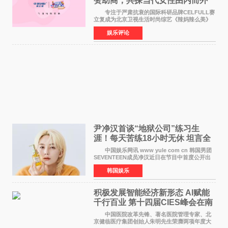
赞助商，共探当代女性由内而外
活力美
专注于严肃抗衰的国际科研品牌CELFULL赛
立复成为北京卫视生活时尚综艺《辣妈辣么美》
的特别赞助商,明星辣妈袁咏仪倾情参与，向广大
娱乐评论
都市女性传递健康生活新主张，寄语当代女性在
家庭与自我之间
尹净汉首谈“地狱公司”练习生
涯！每天苦练18小时无休 坦言全
靠成员撑过来
中国娱乐网讯 www yule com cn 韩国男团
SEVENTEEN成员净汉近日在节目中首度公开出
道前的残酷练习生经历，并提及经纪公司Pledis
韩国娱乐
娱乐，引发广泛关注。 在8月2日播出的日本
TBS综艺节目《周
积极发展智能经济新形态 Al赋能
千行百业 第十四届CIES峰会在南
京盛大召开
中国医院改革先锋、著名医院管理专家、北
京健临医疗集团创始人朱明先生荣膺两项年度大