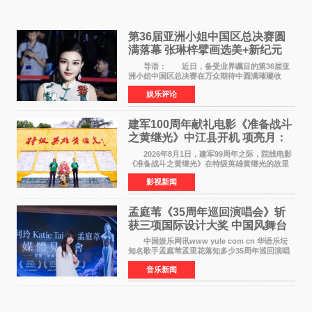
第36届亚洲小姐中国区总决赛圆
满落幕 张琳梓擘画选美+新纪元
导语： 近日，备受业界瞩目的第36届亚
洲小姐中国区总决赛在万众期待中圆满璀璨收
官。整场盛典汇聚万千芳华，不仅完成了新一届
娱乐评论
美丽代言人的加冕选拔，更在行业发展层面带来
颠覆性突破。活动
建军100周年献礼电影《准备战斗
之黄继光》中江县开机 项亮月：
以光影为笔，书写英雄赞歌
2026年8月1日，建军99周年之际，院线电影
《准备战斗之黄继光》在特级英雄黄继光的故里
——四川省德阳市中江县黄继光出生地正式开
影视新闻
机。本片出品人、总制片人项亮月主持开机仪
式，&zwnj;特级英雄
孟庭苇《35周年巡回演唱会》斩
获三项国际设计大奖 中国风舞台
美学获全球认可
中国娱乐网讯www yule com cn 华语乐坛
知名歌手孟庭苇孟里花落知多少35周年巡回演唱
会再传喜讯。该演唱会先后荣获美国MUSE
音乐新闻
Creative Awards白金奖（Platinum Winner）、
英国London Design