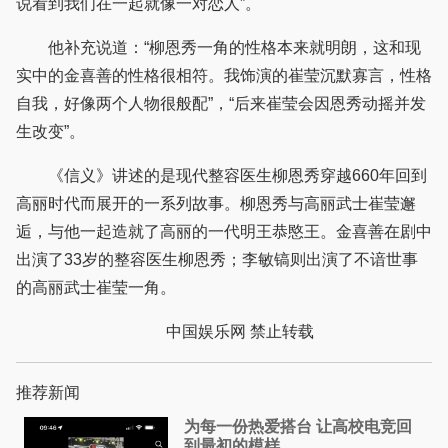
说看到我们在一起就像一对恋人”。
他补充说道：“柳恩秀一角的性格本来就明朗，这和现
实中的金喜善的性格很相符。我饰演的崔莹沉默寡言，性格
自我，好像两个人物很般配”，“后来崔莹会因恩秀动摇并发
生改变”。
《信义》讲述的是现代整容医生柳恩秀穿越660年回到
高丽时代而展开的一系列故事。柳恩秀与高丽武士崔莹邂
逅，与他一起造就了高丽的一代明王恭愍王。金喜善在剧中
出演了33岁的整容医生柳恩秀；李敏镐则出演了不谙世事
的高丽武士崔莹一角。
中国娱乐网 禁止转载
推荐新闻
为每一份热爱搭台 让高校电竞回
到最初的模样