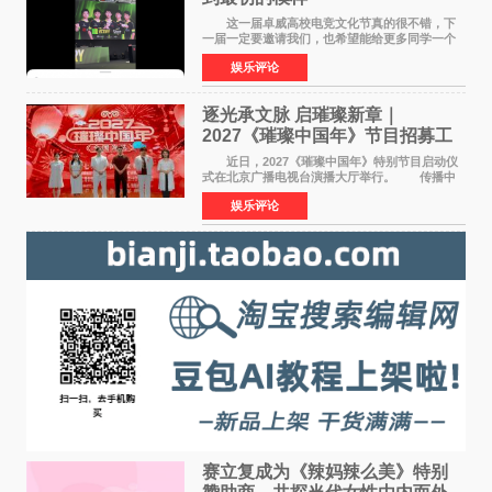
这一届卓威高校电竞文化节真的很不错，下
一届一定要邀请我们，也希望能给更多同学一个
来到现场的机会。 2026卓威高校电竞文化节
娱乐评论
已经落下帷幕，在活动结束后，仍有不少高校电
竞社负责人和现
逐光承文脉 启璀璨新章｜
2027《璀璨中国年》节目招募工
作圆满启动
近日，2027《璀璨中国年》特别节目启动仪
式在北京广播电视台演播大厅举行。 传播中
华优秀传统文化，弘扬纯正国风艺术，打造高规
娱乐评论
格、高质感、正能量的文艺盛典，是璀璨中国年
矢志不渝的初心
赛立复成为《辣妈辣么美》特别