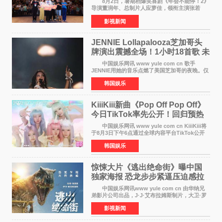
8月2日，暑期档爆笑喜剧《年会不能停！2》
导演董润年、总制片人应萝佳，领衔主演张若
昀、白客，主演酷酷的滕出席深圳路演，与观众
影视新闻
近距离趣味互动，畅聊创作细节与名场面，一路
笑声不断。影片讲
JENNIE Lollapalooza芝加哥头
牌演出震撼全场！1小时18首歌 未
发行新曲首度公开
中国娱乐网讯 www yule com cn 歌手
JENNIE用她的音乐点燃了美国芝加哥的夜晚。仅
需1小时，就足以证明K-pop女性solo艺人首次登
韩国娱乐
上Lollapalooza这一头衔的分量。她向世人展示
了为何自己能作为世
KiiiKiii新曲《Pop Off Pop Off》
今日TikTok率先公开！回归预热
全面启动
中国娱乐网讯 www yule com cn KiiiKiii将
于8月3日下午6点通过全球内容平台TikTok公开
将于10日发行的迷你三辑《WhyKiiiKiii》主打歌
韩国娱乐
〈Pop Off Pop Off〉的挑战视频，率先公开部分
音源和亮
惊悚大片《逃出绝命街》曝中国
独家海报 恐龙步步紧逼压迫感拉
满
中国娱乐网讯www yule com cn 由华纳兄
弟影片公司出品，J·J·艾布拉姆斯制片，大卫·罗
伯特·米切尔执导，好莱坞巨星安妮·海瑟薇、伊万
影视新闻
·麦克格雷格主演的2026年暑期惊悚恐龙大片《逃
出绝命