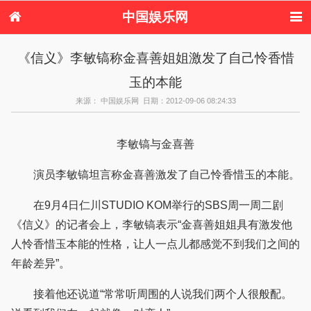
中国娱乐网
首页
新闻
女性
内地娱乐
《信义》李敏镐称金喜善姐姐激发了自己怜香惜
港台娱乐
日本娱乐
韩国娱乐
欧美娱乐
玉的本能
体育花边
音乐新闻
影视新闻
内地明星八卦
港台明星八卦
日本韩国明星
欧美明星八卦
娱乐评论
来源： 中国娱乐网 日期：2012-09-06 08:24:33
八卦
李敏镐与金喜善
演员李敏镐坦言称金喜善激发了自己怜香惜玉的本能。
在9月4日仁川STUDIO KOM举行的SBS周一周二剧
《信义》的记者会上，李敏镐表示“金喜善姐姐具有激发他
人怜香惜玉本能的性格，让人一点儿都感觉不到我们之间的
年龄差异”。
接着他还说道“常常听周围的人说我们两个人很般配。