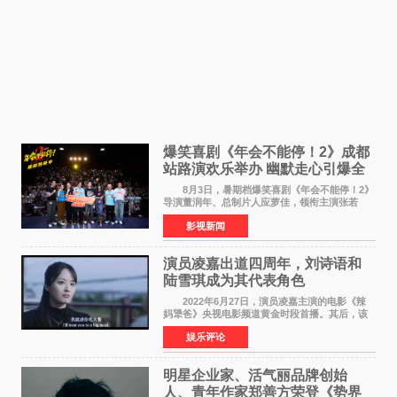
爆笑喜剧《年会不能停！2》成都
站路演欢乐举办 幽默走心引爆全
场共鸣
8月3日，暑期档爆笑喜剧《年会不能停！2》
导演董润年、总制片人应萝佳，领衔主演张若
昀、白客，惊喜出演庄达菲，特别主演孙艺洲，
影视新闻
特别出演田雨，友情出演欧阳奋强出席成都路
演，与观众近距离互
演员凌嘉出道四周年，刘诗语和
陆雪琪成为其代表角色
2022年6月27日，演员凌嘉主演的电影《辣
妈犟爸》央视电影频道黄金时段首播。其后，该
电影在央视电影频道多次复播（2022年8月10
娱乐评论
日，2022年9月30日，2023年7月17日，2025年7
月14日）。除了多次复
明星企业家、活气丽品牌创始
人、青年作家郑善方荣登《势界