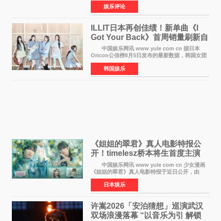
奖 2026年7月31日，盛夏金陵，长江之畔，
娱乐评论
以重落地·真务实·强链接为主题的2026&lsquo;人
工智能+&rsquo
ILLIT日本再创佳绩！新单曲《I
Got Your Back》首周销量刷新自
身纪录
中国娱乐网讯 www yule com cn 据日本
Oricon公信榜8月5日发布的最新数据，韩国女团
ILLIT在日本发行的第二张单曲《I Got Your
韩国娱乐
Back》首周销量达到71,009张，成功跻身最新一
期周单曲排行
《姐姐的翠君》真人电影特报公
开！timelesz桥本将生首度主演
12月4日上映
中国娱乐网讯 www yule com cn 少女漫画
《姐姐的翠君》真人电影特报于近日公开，由
timelesz成员桥本将生担任主演，这也是他首次
日本娱乐
担任电影主演，引发高度关注。 女高中生咲
苗翠（中岛瑠菜
许嵩2026「安泊猜想」巡演武汉
双场浪漫落幕 “以音乐为引 解锁