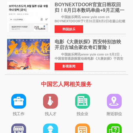
BOYNEXTDOOR官宣日韩双回
归！8月日本数码单曲+9月正规一
辑改版
中国娱乐网讯 www yule com cn
BOYNEXTDOOR于7月31日至8月2日在釜山社稷
室内体育馆举办了BOYNEXTDOOR TOUR
韩国娱乐
&lsquo;KNOCK ON Vol 2&rsquo; IN
BUSAN，与当地粉丝共度难忘时光。 在演
电影《大唐妖探》西安特别放映
开启古城合家欢奇幻冒险！
中国娱乐网讯www yule com cn 8月2日，
中国首部喜剧探案动画电影《大唐妖探》于西安
举办特别放映活动。活动面向西安市民及广大游
影视新闻
客开放超前观影，让一众观众率先奔赴一场新奇
欢乐的大唐探案之
中国艺人网相关服务
找工作
找人才
找企业
附近职位