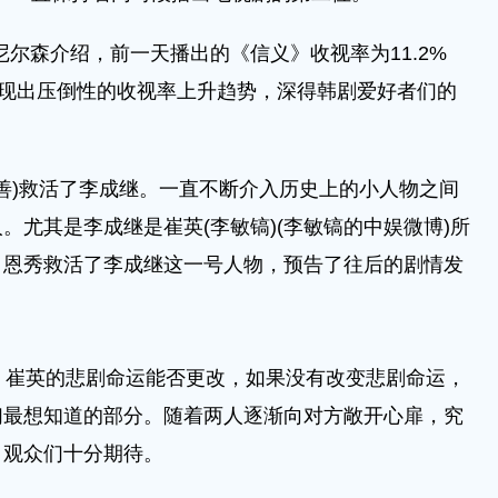
尔森介绍，前一天播出的《信义》收视率为11.2%
呈现出压倒性的收视率上升趋势，深得韩剧爱好者们的
善)救活了李成继。一直不断介入历史上的小人物之间
。尤其是李成继是崔英(李敏镐)(李敏镐的中娱微博)所
。恩秀救活了李成继这一号人物，预告了往后的剧情发
崔英的悲剧命运能否更改，如果没有改变悲剧命运，
们最想知道的部分。随着两人逐渐向对方敞开心扉，究
，观众们十分期待。