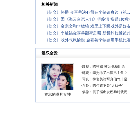
相关新闻
《信义》热播 金喜善决心留在李敏镐身边（第1
《信义》因《海云台恋人们》等终演 惨遭1位数
《信义》金宗文和李敏镐 戏里上下级戏外是好
《信义》李敏镐金喜善甜蜜剧照 新誓约拉近彼
《信义》戏外气氛愉悦 金喜善李敏镐用手机比