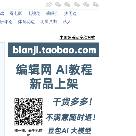
戏
-
看电影
-
电视剧
-
演唱会
-
热周边
乐评论
-
体育花边
-
明星八卦
-
艺人