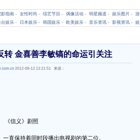
观影指南
-
女性时尚
-
综艺节目
-
偶像活动
-
明星频道
-
娱乐图片
-
游
港台娱乐
-
日本娱乐
-
韩国娱乐
-
欧美娱乐
-
音乐资讯
-
影视资讯
-
娱
反转 金喜善李敏镐的命运引关注
e.com.cn
2012-09-12 13:21:51 来源：
《信义》剧照
义》一直保持着同时段播出电视剧的第二位。