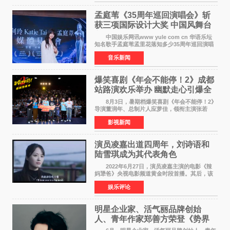
式，&zwnj;特级英雄
孟庭苇《35周年巡回演唱会》斩
获三项国际设计大奖 中国风舞台
美学获全球认可
中国娱乐网讯www yule com cn 华语乐坛
知名歌手孟庭苇孟里花落知多少35周年巡回演唱
会再传喜讯。该演唱会先后荣获美国MUSE
音乐新闻
Creative Awards白金奖（Platinum Winner）、
英国London Design
爆笑喜剧《年会不能停！2》成都
站路演欢乐举办 幽默走心引爆全
场共鸣
8月3日，暑期档爆笑喜剧《年会不能停！2》
导演董润年、总制片人应萝佳，领衔主演张若
昀、白客，惊喜出演庄达菲，特别主演孙艺洲，
影视新闻
特别出演田雨，友情出演欧阳奋强出席成都路
演，与观众近距离互
演员凌嘉出道四周年，刘诗语和
陆雪琪成为其代表角色
2022年6月27日，演员凌嘉主演的电影《辣
妈犟爸》央视电影频道黄金时段首播。其后，该
电影在央视电影频道多次复播（2022年8月10
娱乐评论
日，2022年9月30日，2023年7月17日，2025年7
月14日）。除了多次复
明星企业家、活气丽品牌创始
人、青年作家郑善方荣登《势界
POWERCIRCLES》6月刊