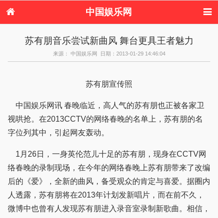
中国娱乐网
首页
新闻
女性
内地娱乐
苏有朋音乐尝试新曲风 舞台更具王者魅力
港台娱乐
日本娱乐
韩国娱乐
欧美娱乐
来源： 中国娱乐网 日期：2013-01-29 14:46:04
体育花边
音乐新闻
影视新闻
内地明星八卦
港台明星八卦
日本韩国明星
欧美明星八卦
娱乐评论
八卦
苏有朋宣传照
中国娱乐网讯 春晚临近，高人气的苏有朋也正被各家卫
视哄抢。在2013CCTV的网络春晚的名单上，苏有朋的名
字位列其中，引起网友轰动。
1月26日，一身英伦范儿十足的苏有朋，现身在CCTV网
络春晚的录制现场，在今年的网络春晚上苏有朋带来了改编
后的《爱》，全新的曲风，备受观众的肯定与喜爱。据圈内
人透露，苏有朋将在2013年计划发新唱片，而在前不久，
微博中也曾有人发现苏有朋进入录音室录制新歌曲。相信，