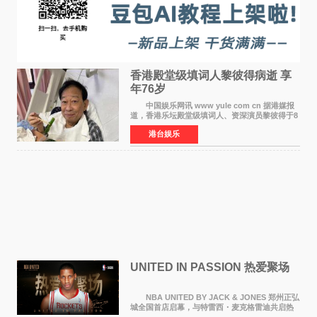
香港殿堂级填词人黎彼得病逝 享
年76岁​
中国娱乐网讯 www yule com cn 据港媒报
道，香港乐坛殿堂级填词人、资深演员黎彼得于8
月5日上午因病离世，终年76岁。好友钟志光透
港台娱乐
露，黎彼得今年3月中风后便卧床休养，身体机能
持续衰退，最
UNITED IN PASSION 热爱聚场
NBA UNITED BY JACK & JONES 郑州正弘
城全国首店启幕，与特雷西・麦克格雷迪共启热
爱 2026 年7 月21 日，