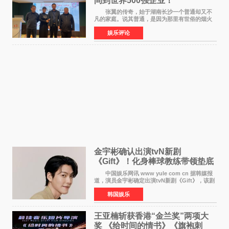
间到世界500强企业！
张翼的传奇，始于湖南长沙一个普通却又不
凡的家庭。说其普通，是因为那里有世俗的烟火
气；说其不凡，是因为家中有一位洞悉天地玄机
娱乐评论
的长者——他的爷爷。作为当地的风水师，爷爷
是张翼走进易学
金宇彬确认出演tvN新剧
《Gift》！化身棒球教练带领垫底
球队逆袭
中国娱乐网讯 www yule com cn 据韩媒报
道，演员金宇彬确定出演tvN新剧《Gift》，该剧
预计将于下半年播出，引发观众高度期待。
韩国娱乐
本剧改编自同名网络漫画，讲述一位经历意外事
故后获得特殊
王亚楠斩获香港“金兰奖”两项大
奖 《给时间的情书》《旗袍刺