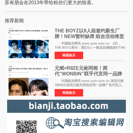
苏有朋会在2013年带给粉丝们更大的惊喜。
推荐新闻
THE BOYZ以9人组签约新生厂
牌！NEW暂时缺席 组合活动将坚
定不移继续
中国娱乐网讯 www yule com cn 6日，
THE BOYZ表示：我们9人一致决定继续进行THE
BOYZ组合活动，并且已经完成了组合团体活动
韩国娱乐
签约。目前正在新生厂牌下进行活动准备。尚未
离开THE BOYZ原所
元斌×RIIZE元彬同框！两
代“WONBIN”联手代言同一品牌
颜值天花板合体
中国娱乐网讯 www yule com cn 演员元斌
与RIIZE成员元彬共同担任同一品牌广告代言人。
6日据独家报道，继演员元斌之后，RIIZE元彬最
韩国娱乐
近也被选为某在线中介平台A公司的共同广告代言
人，两人将作