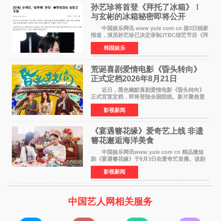
孙艺珍将首登《拜托了冰箱》！
与玄彬的冰箱秘密即将公开
中国娱乐网讯 www yule com cn 据3日独家
报道，演员孙艺珍已决定录制JTBC综艺节目《拜
托了冰箱》，目前正在协调具体细节。这是孙艺
韩国娱乐
珍首次公开个人冰箱，也是她婚后首次以玄彬的
妻子身份参与
荒诞喜剧爱情电影《昏头转向》
正式定档2026年8月21日
近日，黑色幽默喜剧爱情电影《昏头转向》
正式官宣定档，即将登陆全国院线。影片聚焦普
通人的荒诞生活，以戏谑诙谐的镜头语言、反转
影视新闻
不断的剧情，融合爆笑喜剧与细腻爱情元素，打
造出一部接地气
《宴遇簪花缘》爱奇艺上线 非遗
簪花邂逅海洋美食
中国娱乐网讯www yule com cn 精品微短
剧《宴遇簪花缘》于8月3日在爱奇艺首播。该剧
是泉州荣膺世界美食之都后推出的首部美食主题
影视新闻
文旅微短剧，实力派演员孙茜特别出演簪花非遗
传承人，她曾参演
中国艺人网相关服务