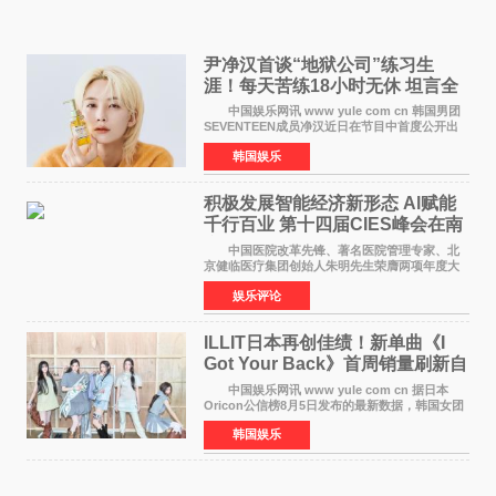
尹净汉首谈“地狱公司”练习生
涯！每天苦练18小时无休 坦言全
靠成员撑过来
中国娱乐网讯 www yule com cn 韩国男团
SEVENTEEN成员净汉近日在节目中首度公开出
道前的残酷练习生经历，并提及经纪公司Pledis
韩国娱乐
娱乐，引发广泛关注。 在8月2日播出的日本
TBS综艺节目《周
积极发展智能经济新形态 Al赋能
千行百业 第十四届CIES峰会在南
京盛大召开
中国医院改革先锋、著名医院管理专家、北
京健临医疗集团创始人朱明先生荣膺两项年度大
奖 2026年7月31日，盛夏金陵，长江之畔，
娱乐评论
以重落地·真务实·强链接为主题的2026&lsquo;人
工智能+&rsquo
ILLIT日本再创佳绩！新单曲《I
Got Your Back》首周销量刷新自
身纪录
中国娱乐网讯 www yule com cn 据日本
Oricon公信榜8月5日发布的最新数据，韩国女团
ILLIT在日本发行的第二张单曲《I Got Your
韩国娱乐
Back》首周销量达到71,009张，成功跻身最新一
期周单曲排行