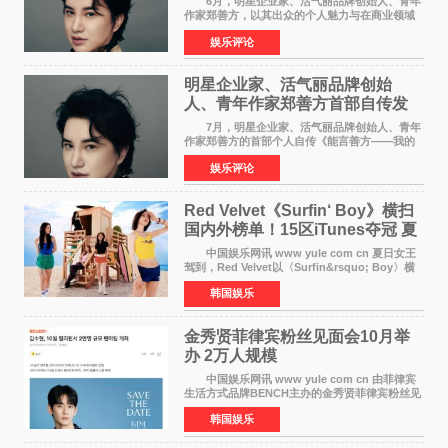
6月，明星企业家、活气丽品牌创始人、青年
作家郑善方，以其出众的个人魅力与在商业领域
的卓越建树，成功登上《势界
娱乐评论
POWERCIRCLES》，展现了他在时尚与商业领
域的双重影响力。 明星企业家、青
明星企业家、活气丽品牌创始
人、青年作家郑善方首部自传发
布， 书写跨界创业者的成长答卷
7月，明星企业家、活气丽品牌创始人、青年
作家郑善方的首部个人自传《能言善方——我的
跨界人生》正式发行。这本书以他的人生轨迹为
娱乐评论
脉络，首次完整公开了从逐梦少年到横跨美业、
公益等多领域的
Red Velvet《Surfin‘ Boy》横扫
国内外榜单！15区iTunes夺冠 夏
日女王强势回归
中国娱乐网讯 www yule com cn 夏日女王
驾到，Red Velvet以〈Surfin&rsquo; Boy〉横
扫国内外榜单，获得音乐粉丝的热烈反响。
韩国娱乐
Red Velvet于3日发行了夏日迷你专辑《Velvet
Summer》，
金秀贤菲律宾粉丝见面会10月举
办 2万人规模
中国娱乐网讯 www yule com cn 由菲律宾
生活方式品牌BENCH主办的金秀贤菲律宾粉丝见
面会，将于10月2日在马尼拉SM Mall of
韩国娱乐
Asia（MOA）竞技场举行，预计规模达2万人。
这也是金秀贤自去年陷