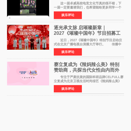
这一届卓威高校电竞文化节真的很不错，下
一届一定要邀请我们，也希望能给更多同学一个
来到现场的机会。 2026卓威高校电竞文化节
娱乐评论
已经落下帷幕，在活动结束后，仍有不少高校电
竞社负责人和现
逐光承文脉 启璀璨新章｜
2027《璀璨中国年》节目招募工
作圆满启动
近日，2027《璀璨中国年》特别节目启动仪
式在北京广播电视台演播大厅举行。 传播中
华优秀传统文化，弘扬纯正国风艺术，打造高规
娱乐评论
格、高质感、正能量的文艺盛典，是璀璨中国年
矢志不渝的初心
赛立复成为《辣妈辣么美》特别
赞助商，共探当代女性由内而外
活力美
专注于严肃抗衰的国际科研品牌CELFULL赛
立复成为北京卫视生活时尚综艺《辣妈辣么美》
的特别赞助商,明星辣妈袁咏仪倾情参与，向广大
娱乐评论
都市女性传递健康生活新主张，寄语当代女性在
家庭与自我之间