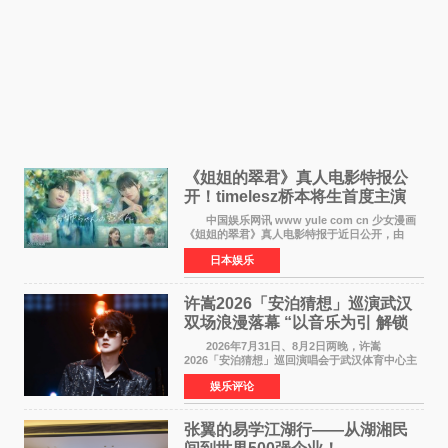
《姐姐的翠君》真人电影特报公
开！timelesz桥本将生首度主演
12月4日上映
中国娱乐网讯 www yule com cn 少女漫画
《姐姐的翠君》真人电影特报于近日公开，由
timelesz成员桥本将生担任主演，这也是他首次
日本娱乐
担任电影主演，引发高度关注。 女高中生咲
苗翠（中岛瑠菜
许嵩2026「安泊猜想」巡演武汉
双场浪漫落幕 “以音乐为引 解锁
江城记忆”
2026年7月31日、8月2日两晚，许嵩
2026「安泊猜想」巡回演唱会于武汉体育中心主
体育场盛大开唱。许嵩与数万歌迷在此相聚，从
娱乐评论
浪漫惬意的舞台设计到充满诚意与惊喜的现场互
动，共同开启了一场关于
张翼的易学江湖行——从湖湘民