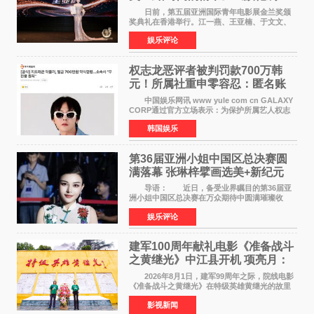
客》双双获肯定
日前，第五届亚洲国际青年电影展金兰奖颁
奖典礼在香港举行。江一燕、王亚楠、于文文、
李东学等知名演员出席活动。著名演员、导演王
娱乐评论
亚楠凭借音乐故事片《给时间的情书》和院线电
影《旗袍刺客》
权志龙恶评者被判罚款700万韩
元！所属社重申零容忍：匿名账
号也难逃刑责
中国娱乐网讯 www yule com cn GALAXY
CORP通过官方立场表示：为保护所属艺人权志
龙的名誉和权益，将持续对网络上发生的名誉损
韩国娱乐
害、散布虚假事实、侮辱、恶意诽谤等行为采取
法律应对措施。
第36届亚洲小姐中国区总决赛圆
满落幕 张琳梓擘画选美+新纪元
导语： 近日，备受业界瞩目的第36届亚
洲小姐中国区总决赛在万众期待中圆满璀璨收
官。整场盛典汇聚万千芳华，不仅完成了新一届
娱乐评论
美丽代言人的加冕选拔，更在行业发展层面带来
颠覆性突破。活动
建军100周年献礼电影《准备战斗
之黄继光》中江县开机 项亮月：
以光影为笔，书写英雄赞歌
2026年8月1日，建军99周年之际，院线电影
《准备战斗之黄继光》在特级英雄黄继光的故里
——四川省德阳市中江县黄继光出生地正式开
影视新闻
机。本片出品人、总制片人项亮月主持开机仪