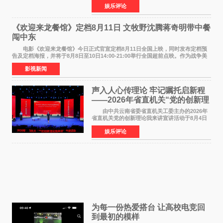
娱乐评论
NBAUNITEDBYJACK&JONES 全国首店，于郑
州正弘城正式启幕。NBA 传奇球星
《欢迎来龙餐馆》定档8月11日 文牧野沈腾蒋奇明带中餐
闯中东
电影《欢迎来龙餐馆》今日正式官宣定档8月11日全国上映，同时发布定档预
告及定档海报，并将于8月8日至10日14:00-21:00举行全国超前点映。作为战争美
食大片，影片讲述的是中国厨师徐福（沈腾
影视新闻
声入人心传理论 牢记嘱托启新程
——2026年省直机关“党的创新理
论我来讲”宣讲活动圆满落幕
由中共云南省委省直机关工委主办的2026年
省直机关党的创新理论我来讲宣讲活动于8月4日
至5日在昆明举办。活动以 "牢记嘱托 感恩奋进
娱乐评论
开创云南发展新局面 "为主题，坚持以新时代中国
特色社会主义
为每一份热爱搭台 让高校电竞回
到最初的模样