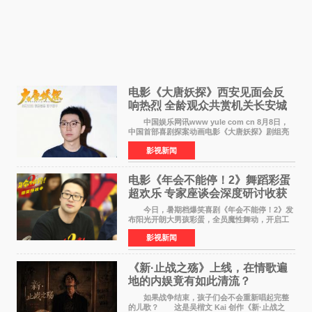
电影《大唐妖探》西安见面会反
响热烈 全龄观众共赏机关长安城
中国娱乐网讯www yule com cn 8月8日，
中国首部喜剧探案动画电影《大唐妖探》剧组亮
相西安，举办线下见面会活动。导演程腾、联合
影视新闻
导演黄珉、总制片人曹紫建、制片人李莹莹、领
衔声音出演雷淞然
电影《年会不能停！2》舞蹈彩蛋
超欢乐 专家座谈会深度研讨收获
满满
今日，暑期档爆笑喜剧《年会不能停！2》发
布阳光开朗大男孩彩蛋，全员魔性舞动，开启工
位狂欢模式。影片于昨日同步举办专家座谈会，
影视新闻
导演董润年、总制片人应萝佳出席现场，与一众
业内、学界专家
《新·止战之殇》上线，在情歌遍
地的内娱竟有如此清流？
如果战争结束，孩子们会不会重新唱起完整
的儿歌？ 这是吴楷文 Kai 创作《新·止战之