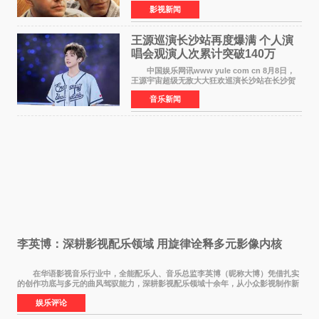
蒂姆·罗宾斯、摩根·弗里曼主演的影史传世经典
影视新闻
《肖申克的救赎》（The Shawshank
Redemption）今日发布
王源巡演长沙站再度爆满 个人演
唱会观演人次累计突破140万
中国娱乐网讯www yule com cn 8月8日，
王源宇宙超级无敌大大狂欢巡演长沙站在长沙贺
龙体育场唱响，这也是王源个人巡演首次登陆长
音乐新闻
沙。十年前，王源曾在这座熟悉的城市举办16岁
生日会，从当初的
李英博：深耕影视配乐领域 用旋律诠释多元影像内核
在华语影视音乐行业中，全能配乐人、音乐总监李英博（昵称大博）凭借扎实
的创作功底与多元的曲风驾驭能力，深耕影视配乐领域十余年，从小众影视制作新
人成长为横跨主旋律电影、动画番剧、网剧
娱乐评论