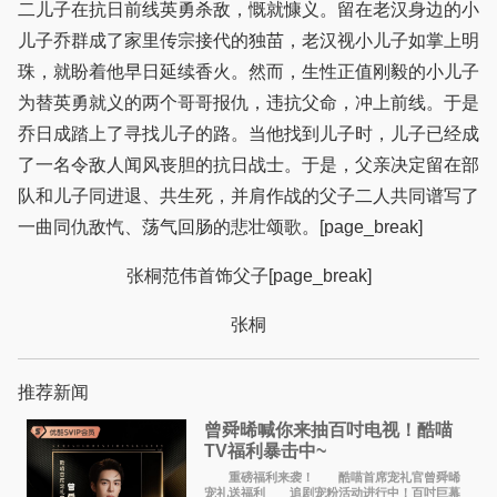
二儿子在抗日前线英勇杀敌，慨就慷义。留在老汉身边的小
儿子乔群成了家里传宗接代的独苗，老汉视小儿子如掌上明
珠，就盼着他早日延续香火。然而，生性正值刚毅的小儿子
为替英勇就义的两个哥哥报仇，违抗父命，冲上前线。于是
乔日成踏上了寻找儿子的路。当他找到儿子时，儿子已经成
了一名令敌人闻风丧胆的抗日战士。于是，父亲决定留在部
队和儿子同进退、共生死，并肩作战的父子二人共同谱写了
一曲同仇敌忾、荡气回肠的悲壮颂歌。[page_break]
张桐范伟首饰父子[page_break]
张桐
推荐新闻
曾舜晞喊你来抽百吋电视！酷喵
TV福利暴击中~
重磅福利来袭！ 酷喵首席宠礼官曾舜晞
宠礼送福利 追剧宠粉活动进行中！百吋巨幕