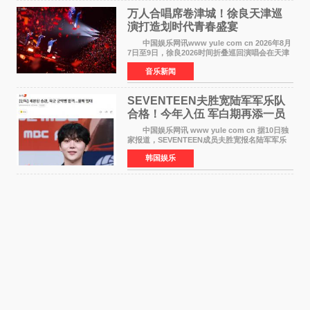
万人合唱席卷津城！徐良天津巡
演打造划时代青春盛宴
中国娱乐网讯www yule com cn 2026年8月
7日至9日，徐良2026时间折叠巡回演唱会在天津
连续举办三场演出。整场演出凭借扎实的音乐内
音乐新闻
容、有温度的舞台叙事与充满巧思的现场设计，
为天津本地及专
SEVENTEEN夫胜宽陆军军乐队
合格！今年入伍 军白期再添一员
中国娱乐网讯 www yule com cn 据10日独
家报道，SEVENTEEN成员夫胜宽报名陆军军乐
队并合格，预计将于今年入伍，成为组合中又一
韩国娱乐
位履行国防义务的成员。 目前SEVENTEEN
正全面进入军白期—