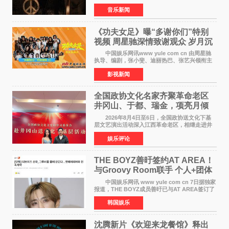
殇》时最初的想法。 从伊朗相关冲突引发的
音乐新闻
地区局势，到世界各地仍在发生的动荡与不安，
战争从来不只
《功夫女足》曝“多谢你们”特别
视频 周星驰深情致谢观众 岁月沉
淀不灭初心
中国娱乐网讯www yule com cn 由周星驰
执导、编剧，张小斐、迪丽热巴、张艺兴领衔主
演，刘嘉玲、佐藤健特别出演，艾米、雪野、蔡
影视新闻
思贝、胡予安、倪好特别介绍的喜剧电影《功夫
女足》释出多谢你
全国政协文化名家齐聚革命老区
井冈山、于都、瑞金，项亮月倾
情献唱《桃花谣》致敬红色沃土
2026年8月4日至6日，全国政协送文化下基
层文艺演出活动深入江西革命老区，相继走进井
冈山、于都长征出发地、瑞金三地。由全国政协
娱乐评论
文化文史和学习委员会副主任、甘肃省政协原主
席欧阳坚率团，一
THE BOYZ善旴签约AT AREA！
与Groovy Room联手 个人+团体
活动并行
中国娱乐网讯 www yule com cn 7日据独家
报道，THE BOYZ成员善旴已与AT AREA签订了
专属合约。AT AREA是由知名制作人组合
韩国娱乐
Groovy Room创立的hip-hop厂牌，旗下拥有多
位实力派音乐人，在韩
沈腾新片《欢迎来龙餐馆》释出