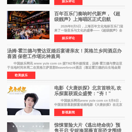
娱乐评论
布仅21小时便获得超1亿曝光、超1000万互动。
此后，账号持续沿
百年百乐门奏响时代新声，《超
级靓声》上海唱区正式启航
2026年8月5日，上海百年文化地标百乐门迎
来了一场音乐与文化的盛事——《超级靓声》全
国励志音乐公益节目上海唱区新闻发布会暨启动
娱乐评论
仪式在此隆重举行。各界领导、嘉宾与媒体朋友
齐聚一堂，共同
汤姆·霍兰德与赞达亚婚后宴请亲友！英格兰乡间酒店办
喜酒 保密工作堪比神盾局
中国娱乐网讯 www yule com cn 据TMZ等外媒报道，汤姆·霍兰德与赞达亚
于当地时间本周二在英格兰萨里郡Beaverbrook酒店（靠近霍兰德的出生地金斯
顿）举办婚宴，邀请家人与朋友们喝喜酒，庆祝
欧美娱乐
电影《大唐妖探》北京首映礼 欢
乐探案获观众盛赞：“夯！”
中国娱乐网讯www yule com cn 8月6日，
中国首部喜剧探案动画电影《大唐妖探》在北京
举办电影首映礼。导演程腾、联合导演黄珉、总
影视新闻
制片人曹紫建、制片人李莹莹，配音导演张喆，
对白指导程寅，领
惊悚冒险大片《逃出绝命街》预
售开启 安妮海瑟薇直面恐龙围猎