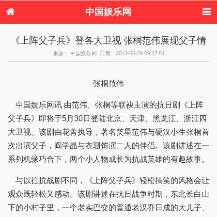
中国娱乐网
首页
新闻
女性
内地娱乐
《上阵父子兵》登各大卫视 张桐范伟展现父子情
港台娱乐
日本娱乐
韩国娱乐
欧美娱乐
来源： 中国娱乐网 日期：2013-05-29 09:17:51
体育花边
音乐新闻
影视新闻
内地明星八卦
港台明星八卦
日本韩国明星
欧美明星八卦
娱乐评论
八卦
张桐范伟
中国娱乐网讯 由范伟、张桐等联袂主演的抗日剧《上阵
父子兵》即将于5月30日登陆北京、天津、黑龙江、浙江四
大卫视。该剧由花菁执导，著名笑星范伟与硬汉小生张桐首
次出演父子，阎学晶与衣珊饰演二人的伴侣。该剧讲述在一
系列机缘巧合下，两个小人物成长为抗战英雄的有趣故事。
与以往抗战剧不同，《上阵父子兵》轻松搞笑的风格会让
观众既轻松又感动。该剧讲述在抗日战争时期，东北长白山
下的小村子里，一个老实巴交的普通老汉乔日成的大儿子、