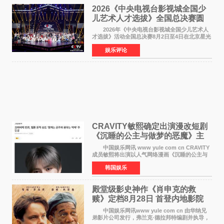
2026《中央电视台影视城全国少
儿艺术人才选拔》全国总决赛圆
满落幕
2026年《中央电视台影视城全国少儿艺术人
才选拔》活动全国总决赛8月2日至4日在北京星光
影视园成功举办！ 活动于8月2日迎来全国总
娱乐评论
决赛的盛大开幕。一年一度的该项活动依然延续
着经典的四大板
CRAVITY敏熙确定出演漫改短剧
《沉睡的公主与做梦的恶魔》主
人公
中国娱乐网讯 www yule com cn CRAVITY
成员敏熙将出演以人气网络漫画《沉睡的公主与
做梦的恶魔》为原作的短剧，担任主人公。
韩国娱乐
该短剧讲述了一直照顾陷入沉睡状态女友的吴
敏，在夜空中看
殿堂级影史神作《肖申克的救
赎》定档8月28日 首登内地影院
中国娱乐网讯www yule com cn 由华纳兄
弟影片公司发行，弗兰克·德拉邦特编剧并执导，