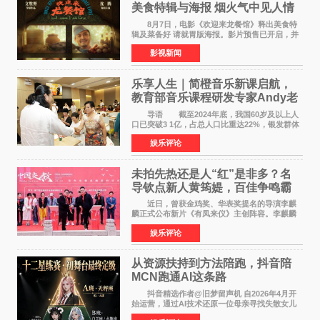
美食特辑与海报 烟火气中见人情
温暖
8月7日，电影《欢迎来龙餐馆》释出美食特
辑及菜备好 请就胃版海报。影片预售已开启，并
将于8月8日至10日14:00-21:00举行全国超前点
影视新闻
映。电影《欢迎来龙餐馆》作为战争美食喜剧大
片，讲述了中国
乐享人生｜简橙音乐新课启航，
教育部音乐课程研发专家Andy老
师重磅入驻领航银龄琴声
导语 截至2024年底，我国60岁及以上人
口已突破3 1亿，占总人口比重达22%，银发群体
的精神文化需求日益凸显。2024年1月，国务院办
娱乐评论
公厅印发《关于发展银发经济增进老年人福祉的
意见》——这是
未拍先热还是人“红”是非多？名
导钦点新人黄筠媞，百佳争鸣霸
气回应
近日，曾获金鸡奖、华表奖提名的导演李麒
麟正式公布新片《有凤来仪》主创阵容。李麒麟
早年凭电影《华容道》获得金鸡奖、华表奖提
娱乐评论
名，此后长期参与国内外电影制作，其担任制片
人参与的作品亦曾
从资源扶持到方法陪跑，抖音陪
MCN跑通AI这条路
抖音精选作者@旧梦留声机 自2026年4月开
始运营，通过AI技术还原一位母亲寻找失散女儿
的故事，凭借强情感表达获得大量用户关注，发