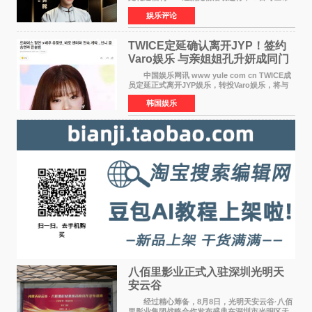
电视 邀你来抽~活动时间：8月8日10:00 — 8
娱乐评论
月23日23:59 三步轻松参与，大奖等你
拿： 1、打开电
TWICE定延确认离开JYP！签约
Varo娱乐 与亲姐姐孔升妍成同门
中国娱乐网讯 www yule com cn TWICE成
员定延正式离开JYP娱乐，转投Varo娱乐，将与
亲姐姐孔升妍成为同门。 Varo娱乐于10日通
韩国娱乐
过官方SNS宣布："能与拥有多彩魅力和无限潜力
的俞定延结下珍贵
八佰里影业正式入驻深圳光明天
安云谷
经过精心筹备，8月8日，光明天安云谷·八佰
里影业集团战略合作发布盛典在深圳市光明区天