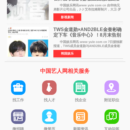
中国娱乐网讯www yule com cn 由华纳兄
弟影片公司出品，J·J·艾布拉姆斯制片，大卫·罗
伯特·米切尔执导，好莱坞巨星安妮·海瑟薇和伊万
影视新闻
·麦克格雷格领衔主演的2026暑期惊悚冒险大片
《逃出绝
TWS金道勋×AND2BLE金奎彬确
定下车《音乐中心》！8月末告别
MC席位
中国娱乐网讯 www yule com cn 7日据独家
报道，TWS成员金道勋与AND2BLE成员金奎彬
将于8月离开《音乐中心》MC的位置。 金道
韩国娱乐
勋与金奎彬于去年3月与H2H A-NA一起被选为
《音乐中心》MC，约1
中国艺人网相关服务
找工作
找人才
找企业
附近职位
微招聘
微简历
新闻资讯
互动问答