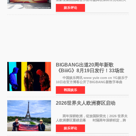
安云谷盛大举行，来自DataEye剧查查创始人
娱乐评论
&CEO 深圳市微短剧产业协会会长汪祥斌先生、
光明区文化广电旅
BIGBANG出道20周年新歌
《BiiiG》8月19日发行！33场世
界巡演同步启航
中国娱乐网讯 www yule com cn YG娱乐于
10日在官方博客公开了BIGBANG新数字单曲
《BiiiG》的海报，宣布新歌将于8月19日——组
韩国娱乐
合出道20周年纪念日正式发行。歌名取自意为"巨
大""宏大"的"BIG"
2026世界夫人欧洲赛区启动
两年深耕欧洲，绽放国际荣光｜2026 世界夫
人欧洲赛区重磅启幕 时隔两年深耕积淀，跨
越多国文化游学！伴随着国际影响力持续攀升，
娱乐评论
2026 世界夫人欧洲赛区正式全面启动。本次赛区
落地，是世