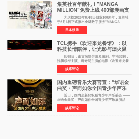
集英社百年献礼！"MANGA
MILLION"免费上线 400部漫画支
援逾百种语言
为庆祝2026年8月8日创业100周年，集英社
于8月6日正式推出全球数字服务"MANGA
MILLION"，无需注册即可免费阅读近400部漫画
日本娱乐
作品，总量达100万页，翻译成100多种语言面向
全球读者开放。该服务预
TCL携手《欢迎来龙餐馆》：以
科技长情陪伴，让光影与烟火温
暖生活
8月8日，由文牧野导演及编剧、宁浩监制，
沈腾领衔主演、蒋奇明主演的电影《欢迎来龙餐
馆》在上海超前点映，主创团队携影片亮相与观
娱乐评论
众提前见面。TCL作为本片独家合作伙伴，在路
演现场设置品牌互
国内重磅音乐大赛官宣：“华语金
曲奖・声而如你全国青少年声乐
展演” 正式启幕，阿沁出任明星总
近日，国内全新的权威青少年声乐盛会 ——
评审
华语金曲奖・声而如你全国青少年声乐展演品
牌，在湖南长沙隆重举行官宣，国内又一高规格
娱乐评论
青少年声乐赛事全面启航。 本赛事由寰宇声
扬联合华语金曲