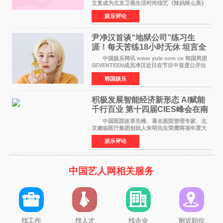
立复成为北京卫视生活时尚综艺《辣妈辣么美》
的特别赞助商,明星辣妈袁咏仪倾情参与，向广大
娱乐评论
都市女性传递健康生活新主张，寄语当代女性在
家庭与自我之间
尹净汉首谈“地狱公司”练习生
涯！每天苦练18小时无休 坦言全
靠成员撑过来
中国娱乐网讯 www yule com cn 韩国男团
SEVENTEEN成员净汉近日在节目中首度公开出
道前的残酷练习生经历，并提及经纪公司Pledis
韩国娱乐
娱乐，引发广泛关注。 在8月2日播出的日本
TBS综艺节目《周
积极发展智能经济新形态 Al赋能
千行百业 第十四届CIES峰会在南
京盛大召开
中国医院改革先锋、著名医院管理专家、北
京健临医疗集团创始人朱明先生荣膺两项年度大
奖 2026年7月31日，盛夏金陵，长江之畔，
娱乐评论
以重落地·真务实·强链接为主题的2026&lsquo;人
工智能+&rsquo
中国艺人网相关服务
找工作
找人才
找企业
附近职位