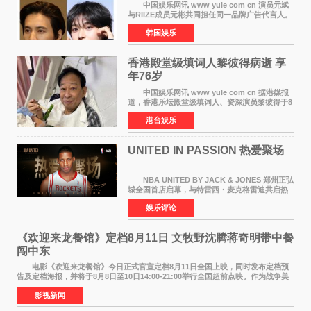
颜值天花板合体
中国娱乐网讯 www yule com cn 演员元斌
与RIIZE成员元彬共同担任同一品牌广告代言人。
6日据独家报道，继演员元斌之后，RIIZE元彬最
韩国娱乐
近也被选为某在线中介平台A公司的共同广告代言
人，两人将作
香港殿堂级填词人黎彼得病逝 享
年76岁​
中国娱乐网讯 www yule com cn 据港媒报
道，香港乐坛殿堂级填词人、资深演员黎彼得于8
月5日上午因病离世，终年76岁。好友钟志光透
港台娱乐
露，黎彼得今年3月中风后便卧床休养，身体机能
持续衰退，最
UNITED IN PASSION 热爱聚场
NBA UNITED BY JACK & JONES 郑州正弘
城全国首店启幕，与特雷西・麦克格雷迪共启热
爱 2026 年7 月21 日，
娱乐评论
NBAUNITEDBYJACK&JONES 全国首店，于郑
州正弘城正式启幕。NBA 传奇球星
《欢迎来龙餐馆》定档8月11日 文牧野沈腾蒋奇明带中餐
闯中东
电影《欢迎来龙餐馆》今日正式官宣定档8月11日全国上映，同时发布定档预
告及定档海报，并将于8月8日至10日14:00-21:00举行全国超前点映。作为战争美
食大片，影片讲述的是中国厨师徐福（沈腾
影视新闻