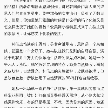
的品格》的著名编剧金恩淑创作，讲述韩国豪门富人里的继
承人们的青春罗曼史。剧中漂亮的女主演们，吸引了无数目
光，但是，你知道她们素颜的时候是什么样的吗？化妆又是
怎么样改变了她们的容貌？爱美网小编特意找来了几位主演
的素颜照，让你感受下化妆的魅力。
朴信惠饰演的车恩尚，是贫穷继承者，恩尚是一个灰姑
娘，甚至是一个女汉子。她与以往我们见到的自尊自强、满
足于现状并且努力而快乐地生活着的灰姑娘不同。她是一个
平凡人，所以，她的妆容展现的特点，就是自然裸妆，看起
来皮肤好，自然透亮。朴信惠的素颜很好，皮肤很饱满，但
是肤色较差，所以使用了自然清爽的BB霜打造自然妆容。
她从一出场就一直在与生活抗争，第一集就因劳累而哭
得梨花带雨，被姐姐欺骗后又哭得昏天黑地，从小到大都没
感觉到快乐，有的只是委屈、不忿。因为贫穷的原因，她还