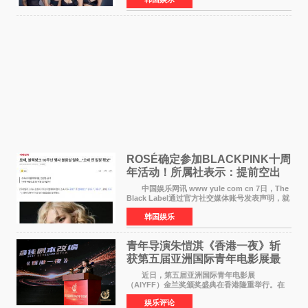
LISA将缺席。 此前BLACKPINK所属社YG并
未为组合出道十周年做
ROSÉ确定参加BLACKPINK十周
年活动！所属社表示：提前空出
了时间
中国娱乐网讯 www yule com cn 7日，The
Black Label通过官方社交媒体账号发表声明，就
近期网络上关于ROS&Eacute;个人行程及是否参
韩国娱乐
加BLACKPINK出道纪念活动的种种猜测作出正
式回应。 Th
青年导演朱愷淇《香港一夜》斩
获第五届亚洲国际青年电影展最
佳剧本改编奖
近日，第五届亚洲国际青年电影展
（AIYFF）金兰奖颁奖盛典在香港隆重举行。在
这场汇聚数百位海内外电影人、文化界人士及媒
娱乐评论
体代表的亚洲青年影视盛会上，香港本土电影