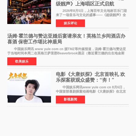
级靓声》上海唱区正式启航
2026年8月5日，上海百年文化地标百乐门迎
来了一场音乐与文化的盛事——《超级靓声》全
国励志音乐公益节目上海唱区新闻发布会暨启动
娱乐评论
仪式在此隆重举行。各界领导、嘉宾与媒体朋友
齐聚一堂，共同
汤姆·霍兰德与赞达亚婚后宴请亲友！英格兰乡间酒店办
喜酒 保密工作堪比神盾局
中国娱乐网讯 www yule com cn 据TMZ等外媒报道，汤姆·霍兰德与赞达亚
于当地时间本周二在英格兰萨里郡Beaverbrook酒店（靠近霍兰德的出生地金斯
顿）举办婚宴，邀请家人与朋友们喝喜酒，庆祝
欧美娱乐
电影《大唐妖探》北京首映礼 欢
乐探案获观众盛赞：“夯！”
中国娱乐网讯www yule com cn 8月6日，
中国首部喜剧探案动画电影《大唐妖探》在北京
举办电影首映礼。导演程腾、联合导演黄珉、总
影视新闻
制片人曹紫建、制片人李莹莹，配音导演张喆，
对白指导程寅，领