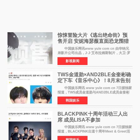
惊悚冒险大片《逃出绝命街》预
售开启 安妮海瑟薇直面恐龙围猎
中国娱乐网讯www yule com cn 由华纳兄
弟影片公司出品，J·J·艾布拉姆斯制片，大卫·罗
伯特·米切尔执导，好莱坞巨星安妮·海瑟薇和伊万
影视新闻
·麦克格雷格领衔主演的2026暑期惊悚冒险大片
《逃出绝
TWS金道勋×AND2BLE金奎彬确
定下车《音乐中心》！8月末告别
MC席位
中国娱乐网讯 www yule com cn 7日据独家
报道，TWS成员金道勋与AND2BLE成员金奎彬
将于8月离开《音乐中心》MC的位置。 金道
韩国娱乐
勋与金奎彬于去年3月与H2H A-NA一起被选为
《音乐中心》MC，约1
BLACKPINK十周年活动三人出
席 成员LISA不参加
中国娱乐网讯 www yule com cn 7日据独家
报道，BLACKPINK出道十周年Meet & Greet活
动将由智秀、ROS&Eacute;、JENNIE出席，
韩国娱乐