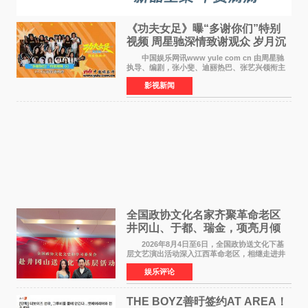
《功夫女足》曝“多谢你们”特别
视频 周星驰深情致谢观众 岁月沉
淀不灭初心
中国娱乐网讯www yule com cn 由周星驰
执导、编剧，张小斐、迪丽热巴、张艺兴领衔主
演，刘嘉玲、佐藤健特别出演，艾米、雪野、蔡
影视新闻
思贝、胡予安、倪好特别介绍的喜剧电影《功夫
女足》释出多谢你
全国政协文化名家齐聚革命老区
井冈山、于都、瑞金，项亮月倾
情献唱《桃花谣》致敬红色沃土
2026年8月4日至6日，全国政协送文化下基
层文艺演出活动深入江西革命老区，相继走进井
冈山、于都长征出发地、瑞金三地。由全国政协
娱乐评论
文化文史和学习委员会副主任、甘肃省政协原主
席欧阳坚率团，一
THE BOYZ善旴签约AT AREA！