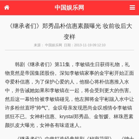
中国娱乐网
首页
新闻
女性
内地娱乐
《继承者们》郑秀晶朴信惠素颜曝光 妆前妆后大
港台娱乐
日本娱乐
韩国娱乐
欧美娱乐
变样
体育花边
音乐新闻
影视新闻
内地明星八卦
港台明星八卦
日本韩国明星
欧美明星八卦
娱乐评论
来源： 中国娱乐网 日期：2013-11-19 09:12:10
八卦
韩剧《继承者们》第11集，李敏镐生日获得礼物，礼
物竟然是帝国集团股份。深知李敏镐家事的金宇彬开始正面
夺爱朴信惠，为了保护心爱的人，他狠心将朴信惠推入水
中，并告诫她如果和李敏镐在一起，将会受到更大的伤害。
然后这一幕恰恰被李敏镐碰见，他左脚将金宇彬踹入水中让
许多粉丝直呼“帅气”。金叹母亲发现恩尚金叹感情令李敏镐
抓狂不已。女神朴信惠、krystal郑秀晶、金智媛、林珠恩素
颜扒皮大曝光，女神各有味道迷人。
《继承者们》由曾打造经典韩剧《秘密花园》、《绅士