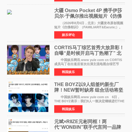
《香港一夜》（Dawn in Ho
大疆 Osmo Pocket 4P 携手伊莎
贝尔·于佩尔推出视频短片《仿佛
相识》
（2026年8月6日，北京）大疆发布原创视频
短片《仿佛相识》（FAMILIARIT&Eacute;）。
视频短片由戛纳国际电影节最佳女演员伊莎贝尔·
娱乐评论
于佩尔（Isabelle Huppert）主演，全程使用大
疆首款双主摄口
CORTIS马丁综艺首秀大放异彩！
自曝“是时候开启马丁热潮了” 北
美巡演火热进行中
中国娱乐网讯 www yule com cn CORTIS
成员马丁在出道后首次出演主流电视台综艺节
目，展现了多才多艺的魅力。 马丁出演了5日
韩国娱乐
播出的MBC《Radio Star》Fashion与Passion
之间，I&lsquo;m
THE BOYZ以9人组签约新生厂
牌！NEW暂时缺席 组合活动将坚
定不移继续
中国娱乐网讯 www yule com cn 6日，
THE BOYZ表示：我们9人一致决定继续进行THE
BOYZ组合活动，并且已经完成了组合团体活动
韩国娱乐
签约。目前正在新生厂牌下进行活动准备。尚未
离开THE BOYZ原所
元斌×RIIZE元彬同框！两
代“WONBIN”联手代言同一品牌