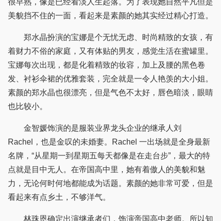
很早熟，像是已经看淡人生起落。为了表现她自然平凡但是
美貌挡不住的一面，看起来是素颜的她其实经过精心打造。
郑水晶扮演的宝娜是个无忧无虑、时尚精致的女孩，有
着财力不俗的家庭，又有体贴的男友，感觉生活在蜜罐里。
宝娜每次出现，都是化着精致的妆容，加上及腰的黑色卷
发、衬衫伞裙的优雅套装，完全就是一令人艳羡的大小姐。
素颜的郑水晶也很漂亮，但是气色不太好，唇色暗淡，眼睛
也比较小。
金智媛饰演的是服装业界龙头企业的继承人刘
Rachel，也是金叹的未婚妻。Rachel 一出场就是全身最新
名牌，“从星期一到星期五每天都像是在走台步”，最大的特
点就是目中无人。在帝国高中里，她有着傲人的美貌和魅
力，无论何时何地都能成为话题。素颜的她非常可爱，但是
看起来有点乡土，不够洋气。
林珠恩确定出演继承者们，饰演帝国高中老师。所以知