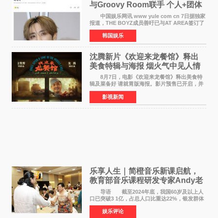
与Groovy Room联手 个人+团体
活动并行
中国娱乐网讯 www yule com cn 7日据独家
报道，THE BOYZ成员善旴已与AT AREA签订了
专属合约。AT AREA是由知名制作人组合
韩国娱乐
Groovy Room创立的hip-hop厂牌，旗下拥有多
位实力派音乐人，在韩
沈腾新片《欢迎来龙餐馆》释出
美食特辑与海报 烟火气中见人情
温暖
8月7日，电影《欢迎来龙餐馆》释出美食特
辑及菜备好 请就胃版海报。影片预售已开启，并
将于8月8日至10日14:00-21:00举行全国超前点
影视新闻
映。电影《欢迎来龙餐馆》作为战争美食喜剧大
片，讲述了中国
乐享人生｜简橙音乐新课启航，
教育部音乐课程研发专家Andy老
师重磅入驻领航银龄琴声
导语 截至2024年底，我国60岁及以上人
口已突破3 1亿，占总人口比重达22%，银发群体
的精神文化需求日益凸显。2024年1月，国务院办
娱乐评论
公厅印发《关于发展银发经济增进老年人福祉的