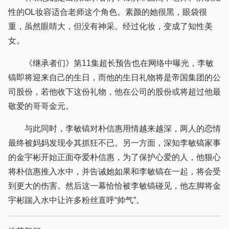
性的OL妆容适合老师这个角色。素颜的她很黑，眼袋很
重，虽然眼睛大，但没有神采。经过化妆，变成了知性美
女。
《继承者们》第11集超长预告也在网络中曝光，李敏
镐即将迎来自己的生日，而他的生日礼物将是帝国集团的公
司股份，若他收下这份礼物，他在公司的股份或将超过他最
敬爱的哥哥金元。
与此同时，李敏镐对朴信惠用情越来越深，两人的恋情
最终被妈妈发现令其抓狂不已。另一方面，深知李敏镐家事
的金宇彬开始正面夺爱朴信惠，为了保护心爱的人，他狠心
将朴信惠推入水中，并告诫她如果和李敏镐在一起，将会受
到更大的伤害。然后这一幕恰恰被李敏镐碰见，他左脚将金
宇彬踹入水中让许多粉丝直呼“帅气”。