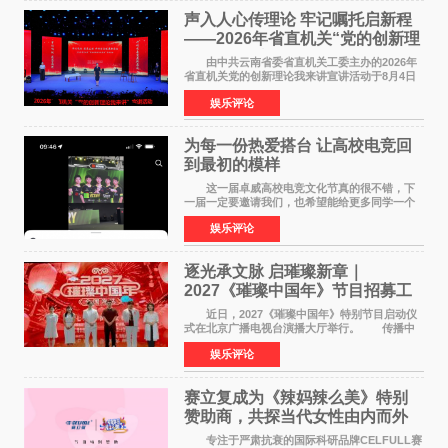
声入人心传理论 牢记嘱托启新程
——2026年省直机关“党的创新理
论我来讲”宣讲活动圆满落幕
由中共云南省委省直机关工委主办的2026年
省直机关党的创新理论我来讲宣讲活动于8月4日
至5日在昆明举办。活动以 "牢记嘱托 感恩奋进
娱乐评论
开创云南发展新局面 "为主题，坚持以新时代中国
特色社会主义
为每一份热爱搭台 让高校电竞回
到最初的模样
这一届卓威高校电竞文化节真的很不错，下
一届一定要邀请我们，也希望能给更多同学一个
来到现场的机会。 2026卓威高校电竞文化节
娱乐评论
已经落下帷幕，在活动结束后，仍有不少高校电
竞社负责人和现
逐光承文脉 启璀璨新章｜
2027《璀璨中国年》节目招募工
作圆满启动
近日，2027《璀璨中国年》特别节目启动仪
式在北京广播电视台演播大厅举行。 传播中
华优秀传统文化，弘扬纯正国风艺术，打造高规
娱乐评论
格、高质感、正能量的文艺盛典，是璀璨中国年
矢志不渝的初心
赛立复成为《辣妈辣么美》特别
赞助商，共探当代女性由内而外
活力美
专注于严肃抗衰的国际科研品牌CELFULL赛