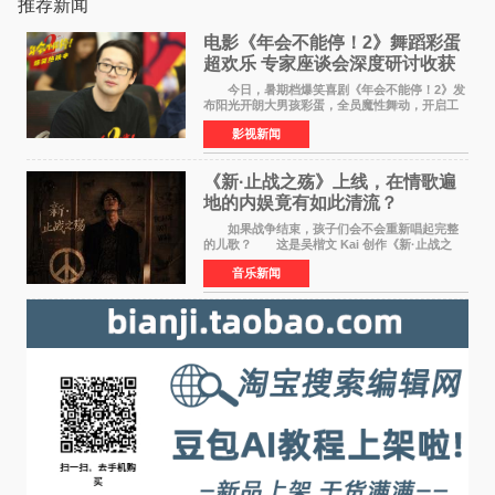
推荐新闻
电影《年会不能停！2》舞蹈彩蛋
超欢乐 专家座谈会深度研讨收获
满满
今日，暑期档爆笑喜剧《年会不能停！2》发
布阳光开朗大男孩彩蛋，全员魔性舞动，开启工
位狂欢模式。影片于昨日同步举办专家座谈会，
影视新闻
导演董润年、总制片人应萝佳出席现场，与一众
业内、学界专家
《新·止战之殇》上线，在情歌遍
地的内娱竟有如此清流？
如果战争结束，孩子们会不会重新唱起完整
的儿歌？ 这是吴楷文 Kai 创作《新·止战之
殇》时最初的想法。 从伊朗相关冲突引发的
音乐新闻
地区局势，到世界各地仍在发生的动荡与不安，
战争从来不只