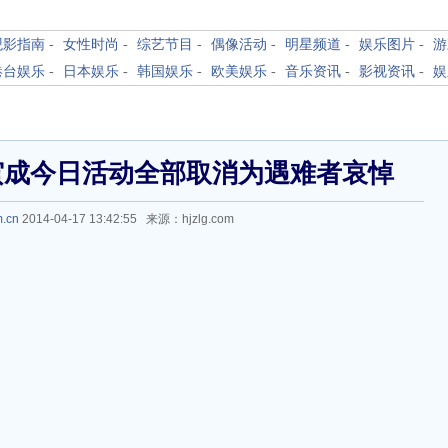
观影指南
-
女性时尚
-
综艺节目
-
偶像活动
-
明星频道
-
娱乐图片
-
游
港台娱乐
-
日本娱乐
-
韩国娱乐
-
欧美娱乐
-
音乐资讯
-
影视资讯
-
娱
寅成今日活动全部取消为遇难者哀悼
m.cn
2014-04-17 13:42:55 来源：hjzlg.com