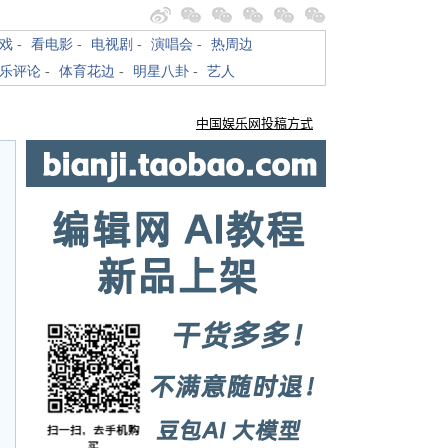
戏
-
看电影
-
电视剧
-
演唱会
-
热周边
乐评论
-
体育花边
-
明星八卦
-
艺人