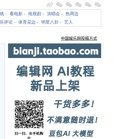
戏
-
看电影
-
电视剧
-
演唱会
-
热周边
乐评论
-
体育花边
-
明星八卦
-
艺人