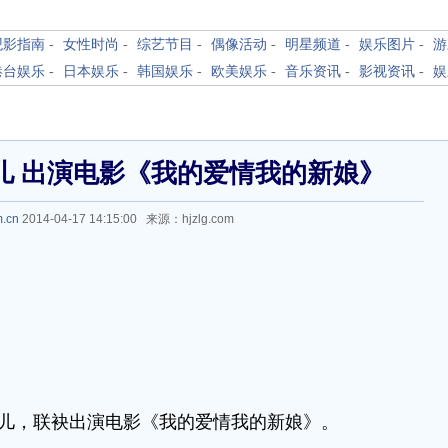
观影指南
-
女性时尚
-
综艺节目
-
偶像活动
-
明星频道
-
娱乐图片
-
游
港台娱乐
-
日本娱乐
-
韩国娱乐
-
欧美娱乐
-
音乐资讯
-
影视资讯
-
娱
儿 出演电影《我的爱情我的新娘》
m.cn
2014-04-17 14:15:00 来源：hjzlg.com
儿，联袂出演电影《我的爱情我的新娘》。