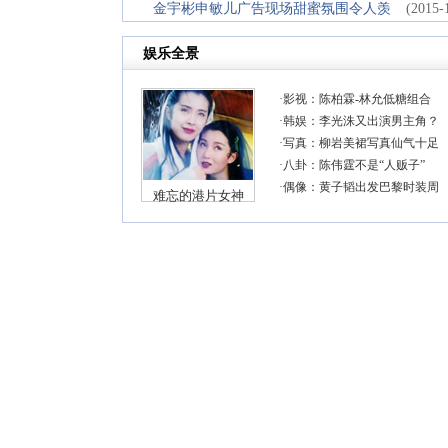
金宇彬申敏儿广告现场甜蜜氛围令人羡
(2015-