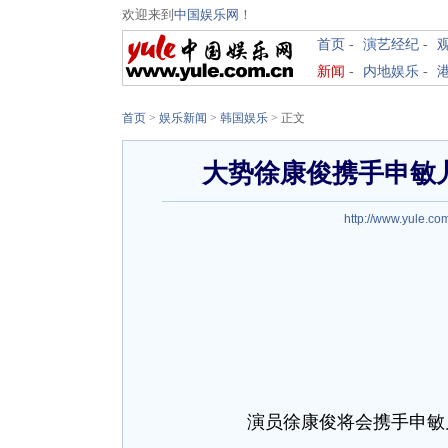
欢迎来到
中国娱乐网
！
首页
-
演艺经纪
-
新闻
-
内地娱乐
-
首页
>
娱乐新闻
>
韩国娱乐
> 正文
大势徐康俊携手申敏
http://www.yule.co
演员徐康俊将会携手申敏