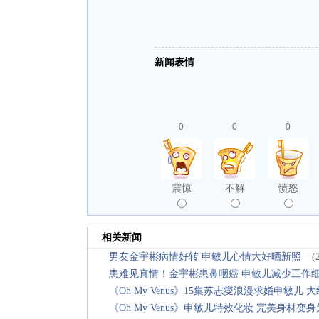
新闻表情
0
0
0
震惊
不解
愤怒
相关新闻
男友金宇彬病情好转 申敏儿心情大好晒新照
(
患难见真情！金宇彬患鼻咽癌 申敏儿减少工作
《Oh My Venus》15集苏志燮浪漫求婚申敏
《Oh My Venus》申敏儿特效化妆 完美身材变