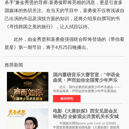
杀手”兼金秀贤的导师-裴勇俊即将亮相的消息，更是引发多
国媒体的热切关注。在当天的节目中，裴勇俊不仅将浅谈自
己出演的作品及演技方面的知识，还将介绍亲自撰写的书
《寻找韩国之美的旅行》，让人拭目以待。
此外，由金秀贤和裴勇俊强强联合即将登场的《带你看
星星》第一期节目，将于4月25日晚播出。
推荐新闻
国内重磅音乐大赛官宣：“华语金
曲奖・声而如你全国青少年声乐
展演” 正式启幕，阿沁出任明星总
近日，国内全新的权威青少年声乐盛会 ——
评审
华语金曲奖・声而如你全国青少年声乐展演品
牌，在湖南长沙隆重举行官宣，国内又一高规格
娱乐评论
青少年声乐赛事全面启航。 本赛事由寰宇声
扬联合华语金曲
电影《大唐妖探》西安见面会反
响热烈 全龄观众共赏机关长安城
中国娱乐网讯www yule com cn 8月8日，
中国首部喜剧探案动画电影《大唐妖探》剧组亮