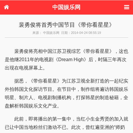
中国娱乐网
首页
新闻
女性
内地娱乐
裴勇俊将首秀中国节目《带你看星星》
港台娱乐
日本娱乐
韩国娱乐
欧美娱乐
来源： 中国娱乐网 日期：2014-04-24 08:55:19
体育花边
音乐新闻
影视新闻
内地明星八卦
港台明星八卦
日本韩国明星
欧美明星八卦
娱乐评论
八卦
裴勇俊将亮相中国江苏卫视综艺《带你看星星》，这也
是他继2011年的电视剧《Dream High》后，时隔三年再次
出现在电视屏幕上。
据悉，《带你看星星》为江苏卫视全新打造的一起纪实
外拍韩国文化探访节目。在节目中，制作组将遍访韩国娱乐
明星、制片人、电视剧制播机构，打探韩星的制造秘籍，全
盘解析韩国娱乐文化产业。
此前，即将播出的第一集中，当红小生金秀贤的加入就
已让中国当地粉丝们激动不已。此次，曾红遍亚洲的“师奶