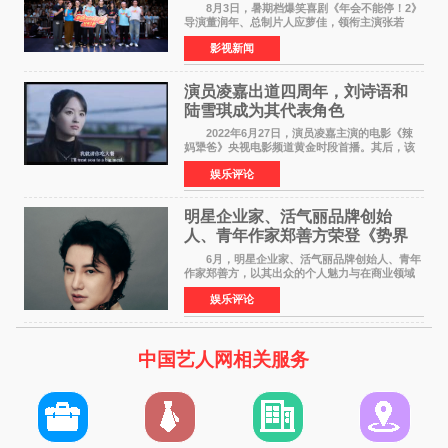
场共鸣
8月3日，暑期档爆笑喜剧《年会不能停！2》
导演董润年、总制片人应萝佳，领衔主演张若
昀、白客，惊喜出演庄达菲，特别主演孙艺洲，
影视新闻
特别出演田雨，友情出演欧阳奋强出席成都路
演，与观众近距离互
演员凌嘉出道四周年，刘诗语和
陆雪琪成为其代表角色
2022年6月27日，演员凌嘉主演的电影《辣
妈犟爸》央视电影频道黄金时段首播。其后，该
电影在央视电影频道多次复播（2022年8月10
娱乐评论
日，2022年9月30日，2023年7月17日，2025年7
月14日）。除了多次复
明星企业家、活气丽品牌创始
人、青年作家郑善方荣登《势界
POWERCIRCLES》6月刊
6月，明星企业家、活气丽品牌创始人、青年
作家郑善方，以其出众的个人魅力与在商业领域
的卓越建树，成功登上《势界
娱乐评论
POWERCIRCLES》，展现了他在时尚与商业领
域的双重影响力。 明星企业家、青
中国艺人网相关服务