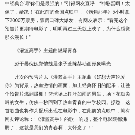
中经典台词“你们是最强的！”引得网友直呼：“神彩蛋啊！太
像了，给跪！”在此前的全国点映中，《匆匆那年》5小时拿
下2000万票房，票房口碑大爆发，有网友表示：“看完这个
预告片更期待电影了，明明再过三天就上映了，为什么感觉
那么漫长！”
《灌篮高手》主题曲燃爆青春
彭于晏倪妮郑恺魏晨张子萱陈赫动画形象曝光
此次的预告片以《灌篮高手》主题曲《好想大声说爱
你》为背景，热血激情的画面，加上经典怀旧的配乐，让整
个预告片燃到爆棚！篮球场上挥汗如雨的男生，场下花痴尖
叫的女生，仿佛一秒回到了热血青春的中学校园。据悉，这
首歌曲也将作为配乐出现在电影中，在此前的点映中，就有
网友评论称：“《灌篮高手》的歌一响起，整个电影院都沸
腾了，这就是我们的青春啊，太怀念了！”