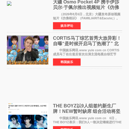
大疆 Osmo Pocket 4P 携手伊莎
贝尔·于佩尔推出视频短片《仿佛
相识》
（2026年8月6日，北京）大疆发布原创视频
短片《仿佛相识》（FAMILIARIT&Eacute;）。
视频短片由戛纳国际电影节最佳女演员伊莎贝尔·
娱乐评论
于佩尔（Isabelle Huppert）主演，全程使用大
疆首款双主摄口
CORTIS马丁综艺首秀大放异彩！
自曝“是时候开启马丁热潮了” 北
美巡演火热进行中
中国娱乐网讯 www yule com cn CORTIS
成员马丁在出道后首次出演主流电视台综艺节
目，展现了多才多艺的魅力。 马丁出演了5日
韩国娱乐
播出的MBC《Radio Star》Fashion与Passion
之间，I&lsquo;m
THE BOYZ以9人组签约新生厂
牌！NEW暂时缺席 组合活动将坚
定不移继续
中国娱乐网讯 www yule com cn 6日，
THE BOYZ表示：我们9人一致决定继续进行THE
BOYZ组合活动，并且已经完成了组合团体活动