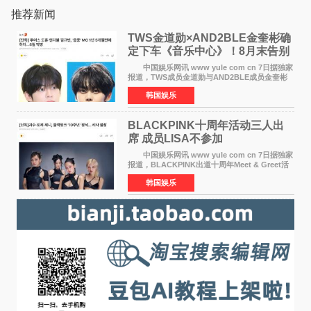
推荐新闻
TWS金道勋×AND2BLE金奎彬确
定下车《音乐中心》！8月末告别
MC席位
中国娱乐网讯 www yule com cn 7日据独家
报道，TWS成员金道勋与AND2BLE成员金奎彬
将于8月离开《音乐中心》MC的位置。 金道
韩国娱乐
勋与金奎彬于去年3月与H2H A-NA一起被选为
《音乐中心》MC，约1
BLACKPINK十周年活动三人出
席 成员LISA不参加
中国娱乐网讯 www yule com cn 7日据独家
报道，BLACKPINK出道十周年Meet & Greet活
动将由智秀、ROS&Eacute;、JENNIE出席，
韩国娱乐
LISA将缺席。 此前BLACKPINK所属社YG并
未为组合出道十周年做