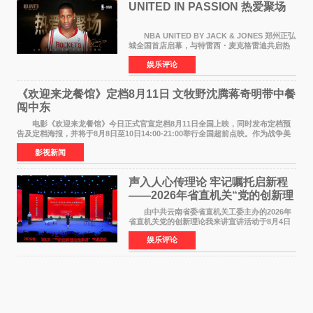
UNITED IN PASSION 热爱聚场
NBA UNITED BY JACK & JONES 郑州正弘
城全国首店启幕，与特雷西・麦克格雷迪共启热
爱 2026 年7 月21 日，
娱乐评论
NBAUNITEDBYJACK&JONES 全国首店，于郑
州正弘城正式启幕。NBA 传奇球星
《欢迎来龙餐馆》定档8月11日 文牧野沈腾蒋奇明带中餐
闯中东
电影《欢迎来龙餐馆》今日正式官宣定档8月11日全国上映，同时发布定档预
告及定档海报，并将于8月8日至10日14:00-21:00举行全国超前点映。作为战争美
食大片，影片讲述的是中国厨师徐福（沈腾
影视新闻
声入人心传理论 牢记嘱托启新程
——2026年省直机关“党的创新理
论我来讲”宣讲活动圆满落幕
由中共云南省委省直机关工委主办的2026年
省直机关党的创新理论我来讲宣讲活动于8月4日
至5日在昆明举办。活动以 "牢记嘱托 感恩奋进
娱乐评论
开创云南发展新局面 "为主题，坚持以新时代中国
特色社会主义