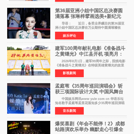
法律应对措施。
第36届亚洲小姐中国区总决赛圆
满落幕 张琳梓擘画选美+新纪元
导语： 近日，备受业界瞩目的第36届亚
洲小姐中国区总决赛在万众期待中圆满璀璨收
官。整场盛典汇聚万千芳华，不仅完成了新一届
娱乐评论
美丽代言人的加冕选拔，更在行业发展层面带来
颠覆性突破。活动
建军100周年献礼电影《准备战斗
之黄继光》中江县开机 项亮月：
以光影为笔，书写英雄赞歌
2026年8月1日，建军99周年之际，院线电影
《准备战斗之黄继光》在特级英雄黄继光的故里
——四川省德阳市中江县黄继光出生地正式开
影视新闻
机。本片出品人、总制片人项亮月主持开机仪
式，&zwnj;特级英雄
孟庭苇《35周年巡回演唱会》斩
获三项国际设计大奖 中国风舞台
美学获全球认可
中国娱乐网讯www yule com cn 华语乐坛
知名歌手孟庭苇孟里花落知多少35周年巡回演唱
会再传喜讯。该演唱会先后荣获美国MUSE
音乐新闻
Creative Awards白金奖（Platinum Winner）、
英国London Design
爆笑喜剧《年会不能停！2》成都
站路演欢乐举办 幽默走心引爆全