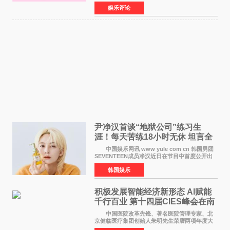
的特别赞助商,明星辣妈袁咏仪倾情参与，向广大
娱乐评论
都市女性传递健康生活新主张，寄语当代女性在
家庭与自我之间
尹净汉首谈“地狱公司”练习生
涯！每天苦练18小时无休 坦言全
靠成员撑过来
中国娱乐网讯 www yule com cn 韩国男团
SEVENTEEN成员净汉近日在节目中首度公开出
道前的残酷练习生经历，并提及经纪公司Pledis
韩国娱乐
娱乐，引发广泛关注。 在8月2日播出的日本
TBS综艺节目《周
积极发展智能经济新形态 Al赋能
千行百业 第十四届CIES峰会在南
京盛大召开
中国医院改革先锋、著名医院管理专家、北
京健临医疗集团创始人朱明先生荣膺两项年度大
奖 2026年7月31日，盛夏金陵，长江之畔，