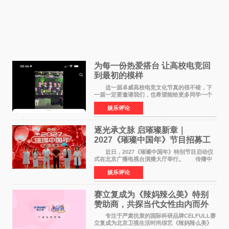
为每一份热爱搭台 让高校电竞回
到最初的模样
这一届卓威高校电竞文化节真的很不错，下
一届一定要邀请我们，也希望能给更多同学一个
来到现场的机会。 2026卓威高校电竞文化节
娱乐评论
已经落下帷幕，在活动结束后，仍有不少高校电
竞社负责人和现
逐光承文脉 启璀璨新章｜
2027《璀璨中国年》节目招募工
作圆满启动
近日，2027《璀璨中国年》特别节目启动仪
式在北京广播电视台演播大厅举行。 传播中
华优秀传统文化，弘扬纯正国风艺术，打造高规
娱乐评论
格、高质感、正能量的文艺盛典，是璀璨中国年
矢志不渝的初心
赛立复成为《辣妈辣么美》特别
赞助商，共探当代女性由内而外
活力美
专注于严肃抗衰的国际科研品牌CELFULL赛
立复成为北京卫视生活时尚综艺《辣妈辣么美》