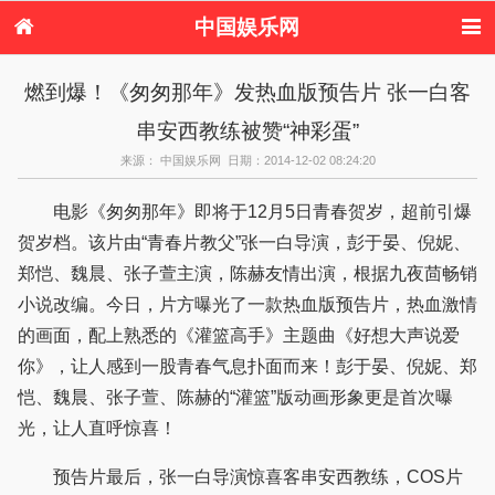
中国娱乐网
首页
新闻
女性
内地娱乐
燃到爆！《匆匆那年》发热血版预告片 张一白客
港台娱乐
日本娱乐
韩国娱乐
欧美娱乐
串安西教练被赞“神彩蛋”
体育花边
音乐新闻
影视新闻
内地明星八卦
港台明星八卦
日本韩国明星
欧美明星八卦
娱乐评论
来源： 中国娱乐网 日期：2014-12-02 08:24:20
八卦
电影《匆匆那年》即将于12月5日青春贺岁，超前引爆
贺岁档。该片由“青春片教父”张一白导演，彭于晏、倪妮、
郑恺、魏晨、张子萱主演，陈赫友情出演，根据九夜茴畅销
小说改编。今日，片方曝光了一款热血版预告片，热血激情
的画面，配上熟悉的《灌篮高手》主题曲《好想大声说爱
你》，让人感到一股青春气息扑面而来！彭于晏、倪妮、郑
恺、魏晨、张子萱、陈赫的“灌篮”版动画形象更是首次曝
光，让人直呼惊喜！
预告片最后，张一白导演惊喜客串安西教练，COS片