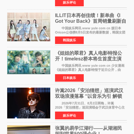
娱乐评论
以重落地·真务实·强链接为主题的2026&lsquo;人
工智能+&rsquo
ILLIT日本再创佳绩！新单曲《I
Got Your Back》首周销量刷新自
身纪录
中国娱乐网讯 www yule com cn 据日本
Oricon公信榜8月5日发布的最新数据，韩国女团
ILLIT在日本发行的第二张单曲《I Got Your
韩国娱乐
Back》首周销量达到71,009张，成功跻身最新一
期周单曲排行
《姐姐的翠君》真人电影特报公
开！timelesz桥本将生首度主演
12月4日上映
中国娱乐网讯 www yule com cn 少女漫画
《姐姐的翠君》真人电影特报于近日公开，由
timelesz成员桥本将生担任主演，这也是他首次
日本娱乐
担任电影主演，引发高度关注。 女高中生咲
苗翠（中岛瑠菜
许嵩2026「安泊猜想」巡演武汉
双场浪漫落幕 “以音乐为引 解锁
江城记忆”
2026年7月31日、8月2日两晚，许嵩
2026「安泊猜想」巡回演唱会于武汉体育中心主
体育场盛大开唱。许嵩与数万歌迷在此相聚，从
娱乐评论
浪漫惬意的舞台设计到充满诚意与惊喜的现场互
动，共同开启了一场关于
张翼的易学江湖行——从湖湘民
间到世界500强企业！