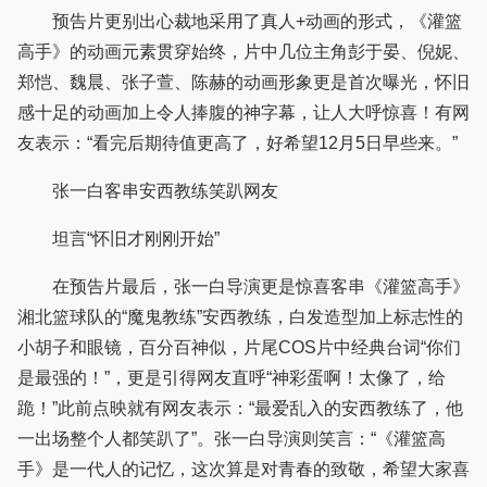
预告片更别出心裁地采用了真人+动画的形式，《灌篮
高手》的动画元素贯穿始终，片中几位主角彭于晏、倪妮、
郑恺、魏晨、张子萱、陈赫的动画形象更是首次曝光，怀旧
感十足的动画加上令人捧腹的神字幕，让人大呼惊喜！有网
友表示：“看完后期待值更高了，好希望12月5日早些来。”
张一白客串安西教练笑趴网友
坦言“怀旧才刚刚开始”
在预告片最后，张一白导演更是惊喜客串《灌篮高手》
湘北篮球队的“魔鬼教练”安西教练，白发造型加上标志性的
小胡子和眼镜，百分百神似，片尾COS片中经典台词“你们
是最强的！”，更是引得网友直呼“神彩蛋啊！太像了，给
跪！”此前点映就有网友表示：“最爱乱入的安西教练了，他
一出场整个人都笑趴了”。张一白导演则笑言：“《灌篮高
手》是一代人的记忆，这次算是对青春的致敬，希望大家喜