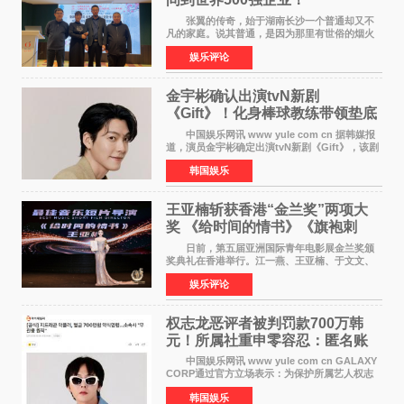
张翼的传奇，始于湖南长沙一个普通却又不
凡的家庭。说其普通，是因为那里有世俗的烟火
气；说其不凡，是因为家中有一位洞悉天地玄机
娱乐评论
的长者——他的爷爷。作为当地的风水师，爷爷
是张翼走进易学
金宇彬确认出演tvN新剧
《Gift》！化身棒球教练带领垫底
球队逆袭
中国娱乐网讯 www yule com cn 据韩媒报
道，演员金宇彬确定出演tvN新剧《Gift》，该剧
预计将于下半年播出，引发观众高度期待。
韩国娱乐
本剧改编自同名网络漫画，讲述一位经历意外事
故后获得特殊
王亚楠斩获香港“金兰奖”两项大
奖 《给时间的情书》《旗袍刺
客》双双获肯定
日前，第五届亚洲国际青年电影展金兰奖颁
奖典礼在香港举行。江一燕、王亚楠、于文文、
李东学等知名演员出席活动。著名演员、导演王
娱乐评论
亚楠凭借音乐故事片《给时间的情书》和院线电
影《旗袍刺客》
权志龙恶评者被判罚款700万韩
元！所属社重申零容忍：匿名账
号也难逃刑责
中国娱乐网讯 www yule com cn GALAXY
CORP通过官方立场表示：为保护所属艺人权志
龙的名誉和权益，将持续对网络上发生的名誉损
韩国娱乐
害、散布虚假事实、侮辱、恶意诽谤等行为采取