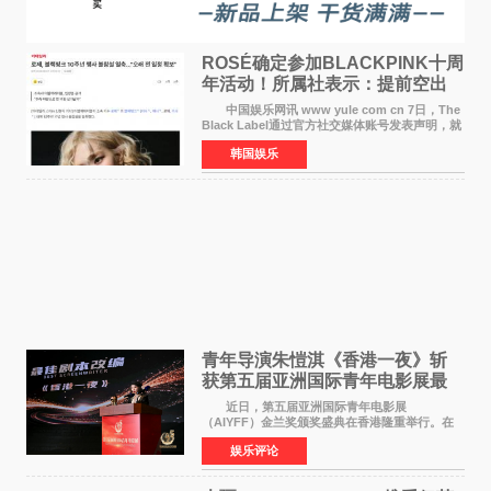
ROSÉ确定参加BLACKPINK十周
年活动！所属社表示：提前空出
了时间
中国娱乐网讯 www yule com cn 7日，The
Black Label通过官方社交媒体账号发表声明，就
近期网络上关于ROS&Eacute;个人行程及是否参
韩国娱乐
加BLACKPINK出道纪念活动的种种猜测作出正
式回应。 Th
青年导演朱愷淇《香港一夜》斩
获第五届亚洲国际青年电影展最
佳剧本改编奖
近日，第五届亚洲国际青年电影展
（AIYFF）金兰奖颁奖盛典在香港隆重举行。在
这场汇聚数百位海内外电影人、文化界人士及媒
娱乐评论
体代表的亚洲青年影视盛会上，香港本土电影
《香港一夜》（Dawn in Ho