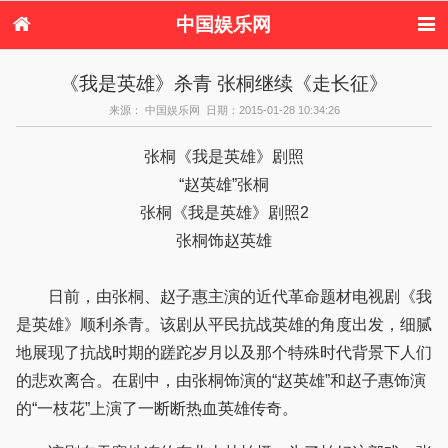
中国娱乐网
首页
新闻
女性
内地娱乐
《我是英雄》杀青 张桐继续《走长征》
港台娱乐
日本娱乐
韩国娱乐
欧美娱乐
来源： 中国娱乐网 日期：2015-01-28 10:34:26
体育花边
音乐新闻
影视新闻
内地明星八卦
港台明星八卦
日本韩国明星
欧美明星八卦
娱乐评论
张桐《我是英雄》剧照
八卦
“赵英雄”张桐
张桐《我是英雄》剧照2
张桐饰赵英雄
日前，由张桐、赵子惠主演的近代革命题材电视剧《我
是英雄》顺利杀青。该剧从平民抗战英雄的角度出发，细腻
地展现了抗战时期的蹉跎岁月以及那个特殊时代背景下人们
的悲欢离合。在剧中，由张桐饰演的“赵英雄”和赵子惠饰演
的“一枝花”上演了一断断热血英雄传奇。