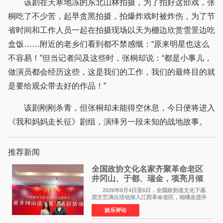
该剧在天寒地冻的东北山林拍摄，为了拍好这部戏，张
桐吃了不少苦，起早贪黑拍摄，拍爆炸戏时被炸伤，为了节
省时间和工作人员一起在拍摄现场以天为棚边欣赏雪景边吃
盒饭……附近的老乡们看到都不禁感慨：“原来明星也这么
不容易！”但当记者问及这些时，张桐却说：“都是小事儿，
做演员都会经历这些，这是我们的工作，我们的最终目的就
是要给观众带去好的作品！”
该剧刚刚杀青，但张桐却未能得空休息，今日便将进入
《我和妈妈走长征》剧组，演绎另一段未知的战地故事。
推荐新闻
全国政协文化名家齐聚革命老区
井冈山、于都、瑞金，项亮月倾
情献唱《桃花谣》致敬红色沃土
2026年8月4日至6日，全国政协送文化下基
层文艺演出活动深入江西革命老区，相继走进井
冈山、于都长征出发地、瑞金三地。由全国政协
娱乐评论
文化文史和学习委员会副主任、甘肃省政协原主
席欧阳坚率团，一